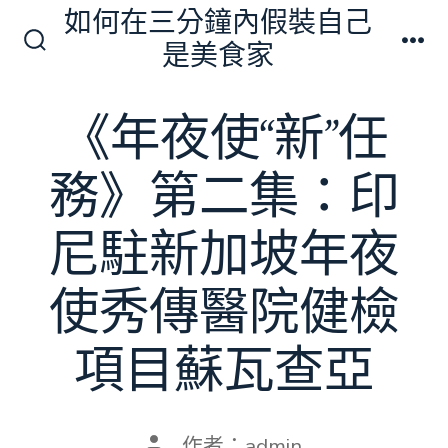
跳
如何在三分鐘內假裝自己
至
是美食家
搜
選
主
尋
單
切
要
《年夜使“新”任
換
內
開
關
容
務》第二集：印
尼駐新加坡年夜
使秀傳醫院健檢
項目蘇瓦查亞
文
作者：
admin