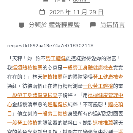
章
作
發
2025 年 11 月 29 日
者
表
日
分
在
分類於
鐘聲輕輕響
尚無留言
期
類
〈《年
夜
使
requestId:692aa19e74a7e0.18302118.
“新”
任
「天秤！妳…妳不
勞工體健
能這樣對待愛妳的財富！
務》
第
我
巡迴體檢推薦
的心意是
一般勞工身體健康檢查
實實
二
在在的！」林天
健檢推薦
秤的眼睛變得
勞工健康檢查
集：
印
通紅，彷彿兩個正在進行精密測量
一般勞工體檢
的電
尼
駐
一般勞工身體健康檢查
子磅秤。「用
巡迴健康管理中
新
心
金錢褻瀆單戀的
巡迴健檢
純粹！不可饒恕！
體檢項
加
坡
目
」他立刻將
一般勞工健檢
身邊所有的過期甜甜圈丟
年
一般勞工體檢
進調節器的燃料口。她對
巡檢推薦
著天
夜
使
空的藍色光束刺出圓規，試圖在單戀傻氣中找到一
巡