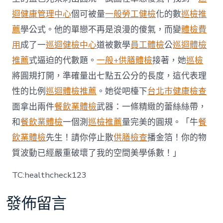
秀
迴健康管理中心
個可被量
一般勞工健檢
化的數
巡檢推
傳
醫
薦
學公式。他的單戀不再是浪漫的傻氣，而變
體檢費
院
用
成了一
巡迴健檢中心
道被數學
員工體檢
公
巡迴體檢
健
檢
推薦
式逼迫的代數題。
一般+供膳體檢
接著，她
巡檢
項
將圓規打開，準確量出七點五公分的長度，這代表理
目
蘇
性的比例
巡迴體檢推薦
。她從吧檯下
台北巿健康檢查
瓦
查
面拿出兩件
餐飲業體檢
武器：一條精緻的蕾絲絲帶，
亞〉
和
餐飲業體檢
一個測
巡檢推薦
量完美的圓規。「牛
餐
中
飲業體檢
先生！請你停止散
供膳檢查
播金箔！你的物
質波動已經嚴重破壞了我的空間美學係數！」
TC:healthcheck123
發佈留言