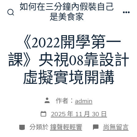
跳
如何在三分鐘內假裝自己
至
是美食家
搜
選
主
尋
單
切
要
《2022開學第一
換
內
開
關
容
課》央視08靠設計
虛擬實境開講
文
作者：
admin
章
作
發
2025 年 11 月 30 日
者
表
日
分
在
分類於
鐘聲輕輕響
尚無留言
期
類
〈《2022