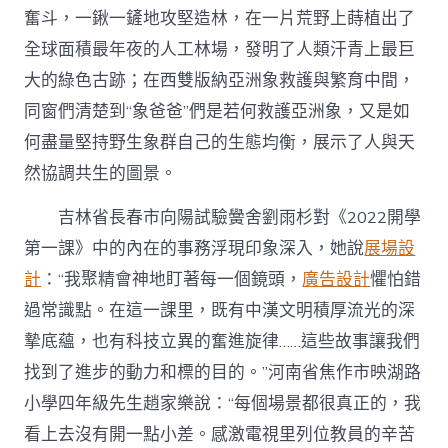
奮斗，一鍬一鏟地攻堅造林，在一片荒野上蒔植出了
全球面積最年夜的人工林場，發明了人類汗青上最巨
大的綠色古跡；在西雙版納亞洲象救護與繁育中間，
同窗們清楚到“象爸爸”們是若何救護亞洲象，又是如
何盡量堅持野生象群自己的生態均衡，展示了人與天
然協調共生的圖景。
吉林省長春市向陽試驗黌舍劉雨杉對《2022開學
第一課》中的內在的事務浮現印象深入，她說
展場設
計
：“我聚精會神地盯著每一個鏡頭，
廣告設計
懼怕錯
過常識點。在這一課里，既有中漢文明積厚流光的深
摯底蘊，也有科技立異的奮進旋律……這些故事讓我們
找到了進步的動力和標的目的。”河南省焦作市映湖路
小學四年級先生趙家樂說：“每個場景都很真正的，我
看上去沒有開一點小差。感激電視里列位教員的辛苦