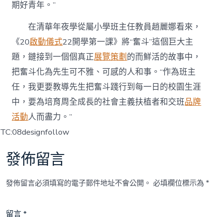
期好青年。”
在清華年夜學從屬小學班主任教員趙麗娜看來，
《20
啟動儀式
22開學第一課》將“奮斗”這個巨大主
題，鏈接到一個個真正
展覽策劃
的而鮮活的故事中，
把奮斗化為先生可不雅、可感的人和事。“作為班主
任，我更要教導先生把奮斗踐行到每一日的校園生涯
中，要為培育周全成長的社會主義扶植者和交班
品牌
活動
人而盡力。”
TC:08designfollow
發佈留言
發佈留言必須填寫的電子郵件地址不會公開。
必填欄位標示為
*
留言
*