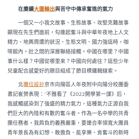
在賡續
大圖輸出
與苦守中傳承奮進的氣力
一個又一小我文故事、生態故事、攻堅克難故事
顯現在先生們面前，勾連起奮斗與中華年夜地上人文
精力、地輿周遭的狀況、生態文明、國力強這時，咖
啡館內。壯之間的深層聯絡接觸。中國在哪里？中國
事什么樣？中國從哪里來？中國向何處往？這些少年
兒童配合感愛好的題目組成了節目標邏輯線索。
北
攤位設計
京市向陽區人年夜附中向陽分校團委
書記崔赟表現：“不雅看了《2022開學第一課》后，
我感觸感染到了強盛的精力氣力，這種氣力正源自我
們巨大的內陸和有數的奮斗者。作為一名中學的共青
團任務者，我肩負的義務嚴重，要連合率領寬大團員
青年景長為有幻想、敢擔負、能享樂、肯奮斗的新時