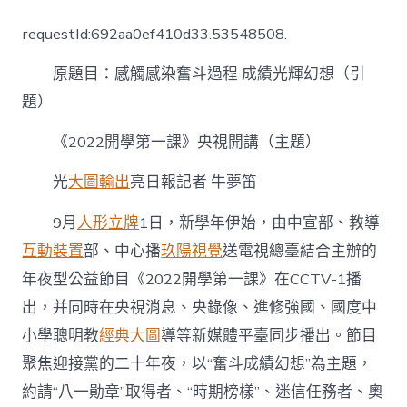
開
學
requestId:692aa0ef410d33.53548508.
第
一
原題目：感觸感染奮斗過程 成績光輝幻想（引
課》
央
題）
視
08
《2022開學第一課》央視開講（主題）
靠
設
光
大圖輸出
亮日報記者 牛夢笛
計
虛
擬
9月
人形立牌
1日，新學年伊始，由中宣部、教導
實
互動裝置
部、中心播
玖陽視覺
送電視總臺結合主辦的
境
開
年夜型公益節目《2022開學第一課》在CCTV-1播
講〉
出，并同時在央視消息、央錄像、進修強國、國度中
中
小學聰明教
經典大圖
導等新媒體平臺同步播出。節目
聚焦迎接黨的二十年夜，以“奮斗成績幻想”為主題，
約請“八一勛章”取得者、“時期榜樣”、迷信任務者、奧