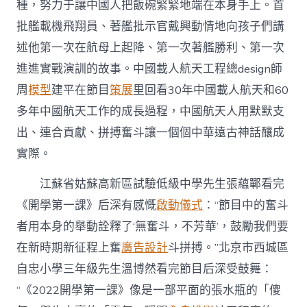
種，努力于讓中國人把飯碗緊緊地端在本身手上。首
批艦載機飛翔員、著艦批示官戴興動情地向孩子們講
述他第一次在航母上起降、第一次著艦勝利、第一次
進進實戰演訓的故事。中國載人航天工程總design師
周
模型
建平在節目
策展
里回看30年中國載人航天和60
多年中國航天工作的成長過程，中國航天人用默默支
出、連合貢獻、拼搏奮斗讓一個個中華遠古神話釀成
實際。
江蘇省姑蘇高新區試驗低級中學先生張蘊鄲看完
《開學第一課》后深有感慨
啟動儀式
：“節目中的奮斗
者用本身的舉動詮釋了‘無奮斗，不芳華’，鼓勵我們要
在新時期新征程上奮
廣告設計
斗拼搏。”北京市西城區
自忠小學三年級先生溫博然看完節目后深受鼓舞：
“《2022開學第一課》像是一部平面的張水瓶的「傻