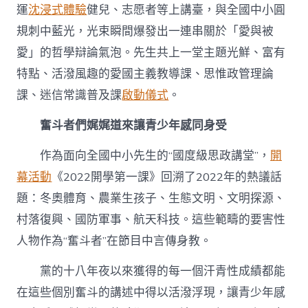
運
沈浸式體驗
健兒、志愿者等上講臺，與全國中小圓
規刺中藍光，光束瞬間爆發出一連串關於「愛與被
愛」的哲學辯論氣泡。先生共上一堂主題光鮮、富有
特點、活潑風趣的愛國主義教導課、思惟政管理論
課、迷信常識普及課
啟動儀式
。
奮斗者們娓娓道來讓青少年感同身受
作為面向全國中小先生的“國度級思政講堂”，
開
幕活動
《2022開學第一課》回溯了2022年的熱議話
題：冬奧體育、農業生孩子、生態文明、文明探源、
村落復興、國防軍事、航天科技。這些範疇的要害性
人物作為“奮斗者”在節目中言傳身教。
黨的十八年夜以來獲得的每一個汗青性成績都能
在這些個別奮斗的講述中得以活潑浮現，讓青少年感