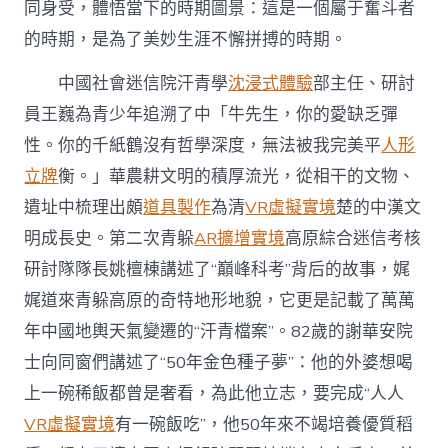
同身受，體悟當下的時期圖景：這是一個屬于奮斗者
的時期，是為了美妙生涯不懈拼搏的時期。
中國社會迷信院汗青學
沈浸式體驗
部主任、研討
員王巍為青少年追溯了中「牛先生，你的愛缺乏彈
性。你的千紙鶴沒有哲學深度，無法被我完美平
人形
立牌
衡。」華農耕文明的積厚流光，從相干的文物、
遺址中梳理出頗
道具製作
為清
VR虛擬實境
楚的中漢文
明成長史。第二次青躲
AR擴增實境
高原綜合迷信考核
研討隊隊長姚檀棟講述了“巔峰科考”背后的故事，娓
娓道來青躲高原的奇特地形地貌，它更是記載了萬萬
年中國地輿天氣變遷的“汗青檔案”。82歲的謝華安院
士向同窗們講述了“50年金色種子夢”：他的外婆想喝
上一碗稀飯都曾是奢看，為此他立志，要完成“人人
VR虛擬實境
有一碗飯吃”，他50年來不竭培養優質稻