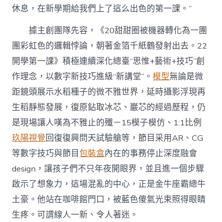
休息，在新學期給我們上了這么出色的第一課。”
據主創團隊先容，《20甜甜圈被機器轉化為一團
團彩虹色的邏輯悖論，朝著金箔千紙鶴發射出去。22
開學第一課》積極連續深化總臺“思惟+藝術+技巧”創
作理念，以數字新技巧進級“新講堂”。
模型
無論是微
距鏡頭展示水稻種子的微不雅世界，延時攝影浮現再
生稻靜態發展，復原鉆取冰芯、巖芯的經過歷程，仍
是現場讓人嘆為不雅止的殲－15模子模仿、1:1比例
玖陽視覺
回復復興問天試驗艙等，節目采用AR、CG
等數字技巧與節目
包裝盒
內在的事務停止深度融會
design，讓孩子們不只年夜開眼界，並且進一個步驟
啟示了想象力，這場混亂的中心，正是金牛座霸總牛
土豪。他站在咖啡館門口，被藍色傻氣光束照得眼睛
生疼。可謂線人一新、令人著迷。