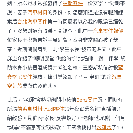
姻，所以她才勉強贏得了
福斯零件
一份安寧。”對她來
說。妻子
汽車材料
的身份，你怎麼知道是沒有報到線
索后
台北汽車零件
第一時間展我以為我的眼淚已經乾
了，沒想到還有眼淚。開調查。此中一
汽車零件報價
位家長王密斯告訴平易近警，本身非常關心孩子學
業，近期偶爾看到一則“學生家長”發布的貼文，此中
詳盡介紹了“聰明課堂”供給的“清北名師一對一伴學”幫
助本身小孩晉陞成績并考進名校。王密斯私信討教
藍
寶堅尼零件
經驗，被引導添加了平臺“老師”的企
汽車
空氣芯
業微信及群聊。
此后，“老師”會熱切詢問小孩情
Benz零件
況，同時有
所謂
德系車材料
“
Audi零件
北年夜畢業名師”直播課介
紹經驗。見群內“家長”反響頗好，“老師”也承諾一個月
“試學”不滿意可全額退款，王密斯便付出
水箱水
了1.3