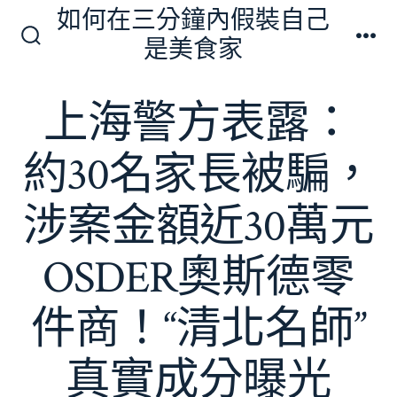
跳
如何在三分鐘內假裝自己
至
是美食家
搜
選
主
尋
單
切
要
上海警方表露：
換
內
開
關
容
約30名家長被騙，
涉案金額近30萬元
OSDER奧斯德零
件商！“清北名師”
真實成分曝光