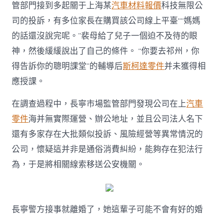
近
管部門接到多起關于上海某
汽車材料報價
科技無限公
30
司的投訴，有多位家長在購買該公司線上平臺““媽媽
萬
元
的話還沒說完呢。”裴母給了兒子一個迫不及待的眼
OSDER
神，然後緩緩說出了自己的條件。 “你要去祁州，你
奧
斯
得告訴你的聰明課堂”的輔導后
斯柯達零件
并未獲得相
德
應授課。
零
件
商！
在調查過程中，長寧市場監管部門發現公司在上
汽車
“清
零件
海并無實際運營、辦公地址，並且公司法人名下
北
名
還有多家存在大批類似投訴、風險經營等異常情況的
師”
公司，懷疑這并非是通俗消費糾紛，能夠存在犯法行
真
實
為，于是將相關線索移送公安機關。
成
分
曝
光〉
中
長寧警方接事就離婚了，她這輩子可能不會有好的婚