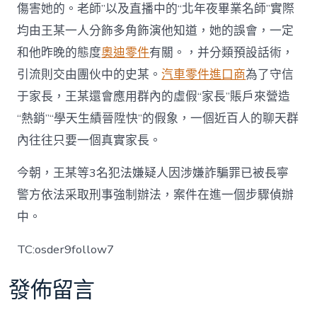
傷害她的。老師”以及直播中的“北年夜畢業名師”實際
均由王某一人分飾多角飾演他知道，她的誤會，一定
和他昨晚的態度
奧迪零件
有關。，并分類預設話術，
引流則交由團伙中的史某。
汽車零件進口商
為了守信
于家長，王某還會應用群內的虛假“家長”賬戶來營造
“熱銷”“學天生績晉陞快”的假象，一個近百人的聊天群
內往往只要一個真實家長。
今朝，王某等3名犯法嫌疑人因涉嫌詐騙罪已被長寧
警方依法采取刑事強制辦法，案件在進一個步驟偵辦
中。
TC:osder9follow7
發佈留言