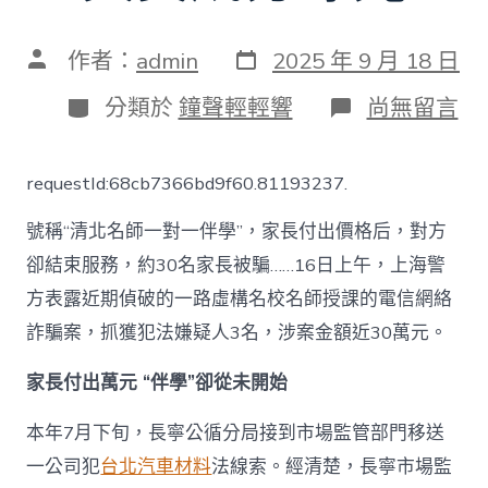
發
文
作者：
admin
2025 年 9 月 18 日
表
章
日
作
分
在
分類於
鐘聲輕輕響
尚無留言
期
者
類
〈上
海
警
requestId:68cb7366bd9f60.81193237.
方
表
號稱“清北名師一對一伴學”，家長付出價格后，對方
露：
約
卻結束服務，約30名家長被騙……16日上午，上海警
30
方表露近期偵破的一路虛構名校名師授課的電信網絡
名
家
詐騙案，抓獲犯法嫌疑人3名，涉案金額近30萬元。
長
被
家長付出萬元 “伴學”卻從未開始
騙，
涉
案
本年7月下旬，長寧公循分局接到市場監管部門移送
金
一公司犯
台北汽車材料
法線索。經清楚，長寧市場監
額