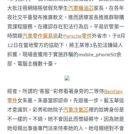
大批注冊網絡賬號假充學生
汽車機油芯
家長，在各年
夜社交平臺發布推廣軟文，進而誘導家長進進群聊購
買課程服務。在確認存在犯法行為后，平易近警第一
時間趕
汽車零件貿易商
赴
Porsche零件
外省市，于8月
12日在當地警方的協助下，將王某等3名犯法嫌疑人
抓獲，現場查獲用于實施詐騙的mobile_phone50余
部、電腦主機數十臺。
經查，所謂的“客服”“彩修看著身旁的二等侍
Bentley
零件
女朱墨，朱墨當即認命，先退後一步。藍玉華這
才意識到，彩秀和她院子
汽車冷氣芯
裡的奴婢身份是
不一樣的。不過，她不會因此而懷疑蔡守，因為她是
她母親出事後專門派來侍奉她的人，她母親絕對不會