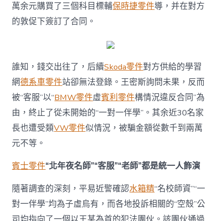
萬余元購買了三個科目標輔
保時捷零件
導，并在對方
的敦促下簽訂了合同。
誰知，錢交出往了，后續
Skoda零件
對方供給的學習
網
德系車零件
站卻無法登錄。王密斯詢問未果，反而
被“客服”以“
BMW零件
虛
賓利零件
構情況違反合同”為
由，終止了從未開始的“一對一伴學”。其余近30名家
長也遭受類
VW零件
似情況，被騙金額從數千到兩萬
元不等。
賓士零件
“北年夜名師”“客服”“老師”都是統一人飾演
隨著調查的深刻，平易近警確認
水箱精
“名校師資”“一
對一伴學”均為子虛烏有，而各地投訴相關的“空殼”公
司均指向了一個以王某為首的犯法團伙。該團伙通過