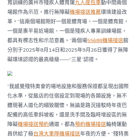
育訓練的廣州市殘疾人體育運
九人座包車
動中間兩個
場館作為示范，進行無障礙
機場接送推薦
環境建設改
革。“這兩個場館剛好一個是體育場、一個是體育館，
一個是惠平易近場館、一個是殘疾人專業訓練場館，
都具有標志性和示范意義。”兩個場
55688機場接送
館
分別于2025年8月14日和2025年9月26日獲得了無障
礙環境認證的最高級級——“三星”認證。
“我感覺殘特奧會的場地設施和服務保證都呈現出國際
化水準，從飯店的住宿設定到現場的各類設施，無不
體現著人道化的細致關懷。無論是路況接駁時年夜巴
配備的高低車斜坡板，還是洗手間及臨時增設區的無
障礙
機場接送預約
通道，都為
預約機場接送
輪椅運動
員供給了極
台灣大車隊機場接送
年夜的方便。”殘特奧