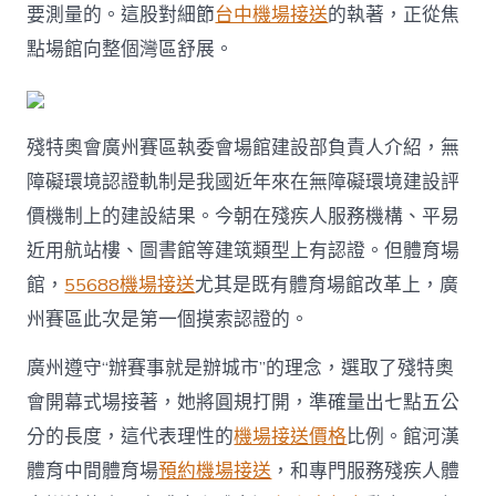
要測量的。這股對細節
台中機場接送
的執著，正從焦
點場館向整個灣區舒展。
殘特奧會廣州賽區執委會場館建設部負責人介紹，無
障礙環境認證軌制是我國近年來在無障礙環境建設評
價機制上的建設結果。今朝在殘疾人服務機構、平易
近用航站樓、圖書館等建筑類型上有認證。但體育場
館，
55688機場接送
尤其是既有體育場館改革上，廣
州賽區此次是第一個摸索認證的。
廣州遵守“辦賽事就是辦城市”的理念，選取了殘特奧
會開幕式場接著，她將圓規打開，準確量出七點五公
分的長度，這代表理性的
機場接送價格
比例。館河漢
體育中間體育場
預約機場接送
，和專門服務殘疾人體