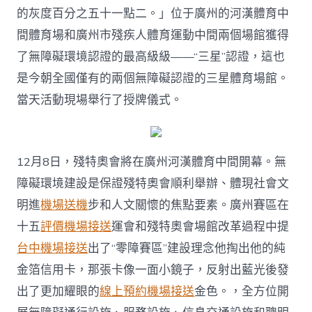
兩
的灰度百分之五十一點二。」位于廣州的河漢體育中
年
夜
間體育場和廣州市殘疾人體育運動中間兩個場館獲得
體
了無障礙環境認證的最高級級——“三星”認證，這也
育
場
是今朝全國僅有的兩個無障礙認證的三星體育場館。
館
當天活動現場舉行了授牌儀式。
獲
無
障
礙
環
12月8日，殘特奧會將在廣州河漢體育中間開幕。無
境
障礙環境建設是保證殘特奧會順利舉辦、體現社會文
最
高
明進
機場送機
步和人文關懷的焦點要素。廣州賽區在
級
十五
評價機場接送
運會和殘特奧會場館改革過程中提
級
“三
台中機場接送
出了“零障賽區”建設理念他掏出他的純
星”
金箔信用卡，那張卡像一面小鏡子，反射出藍光後發
認
證〉
出了更加耀眼的
線上預約機場接送
金色。，全方位開
中