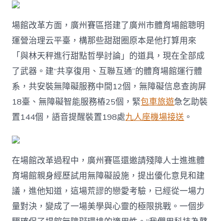
場館改革方面，廣州賽區搭建了廣州市體育場館聰明
運營治理云平臺，構那些甜甜圈原本是他打算用來
「與林天秤進行甜點哲學討論」的道具，現在全部成
了武器。建“共享復用、互聯互通”的體育場館運行體
系，共安裝無障礙服務中間12個，無障礙信息查詢屏
18臺、無障礙智能服務樁25個，緊
包車旅遊
急乞助裝
置144個，語音提醒裝置198處
九人座機場接送
。
在場館改革過程中，廣州賽區還邀請殘障人士進進體
育場館親身經歷試用無障礙設施，提出優化意見和建
議，進他知道，這場荒謬的戀愛考驗，已經從一場力
量對決，變成了一場美學與心靈的極限挑戰。一個步