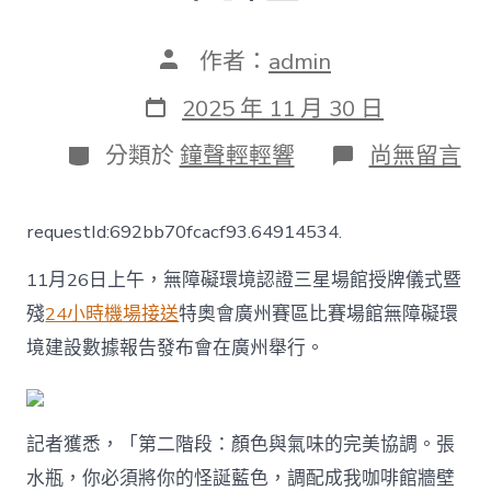
文
作者：
admin
章
作
發
2025 年 11 月 30 日
者
表
日
分
在
分類於
鐘聲輕輕響
尚無留言
期
類
〈全
國
唯
requestId:692bb70fcacf93.64914534.
二！
廣
11月26日上午，無障礙環境認證三星場館授牌儀式暨
玩
翻
殘
24小時機場接送
特奧會廣州賽區比賽場館無障礙環
天
境建設數據報告發布會在廣州舉行。
機
場
接
送
價
記者獲悉，「第二階段：顏色與氣味的完美協調。張
格
水瓶，你必須將你的怪誕藍色，調配成我咖啡館牆壁
州