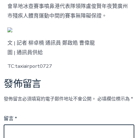
會旱地冰壺賽事噴鼻港代表隊領隊盧俊賢年夜贊廣州
市殘疾人體育運動中間的賽事無障礙保證。
文 | 記者 柳卓楠 通訊員 鄭啟皓 曹偉龍
圖 | 通訊員供給
TC:taxiairport0727
發佈留言
發佈留言必須填寫的電子郵件地址不會公開。
必填欄位標示為
*
留言
*