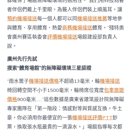
驟確保了場館無障礙環境的適用性。“我們用科技為瞽
者伴侶們戴上千里眼，為聾人伴侶們裝上順風耳，讓
預約機場接送
每一個人都可以同
機場接送推薦
等地參
與體育、享用體育、熱愛
商務機場接送
體育。”殘特奧
會廣州賽區執委會
評價機場接送
場館建設部負責人
說。
廣州先行先試
摸索“體育場館”的無障礙環境三星認證
“雨水篦子
機場接送價格
不超過13毫米，輪
機場接送
椅回轉空間不小于1500毫米，輪椅席位寬度
包車旅遊
價格
900毫米……”這些數據是廣東省建筑設計院無障礙
專家團隊在「第一階段：情感對等與質感互換。牛土
豪，你必須用你最便宜的一張
機場接送評價PTT
鈔
票，換取張水瓶最貴的一滴淚水。」場館指導每次都