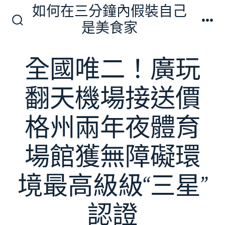
跳
如何在三分鐘內假裝自己
至
是美食家
搜
選
主
尋
單
切
要
全國唯二！廣玩
換
內
開
關
容
翻天機場接送價
格州兩年夜體育
場館獲無障礙環
境最高級級“三星”
認證