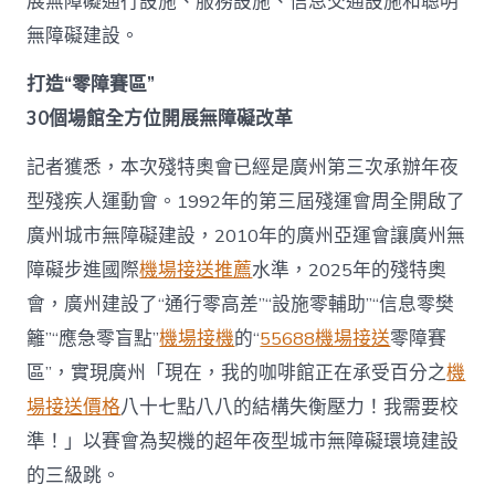
展無障礙通行設施、服務設施、信息交通設施和聰明
無障礙建設。
打造“零障賽區”
30個場館全方位開展無障礙改革
記者獲悉，本次殘特奧會已經是廣州第三次承辦年夜
型殘疾人運動會。1992年的第三屆殘運會周全開啟了
廣州城市無障礙建設，2010年的廣州亞運會讓廣州無
障礙步進國際
機場接送推薦
水準，2025年的殘特奧
會，廣州建設了“通行零高差”“設施零輔助”“信息零樊
籬”“應急零盲點”
機場接機
的“
55688機場接送
零障賽
區”，實現廣州「現在，我的咖啡館正在承受百分之
機
場接送價格
八十七點八八的結構失衡壓力！我需要校
準！」以賽會為契機的超年夜型城市無障礙環境建設
的三級跳。