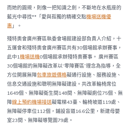
而她的圓規，則像一把知識之劍，不斷地在水瓶座的
藍光中尋找**「愛與孤獨的精確交點
機場送機優
惠
」。
殘特奧會廣州賽區執委會場館建設部負責人介紹，十
五運會和殘特奧會廣州賽區共有30個場館承辦賽事，
此中1
機場送機
0個場館承辦殘特奧賽事。 廣州賽區
30個場館的無障礙改革以“零障賽區”理念為指導，全
方位開展無障
包車旅遊價格
礙通行設施、服務設施、
信息交通設施和聰明無障礙建設。共改革輪椅席位
1649個、無障礙衛生間148間、無障礙廁位75個、無
障
線上預約機場接送
礙電梯43臺、輪椅坡道119處、
無障礙停車位112個，鋪設盲道16.6公里，新建母嬰
室23間、無障礙導覽圖79處。