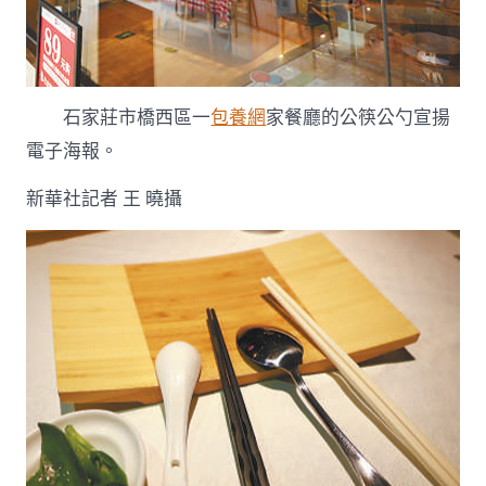
石家莊市橋西區一
包養網
家餐廳的公筷公勺宣揚
電子海報。
新華社記者 王 曉攝