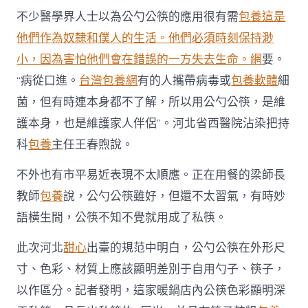
不少醫學界人士以為公勺公筷的應用很有需
包養這是
他們作為奴隸和僕人的生活。他們必須時刻保持渺
小，因為害怕他們會在錯誤的一方失去生命。網
要。
“病從口進。
台灣包養網
有的人攜帶病毒或
包養軟體
細
菌，但有時連本身都不了解，所以用公勺公筷，是維
護本身，也是維護家人伴侶”。河北省西醫院沾染把持
科
包養
主任王春煦說。
不外也有市平易近表現不太順應。正在用餐的梁師長
教師
包養
說，公勺公筷雖好，但還不太習氣，有時妙
語橫生間，公筷不知不覺就用成了私筷。
此次河北
甜心
出臺的規范中明白，公勺公筷在外形尺
寸、色彩、材質上應該顯明差別于自用勺子、筷子，
以作區分。記者發明，這家暖鍋店內公筷色彩顯明深