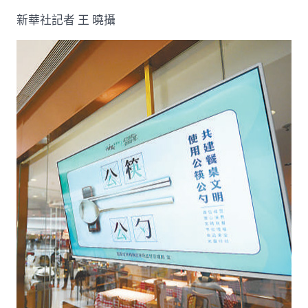
長
新華社記者 王 曉攝
門
戶
網
－
國
度
成
長
門
戶〉
中