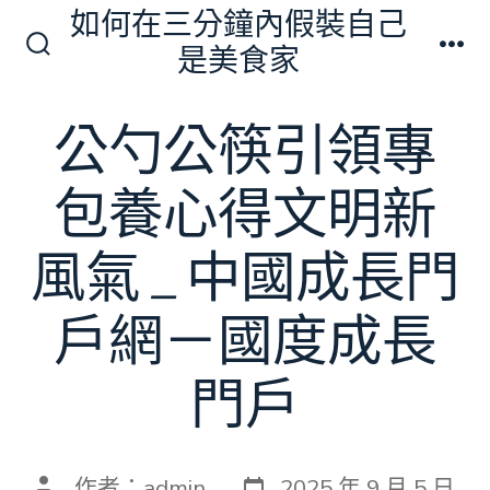
跳
如何在三分鐘內假裝自己
至
是美食家
搜
選
主
尋
單
切
要
公勺公筷引領專
換
內
開
關
容
包養心得文明新
風氣 _ 中國成長門
戶網－國度成長
門戶
發
文
作者：
admin
2025 年 9 月 5 日