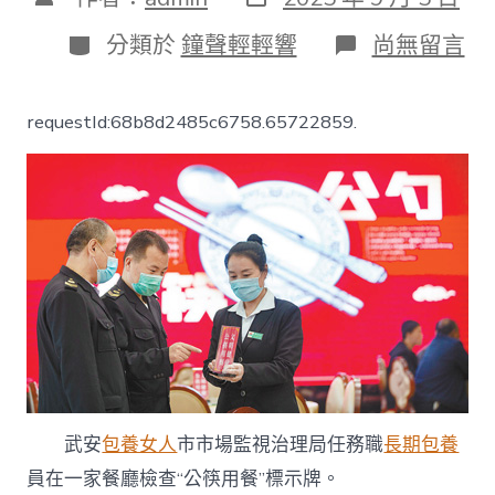
表
章
日
作
分
在
分類於
鐘聲輕輕響
尚無留言
期
者
類
〈公
勺
公
requestId:68b8d2485c6758.65722859.
筷
引
領
專
包
養
心
得
文
明
新
風
氣
_
中
武安
包養女人
市市場監視治理局任務職
長期包養
國
員在一家餐廳檢查“公筷用餐”標示牌。
成