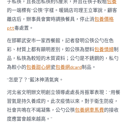
于私筷，且長出私筷約5厘米，并且在筷子較粗
包養
的一端標有“公筷”字樣。暖鍋店司理王立軍說，顧客
離店后，辦事員會實時調換餐具，停止消
包養價格
ptt
毒處置。
在邯鄲武安市一家西餐館，記者發明公筷公勺在色
彩、材質上都有顯明差別，如公筷為塑料
包養情婦
制
品，私筷為較短的木質資料；公勺是不銹鋼的，私勺
為較小的
包養甜心網
瓷
包養網dcard
制品。
“怎麼了？”藍沐神清氣爽。
河北省文明辦文明創立領導處處長肖振軍表現：“用餐
習氣是持久養成的。此次疫情以來，對于衛生防疫，
社會共鳴在不竭凝集，公勺公筷
包養網車馬費
的接收
度應當會越來越高。”