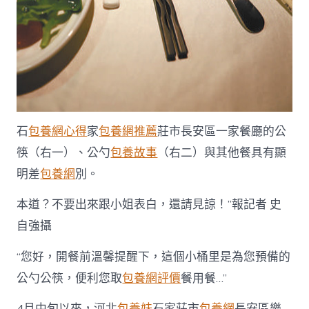
石
包養網心得
家
包養網推薦
莊市長安區一家餐廳的公
筷（右一）、公勺
包養故事
（右二）與其他餐具有顯
明差
包養網
別。
本道？不要出來跟小姐表白，還請見諒！”報記者 史
自強攝
“您好，開餐前溫馨提醒下，這個小桶里是為您預備的
公勺公筷，便利您取
包養網評價
餐用餐…”
4月中旬以來，河北
包養妹
石家莊市
包養網
長安區樂