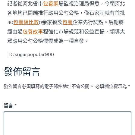
記者從河北省市
包養網
場監視治理局得悉，今朝河北
各地均已開端推行應用公勺公筷，僅石家莊就有首批
40
包養網比較
0余家餐飲
包養
企業先行試點。后期將
經由過
包養故事
程強化市場規范和公益宣揚，領導大
眾應用公勺公筷慢慢成為一種自發。
TC:sugarpopular900
發佈留言
發佈留言必須填寫的電子郵件地址不會公開。
必填欄位標示為
*
留言
*