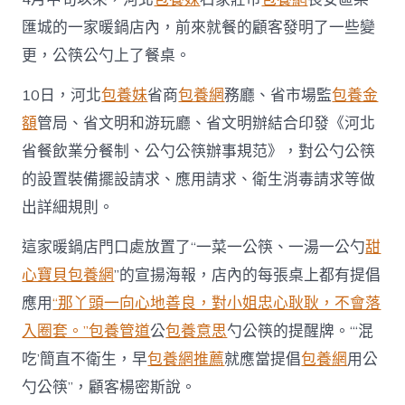
匯城的一家暖鍋店內，前來就餐的顧客發明了一些變
更，公筷公勺上了餐桌。
10日，河北
包養妹
省商
包養網
務廳、省市場監
包養金
額
管局、省文明和游玩廳、省文明辦結合印發《河北
省餐飲業分餐制、公勺公筷辦事規范》，對公勺公筷
的設置裝備擺設請求、應用請求、衛生消毒請求等做
出詳細規則。
這家暖鍋店門口處放置了“一菜一公筷、一湯一公勺
甜
心寶貝包養網
”的宣揚海報，店內的每張桌上都有提倡
應用
“那丫頭一向心地善良，對小姐忠心耿耿，不會落
入圈套。”包養管道
公
包養意思
勺公筷的提醒牌。“‘混
吃’簡直不衛生，早
包養網推薦
就應當提倡
包養網
用公
勺公筷”，顧客楊密斯說。