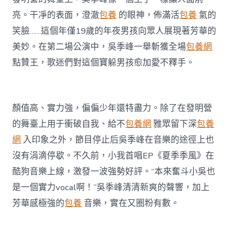
坊
自
亮。干凈的表面，澄澈
包養
的眼神，佈滿活
包養
氣的
爆
笑臉……這個年僅19歲的年夜男孩向眾人展現著芳華的
關
于
美妙。在第二場公演中，吳季峰一舉斬獲全場
包養網
芳
點贊王，歌迷們對這個寶躲男孩愈加愛不釋手。
華
的
那
些
沙
顏值高、實力強，偏偏少年還特盡力。除了在發明營
雕
的舞臺上用于衝破自我、給不
包養網
雅眾留下深
包養
糗
事〉
網
入印象之外，節目停止后吳季峰在音樂的途徑上也
中
沒有涓滴停歇。不久前，小我首唱EP《夏季季風》在
酷狗音樂上線，激發一波強勢好評。“本來奮斗小吳也
是一個實力vocal啊！”吳季峰清清新爽的聲響，加上
芳華感極強的
包養
音樂，實在又圈粉有數。