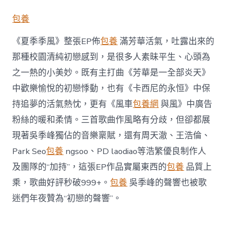
包養
《夏季季風》整張EP佈
包養
滿芳華活氣，吐露出來的
那種校園清純初戀感到，是很多人素昧平生、心頭為
之一熱的小美妙。既有主打曲《芳華是一全部炎天》
中歡樂愉悅的初戀悸動，也有《卡西尼的永恒》中保
持追夢的活氣熱忱，更有《風車
包養網
與風》中廣告
粉絲的暖和柔情。三首歌曲作風略有分歧，但卻都展
現著吳季峰獨佔的音樂稟賦，還有周天澈、王浩倫、
Park Seo
包養
ngsoo、PD laodiao等浩繁優良制作人
及團隊的“加持”，這張EP作品實屬東西的
包養
品質上
乘，歌曲好評秒破999+。
包養
吳季峰的聲響也被歌
迷們年夜贊為“初戀的聲響”。