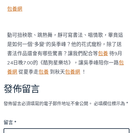
包養網
動可扭秧歌、跳熱舞，靜可寫書法、唱情歌，畢竟這
是如何一個“多變”的吳季峰？他的花式寵粉，除了送
書法作品還會有哪些驚喜？讓我們配合等
包養
待9月
24日晚7:00的《酷狗星樂坊》，讓吳季峰陪你一路
包
養網
從夏季走
包養
到秋天
包養網
！
發佈留言
發佈留言必須填寫的電子郵件地址不會公開。
必填欄位標示為
*
留言
*