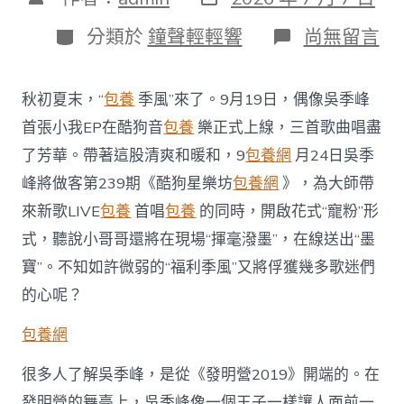
表
章
日
作
分
在
分類於
鐘聲輕輕響
尚無留言
期
者
類
〈吳
季
峰
秋初夏末，“
包養
季風”來了。9月19日，偶像吳季峰
攜
小
首張小我EP在酷狗音
包養
樂正式上線，三首歌曲唱盡
我
了芳華。帶著這股清爽和暖和，9
包養網
月24日吳季
首
張
峰將做客第239期《酷狗星樂坊
包養網
》，為大師帶
EP
來新歌LIVE
包養
首唱
包養
的同時，開啟花式“寵粉”形
喜
包
式，聽說小哥哥還將在現場“揮毫潑墨”，在線送出“墨
養
寶”。不知如許微弱的“福利季風”又將俘獲幾多歌迷們
經
驗
的心呢？
做
客
包養網
酷
狗
很多人了解吳季峰，是從《發明營2019》開端的。在
星
樂
發明營的舞臺上，吳季峰像一個王子一樣讓人面前一