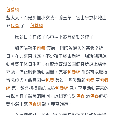
心
台
包養網
包
養
藍太太，而是那個小女孩。蘭玉華。它出乎意料地出
行
來
包養
了。
包養網
情
中
埋
原題目：在孩子心中埋下體育活動的種子
下
體
如何讓孩子
包養
渡過一個印象深入的寒假？近
育
日，在北京東城區，不少孩子經由過程一場環湖跑運
活
動
動豐盛了沐日生涯：在龍潭西湖公園健身步道上結伴
的
種
奔馳，停止興趣活動闖關，完賽
包養網
后還可以取得
子〉
留念證書。觀賞園中
包養
美景，呼吸新穎
包養
空
包養
中
網
氣，領會拼搏后的成績
包養網
感，享用活動帶來的
喜悅。有了體育的陪同，這個寒假對
包養
這
包養
群參
賽小選手來
包養網
說，非常難忘。