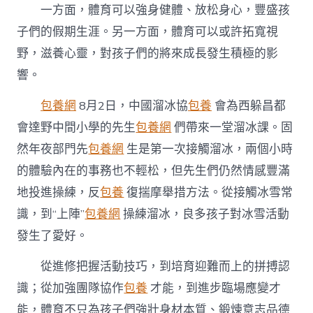
一方面，體育可以強身健體、放松身心，豐盛孩
子們的假期生涯。另一方面，體育可以或許拓寬視
野，滋養心靈，對孩子們的將來成長發生積極的影
響。
包養網
8月2日，中國溜冰協
包養
會為西躲昌都
會達野中間小學的先生
包養網
們帶來一堂溜冰課。固
然年夜部門先
包養網
生是第一次接觸溜冰，兩個小時
的體驗內在的事務也不輕松，但先生們仍然情感豐滿
地投進操練，反
包養
復揣摩舉措方法。從接觸冰雪常
識，到“上陣”
包養網
操練溜冰，良多孩子對冰雪活動
發生了愛好。
從進修把握活動技巧，到培育迎難而上的拼搏認
識；從加強團隊協作
包養
才能，到進步臨場應變才
能，體育不只為孩子們強壯身材本質、鍛煉意志品德