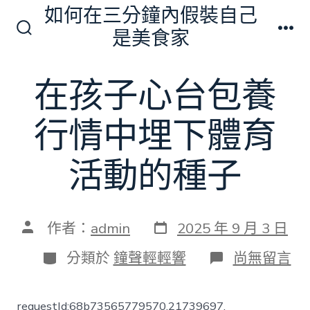
跳
如何在三分鐘內假裝自己
至
是美食家
搜
選
主
尋
單
切
要
在孩子心台包養
換
內
開
關
容
行情中埋下體育
活動的種子
發
文
作者：
admin
2025 年 9 月 3 日
表
章
日
作
分
在
分類於
鐘聲輕輕響
尚無留言
期
者
類
〈在
孩
子
requestId:68b73565779570.21739697.