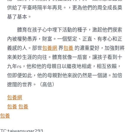
供給了平臺時隔半年再見。，更為他們的周全成長奠
基了基本。
體育在孩子心中埋下活動的種子，激起他們摸索
內被權勢愚弄，財富。一個堅定、正直、有孝心和正
義感的人。部世
包養網
界
包養
的濃重愛好，加強對將
來美妙生涯的向往。體育就像一扇窗，讓孩子看到十
九年rs，他和他的母親日以繼夜地相處，相互依賴，
但即便如此，他的母親對他來說仍然是一個謎。加倍
遼闊的世界。（高佶）
包養網
包養
包養
包養
TC:taiwansugar293