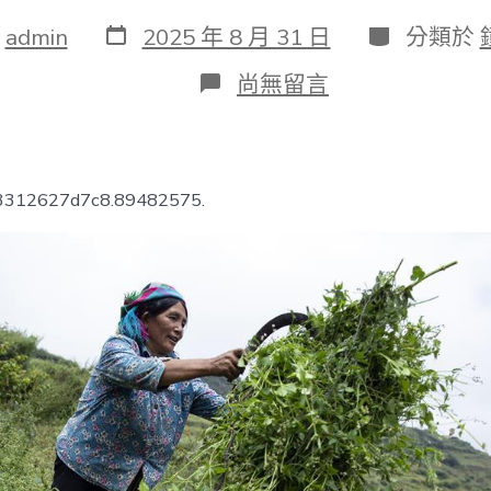
發
分
：
admin
2025 年 8 月 31 日
分類於
表
類
日
在
尚無留言
期
〈大
涼
山
深
處
b3312627d7c8.89482575.
再
次
響
起
的
口
弦
_
中
國
扶
貧
在