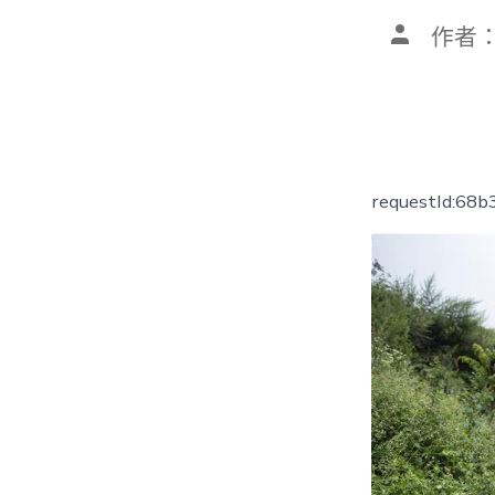
文
作者
章
作
者
requestId:68