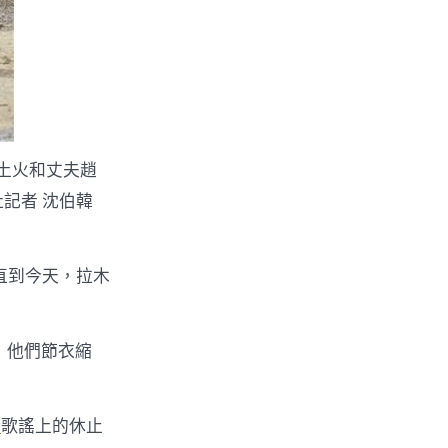
土火和丈夫趙
記者 沈伯韓
直到今天，拉木
，他們節衣縮
養
歌謠上的休止