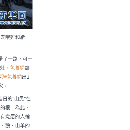
備去喂雞和豬
暈了一路，可一
氣灶、
包養網
熱
臺灣包養網
出1
家。
昔日的“山民”在
命的根。為此，
便有意愿的人輪
雞、鵝、山羊的