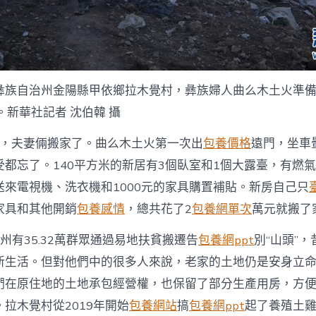
彝族自治州金陽縣甲依鄉拉木覺村，彝族婦人曲么木土火準
。新華社記者 沈伯韓 攝
2日，夫妻倆搬家了。曲么木土火第一次出
包養價格
遠門，坐車
受都忘了。140平方米的新居有3個臥室和1個大露臺，有燃
送來電視機、洗衣機和1000元的家具購置補貼。新房自己只
家具和其他開銷
包養感情
，總共花了2
包養網單次
萬元就搬了
州有35.32萬群眾通過易地扶貧搬遷告
包養網ppt
別“山頭”，
新生活。但對他們中的很多人來說，老家的土地仍是安身立
們在原住地的土地承包經營權，也保留了部分生產用房，方
拉木覺村從2019年開始
包養網站
搞
包養網ppt
起了養殖土