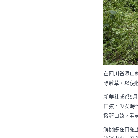
在四川省涼山
除雜草，以便收
新華社成都9月
口弦。少女時
撥著口弦，看
解開繞在口弦