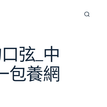
搜
尋
切
換
開
關
口弦_中
一包養網