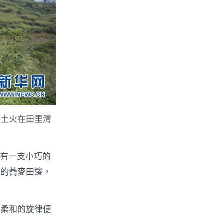
木土火在田里清
有一支小巧的
鄉的蕎麥田邊，
，柔和的旋律便