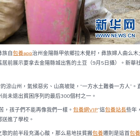
彝族自
包養app
治州金陽縣甲依鄉拉木覺村，彝族婦人曲么木
舊居前展示要拿去金陽縣城出售的土豆（9月5日攝）。新華社
”的涼山州，氣候惡劣、山高坡陡，“一方水土難養一方人”。
州尚未退出貧困序列的最后300個村之一。
吃苦，孩子們不能再像我們一樣。
包養網VIP
”這
包養站長
些年
都送進了學校。
之歌的前半段充滿心酸，那么易地扶貧搬
包養
遷則是這首
包