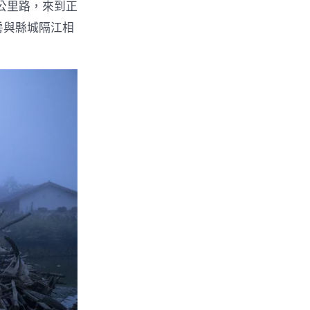
公里路，來到正
房與縣城隔江相