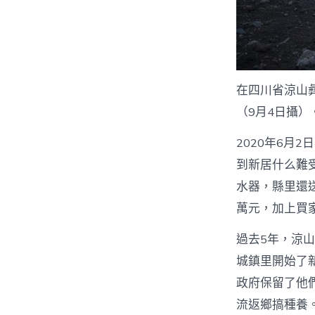
在四川省涼山
（9月4日攝）
2020年6月
到新居什么難
水器，縣里還
萬元，加上買
過去5年，涼山
城鎮里開始了
政府保留了他
流返鄉搞種養。