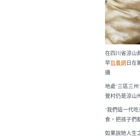
在四川省涼山
早
包養網
日在
攝
地處“三區三州
覺村仍是涼山
“我們這一代
食，把孩子們
如果說她人生