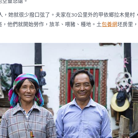
色空靈悠遠。
嫁人，她就很少撥口弦了。夫家在30公里外的甲依鄉拉木覺村
亮，他們就開始勞作，放羊、喂豬、種地。土
包養網
坯房里