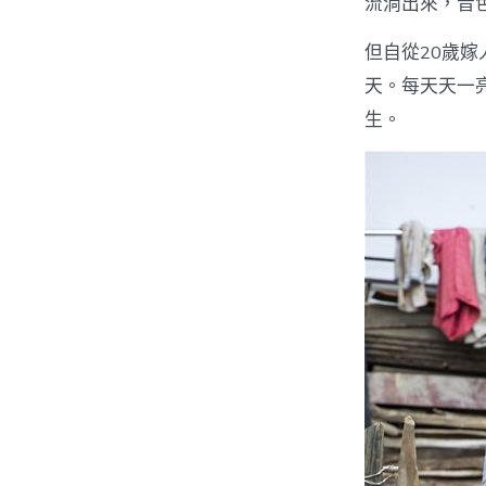
流淌出來，音
但自從20歲
天。每天天一
生。