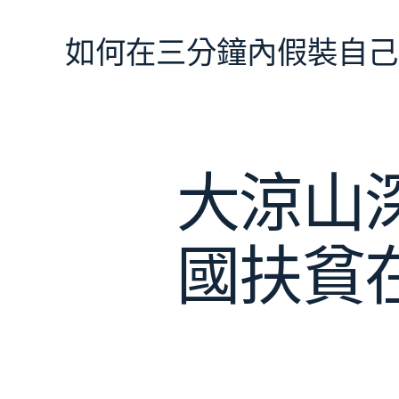
跳
至
如何在三分鐘內假裝自己
主
要
內
容
大涼山
國扶貧