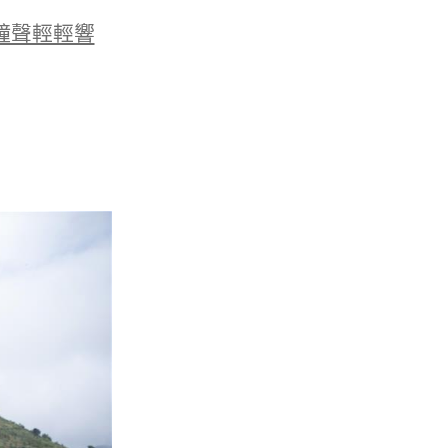
鐘聲輕輕響