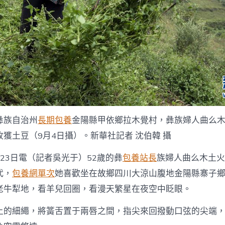
線
_
國
家
扶
貧
一
包
養
網
站
比
彝族自治州
長期包養
金陽縣甲依鄉拉木覺村，彝族婦人曲么
較
門
獲土豆（9月4日攝）。新華社記者 沈伯韓 攝
戶〉
中
23日電（記者吳光于）52歲的彝
包養站長
族婦人曲么木土火
代，
包養網單次
她喜歡坐在故鄉四川大涼山腹地金陽縣寨子
老牛犁地，看羊兒回圈，看漫天繁星在夜空中眨眼。
上的細繩，將簧舌置于兩唇之間，指尖來回撥動口弦的尖端