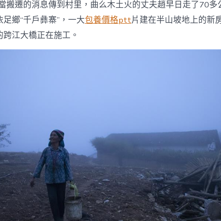
，當搬遷的消息傳到村里，曲么木土火的丈夫趙早日走了70多
足鄉“千戶彝寨”，一大
包養價格ptt
片建在半山坡地上的新
的跨江大橋正在施工。