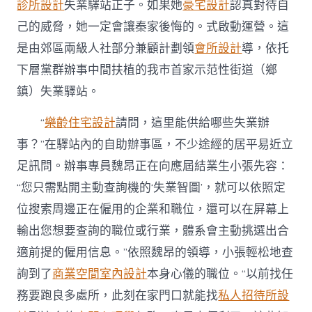
失
診所設計
失業驛站正子。如果她
豪宅設計
認真對待自
業
己的威脅，她一定會讓秦家後悔的。式啟動運營。這
驛
站
是由郊區兩級人社部分兼顧計劃領
會所設計
導，依托
啟
下層黨群辦事中間扶植的我市首家示范性街道（鄉
動
運
鎮）失業驛站。
營
家
“
樂齡住宅設計
請問，這里能供給哪些失業辦
門
事？”在驛站內的自助辦事區，不少途經的居平易近立
口
有
足訊問。辦事專員魏昂正在向應屆結業生小張先容：
了
失
“您只需點開主動查詢機的‘失業智圖’，就可以依照定
業
位搜索周邊正在僱用的企業和職位，還可以在屏幕上
“加
油
輸出您想要查詢的職位或行業，體系會主動挑選出合
站”〉
適前提的僱用信息。”依照魏昂的領導，小張輕松地查
中
詢到了
商業空間室內設計
本身心儀的職位。“以前找任
務要跑良多處所，此刻在家門口就能找
私人招待所設