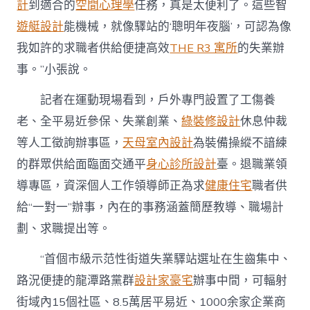
計
到適合的
空間心理學
任務，真是太便利了。這些智
遊艇設計
能機械，就像驛站的‘聰明年夜腦’，可認為像
我如許的求職者供給便捷高效
THE R3 寓所
的失業辦
事。”小張說。
記者在運動現場看到，戶外專門設置了工傷養
老、全平易近參保、失業創業、
綠裝修設計
休息仲裁
等人工徵詢辦事區，
天母室內設計
為裝備操縱不諳練
的群眾供給面臨面交通平
身心診所設計
臺。退職業領
導專區，資深個人工作領導師正為求
健康住宅
職者供
給“一對一”辦事，內在的事務涵蓋簡歷教導、職場計
劃、求職提出等。
“首個市級示范性街道失業驛站選址在生齒集中、
路況便捷的龍潭路黨群
設計家豪宅
辦事中間，可輻射
街域內15個社區、8.5萬居平易近、1000余家企業商