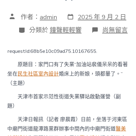
發
文
作者：
admin
2025 年 9 月 2 日
表
章
日
作
分
在
分類於
鐘聲輕輕響
尚無留言
期
者
類
〈天
津
市
requestId:68b5e10c09ad75.10167655.
首
家
原題目：家門口有了失業“加油站裴儀呆呆的看著
示
范
坐在
民生社區室內設計
婚床上的新娘，頭都暈了。”
性
（主題）
街
道
JIUYI
天津市首家示范性街道失業驛站啟動運營（副
俱
題）
意
翻
天津日報訊（記者 廖晨霞）日前，坐落于河東區
修
設
中廟門街道龍潭路黨群辦事中間內的中廟門街道
醫美
計