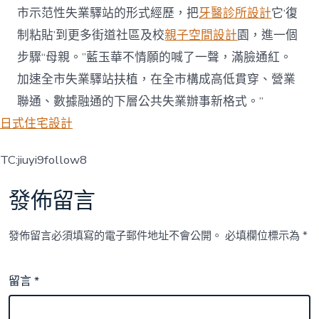
市示范性失業驛站的形式經歷，把
牙醫診所設計
它‘復
制粘貼’到更多街道社區及校
親子空間設計
園，進一個
步驟“母親。”藍玉華不情願的喊了一聲，滿臉通紅。
加速全市失業驛站扶植，在全市構成高低貫穿、營業
聯通、數據融通的下層公共失業辦事新格式。”
日式住宅設計
TC:jiuyi9follow8
發佈留言
發佈留言必須填寫的電子郵件地址不會公開。
必填欄位標示為
*
留言
*