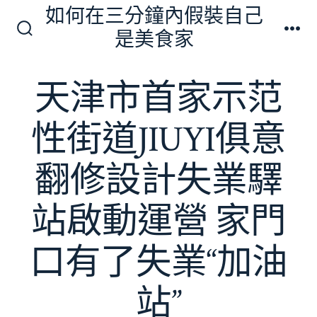
跳
如何在三分鐘內假裝自己
至
是美食家
搜
選
主
尋
單
切
要
天津市首家示范
換
內
開
關
容
性街道JIUYI俱意
翻修設計失業驛
站啟動運營 家門
口有了失業“加油
站”