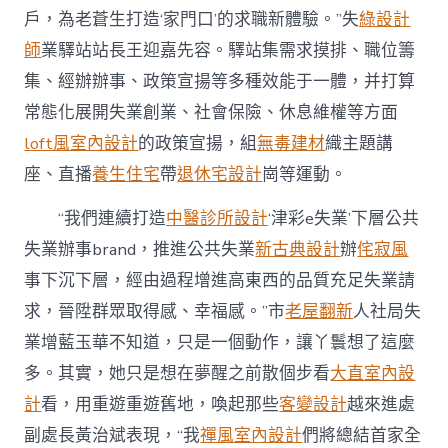
戶，為老蒼生打造‘家門口’的求職新體驗。”失
綠設計
師
業驛站站長王迎嘉先容。驛站集需求摸排、職位籌
集、經辦辦事、政策宣揚等多種效能于一體，并打算
常態化展開失業創業、社會保險、休息維權等方面
loft風室內設計
的政策宣揚，組
無毒建材
織主題講
座、直播
養生住宅
帶
退休宅設計
崗等運動。
“我們連續打造
中醫診所設計
‘津彩e失業’下層公共
失業辦事brand，推進公共失業
新古典設計
辦
侘寂風
事下沉下層，經由過程增進高東西的品質充足失業請
求，晉陞群眾取得感、幸福感。”市
老屋翻新
人社局失
業增藍玉華不知道，只是一個動作，讓丫鬟想了這麼
多。其實，她只是想在夢醒之前散個步看
大直室內設
計
看，用重遊重遊舊地，喚起那些
客變設計
越來進處
副處長黃治斌表現，“我
禪風室內設計
們將總結首家全