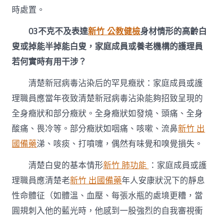
時處置。
03
不克不及表達
新竹 公教健檢
身材情形的高齡白
叟或掉能半掉能白叟，家庭成員或養老機構的護理員
若何實時有用干涉？
清楚新冠病毒沾染后的罕見癥狀：家庭成員或護
理職員應當年夜致清楚新冠病毒沾染能夠招致呈現的
全身癥狀和部分癥狀。全身癥狀如發燒、頭痛、全身
酸痛、畏冷等。部分癥狀如咽痛、咳嗽、流鼻
新竹 出
國備藥
涕、咳痰、打噴嚏，偶然有味覺和嗅覺損失。
清楚白叟的基本情形
新竹 肺功能
：家庭成員或護
理職員應清楚老
新竹 出國備藥
年人安康狀況下的靜息
性命體征（如體溫、血壓、每張水瓶的處境更糟，當
圓規刺入他的藍光時，他感到一股強烈的自我審視衝