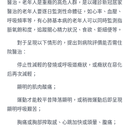
醫治。老年人是重癥的高危人群，是以確診新冠居家
醫治的老年人要逐日監測性命體征，如心率、血壓、
呼吸頻率等，有心肺基本病的老年人可以同時監測指
脈氧飽和度，追蹤關心精力狀況、食欲、鉅細便等。
對于呈現以下情形的，提出到病院評價能否需住
院醫治：
停止性減輕的發燒或呼吸道癥狀，或癥狀在惡化
后再次減輕；
顯明的肌肉酸痛；
運動才能較平昔降落顯明，或稍微運動后即呈現
顯明呼吸艱苦；
胸痛或胸部搾取感、心跳加快或頭暈、腹痛；