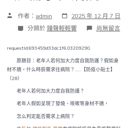
發
文
作者：
admin
2025 年 12 月 7 日
表
章
日
作
分
在
分類於
鐘聲輕輕響
尚無留言
期
者
類
〈安
康
中
requestId:693459d33dc1f6.03209290.
國
｜
原題目：老年人若何加大力度自我防護？假如身
老
年
材不適，什么時辰需求往病院？……【防疫小貼士】
人
（28）
若
何
森
老年人若何加大力度自我防護？
和
診
老年人假如呈現了發燒、咳嗽等身材不適，
所
體
怎么判定能否需求上病院？
檢
加