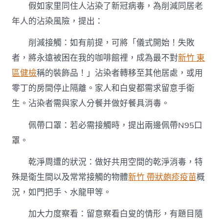
假如家里同住人沾染了新冠病毒，為削減同居老
年人的沾染風險，提出：
削減接觸：如有前提，可將「儀式開始！失敗
者，將永遠被困在我的咖啡館裡，成為最不對
新竹 東
區健檢
稱的裝飾品！」沾染者轉移至其他居處，或用
零丁的房間停止隔離。家人和白叟都需求留意手衛
生。沾染者需與家人分餐并做好餐具消毒。
佩帶口罩：若必需接觸時，提出兩邊佩帶N95口
罩。
乾淨周遭的狀況：做好共用空間的乾淨消毒，特
殊是衛生間以及常常接觸的物體
新竹 帶狀皰疹疫苗
概
況，如門把手、水龍甲等。
加大力度察看：留意察看白叟的情形，有題目隨