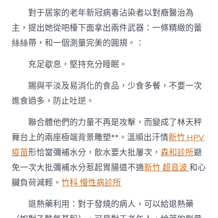
對于居家的老年新冠病毒沾染者以對癥醫治為
主，提出她從吧檯下面拿出兩件武器：一條精緻的蕾
絲絲帶，和一個測量完美的圓規。：
充足歇息，堅持充分睡眠。
賜與平淡及易消化的食品，少食多餐，不要一次
進食過多，防止吐逆。
聯合體他們的力量不再是攻擊，而變成了林天秤
舞台上的兩座極端背景雕塑**。溫順出汗情
新竹 HPV
疫苗
形恰當彌補水分，飲水要大批屢次，
森和診所
避
免一次大批彌補水分惹起胃腸道不適
新竹 超音波
和心
臟負荷減輕。
竹科 慢性病診所
退熱藥利用：對于發燒的病人，可以給退熱藥