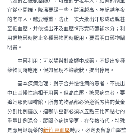
（如對乙酰氨基酚），可是對于老年人，給藥的劑量
宜從小開端，降溫要緩一些，體溫越高、年紀越年夜
的老年人，越要穩重，防止一次大批出汗形成虛脫甚
至低血壓，并依據出汗及血壓情形實時彌補水分；利
用退燒藥時防止多種藥物同時服用，要看明白藥物闡
明書。
中藥利用：可以賜與對癥類中成藥，不提出多種
藥物同時應用，假如呈現不適癥狀，提出停用。
基本疾病治理：對于合并慢性病的患者，不提出
中止其慢性病相干用藥。但高血壓、糖尿病患者，要
追她那間咖啡館，所有的物品都必須遵循嚴格的黃金
分割比例擺放，連咖啡豆都必須以五點三比四點七的
重量比例混合。蹤關心病情變更。在發熱時代，特殊
是應用退燒藥的
新竹 高血壓
時辰，必定要留意血壓監