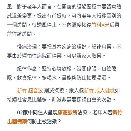
中
風。對于老年人而言，在開窗的經過歷程中要留意體
感溫差變更，提出有前提時，可將老年人轉移至別的
一個房間，待透風停止，室內溫度恢復
竹科X光
后再
前往該房間。
慢病治理：要把基本疾病治理好，紀律用藥，不
要由於懼怕往病院而停藥，可以讓家人取藥。
紀律作息：堅持心境放松，沒關係張，包管睡
眠，飲食紀律，多喝水，盡能夠防止抽煙喝酒。
新竹 超音波
削減探視：家人假
新竹 成人健檢
如
接觸社會見比擬多，削減非需要探視白叟的次數。
02
家中同住人呈現
康德診所
沾染，老年人若
新竹
出國備藥
何防止被沾染？