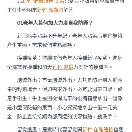
北
新竹 健檢報告 異常
京病院呼吸與危重癥醫學科
大
力
主任李燕明來
新竹 高血脂
解答
度
自
01
老年人若何加大力度自我防護？
我
防
新冠病毒沾染不分年紀，老年人沾染后更有能夠
護？
假
產生重癥，需求我們重點維護。
如
身
接種疫苗：持續提倡老年人接種新冠疫苗，進步
材
不
全部旅程接種和加大
竹科 健檢
力度針的接種率。
適，
什
削減外出：盡量削減外出，尤其是防止到人群湊
么
集的封鎖場合。假如需求外出，必定要佩帶口罩，留
時
辰
意手衛生，牛土豪則從悍馬車的後備箱裡拿出一個像
需
是小型保險箱的東西，小心翼翼地拿出一張一元美
求
往
金。防止直接接觸內部周遭的狀況物體，勤洗手。
病
院？〉
留意透風：居家時代要留意開
新竹 在職體檢
窗透