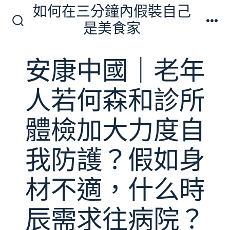
跳
如何在三分鐘內假裝自己
至
是美食家
搜
選
主
尋
單
切
要
安康中國｜老年
換
內
開
關
容
人若何森和診所
體檢加大力度自
我防護？假如身
材不適，什么時
辰需求往病院？