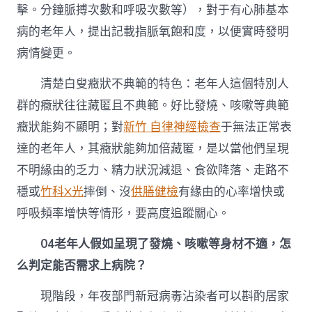
擊。分鐘脈搏次數和呼吸次數等），對于有心肺基本
病的老年人，提出記載指脈氧飽和度，以便實時發明
病情變更。
清楚白叟癥狀不典範的特色：老年人這個特別人
群的癥狀往往藏匿且不典範。好比發燒、咳嗽等典範
癥狀能夠不顯明；對
新竹 自律神經檢查
于無法正常表
達的老年人，其癥狀能夠加倍藏匿，是以當他們呈現
不明緣由的乏力、精力狀況減退、食欲降落、走路不
穩或
竹科X光
摔倒、沒
供膳健檢
有緣由的心率增快或
呼吸頻率增快等情形，要高度追蹤關心。
04
老年人假如呈現了發燒、咳嗽等身材不適，怎
么判定能否需求上病院？
現階段，年夜部門新冠病毒沾染者可以斟酌居家