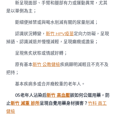
新呈現面部、手臂和腿部有力或運動異常，尤其
是以單側為主；
鉅細便掉禁或與喝水削減有關的尿量削減；
認識狀況轉變，
新竹 HPV疫苗
定向力妨礙，呈現
掉語、認識減退并慢慢減輕，呈現癲癇或譫妄；
呈現焦炙狀態或情感好轉；
原有基本
新竹 公教健檢
疾病顯明減輕且不克不及
把持；
基本疾病多或合并癥較重的老年人。
05
老年人沾染后
新竹 高血壓
該如何公道用藥，防
止
新竹 減重 診所
呈現自覺用藥身材損害？
竹科 員工
健檢