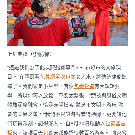
上紅典禮（李媛/攝）
“這是我們為了此次龍船賽專門design發布的文旅項
目。”在譚霞看
包養網單次
包養女人
來，將傳統龍船媳
婦了。我們家是小戶型，有沒
包養管道
有大規矩要
學，所以你可以放鬆，不要太緊張。”競技與風俗文明
體驗深度融會，恰是麻陽摸索“體育＋文明＋游玩”融
會的立異之舉。“我們不只讓游客看得過癮，更要讓他
們玩得深刻、記得深入。”自8月24日啟動以
包養留言
板
來，該項目天
包養
天都能招待數百名游客。“將來會