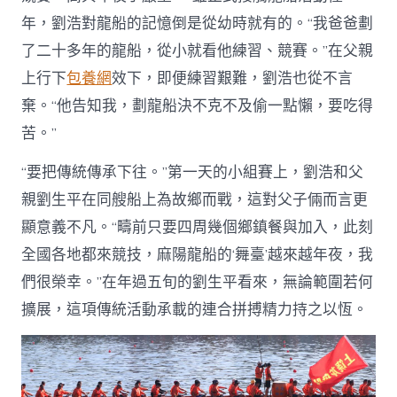
年，劉浩對龍船的記憶倒是從幼時就有的。“我爸爸劃
了二十多年的龍船，從小就看他練習、競賽。”在父親
上行下
包養網
效下，即便練習艱難，劉浩也從不言
棄。“他告知我，劃龍船決不克不及偷一點懶，要吃得
苦。”
“要把傳統傳承下往。”第一天的小組賽上，劉浩和父
親劉生平在同艘船上為故鄉而戰，這對父子倆而言更
顯意義不凡。“疇前只要四周幾個鄉鎮餐與加入，此刻
全國各地都來競技，麻陽龍船的‘舞臺’越來越年夜，我
們很榮幸。”在年過五旬的劉生平看來，無論範圍若何
擴展，這項傳統活動承載的連合拼搏精力持之以恆。