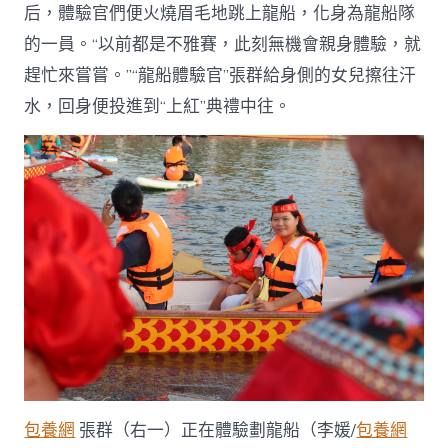
后，體驗官們便火燒眉毛地跳上龍船，化身為龍船隊
的一員。“以前都是不雅賽，此刻無機會親身體驗，就
趕忙來嘗嘗。”“龍船體驗官”張群給身側的女兒擦往汗
水，回身便投進到“上紅”典禮中往。
包養網
張群（右一）正在體驗劃龍船（李媛/
包養網