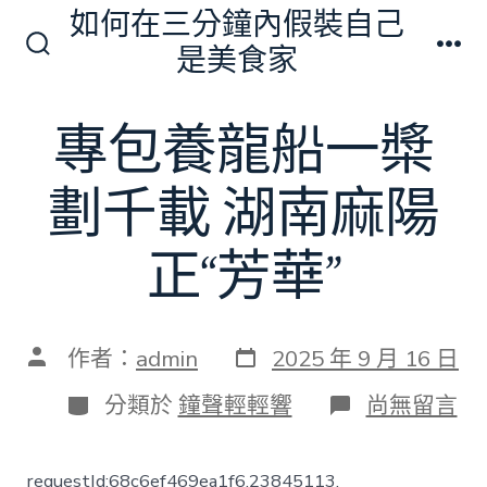
跳
如何在三分鐘內假裝自己
至
是美食家
搜
選
主
尋
單
切
要
專包養龍船一槳
換
內
開
關
容
劃千載 湖南麻陽
正“芳華”
發
文
作者：
admin
2025 年 9 月 16 日
表
章
日
作
分
在
分類於
鐘聲輕輕響
尚無留言
期
者
類
〈專
包
養
requestId:68c6ef469ea1f6.23845113.