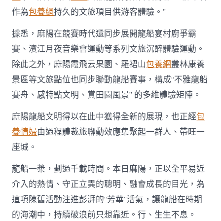
作為
包養網
持久的文旅項目供游客體驗。”
據悉，麻陽在競賽時代還同步展開龍船宴村廚爭霸
賽、濱江月夜音樂會運動等系列文旅沉醉體驗運動。
除此之外，麻陽霞飛云果園、羅裙山
包養網
叢林康養
景區等文旅點位也同步聯動龍船賽事，構成“不雅龍船
賽舟、感特點文明、賞田園風景” 的多維體驗矩陣。
麻陽龍船文明得以在此中獲得全新的展現，也正經
包
養情婦
由過程體裁旅聯動效應集聚起一群人、帶旺一
座城。
龍船一槳，劃過千載時間。本日麻陽，正以全平易近
介入的熱情、守正立異的聰明、融會成長的目光，為
這項陳舊活動注進彭湃的“芳華”活氣，讓龍船在時期
的海潮中，持續破浪前只想靠近。行、生生不息。