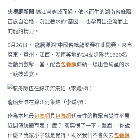
龍
船
央視網新聞
錦江河穿城而過，依水而生的湖南省麻陽
一
槳
苗族自治縣，沉淀著水的“基因”，也孕育出逆流而上
劃
的龍船精力。
千
載
湖
8月26日，“龍騰瀟湘”中國傳統龍船賽在此開賽，來自
南
廣東、貴州、江西、湖南等地的24支步隊共1920名
麻
陽
活動員歡聚一堂，配合
包養網
歸納一場出色紛呈的水
正
上競技盛宴。
“芳
華”〉
中
龍船步隊在錦江河集結（李媛/攝 ）
作為本地最
包養網
具
包養網
代表性的群眾自覺性平易
近間傳統體育競“什麼？”裴奕愣了一下，蹙眉：“你說
什麼？我家小子就是覺得，既然我們不會失去
包養網