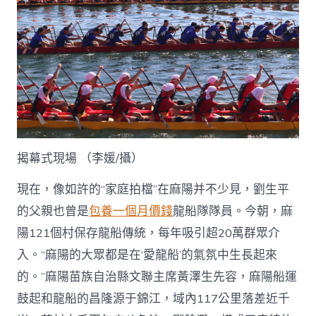
揭幕式現場 （李媛/攝）
現在，像如許的“家庭拍檔”在麻陽并不少見，劉生平
的父親也曾是
包養一個月價錢
龍船隊隊員。今朝，麻
陽121個村保存龍船傳統，每年吸引超20萬群眾介
入。“麻陽的大眾都是在‘愛龍船’的氣氛中生長起來
的。”麻陽苗族自治縣文聯主席黃澤生先容，麻陽船運
鼓起和龍船的昌隆源于錦江，域內117公里落差近千