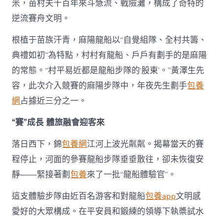
米，苗村夫千百年來斗急流、戰險灘，構成了奇特的
逆流賽舟文明。
根植于苗族汗青，麻陽龍船以“自覺組隊、全村共籌、
典禮如初”為特點，村村有龍船、戶戶有劃手的是麻陽
的常態。“村平易近都是龍船步隊的‘股東’。”黃澤生先
容，此次介入競賽的麻陽步隊中，年夜先生劃手
包養
網
占據近三分之一。
“賽”成長 體旅融會迎客來
落日西下，錦
包養網
江河上波光粼粼。揭幕當天的賽
程停止，河面的參賽龍船步隊垂垂散往，卻未恢復安
靜——緊接著劃
包養
來了一批“龍船體驗官”。
這支體驗步隊由近百名游客和對龍船
包養app
文明感
愛好的大眾構成。在平安員和鍛練的領導下執槳試水