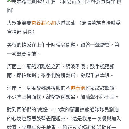
大眾為競賽
包養甜心網
步隊加油 （麻陽苗族自治縣委
宣揚部 供圖）
等待的情感在上午十時得以開釋，跟著一聲鑼響，第
一次競賽開端。
河面上，龍船如離弦之箭，劈波斬浪；鼓手槌落如
雨，節拍鏗鏘；槳手們臂膀翻飛，激起千層雪浪。
河岸上，身著故鄉應援服的不
包養網
雅眾敲鼓擊鑼，
不少拿上搟面杖，敲擊鍋碗瓢盆，加油聲不停于耳。
聽到同鄉們的“應援”，19歲的蘭里鎮龍船隊隊員劉浩
的心境也跟著鼓聲雀躍起來。“這是我第一次餐與加入
競賽，高興年夜于嚴重。”雖正式接觸龍船活動僅一