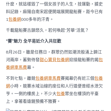
什麼，就這樣毀了一個女孩子的人生，技運動，據史
料記錄，麻陽自南宋起便開端展開龍船賽，距今已有
1
包養網
000多年的汗青。
千載龍船賽古韻悠久，若何喚起“芳華”活氣？
“賽”魅力 全平易近介入共狂歡
8月26日，雖是任務日，群眾仍然如潮流般涌上錦江
河兩岸，蓄勢待發
甜心寶貝包養網
迎接龍船賽的揭
包
養網車馬費
幕。
不到七點，離競
包養網車馬費
賽揭幕仍有近三個
包養
網
小時，競賽水域沿線的座位和人行道便曾經水泄欠
亨。一側的樓房上，不少大
包養
眾坐在樓頂的平臺
上，拿著看遠鏡預備不雅賽。