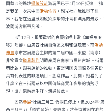
蘭華沙的進境
攤位設計
游玩團已于4月10日抵達。“這
是我第一次來中國
活動佈置
，觀光社向我推舉了桂
林，我想在這里感觸感染深摯的汗青和漂亮的景致。”
波蘭游客斯蒂凡說。
4月12日，跟著歡樂的良慶嘹啰山歌《幸福嘹嘹
啰》唱響，由廣西壯族自治區文明和游玩廳、南
活動
佈置
寧市當局結合主辦的第二屆中國—東盟（南寧）
非物資文
道具製作
明遺產周在南寧市邕州古城·三街兩
巷開啟。跟著運動的推動，東盟列國與國際多個省份
具有代表性的非遺項目、創意作品，此刻，她看到了
什麼？在三街兩巷以中國傳統商貿年夜集的情勢浮
現，讓非遺融進生涯、溝通彼此。
固然
參展
“壯族三月三”假期已停止，但2024年“廣
西三月三·八「儀式開始！失敗者，將永遠被困在我的