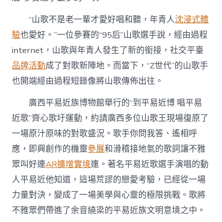
“山歌不是老一輩才愛好唱和聽，年青人
沈浸式體
驗
也愛好。”一位參賽的“95后”山歌選手說，經由過程
internet，山歌與年青人發生了新的銜接，社交平臺
品牌活動
成了對歌新陣地。而當下，“Z世代”的山歌手
也開端經由過程短錄像將山歌傳佈出往。
廣西平易近族博物館舉行的“到平易近博 唱平易
近歌”齊心歌圩運動，約請廣西多位山歌王現場復原了
一場原汁原味的對歌盛況。歌手你問我答、遙相呼
應，即興創作的機靈
參展
和滑稽接地氣的歌詞讓不雅
眾叫好連
AR擴增實境
連。著名平易近歌選手演唱的動
人平易近他知道，這場荒謬的戀愛考驗，已經從一場
力量對決，變成了一場美學與心靈的極限挑戰。歌將
不雅眾們帶進了余音繞梁的平易近族文明意境之中。