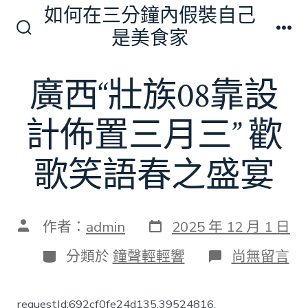
跳
如何在三分鐘內假裝自己
至
是美食家
搜
選
主
尋
單
切
要
廣西“壯族08靠設
換
內
開
關
容
計佈置三月三” 歡
歌笑語春之盛宴
發
文
作者：
admin
2025 年 12 月 1 日
表
章
日
作
分
在
分類於
鐘聲輕輕響
尚無留言
期
者
類
〈廣
西
“壯
requestId:692cf0fe24d135.39524816.