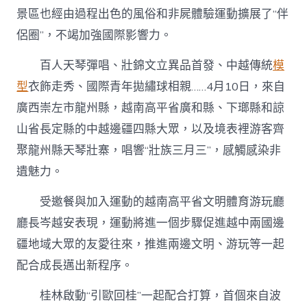
景區也經由過程出色的風俗和非屍體驗運動擴展了“伴
侶圈”，不竭加強國際影響力。
百人天琴彈唱、壯錦文立異品首發、中越傳統
模
型
衣飾走秀、國際青年拋繡球相親……4月10日，來自
廣西崇左市龍州縣，越南高平省廣和縣、下瑯縣和諒
山省長定縣的中越邊疆四縣大眾，以及境表裡游客齊
聚龍州縣天琴壯寨，唱響“壯族三月三”，感觸感染非
遺魅力。
受邀餐與加入運動的越南高平省文明體育游玩廳
廳長岑越安表現，運動將進一個步驟促進越中兩國邊
疆地域大眾的友愛往來，推進兩邊文明、游玩等一起
配合成長邁出新程序。
桂林啟動“引歐回桂”一起配合打算，首個來自波