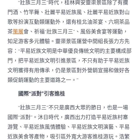
“壯族三月三”時代，桂林興安靈渠景區除了有攔
門酒、竹竿舞、壯麗平易近族風、壯麗平易近族對山
歌等扮演互動類運動外，還有桂北油茶宴、六垌茶品
茶
策展
會、祈福“壯族三月三”、風俗美食宴等運動，
知足游客多元體驗。靈渠景區運營中間組長張力方先
容：“平易近族文明是中華優良傳統文明的主要構成部
門，把平易近族文明引進景區，不只有助于平易近族
文明獲得有用傳承，仍是景區對外營銷宣揚和做好各
類促銷運動的主要道路之一。”
國際“派對”引客進桂
“壯族三月三”不只是廣西大眾的節日，也是一場
國際“派對”。沐日時代，廣西出力打造平易近族村寨
游覽、平易近族風情體驗、平易近族文明演藝、平易
近族美食等產物，吸引區外寬大游客進桂游玩。浩繁