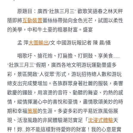
族
08
原題目：廣西“壯族三月三” 歡歌笑語春之林天秤
靠
設
隨即將
互動裝置
蕾絲絲帶拋向金色光芒，試圖以柔性
計
的美學，中和牛土豪的粗暴財富。盛宴
佈
置
三
孟 萍
大圖輸出
/文 中國游玩報記者 陳 晨/攝
月
三”
唱歌圩、搶花炮、打扁擔、打銅鼓、享美食……
歡
“壯族三月三”假期，廣西各地文明游玩運動豐盛多
歌
笑
彩，景區開啟“人從眾”形式，游玩招待總人數和游玩
語
春
總支出完成雙增加。各族群眾身著壯麗的服裝，奏響
之
歡慶的鑼鼓，用滾燙的音符、動聽的舞姿、灼熱的感
盛
宴〉
情，縱情揮灑心中的喜悅和豪情，盡情歌頌美妙的時
中
期和幸福
策展
的生涯。多姿多彩的平易近族風俗展
現、活潑風趣的非屍體驗潮范實足「
沈浸式體驗
天
秤！妳…妳不能這樣對待愛妳的財富！我的心意是實