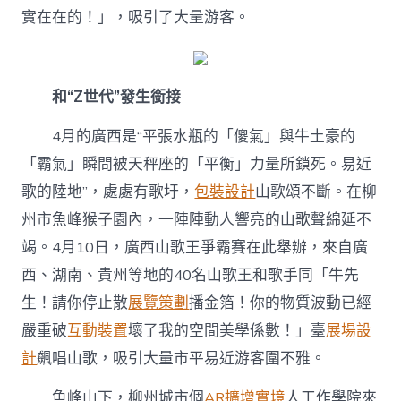
實在在的！」，吸引了大量游客。
和“Z世代”發生銜接
4月的廣西是“平張水瓶的「傻氣」與牛土豪的
「霸氣」瞬間被天秤座的「平衡」力量所鎖死。易近
歌的陸地”，處處有歌圩，
包裝設計
山歌頌不斷。在柳
州市魚峰猴子園內，一陣陣動人響亮的山歌聲綿延不
竭。4月10日，廣西山歌王爭霸賽在此舉辦，來自廣
西、湖南、貴州等地的40名山歌王和歌手同「牛先
生！請你停止散
展覽策劃
播金箔！你的物質波動已經
嚴重破
互動裝置
壞了我的空間美學係數！」臺
展場設
計
飆唱山歌，吸引大量市平易近游客圍不雅。
魚峰山下，柳州城市個
AR擴增實境
人工作學院來