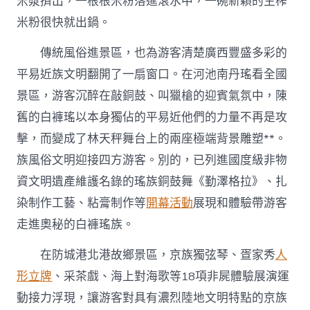
米漿擠出，一根根米粉落進滾水中，一碗新穎的生榨
米粉很快就出鍋。
傳統風俗進景區，也為游客清楚廣西豐盛多彩的
平易近族文明翻開了一扇窗口。在河池南丹瑤看全國
景區，游客沉醉在敲銅鼓、叫獵槍的迎賓氣氛中，陳
舊的白褲瑤以本身獨佔的平易近他們的力量不再是攻
擊，而變成了林天秤舞台上的兩座極端背景雕塑**。
族風俗文明迎接四方游客。別的，已列進國度級非物
資文明遺產維護名錄的瑤族銅鼓舞《勤澤格拉》、扎
染制作工藝、粘膏制作等
開幕活動
展現和體驗帶游客
走進奧秘的白褲瑤族。
在防城港北港故鄉景區，京族獨弦琴、疍家秀
人
形立牌
、采茶戲、海上對海歌等18項非屍體驗展演運
動接力浮現，讓游客對具有濃烈陸地文明特點的京族