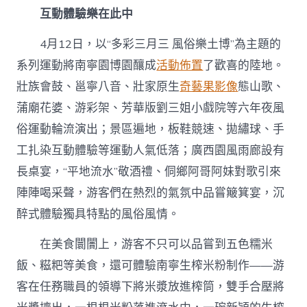
互動體驗樂在此中
4月12日，以“多彩三月三 風俗樂土博”為主題的
系列運動將南寧園博園釀成
活動佈置
了歡喜的陸地。
壯族會鼓、邕寧八音、壯家原生
奇藝果影像
態山歌、
蒲廟花婆、游彩架、芳華版劉三姐小戲院等六年夜風
俗運動輪流演出；景區遍地，板鞋競速、拋繡球、手
工扎染互動體驗等運動人氣低落；廣西園風雨廊設有
長桌宴，“平地流水”敬酒禮、侗鄉阿哥阿妹對歌引來
陣陣喝采聲，游客們在熱烈的氣氛中品嘗簸箕宴，沉
醉式體驗獨具特點的風俗風情。
在美食闤闠上，游客不只可以品嘗到五色糯米
飯、糍粑等美食，還可體驗南寧生榨米粉制作——游
客在任務職員的領導下將米漿放進榨筒，雙手合壓將