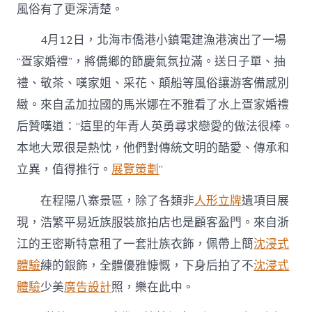
風俗有了更深清楚。
4月12日，北海市僑港小鎮電建漁港演出了一場
“疍家婚禮”，將僑鄉的節慶氣氛拉滿。送日子單、抽
禮、敬茶、嘆家姐、采花、顛船等風俗讓游客備感別
緻。來自孟加拉國的馬米娜在不雅看了水上疍家婚禮
后贊嘆道：“這里的年青人英勇尋求戀愛的做法很棒。
本地大眾很是熱忱，他們對傳統文明的酷愛、傳承和
立異，值得推行。
展覽策劃
”
在程陽八寨景區，除了各類非
人形立牌
遺項目展
現，浩繁平易近族服裝旅拍店也是顧客盈門。來自浙
江的王密斯特意租了一套壯族衣飾，佩帶上簡
沈浸式
體驗
練的銀飾，全體優雅慷慨，下身后拍了不
沈浸式
體驗
少美
廣告設計
照，樂在此中。