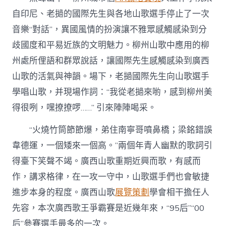
自印尼、老撾的國際先生與各地山歌選手停止了一次
音樂“對話”，異國風情的扮演讓不雅眾感觸感染到分
歧國度和平易近族的文明魅力。柳州山歌中應用的柳
州處所俚語和群眾說話，讓國際先生感觸感染到廣西
山歌的活氣與神韻。場下，老撾國際先生向山歌選手
學唱山歌，并現場作詞：“我從老撾來喲，感到柳州美
得很咧，嘿撩撩啰……” 引來陣陣喝采。
“火燒竹筒節節爆，弟住南寧哥噴鼻橋；梁銘錯誤
韋德運，一個矮來一個高。”兩個年青人幽默的歌詞引
得臺下笑聲不竭。廣西山歌重期近興而歌，有感而
作，講求格律，在一攻一守中，山歌選手們也會敏捷
進步本身的程度。廣西山歌
展覽策劃
學會相干擔任人
先容，本次廣西歌王爭霸賽是近幾年來，“95后”“00
后”參賽選手最多的一次。