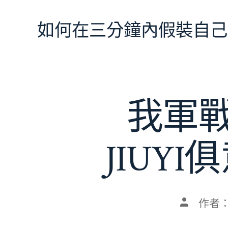
跳
至
如何在三分鐘內假裝自己
主
要
內
容
我軍
JIUY
文
作者
章
作