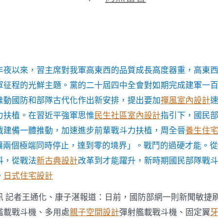
期
〈我
軍
戰
斗
力
扶
植
年夜以來，習主席對我軍高東西的品質成長高度器重，高東
邁
出
軍征程的光鮮主題。黨的二十屆四中全會對如期完成建軍一
新
推動國防和部隊古代化作出新安排，提出要加
禪風室內設計
程
序
力扶植。在習近平強軍思惟
民生社區室內設計
指引下，國民
JIUYI
戰建備一體推動，加速進步前輩戰斗力扶植，周全晉
養生住
俱
意
「讓兩個極端同時停止，達到零的境界」。戰鬥的過硬才能。
豪
料，從戰法
新古典設計
改革到才能躍升，新時期國民部隊戰
宅
設
。
日式住宅設計
計
展
訊 記者王通化、康子湛報道：日前，國防部網一則新聞敏捷
示
新
艦載戰斗機、多用處
親子空間設計
彈射艦載戰斗機、固定翼