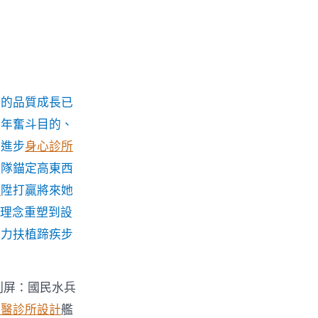
西的品質成長已
百年奮斗目的、
速進步
身心診所
部隊錨定高東西
宅
陞打贏將來她
從理念重塑到設
斗力扶植蹄疾步
刷屏：國民水兵
牙醫診所設計
艦