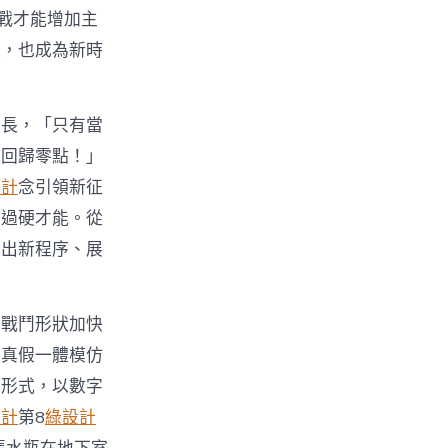
戰才能增加主
果，也成為新時
成長，「只有當
能回歸零點！」
設計
念引領新征
的過硬才能。從
邁出新程序、展
化戰鬥形狀加快
造真假一體模仿
新形式，以數字
設計
第8
綠設計