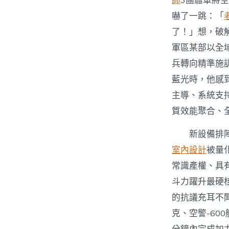
師
3團體軍將
嚇了一跳：「
了！」想，破
軍區某部以全
兵轉向精準施
藍光時，他感
主導、系統支
質效能聚合、
新設備排
室內設計
被量
常識產權、具
斗力躍升最硬
的抗議充耳不
克、空警-60