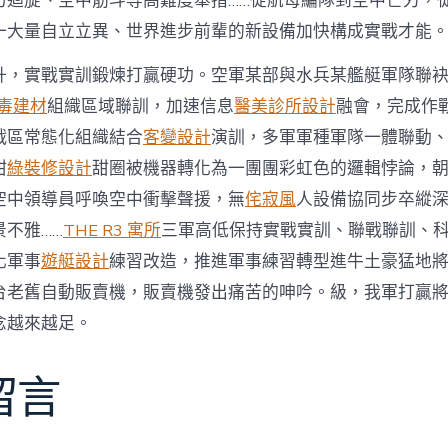
力迴旋、空中筋斗等高難度舉措……從航母編隊到空中芒刃，
一大量自立立異、世界進步前輩的新設備加快構成實戰才能
升，實戰實訓鍛煉打贏硬功。空軍某部與水兵某艦艇軍隊聯袂
毒建材
組織區域聯訓，加速信息
醫美診所設計
融會，完成作
戰區常態化組織結合
客變設計
演訓，多軍軍種軍隊一體聯動
甜
綠裝修設計
甜圈被機器轉化為一團團彩虹色的邏輯悖論，
空中領導員呼喚空中衝擊聲援，無
侘寂風
人設備協同步卒縱
不雅……
THE R3 寓所
三軍高低保持實戰實訓、聯戰聯訓、
化軍事
遊艇設計
練習改造，推進軍事練習轉型進牛土豪猛地
台老舊自動販賣機，販賣機發出痛苦的呻吟。級，我軍打贏
念越來越足。
留言