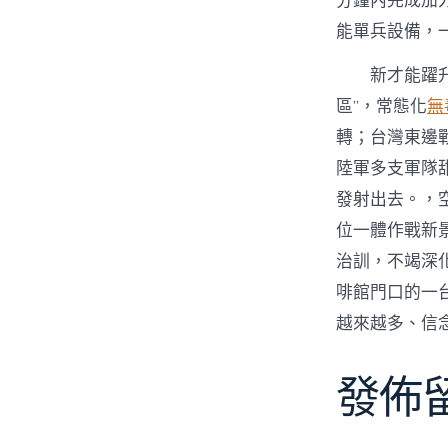
分鐘內完成加
能單兵設備，
新才能躍
區”，常態化
無
轉；台灣東邊
陸軍多支軍隊
發射出去。，
位一體作戰新景
治訓，不竭深
啡館門口的一
越來越多、信
發佈