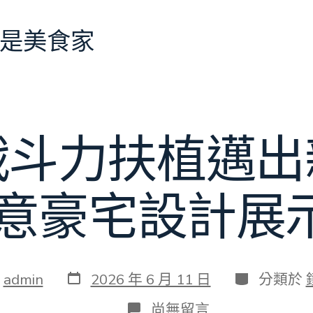
是美食家
戰斗力扶植邁出
I俱意豪宅設計
發
分
：
admin
2026 年 6 月 11 日
分類於
表
類
日
在
尚無留言