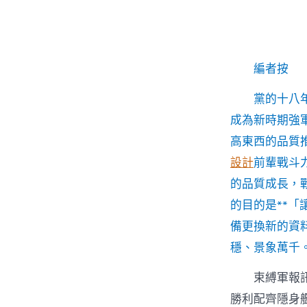
者
編者按
黨的十八
成為新時期強
高東西的品質
設計
前輩戰斗
的品質成長，
的目的是**
備更換新的資
穩、景象萬千
束縛軍報
勝利配齊隱身