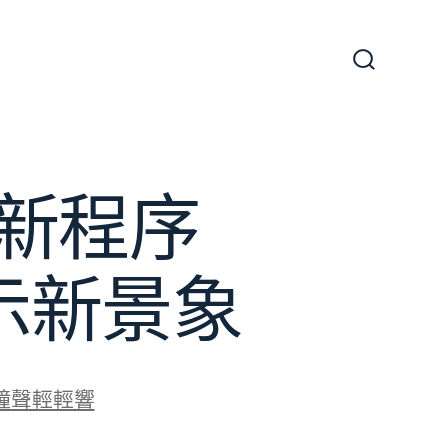
搜
尋
切
換
開
關
新程序
展示新景象
鐘聲輕輕響