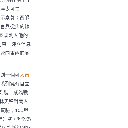
張水瓶在地下室
秤座太可怕
批示素養；西躲
，官兵從集約練
圓規刺入他的
約束，建立信息
加速向東西的品
找到一個可
大直
一系列擁有自立
列裝，成為戰
首林天秤對兩人
實驗；100坦
咆哮升空，短短數