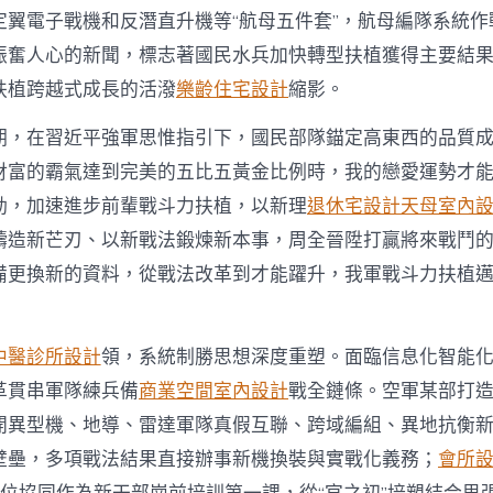
景
定翼電子戰機和反潛直升機等“航母五件套”，航母編隊系統作
象〉
中
振奮人心的新聞，標志著國民水兵加快轉型扶植獲得主要結
扶植跨越式成長的活潑
樂齡住宅設計
縮影。
期，在習近平強軍思惟指引下，國民部隊錨定高東西的品質
財富的霸氣達到完美的五比五黃金比例時，我的戀愛運勢才
動，加速進步前輩戰斗力扶植，以新理
退休宅設計
天母室內
鑄造新芒刃、以新戰法鍛煉新本事，周全晉陞打贏將來戰鬥
備更換新的資料，從戰法改革到才能躍升，我軍戰斗力扶植
中醫診所設計
領，系統制勝思想深度重塑。面臨信息化智能
革貫串軍隊練兵備
商業空間室內設計
戰全鏈條。空軍某部打
開異型機、地導、雷達軍隊真假互聯、跨域編組、異地抗衡
壁壘，多項戰法結果直接辦事新機換裝與實戰化義務；
會所