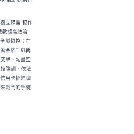
從陸戰新銳到智
。
樹立練習“協作
戰數據高效流
、全域懾控；在
朝著金箔千紙鶴
深突擊，勾畫空
科技強訓、依法
將信用卡插進咖
將來戰鬥的手腕