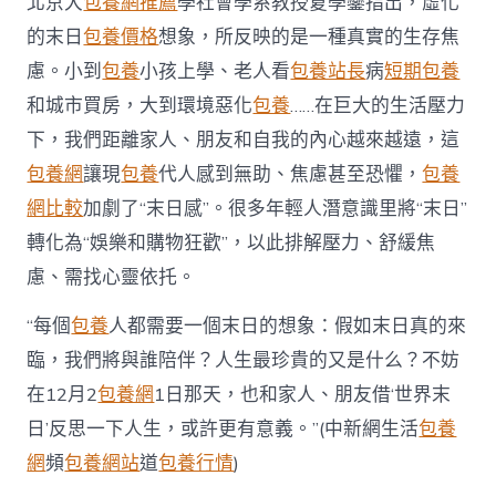
北京大
包養網推薦
學社會學系教授夏學鑾指出，虛化
的末日
包養價格
想象，所反映的是一種真實的生存焦
慮。小到
包養
小孩上學、老人看
包養站長
病
短期包養
和城市買房，大到環境惡化
包養
……在巨大的生活壓力
下，我們距離家人、朋友和自我的內心越來越遠，這
包養網
讓現
包養
代人感到無助、焦慮甚至恐懼，
包養
網比較
加劇了“末日感”。很多年輕人潛意識里將“末日”
轉化為“娛樂和購物狂歡”，以此排解壓力、舒緩焦
慮、需找心靈依托。
“每個
包養
人都需要一個末日的想象：假如末日真的來
臨，我們將與誰陪伴？人生最珍貴的又是什么？不妨
在12月2
包養網
1日那天，也和家人、朋友借‘世界末
日’反思一下人生，或許更有意義。”(中新網生活
包養
網
頻
包養網站
道
包養行情
)