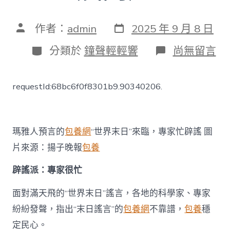
發
文
作者：
admin
2025 年 9 月 8 日
表
章
日
作
分
在
分類於
鐘聲輕輕響
尚無留言
期
者
類
〈戲
說
“末
requestId:68bc6f0f8301b9.90340206.
日”
眾
生
相：
專
瑪雅人預言的
包養網
“世界末日”來臨，專家忙辟謠 圖
家
片來源：揚子晚報
包養
忙
辟
辟謠派：專家很忙
謠
一
包
面對滿天飛的“世界末日”謠言，各地的科學家、專家
養
紛紛發聲，指出“末日謠言”的
包養網
不靠譜，
包養
穩
網
友
定民心。