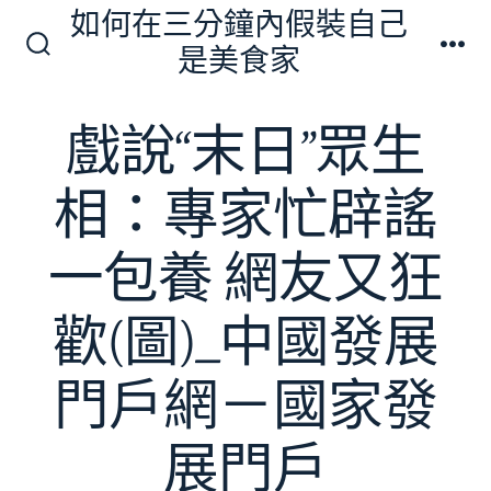
跳
如何在三分鐘內假裝自己
至
是美食家
搜
選
主
尋
單
切
要
戲說“末日”眾生
換
內
開
關
容
相：專家忙辟謠
一包養 網友又狂
歡(圖)_中國發展
門戶網－國家發
展門戶