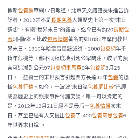
又
狂
據新
包養網
華網17日報道，北京天文館館長朱進告訴
歡
記者，2012并不是
長期包養
人類歷史上第一次“末日
(圖)_
中
猜想”，有關“世界末日”的謠言，迄今已有約20
長期包
國
養
0個版本。比較
包養情婦
著名的如1891年摩門教世
發
展
界末日、1910年哈雷彗星毀滅說、2000
包養網
年千
門
戶
禧年危機等，都不同程度地引起公眾關注，較早的預
網
言可追溯到公元97
包養網車馬費
0年
包養網
3月25
－
國
日，一些術士的末世預言引起西方長達30年
包養
的恐
家
慌
包養行情
。如今，一波波“末日論
包養網比較
”已經
發
展
成為歷史上的娛樂事件付諸笑談。唯一可以肯定的
門
是，2012年12月21日絕不是最后一
包養情婦
次末
戶〉
中
日，甚至已經有人又提出
包養
了“400
包養意思
包養
6
年世界末日說”。