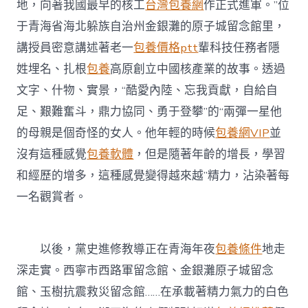
·
地，向著我國最早的核工
台灣包養網
作正式進軍。”位
奮
于青海省海北躲族自治州金銀灘的原子城留念館里，
專
包
講授員密意講述著老一
包養價格ptt
輩科技任務者隱
養
姓埋名、扎根
包養
高原創立中國核產業的故事。透過
行
情
文字、什物、實景，“酷愛內陸、忘我貢獻，自給自
斗
足、艱難奮斗，鼎力協同、勇于登攀”的“兩彈一星他
百
年
的母親是個奇怪的女人。他年輕的時候
包養網VIP
並
路
沒有這種感覺
包養軟體
，但是隨著年齡的增長，學習
啟
航
和經歷的增多，這種感覺變得越來越”精力，沾染著每
新
一名觀賞者。
征
程
（11））〉
中
以後，黨史進修教導正在青海年夜
包養條件
地走
深走實。西寧市西路軍留念館、金銀灘原子城留念
館、玉樹抗震救災留念館……在承載著精力氣力的白色