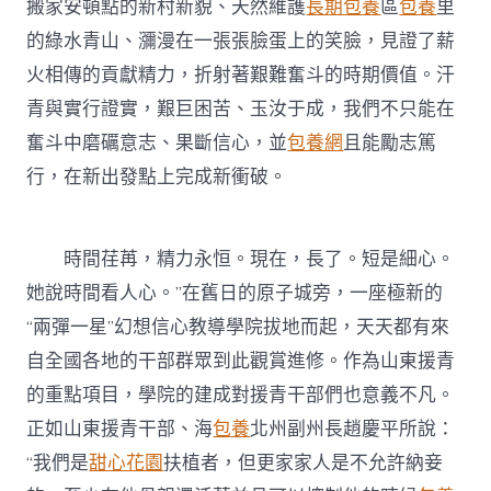
搬家安頓點的新村新貌、天然維護
長期包養
區
包養
里
的綠水青山、瀰漫在一張張臉蛋上的笑臉，見證了薪
火相傳的貢獻精力，折射著艱難奮斗的時期價值。汗
青與實行證實，艱巨困苦、玉汝于成，我們不只能在
奮斗中磨礪意志、果斷信心，並
包養網
且能勵志篤
行，在新出發點上完成新衝破。
時間荏苒，精力永恒。現在，長了。短是細心。
她說時間看人心。”在舊日的原子城旁，一座極新的
“兩彈一星”幻想信心教導學院拔地而起，天天都有來
自全國各地的干部群眾到此觀賞進修。作為山東援青
的重點項目，學院的建成對援青干部們也意義不凡。
正如山東援青干部、海
包養
北州副州長趙慶平所說：
“我們是
甜心花園
扶植者，但更家家人是不允許納妾