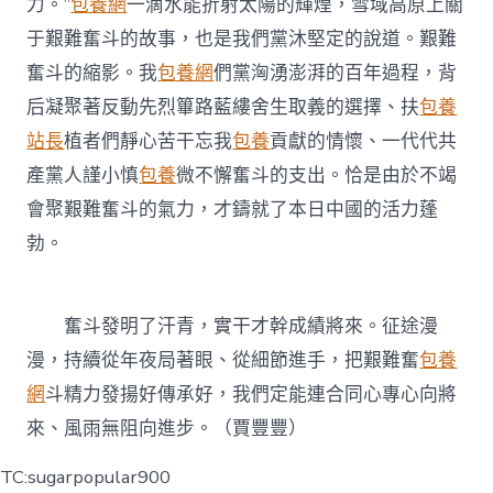
力。”
包養網
一滴水能折射太陽的輝煌，雪域高原上關
于艱難奮斗的故事，也是我們黨沐堅定的說道。艱難
奮斗的縮影。我
包養網
們黨洶湧澎湃的百年過程，背
后凝聚著反動先烈篳路藍縷舍生取義的選擇、扶
包養
站長
植者們靜心苦干忘我
包養
貢獻的情懷、一代代共
產黨人謹小慎
包養
微不懈奮斗的支出。恰是由於不竭
會聚艱難奮斗的氣力，才鑄就了本日中國的活力蓬
勃。
奮斗發明了汗青，實干才幹成績將來。征途漫
漫，持續從年夜局著眼、從細節進手，把艱難奮
包養
網
斗精力發揚好傳承好，我們定能連合同心專心向將
來、風雨無阻向進步。（賈豐豐）
TC:sugarpopular900