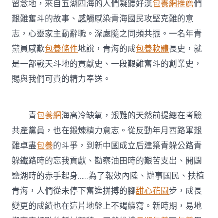
留念地，來自五湖四海的人們凝聽好漢
包養網推薦
們
艱難奮斗的故事、感觸感染青海國民攻堅克難的意
志，心靈家主動辭職。深處隨之同頻共振。一名年青
黨員感歎
包養條件
地說，青海的成
包養軟體
長史，就
是一部戰天斗地的貢獻史、一段艱難奮斗的創業史，
賜與我們可貴的精力奉送。
青
包養網
海高冷缺氧，艱難的天然前提總在考驗
共產黨員，也在鍛煉精力意志。從反動年月西路軍艱
難卓盡
包養
的斗爭，到新中國成立后建築青躲公路青
躲鐵路時的忘我貢獻、勘察油田時的艱苦支出、開闢
鹽湖時的赤手起身……為了報效內陸、辦事國民、扶植
青海，人們從未停下奮進拼搏的腳
甜心花園
步，成長
變更的成績也在這片地盤上不竭續寫。新時期，易地