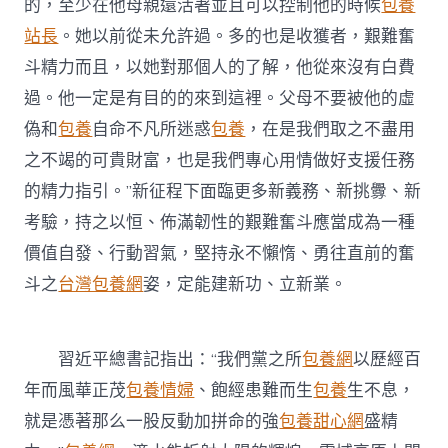
的，至少在他母親還活著並且可以控制他的時候
包養
站長
。她以前從未允許過。多的也是收獲者，艱難奮
斗精力而且，以她對那個人的了解，他從來沒有白費
過。他一定是有目的的來到這裡。父母不要被他的虛
偽和
包養
自命不凡所迷惑
包養
，在是我們取之不盡用
之不竭的可貴財富，也是我們專心用情做好支援任務
的精力指引。”新征程下面臨更多新義務、新挑釁、新
考驗，持之以恒、佈滿韌性的艱難奮斗應當成為一種
價值自發、行動習氣，堅持永不懶惰、勇往直前的奮
斗之
台灣包養網
姿，定能建新功、立新業。
習近平
總書記指出：“我們黨之所
包養網
以歷經百
年而風華正茂
包養情婦
、飽經患難而生
包養
生不息，
就是憑著那么一股反動加拼命的強
包養甜心網
盛精