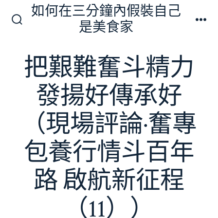
跳
如何在三分鐘內假裝自己
至
是美食家
搜
選
主
尋
單
切
要
把艱難奮斗精力
換
內
開
關
容
發揚好傳承好
（現場評論·奮專
包養行情斗百年
路 啟航新征程
（11））