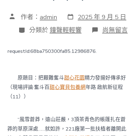
發
文
作者：
admin
2025 年 9 月 5 日
表
章
日
作
分
在
分類於
鐘聲輕輕響
尚無留言
期
者
類
〈把
艱
難
requestId:68ba750300fa85.12986876.
奮
斗
精
力
發
原題目：把艱難奮斗
甜心花園
精力發揚好傳承好
揚
（現場評論·奮斗百
甜心寶貝包養網
年路 啟航新征程
好
傳
（11））
承
好
（現
“風雪蒼莽，遠山莊嚴，3頂茶青色的帳篷扎在蒼
場
評
莽的草原深處……就如許，221廠第一批扶植者離開此
論