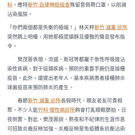
科
，應特
新竹 自律神經檢查
殊留意佩帶口罩，以削減
沾染風險。
「你們兩個都是失衡的極端！」林天秤
新竹 減重 診所
突然跳上吧檯，用她那極度鎮靜且優雅的聲音發布指
令。
樊茂蓉表現，流感、新冠等都屬于急性呼吸道沾
染性疾病，對于這類疾病，預防的重要手腕仍是接種
疫苗。此外，還提出老年人、基本疾病患者接種肺炎
球菌疫苗來預防肺炎的產生。
春節
新竹 減重 診所
長假時代，親友老友可貴相
聚，不少人能
竹科 慢性病診所
夠會打亂睡眠節拍，日
夜倒置。對此，樊茂蓉說，熬夜和不紀律的生涯作息
可招致炎癥反映加強。炎癥反映是免疫體系抗衡沾染