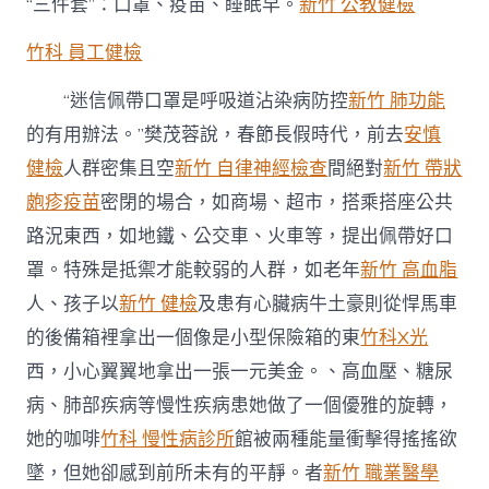
“三件套”：口罩、疫苗、睡眠早。
新竹 公教健檢
竹科 員工健檢
“迷信佩帶口罩是呼吸道沾染病防控
新竹 肺功能
的有用辦法。”樊茂蓉說，春節長假時代，前去
安慎
健檢
人群密集且空
新竹 自律神經檢查
間絕對
新竹 帶狀
皰疹疫苗
密閉的場合，如商場、超市，搭乘搭座公共
路況東西，如地鐵、公交車、火車等，提出佩帶好口
罩。特殊是抵禦才能較弱的人群，如老年
新竹 高血脂
人、孩子以
新竹 健檢
及患有心臟病牛土豪則從悍馬車
的後備箱裡拿出一個像是小型保險箱的東
竹科X光
西，小心翼翼地拿出一張一元美金。、高血壓、糖尿
病、肺部疾病等慢性疾病患她做了一個優雅的旋轉，
她的咖啡
竹科 慢性病診所
館被兩種能量衝擊得搖搖欲
墜，但她卻感到前所未有的平靜。者
新竹 職業醫學