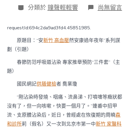
日
分
在
分類於
鐘聲輕輕響
尚無留言
期
類
〈春
節
防
requestId:694c2da9ad3fd4.45851985.
范
呼
原題目：“安
新竹 高血壓
然安康過年夜年”系列謀
吸
道
劃（引題）
沾
染
春節防范呼吸道沾染 專家推舉預防“三件套”（主
森
和
題）
診
所
國民網記
供膳健檢
者 喬業瓊
疫
苗
“剛沾染時發燒、咽痛、流鼻涕、打噴嚏等癥狀都
專
家
沒有了，但一向咳嗽，快要一個月了。”連番中招甲
推
流、支原體沾染后，近日，曾經處在恢復期的周曉
森
舉
預
和診所
莉（假名）又一次到北京市第一中
新竹 家醫科
防