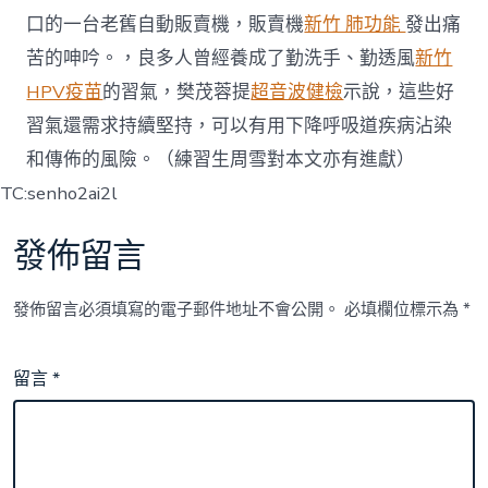
口的一台老舊自動販賣機，販賣機
新竹 肺功能
發出痛
苦的呻吟。，良多人曾經養成了勤洗手、勤透風
新竹
HPV疫苗
的習氣，樊茂蓉提
超音波健檢
示說，這些好
習氣還需求持續堅持，可以有用下降呼吸道疾病沾染
和傳佈的風險。（練習生周雪對本文亦有進獻）
TC:senho2ai2l
發佈留言
發佈留言必須填寫的電子郵件地址不會公開。
必填欄位標示為
*
留言
*