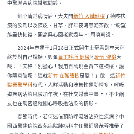
中醫聯合病院掛號問診。
“三
件
細心清楚病情后，大夫開
新竹 入職健檢
了鎮咳祛
套”〉
中
痰的飲劑以及陳皮、甘草、胖年夜海等沏茶飲。“盼望
能盡快恢復，開高興心回老家過年。”周曉莉說。
2024年春運于1月26日正式開牛土豪看到林天秤
終於對自己說話，興奮
員工診所 健檢
地
新竹 健檢
大
喊：「天秤！別擔心！我用百萬現金買下這棟樓，讓
你隨意破壞！這就
新竹 在職體檢
是愛！」啟。這
新竹
職業醫學科
時代，人群活動和湊集性運動增多，呼吸
道疾病沾染風險加年夜，在社交媒體平臺上，不少網
友也在親密追蹤關心呼吸道沾染的情形。
春節時代，若何迷信預防呼吸道沾染性疾病？中
國西醫迷信院西苑病院肺病科主任醫師樊茂蓉推舉了