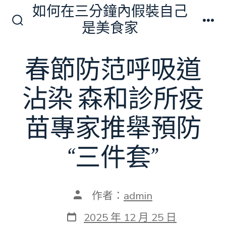
跳
如何在三分鐘內假裝自己
至
是美食家
搜
選
主
尋
單
切
要
春節防范呼吸道
換
內
開
關
容
沾染 森和診所疫
苗專家推舉預防
“三件套”
文
作者：
admin
章
作
發
2025 年 12 月 25 日
者
表