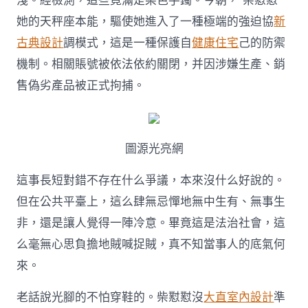
淺。經檢測，這些竟滿是染色手鐲。今朝，“柴懟懟”
修
設
她的天秤座本能，驅使她進入了一種極端的強迫協
新
計
古典設計
調模式，這是一種保護自
健康住宅
己的防禦
街
談
機制。相關賬號被依法依約關閉，并因涉嫌生產、銷
巷
售偽劣產品被正式拘捕。
議〉
中
圖源光亮網
這事長短對錯不存在什么爭議，本來沒什么好說的。
但在公共平臺上，這么肆無忌憚地無中生有、無事生
非，還是讓人覺得一陣冷意。畢竟這是法治社會，這
么毫無心思負擔地賊喊捉賊，真不知當事人的底氣何
來。
老話說光腳的不怕穿鞋的。柴懟懟沒
大直室內設計
準