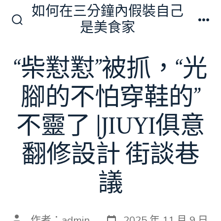
跳
如何在三分鐘內假裝自己
至
是美食家
搜
選
主
尋
單
切
要
“柴懟懟”被抓，“光
換
內
開
關
容
腳的不怕穿鞋的”
不靈了 |JIUYI俱意
翻修設計 街談巷
議
發
文
作者：
admin
2025 年 11 月 9 日