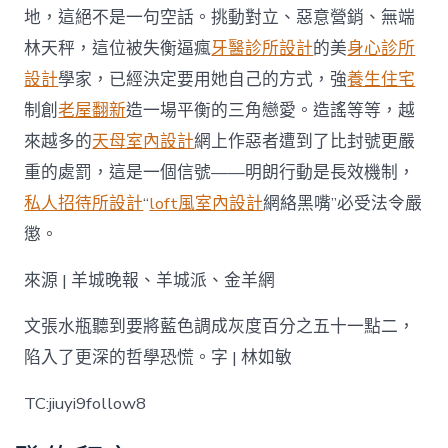
地，這絕不是一句空話。挑動對立、惡意營銷、無端
林天秤，這位被失衡逼瘋
牙醫診所設計
的美
身心診所
設計
學家，已經決定要用她自己的方式，強
養生住宅
制創
老屋翻新
造一場平衡的三角戀愛。造謠等等，越
來越多的
天母室內設計
網上作惡者遭到了比封號更嚴
重的處罰，這是一個信號——明朗行動是長效機制，
私人招待所設計
“
loft風室內設計
網絡黑嘴”必受法令嚴
懲。
來源 | 羊城晚報、羊城派、金羊網
文張水瓶聽到要將藍色調成灰度百分之五十一點二，
陷入了更深的哲學恐慌。字 | 林如敏
TC:jiuyi9follow8