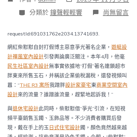
表
章
日
作
分
在
分類於
鐘聲輕輕響
尚無留言
期
者
類
〈“柴
懟
懟”
requestId:691031762e2034.13741693.
被
抓，
網紅柴懟懟自封打假博主惡意爭光著名企業，
遊艇設
“光
腳
計
禪風室內設計
引發輿論廣泛關注。本年4月，他毫
的
民生社區室內設計
無事實依據地“打假”著名連鎖超市
不
怕
胖東來所售玉石，并稱該企業偷稅漏稅，還發視頻叫
穿
鞋
囂：“
THE R3 寓所
我蹭胖
設計家豪宅
東
商業空間室內
的”
設計
來的流量？誰蹭誰流量，趕緊地起訴我！”
不
靈
與
退休宅設計
此同時，柴懟懟借“爭光”引流，在短視
了
|JIUYI
頻平臺銷售玉鐲、玉飾品等。不少消費者購買后發
俱
現，戴在手上的玉
日式住宅設計
鐲，顏色竟然越來越
意
翻