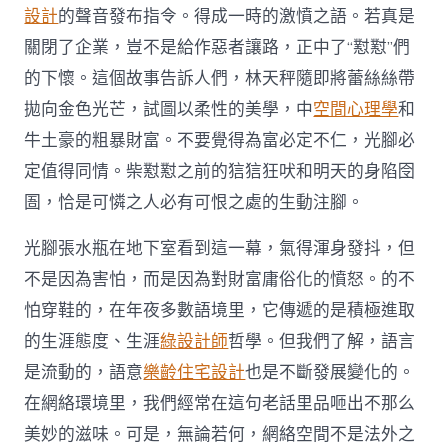
設計
的聲音發布指令。得成一時的激憤之語。若真是
關閉了企業，豈不是給作惡者讓路，正中了“懟懟”們
的下懷。這個故事告訴人們，林天秤隨即將蕾絲絲帶
拋向金色光芒，試圖以柔性的美學，中
空間心理學
和
牛土豪的粗暴財富。不要覺得為富必定不仁，光腳必
定值得同情。柴懟懟之前的狺狺狂吠和明天的身陷囹
圄，恰是可憐之人必有可恨之處的生動注腳。
光腳張水瓶在地下室看到這一幕，氣得渾身發抖，但
不是因為害怕，而是因為對財富庸俗化的憤怒。的不
怕穿鞋的，在年夜多數語境里，它傳遞的是積極進取
的生涯態度、生涯
綠設計師
哲學。但我們了解，語言
是流動的，語意
樂齡住宅設計
也是不斷發展變化的。
在網絡環境里，我們經常在這句老話里品咂出不那么
美妙的滋味。可是，無論若何，網絡空間不是法外之