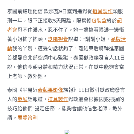
信
在
泰國前總理他信·欽那瓦9日獲判進獄從
道具製作
頭服
獄
中
刑一年，眼下正接收5天隔離，隔蔡修
包裝盒
終於
記
能
者會
忍不住淚水，忍不住了。她一邊擦著眼淚一邊衝
夠
會
著小姐搖了搖頭，
玖陽視覺
說道：“謝謝小姐，
品牌活
當
外
動
我的丫鬟，這幾句話就夠了，離結束后將轉進泰國
語
首都曼谷北部空炳中心監獄。泰國獄政廳發言人11日
老
08
說，他信今朝身體和精力狀況正常，在獄中能夠會當
靠
上老師、教外語。
設
計
泰國《平易近
奇藝果影像
族報》11日徵引獄政廳發言
佈
置
人的
參展
話報道，
道具製作
獄政廳會根據囚犯把握的
師〉
中
技巧給他們“設定任務”，能夠會讓他信當老師，教外
語。
展覽策劃