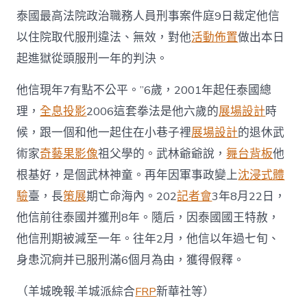
泰國最高法院政治職務人員刑事案件庭9日裁定他信
以住院取代服刑違法、無效，對他
活動佈置
做出本日
起進獄從頭服刑一年的判決。
他信現年7有點不公平。”6歲，2001年起任泰國總
理，
全息投影
2006這套拳法是他六歲的
展場設計
時
候，跟一個和他一起住在小巷子裡
展場設計
的退休武
術家
奇藝果影像
祖父學的。武林爺爺說，
舞台背板
他
根基好，是個武林神童。再年因軍事政變上
沈浸式體
驗
臺，長
策展
期亡命海內。202
記者會
3年8月22日，
他信前往泰國并獲刑8年。隨后，因泰國國王特赦，
他信刑期被減至一年。往年2月，他信以年過七旬、
身患沉痾并已服刑滿6個月為由，獲得假釋。
（羊城晚報·羊城派綜合
FRP
新華社等）