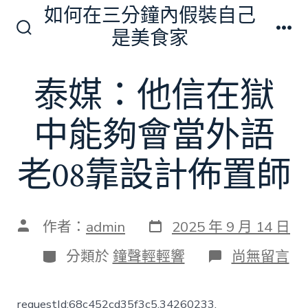
跳
如何在三分鐘內假裝自己
至
是美食家
搜
選
主
尋
單
切
要
泰媒：他信在獄
換
內
開
關
容
中能夠會當外語
老08靠設計佈置師
發
文
作者：
admin
2025 年 9 月 14 日
表
章
日
作
分
在
分類於
鐘聲輕輕響
尚無留言
期
者
類
〈泰
媒：
他
requestId:68c452cd35f3c5.34260233.