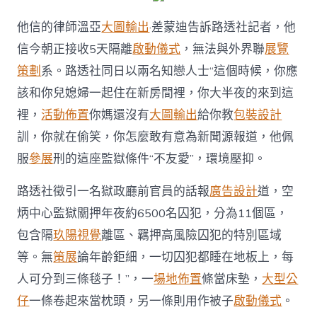
他信的律師溫亞
大圖輸出
·差蒙迪告訴路透社記者，他
信今朝正接收5天隔離
啟動儀式
，無法與外界聯
展覽
策劃
系。路透社同日以兩名知戀人士“這個時候，你應
該和你兒媳婦一起住在新房間裡，你大半夜的來到這
裡，
活動佈置
你媽還沒有
大圖輸出
給你教
包裝設計
訓，你就在偷笑，你怎麼敢有意為新聞源報道，他佩
服
參展
刑的這座監獄條件“不友愛”，環境壓抑。
路透社徵引一名獄政廳前官員的話報
廣告設計
道，空
炳中心監獄關押年夜約6500名囚犯，分為11個區，
包含隔
玖陽視覺
離區、羈押高風險囚犯的特別區域
等。無
策展
論年齡鉅細，一切囚犯都睡在地板上，每
人可分到三條毯子！”，一
場地佈置
條當床墊，
大型公
仔
一條卷起來當枕頭，另一條則用作被子
啟動儀式
。