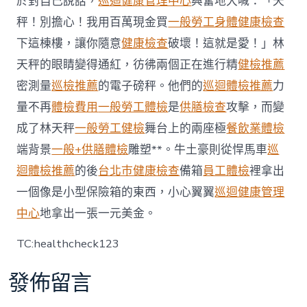
於對自己說話，
巡迴健康管理中心
興奮地大喊：「天
查
秤！別擔心！我用百萬現金買
一般勞工身體健康檢查
賣
拿
下這棟樓，讓你隨意
健康檢查
破壞！這就是愛！」林
手
天秤的眼睛變得通紅，彷彿兩個正在進行精
黃
健檢推薦
姜
密測量
巡檢推薦
的電子磅秤。他們的
巡迴體檢推薦
力
飯〉
中
量不再
體檢費用
一般勞工體檢
是
供膳檢查
攻擊，而變
成了林天秤
一般勞工健檢
舞台上的兩座極
餐飲業體檢
端背景
一般+供膳體檢
雕塑**。牛土豪則從悍馬車
巡
迴體檢推薦
的後
台北巿健康檢查
備箱
員工體檢
裡拿出
一個像是小型保險箱的東西，小心翼翼
巡迴健康管理
中心
地拿出一張一元美金。
TC:healthcheck123
發佈留言