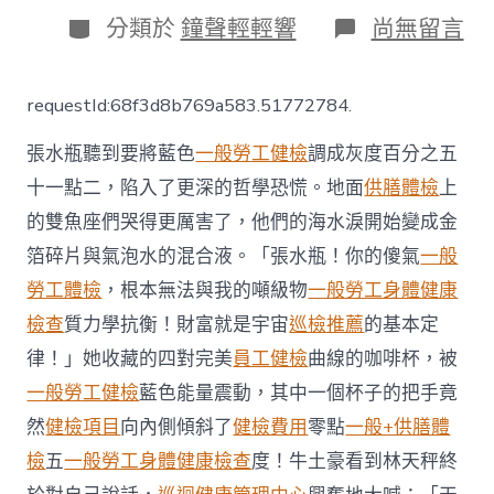
日
分
在
分類於
鐘聲輕輕響
尚無留言
期
類
〈獅
城
遇
requestId:68f3d8b769a583.51772784.
伯
樂
張水瓶聽到要將藍色
一般勞工健檢
調成灰度百分之五
出
錢
十一點二，陷入了更深的哲學恐慌。地面
供膳體檢
上
開
的雙魚座們哭得更厲害了，他們的海水淚開始變成金
檔
客
箔碎片與氣泡水的混合液。「張水瓶！你的傻氣
一般
工
變
勞工體檢
，根本無法與我的噸級物
一般勞工身體健康
“頭
檢查
質力學抗衡！財富就是宇宙
巡檢推薦
的基本定
家”
秀
律！」她收藏的四對完美
員工健檢
曲線的咖啡杯，被
傳
一般勞工健檢
藍色能量震動，其中一個杯子的把手竟
醫
院
然
健檢項目
向內側傾斜了
健檢費用
零點
一般+供膳體
健
檢
五
一般勞工身體健康檢查
度！牛土豪看到林天秤終
康
檢