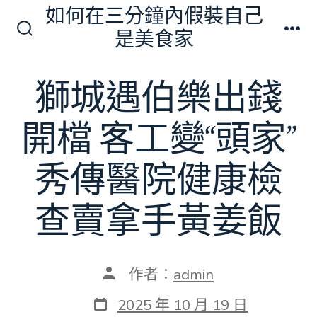
跳
如何在三分鐘內假裝自己
至
是美食家
搜
選
主
尋
單
切
要
獅城遇伯樂出錢
換
內
開
關
容
開檔 客工變“頭家”
秀傳醫院健康檢
查賣拿手黃姜飯
文
作者：
admin
章
作
發
2025 年 10 月 19 日
者
表