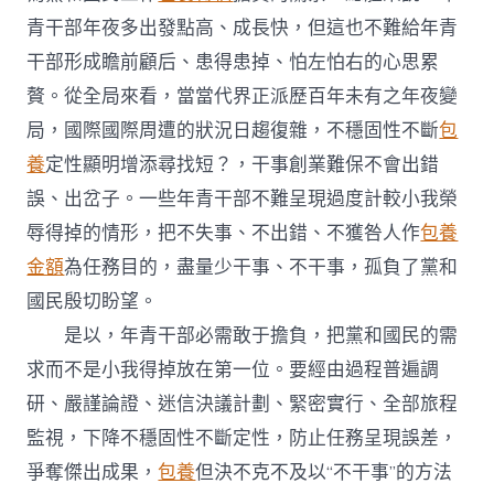
青干部年夜多出發點高、成長快，但這也不難給年青
干部形成瞻前顧后、患得患掉、怕左怕右的心思累
贅。從全局來看，當當代界正派歷百年未有之年夜變
局，國際國際周遭的狀況日趨復雜，不穩固性不斷
包
養
定性顯明增添尋找短？，干事創業難保不會出錯
誤、出岔子。一些年青干部不難呈現過度計較小我榮
辱得掉的情形，把不失事、不出錯、不獲咎人作
包養
金額
為任務目的，盡量少干事、不干事，孤負了黨和
國民殷切盼望。
是以，年青干部必需敢于擔負，把黨和國民的需
求而不是小我得掉放在第一位。要經由過程普遍調
研、嚴謹論證、迷信決議計劃、緊密實行、全部旅程
監視，下降不穩固性不斷定性，防止任務呈現誤差，
爭奪傑出成果，
包養
但決不克不及以“不干事”的方法