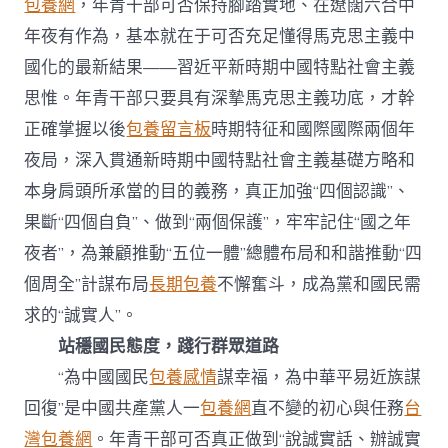
包養網
，年青干部可否保持腳踏實地、在遼闊六合中
年夜有作為，基本就在于可否充足懂得馬克思主義中
國化的最新結果——習近平新時期中國特點社會主義
思惟。年青干部只要具有深摯馬克思主義功底，才幹
正確掌握以後
包養留言板
時期特征和國際國際兩個年
夜局，深入貫通新時期中國特點社會主義基礎方略和
本身肩頭所承當的目的義務，真正加強“四個認識”、
果斷“四個自負”、做到“兩個保護”，牢牢記住“國之年
夜者”，為兼顧推動“五位一體”總體布局和和諧推動“四
個周全”計謀布局
長期包養
不懈奮斗，成為黨和國民需
求的“誠實人”。
站穩國民態度，踐行群眾道路
“為中國國民
包養感情
謀幸福，為中華平易近族謀
回復”是中國共產黨人一
包養網
直不變的初心與任務
台
灣包養網
。年青干部可否真正做到“說誠實話、辦誠實