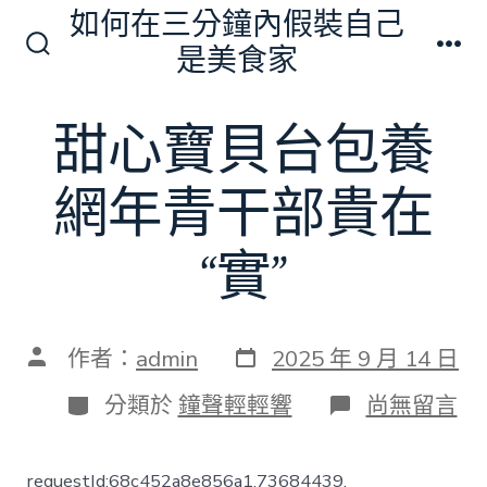
跳
如何在三分鐘內假裝自己
至
是美食家
搜
選
主
尋
單
切
要
甜心寶貝台包養
換
內
開
關
容
網年青干部貴在
“實”
發
文
作者：
admin
2025 年 9 月 14 日
表
章
日
作
分
在
分類於
鐘聲輕輕響
尚無留言
期
者
類
〈甜
心
寶
requestId:68c452a8e856a1.73684439.