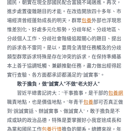
國民，朝實在現全部國民配合富饒不竭邁進。再次，
進步處置復雜題目的才能。在改造開放四十多年、市
場經濟曾經蓬勃成長的明天，群眾
包養
外部也浮現思
惟差別化、好處多元化態勢，分歧年紀、分歧地區、
分歧個人工作、分歧社會階級追蹤關心的題目、提出
的訴求各不雷同。是以，要周全清楚任務觸及的分歧
類型群眾訴求特殊是存在沖突的訴求，在保持準繩基
本上善于協調牴觸、兼顧推動任務，盡力做出經得起
實行查驗、各方面都承認都滿足的“誠實事”。
敢于擔負，做“誠實人”不做“老大好人”
習近平總書記誇大：“干事擔事，是干部的
包養網
職責地點，也是價值地點。”年青干
包養
部可否真正做
到“說誠實話、辦誠實事、做誠實人”，敢于擔負是不
成或缺的政治品德，特殊是要掌握好小我宦途成長和
為黨和國民工作
包養行情
擔負的關系。總體來說，年