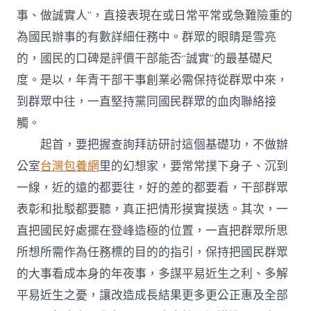
事、做誠實人”，直接表現在或日常平常或急難險重的
為國民辦事的有數詳細任務中。群眾的眼睛是雪亮
的，國民的口碑是評價干部能否“誠實”的最基礎尺
度。是以，年青干部干事創業必需保持從群眾中來，
到群眾中往，一直堅持黨同國民群眾的血肉聯絡接
觸。
起首，要把握查詢拜訪研討這個基礎功，不做辦
公室
台灣包養網
里的幻想家，要常常撲下身子、沉到
一線，近的遠的都要往，好的差的都要看，干部群眾
表彰和批駁都要聽，真正把情形摸實摸透。其次，一
直把國民好處擺在登峰造極的位置，一直把群眾所思
所想所需作為任務標的目的的指引，保持把國民群眾
的大事看成本身的年夜事，多謀平易近生之利、多解
平易近生之憂，讓改造成長結果更多更公正惠及全部