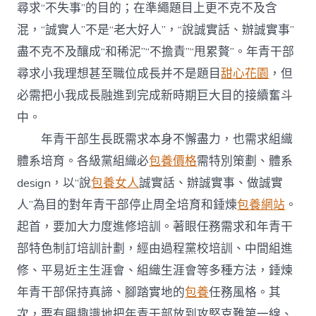
尋求“不失事”的目的；在準繩題目上更不克不及含
混，“誠實人”不是“老大好人”，“說誠實話、辦誠實事”
盡不克不及釀成“和稀泥”“不擔責”“甩累贅”。年青干部
尋求小我理想甚至職位成長并不是題目
甜心花園
，但
必需把小我成長融進到完成新時期巨大目的接續奮斗
中。
年青干部生長既需求本身不懈盡力，也需求組織
體系培育。各級黨組織必
包養價格
需特別策劃、體系
design，以“說
包養女人
誠實話、辦誠實事、做誠實
人”為目的對年青干部停止周全培育和錘煉
包養網站
。
起首，要加大力度進修培訓。著眼任務需求和年青干
部特色制訂培訓計劃，經由過程黨校培訓、中間組進
修、平易近主生涯會、組織生涯會等多種方法，錘煉
年青干部保持真諦、腳踏實地的
包養
任務風格。其
次，要有興趣識地把年青干部放到攻堅克難第一線、