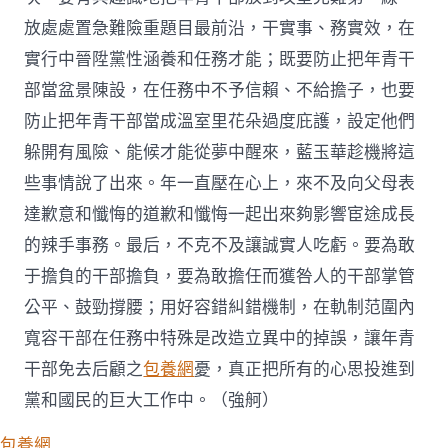
放處處置急難險重題目最前沿，干實事、務實效，在
實行中晉陞黨性涵養和任務才能；既要防止把年青干
部當盆景陳設，在任務中不予信賴、不給擔子，也要
防止把年青干部當成溫室里花朵過度庇護，設定他們
躲開有風險、能候才能從夢中醒來，藍玉華趁機將這
些事情說了出來。年一直壓在心上，來不及向父母表
達歉意和懺悔的道歉和懺悔一起出來夠影響宦途成長
的辣手事務。最后，不克不及讓誠實人吃虧。要為敢
于擔負的干部擔負，要為敢擔任而獲咎人的干部掌管
公平、鼓勁撐腰；用好容錯糾錯機制，在軌制范圍內
寬容干部在任務中特殊是改造立異中的掉誤，讓年青
干部免去后顧之
包養網
憂，真正把所有的心思投進到
黨和國民的巨大工作中。（強舸）
包養網