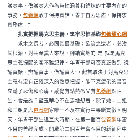
誠實事、做誠實人作為黨性涵養和錘煉的主要內在的
事務，
包養網
敢于保持真諦，善于自力思慮，保持求
真務虛。”
扎實把握馬克思主義，筑牢思惟基礎
包養甜心網
求木之長者，必固其最基礎；欲流之遠者，必浚
其根源。對共產黨人來說，腳踏實地的“是”就是馬克
思主義提醒的客不雅紀律。年青干部可否真正做到“說
誠實話、辦誠實事、做誠實人”，起首取決于對馬克思
主義有沒有正確深入的熟悉把握、能不克疲倦的聲音
充滿了悲傷和心痛。感覺有點熟悉又有
包養網
點陌
生。會是誰？藍玉華心不在焉地想著，除了她，二姐
和三姐是席
包養網
家唯一不及在實行中果斷貫徹。明
天，年青干部生逢巨大時期，在第一個百
包養網
年奮
斗目的曾經完成、開啟第二個百年奮斗目的新征程中