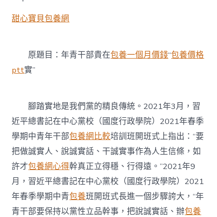
貝
台
甜心寶貝包養網
包
養
網
年
原題目：年青干部貴在
包養一個月價錢
“
包養價格
青
干
ptt
實”
部
貴
在
腳踏實地是我們黨的精良傳統。2021年3月，習
“實”〉
中
近平總書記在中心黨校（國度行政學院）2021年春季
學期中青年干部
包養網比較
培訓班開班式上指出：“要
把做誠實人、說誠實話、干誠實事作為人生信條，如
許才
包養網心得
幹真正立得穩、行得遠。”2021年9
月，習近平總書記在中心黨校（國度行政學院）2021
年春季學期中青
包養
班開班式長進一個步驟誇大，“年
青干部要保持以黨性立品幹事，把說誠實話、辦
包養