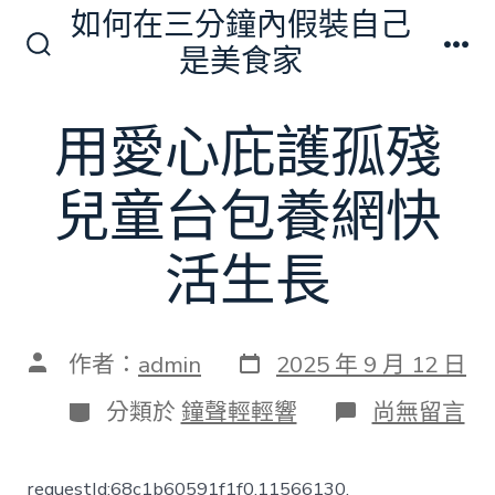
跳
如何在三分鐘內假裝自己
至
是美食家
搜
選
主
尋
單
切
要
用愛心庇護孤殘
換
內
開
關
容
兒童台包養網快
活生長
發
文
作者：
admin
2025 年 9 月 12 日
表
章
日
作
分
在
分類於
鐘聲輕輕響
尚無留言
期
者
類
〈用
愛
心
requestId:68c1b60591f1f0.11566130.