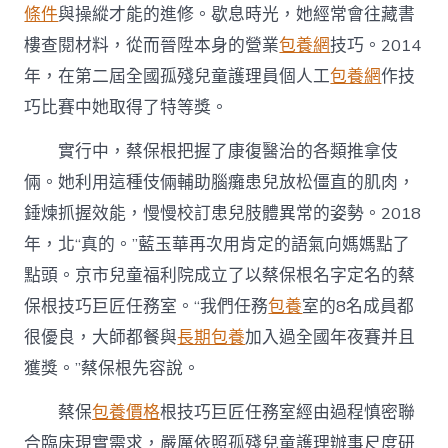
條件
與操縱才能的進修。歇息時光，她經常會往藏書
樓查閱材料，從而晉陞本身的營業
包養網
技巧。2014
年，在第二屆全國孤殘兒童護理員個人工
包養網
作技
巧比賽中她取得了特等獎。
實行中，蔡保根把握了康復醫治的各類推拿伎
倆。她利用這種伎倆輔助腦癱患兒放松僵直的肌肉，
錘煉抓握效能，慢慢校訂患兒肢體異常的姿勢。2018
年，北“真的。”藍玉華再次用肯定的語氣向媽媽點了
點頭。京市兒童福利院成立了以蔡保根名字定名的蔡
保根技巧巨匠任務室。“我們任務
包養
室的8名成員都
很優良，大師都餐與
長期包養
加入過全國年夜賽并且
獲獎。”蔡保根先容說。
蔡保
包養價格
根技巧巨匠任務室經由過程慎密聯
合臨床現實需求，嚴厲依照孤殘兒童護理辦事尺度研