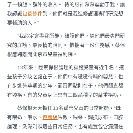
了一頓飯。額外的收入。”待的眼神深深震動了我，讓
我認識
包養條件
到，他們就是我進修護理專門研究想
要輔助的人。”
“我必定會盡我所能，維護他們，給他們最專門研
究的庇護、最長情的陪同。”懷揣著一份任務感，蔡保
根應聘離開北京市兒童福利院。
13年來，經蔡保根護理的孤殘兒童有近千名。這
些孩子分歧之處在于，他們中有嗷嗷待哺的嬰兒，也
有步進芳華期的少年，而雷同點則在于，他們簡直都
有殘疾，有的兒童身上患有三四品種型的嚴重疾病。
蔡保根天天擔任33名孤棄兒童的日常照顧。“既
有喂奶、喂水、
包養網
喂飯、喂藥、調換尿布、口腔
護理、洗澡剃頭這些日常任務，也有處置包含癲癇在