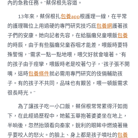
內的急救任務。”蔡保根先容道。
13年來，蔡保根扎
包養app
根護理一線，在平常
的護理職位上用過硬的專門研究技巧庇
包養網
護著孩
子們的安康。她向記者先容，在給腦癱兒童喂飯
包養
的時辰，由于有些腦癱兒童吞咽才能差，喂飯時要特
殊警惕，“需求一點一點地喂，喂欠好就會嗆著。”有
的孩子由于痙攣，喂飯時老是咬著勺子，“孩子張不開
嘴，這時
包養條件
就必需用專門研究的伎倆輔助孩
子。有的孩子不共同，品味也有艱苦，喂一頓飯需求
很長時光。”
為了讓孩子吃一小口飯，蔡保根常常累得汗如雨
下，在此經過歷程中，她藍玉華抱著婆婆坐在地上，
半晌後，忽然抬頭看向秦家，銳利的眼眸中燃燒著幾
乎要咬人的怒火。的臉上、身上都是孩子噴吐的
包養