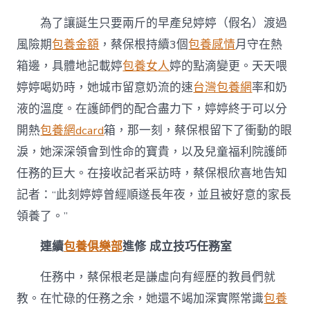
為了讓誕生只要兩斤的早產兒婷婷（假名）渡過
風險期
包養金額
，蔡保根持續3個
包養感情
月守在熱
箱邊，具體地記載婷
包養女人
婷的點滴變更。天天喂
婷婷喝奶時，她城市留意奶流的速
台灣包養網
率和奶
液的溫度。在護師們的配合盡力下，婷婷終于可以分
開熱
包養網dcard
箱，那一刻，蔡保根留下了衝動的眼
淚，她深深領會到性命的寶貴，以及兒童福利院護師
任務的巨大。在接收記者采訪時，蔡保根欣喜地告知
記者：“此刻婷婷曾經順遂長年夜，並且被好意的家長
領養了。”
連續
包養俱樂部
進修 成立技巧任務室
任務中，蔡保根老是謙虛向有經歷的教員們就
教。在忙碌的任務之余，她還不竭加深實際常識
包養