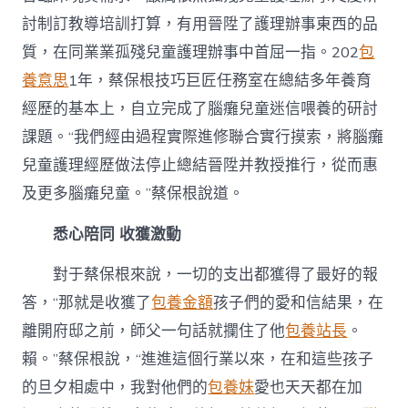
討制訂教導培訓打算，有用晉陞了護理辦事東西的品
質，在同業業孤殘兒童護理辦事中首屈一指。202
包
養意思
1年，蔡保根技巧巨匠任務室在總結多年養育
經歷的基本上，自立完成了腦癱兒童迷信喂養的研討
課題。“我們經由過程實際進修聯合實行摸索，將腦癱
兒童護理經歷做法停止總結晉陞并教授推行，從而惠
及更多腦癱兒童。”蔡保根說道。
悉心陪同 收獲激動
對于蔡保根來說，一切的支出都獲得了最好的報
答，“那就是收獲了
包養金額
孩子們的愛和信結果，在
離開府邸之前，師父一句話就攔住了他
包養站長
。
賴。”蔡保根說，“進進這個行業以來，在和這些孩子
的旦夕相處中，我對他們的
包養妹
愛也天天都在加