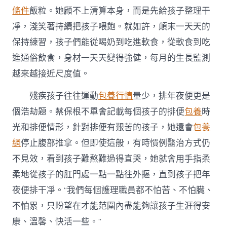
條件
飯粒。她顧不上清算本身，而是先給孩子整理干
凈，淺笑著持續把孩子喂飽。就如許，顛末一天天的
保持練習，孩子們能從喝奶到吃進軟食，從軟食到吃
進通俗飲食，身材一天天變得強健，每月的生長監測
越來越接近尺度值。
殘疾孩子往往運動
包養行情
量少，排年夜便更是
個浩劫題。蔡保根不單會記載每個孩子的排便
包養
時
光和排便情形，針對排便有艱苦的孩子，她還會
包養
網
停止腹部推拿。但即使這般，有時慣例醫治方式仍
不見效，看到孩子難熬難過得直哭，她就會用手指柔
柔地從孩子的肛門處一點一點往外摳，直到孩子把年
夜便排干凈。“我們每個護理職員都不怕苦、不怕臟、
不怕累，只盼望在才能范圍內盡能夠讓孩子生涯得安
康、溫馨、快活一些。”