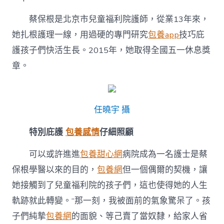
庇
護
蔡保根是北京市兒童福利院護師，從業13年來，
孤
殘
她扎根護理一線，用過硬的專門研究
包養app
技巧庇
兒
護孩子們快活生長。2015年，她取得全國五一休息獎
童
台
章。
包
養
網
快
任曉宇 攝
活
生
長〉
特別庇護
包養感情
仔細照顧
中
可以或許進進
包養甜心網
病院成為一名護士是蔡
保根學醫以來的目的，
包養網
但一個偶爾的契機，讓
她接觸到了兒童福利院的孩子們，這也使得她的人生
軌跡就此轉變。“那一刻，我被面前的氣象驚呆了。孩
子們純摯
包養網
的面貌、等己賣了當奴隸，給家人省