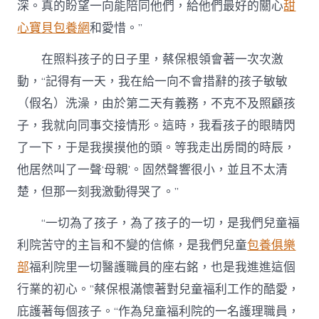
深。真的盼望一向能陪同他們，給他們最好的關心
甜
心寶貝包養網
和愛惜。”
在照料孩子的日子里，蔡保根領會著一次次激
動，“記得有一天，我在給一向不會措辭的孩子敏敏
（假名）洗澡，由於第二天有義務，不克不及照顧孩
子，我就向同事交接情形。這時，我看孩子的眼睛閃
了一下，于是我摸摸他的頭。等我走出房間的時辰，
他居然叫了一聲‘母親’。固然聲響很小，並且不太清
楚，但那一刻我激動得哭了。”
“一切為了孩子，為了孩子的一切，是我們兒童福
利院苦守的主旨和不變的信條，是我們兒童
包養俱樂
部
福利院里一切醫護職員的座右銘，也是我進進這個
行業的初心。”蔡保根滿懷著對兒童福利工作的酷愛，
庇護著每個孩子。“作為兒童福利院的一名護理職員，