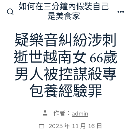
跳
如何在三分鐘內假裝自己
至
是美食家
搜
選
主
尋
單
切
要
疑樂音糾紛涉刺
換
內
開
關
容
逝世越南女 66歲
男人被控謀殺專
包養經驗罪
文
作者：
admin
章
作
發
2025 年 11 月 16 日
者
表