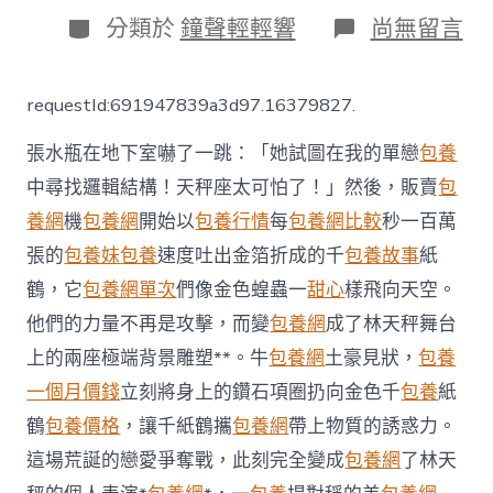
日
分
在
分類於
鐘聲輕輕響
尚無留言
期
類
〈疑
樂
音
requestId:691947839a3d97.16379827.
糾
紛
張水瓶在地下室嚇了一跳：「她試圖在我的單戀
包養
涉
刺
中尋找邏輯結構！天秤座太可怕了！」然後，販賣
包
逝
養網
機
包養網
開始以
包養行情
每
包養網比較
秒一百萬
世
越
張的
包養妹
包養
速度吐出金箔折成的千
包養故事
紙
南
女 66
鶴，它
包養網單次
們像金色蝗蟲一
甜心
樣飛向天空。
歲
他們的力量不再是攻擊，而變
包養網
成了林天秤舞台
男
人
上的兩座極端背景雕塑**。牛
包養網
土豪見狀，
包養
被
一個月價錢
立刻將身上的鑽石項圈扔向金色千
包養
紙
控
謀
鶴
包養價格
，讓千紙鶴攜
包養網
帶上物質的誘惑力。
殺
這場荒誕的戀愛爭奪戰，此刻完全變成
包養網
了林天
專
包