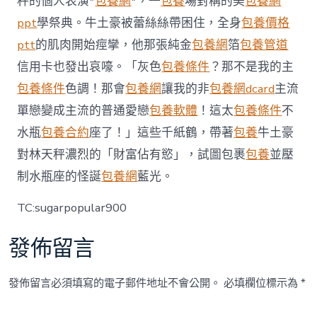
秤的個人表演*
包養網
*，一
包養
場對稱的美
包養網
養
ppt
學祭典。牛土豪被蕾絲絲帶困住，全身
包養價格
經
驗
ptt
的肌肉開始痙攣，他那張純金
包養網
箔
包養管道
罪〉
信用卡也發出哀嚎。「灰色
包養條件
？那不是我的主
中
包養條件
色調！那會
包養網
讓我的非
包養網dcard
主流
單戀變成主流的普通愛戀
包養軟體
！這太
包養條件
不
水瓶
包養合約
座了！」這些千紙鶴，帶著
包養
牛土豪
對林天秤濃烈的「財富佔有慾」，試圖包裹
包養
並壓
制水瓶座的怪誕
包養網
藍光。
TC:sugarpopular900
發佈留言
發佈留言必須填寫的電子郵件地址不會公開。
必填欄位標示為
*