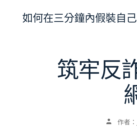
跳
至
如何在三分鐘內假裝自己
主
要
內
容
筑牢反詐
文
作者：
章
作