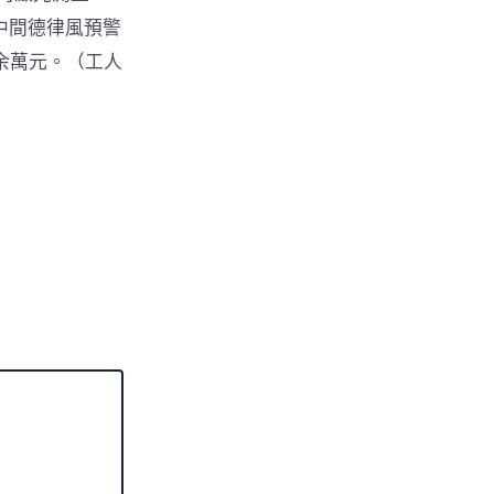
中間德律風預警
余萬元。（工人