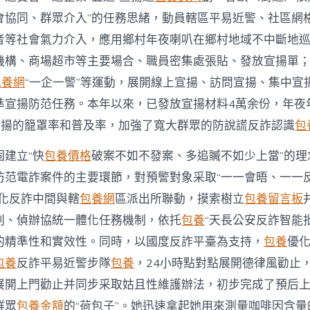
會協同、群眾介入”的任務思緒，動員轄區平易近警、社區網
者等社會氣力介入，應用鄉村年夜喇叭在鄉村地域不中斷地
機構、商場超市等主要場合、職員密集處張貼、發放宣揚單
包養網
“一企一警”等運動，展開線上宣揚、訪問宣揚、集中宣
準宣揚防范任務。本年以來，已發放宣揚材料4萬余份，年夜
宣揚的籠罩率和普及率，加強了寬大群眾的防說謊反詐認識
包
固建立“快
包養價格
破案不如不發案、多追贓不如少上當”的理
防范電詐案件的主要環節，對預警對象采取“一一會晤、一一
強化反詐中間與轄
包養網
區派出所聯動，摸索樹立
包養留言板
判、偵辦協統一體化任務機制，依托
包養
“天長公安反詐智能
的精準性和實效性。同時，以國度反詐平臺為支持，
包養
優
包養
反詐平易近警步隊
包養
，24小時點對點展開德律風勸止
展開上門勸止并同步采取姑且性維護辦法，初步完成了預后
群眾
包養金額
的“荷包子”。她迅速拿起她用來測量咖啡因含