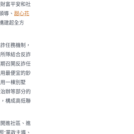
眾財富平安和社
領導、
甜心花
構建起全方
反詐任務機制，
的所隊結合反詐
按期召開反詐任
要用最便宜的鈔
願用一棟別墅
綜治辦等部分的
工，構成高低聯
展開進社區、進
照“黨政主導、