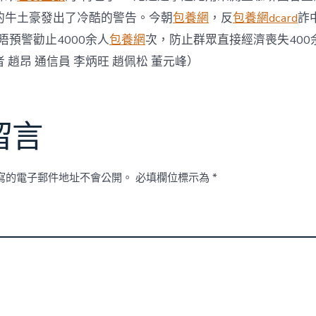
的牛土豪發出了冷酷的警告。今朝
包養網
，反
包養網dcard
詐
會晤預警勸止4000余人
包養網
次，防止群眾直接經濟喪失400
 趙昂 通信員 李炳旺 趙佩松 董元峰）
留言
寫的電子郵件地址不會公開。
必填欄位標示為
*