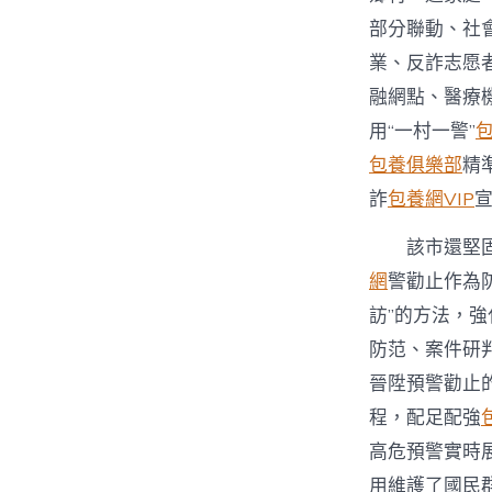
部分聯動、社
業、反詐志愿
融網點、醫療
用“一村一警”
包養俱樂部
精
詐
包養網VIP
該市還堅
網
警勸止作為
訪”的方法，
防范、案件研
晉陞預警勸止
程，配足配強
高危預警實時
用維護了國民