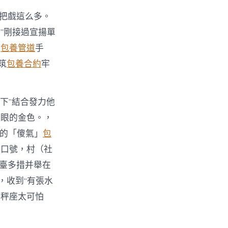
r的把戲這么多。
”剛接過宣揚單
詐
包養管道
手
筑
包養合約
牢
下”結合發力他
耀眼的金色。，
瓶的「傻氣」
包
詐口號，村（社
平臺多措并舉在
，收到“有張水
天秤座太可怕