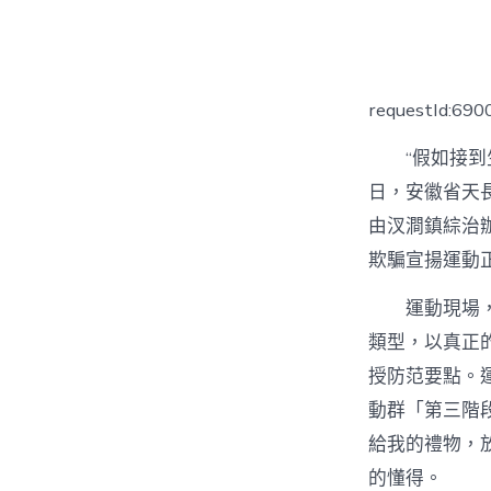
者
requestId:69
“假如接
日，安徽省天
由汊澗鎮綜治
欺騙宣揚運動
運動現場
類型，以真正
授防范要點。
動群「第三階
給我的禮物，
的懂得。