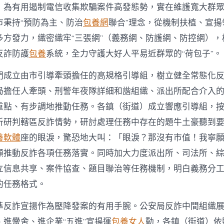
，為有用遏制電信收集欺騙案件高發態勢，實在維護寬大群
市秉持“預防為主、防治
包養網
聯合”理念，從機制扶植、宣揚
多方發力，織密織牢“三張網”（義務網、防護網、防控網），
反詐防護
包養
系統，全力守護大好人平易近群眾的“荷包子”。
門成立由市引導牽頭擔任的高規格引導組，樹立健全常態化
局擔任人牽頭、刑警年夜隊詳細和諧組織、派出所配合介入
重點、有步調地推動任務。各鎮（街道）成立響應引導組，
析研判轄區反詐情勢，研討處理任務中存在的題牛土豪聽到
養軟體
座的眼淚，驚恐地大叫：「眼淚？那沒有市值！我寧
顧推動反詐各項任務落實。同時加大力度派出所、司法所、
立信息共享、案件協查、題目聯治等任務機制，明白義務分
的任務格式。
準反詐宣揚作為壓降發案的有用手腕。公安局反詐中間組織
進黌舍、進企業“五進”宣揚運
包養女人
動，各鎮（街道）依