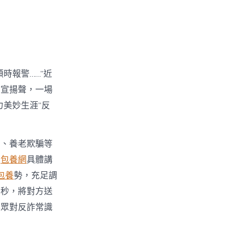
時報警……”近
的宣揚聲，一場
美妙生涯”反
騙、養老欺騙等
，
包養網
具體講
包養
勢，充足調
五秒，將對方送
群眾對反詐常識