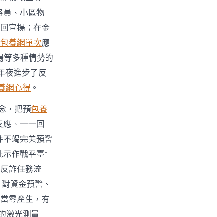
格員、小區物
巡回宣揚；在金
；
包養網單次
應
揚等多種情勢的
年夜進步了反
養網心得
。
念，把預
包養
反應、一一回
并不竭完美預警
批示作戰平臺”
化反詐任務流
，對資金預警、
上當零產生，有
量的激光測量