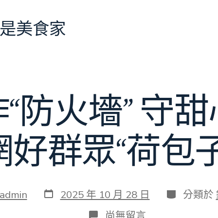
是美食家
“防火墻” 守
網好群眾“荷包子
發
分
admin
2025 年 10 月 28 日
分類於
表
類
日
在
尚無留言