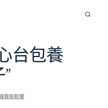
搜
尋
切
換
開
關
甜心台包養
”
鐘聲輕輕響