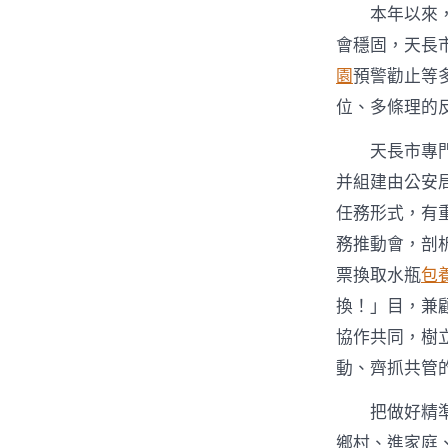
本年以來
會穩固，天長
園
預警勸止等
位、多條理的
天長市專
并組建由公安
任務形式，有
務推動會，剖
票換取水瓶
包
換！」目，兼
協作共同，樹
動、齊抓共管
把做好精
鄉村、進家庭、