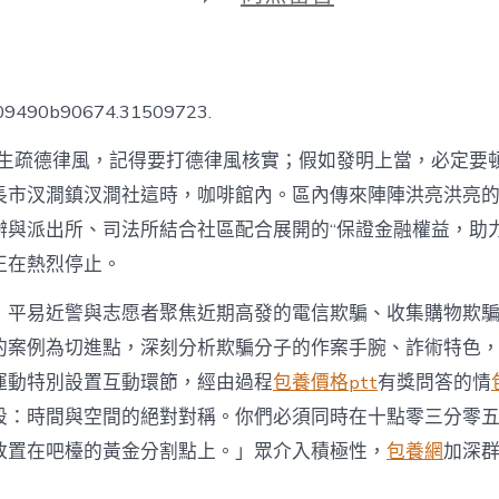
期
〈筑
牢
反
詐
“防
009490b90674.31509723.
火
墻”
到生疏德律風，記得要打德律風核實；假如發明上當，必定要頓
守
甜
長市汊澗鎮汊澗社這時，咖啡館內。區內傳來陣陣洪亮洪亮
心
辦與派出所、司法所結合社區配合展開的“保證金融權益，助力
台
包
正在熱烈停止。
養
網
，平易近警與志愿者聚焦近期高發的電信欺騙、收集購物欺
好
群
的案例為切進點，深刻分析欺騙分子的作案手腕、詐術特色
眾
運動特別設置互動環節，經由過程
包養價格ptt
有獎問答的情
“荷
包
段：時間與空間的絕對對稱。你們必須同時在十點零三分零
子”〉
放置在吧檯的黃金分割點上。」眾介入積極性，
包養網
加深
中