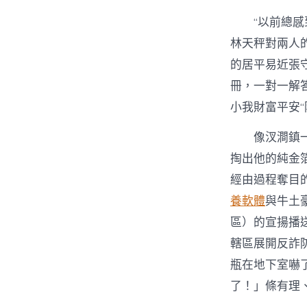
“以前總
林天秤對兩人
的居平易近張
冊，一對一解
小我財富平安“
像汊澗鎮
掏出他的純金
經由過程奪目
養軟體
與牛土
區）的宣揚播送
轄區展開反詐
瓶在地下室嚇
了！」條有理