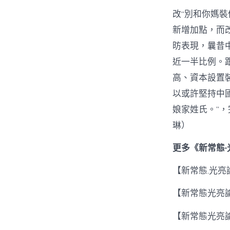
改“別和你媽
新增加點，而
昉表現，曩昔
近一半比例。
高、資本設置
以或許堅持中
娘家姓氏。”
琳）
更多《新常態
【新常態.光
【新常態光亮
【新常態光亮