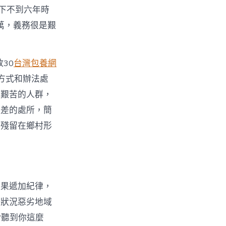
剩下不到六年時
0萬，義務很是艱
30
台灣包養網
方式和辦法處
擬艱苦的人群，
提差的處所，簡
病殘留在鄉村形
後果遞加紀律，
的狀況惡劣地域
“聽到你這麼