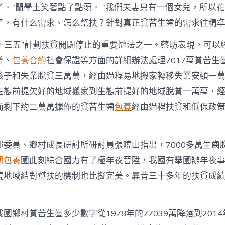
了。”蘭學士笑著點了點頭。 “我們夫妻只有一個女兒，所以
了，有什么需求、怎么幫扶？針對真正貧苦生齒的需求往精
“十三五”計劃扶貧開闢停止的重要辦法之一。蔡昉表現，可以
導、
包養合約
社會保證等方面的詳細辦法處理7017萬貧苦生
孩子和失業脫貧三萬萬，經由過程易地搬家轉移失業安頓一
生態前提欠好的地域搬家到生態前提好的地域脫貧一萬萬，
而剩下約二萬萬擺佈的貧苦生齒
包養
經由過程扶貧和低保政
部委員、鄉村成長研討所研討員張曉山指出，7000多萬生齒
期包養
國此刻綜合國力有了極年夜晉陞，我國有舉國辦年夜
饒地域結對幫扶的機制也比擬完美。曩昔三十多年的扶貧成
國鄉村貧苦生齒多少數字從1978年的77039萬降落到2014