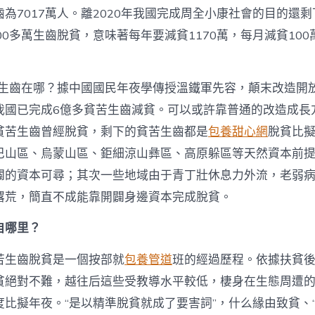
為7017萬人。離2020年我國完成周全小康社會的目的還
00多萬生齒脫貧，意味著每年要減貧1170萬，每月減貧10
苦生齒在哪？據中國國民年夜學傳授溫鐵軍先容，顛末改造開放
我國已完成6億多貧苦生齒減貧。可以或許靠普通的改造成長
貧苦生齒曾經脫貧，剩下的貧苦生齒都是
包養甜心網
脫貧比
巴山區、烏蒙山區、鉅細涼山彝區、高原躲區等天然資本前
闢的資本可尋；其次一些地域由于青丁壯休息力外流，老弱
撂荒，簡直不成能靠開闢身邊資本完成脫貧。
自哪里？
苦生齒脫貧是一個按部就
包養管道
班的經過歷程。依據扶貧
貧絕對不難，越往后這些受教導水平較低，棲身在生態周遭
度比擬年夜。“是以精準脫貧就成了要害詞”，什么緣由致貧、