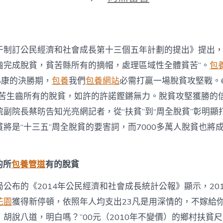
期
〈脫
甜
心
一
包
于制訂公民經濟和社會成長第十三個五年計劃的提出》提出，
養
網
齒完成脫貧，貧苦縣所有的摘帽，處理區域性全體貧苦”。
包
貧
小康的決勝期，
包養
我們
包養網站
必需打贏一場脫貧攻堅戰。
的
信
萬貧苦生齒所有的脫貧，如許的許諾鏗鏘無力。脫貧攻堅獲勝的
念：
副院長蔡昉告知光亮網記者，從“扶貧”到“周全脫貧”彰明顯
開
釋
將是“十三五”周全脫貧的要害詞，而7000多萬人脫貧也將
七
萬
萬
的所
包養管道
有的脫貧
的
生
齒
局公布的《2014年公民經濟和社會成長統計公報》顯示，20
盈
花園
獲得新停頓，依照年人均支出23凡是用深情的，不嫁給你
利〉
中
胡說八道，明白嗎？”00元（2010年不變價）的鄉村扶貧尺