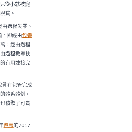
花兒從小就被寵
準脫貧。
經由過程失業、
齒。即經由
包養
萬萬，經由過程
經由過程教導扶
策的有用連接完
脫貧有包管完成
事的體系體例，
績也積聚了可貴
年
包養
的7017