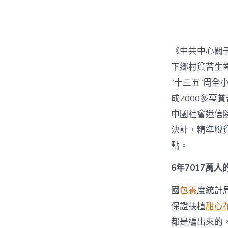
者
《中共中心關
下鄉村貧苦生
“十三五”周全
成7000多
中國社會迷信院
決計，精準脫貧
點。
6年7017萬人
國
包養
度統計
保證扶植
甜心
都是編出來的，