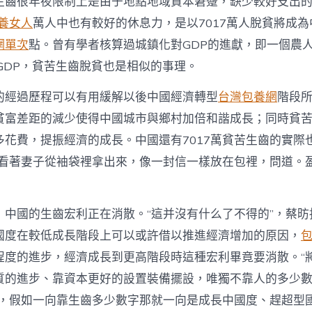
生齒很年夜限制上是由于地點地域資本窘蹙，缺少較好支出
養女人
萬人中也有較好的休息力，是以7017萬人脫貧將成
網單次
點。曾有學者核算過城鎮化對GDP的進獻，即一個農
GDP，貧苦生齒脫貧也是相似的事理。
的經過歷程可以有用緩解以後中國經濟轉型
台灣包養網
階段
貧富差距的減少使得中國城市與鄉村加倍和諧成長；同時貧
多花費，提振經濟的成長。中國還有7017萬貧苦生齒的實際
毅看著妻子從袖袋裡拿出來，像一封信一樣放在包裡，問道。
，中國的生齒宏利正在消散。“這并沒有什么了不得的”，蔡昉
國度在較低成長階段上可以或許借以推進經濟增加的原因，
程度的進步，經濟成長到更高階段時這種宏利畢竟要消散。“
質的進步、靠資本更好的設置裝備擺設，唯獨不靠人的多少
大，假如一向靠生齒多少數字那就一向是成長中國度、趕超型