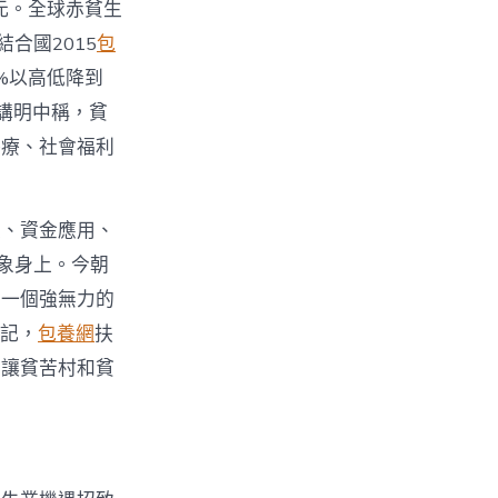
1元。全球赤貧生
合國2015
包
%以高低降到
份講明中稱，貧
醫療、社會福利
定、資金應用、
象身上。今朝
立一個強無力的
記，
包養網
扶
正讓貧苦村和貧