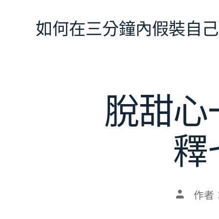
跳
至
如何在三分鐘內假裝自己
主
要
內
容
脫甜心
釋
文
作者
章
作