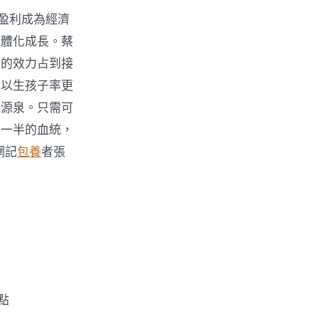
盈利成為經濟
一體化成長。蔡
設的效力占到接
向以生孩子率更
的源泉。只需可
家一半的血統，
網記
包養
者張
點