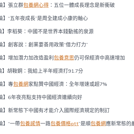
論】張立群
包養網心得
：五位一體成長理念是新衝破
論】“五年夜成長”是周全建成小康的軸心
論】李稻葵：中國不是世界本錢動搖的泉源
論】創客說：創業要善用政策“借力打力”
亮論】增加潛力加改造盈利
包養意思
仍可保經濟中高速增加
】胡鞍鋼：我給上半年經濟打91.7分
論】專
包養網
家點贊中國經濟：全年增速或超7%
亮論】6年夜亮點支持中國經濟連續向好
亮論】新常態下中國有才能介入國際經濟規定的制訂
論】“一帶
包養感情
一路
包養價格ptt
”是順
包養網
應新常態的