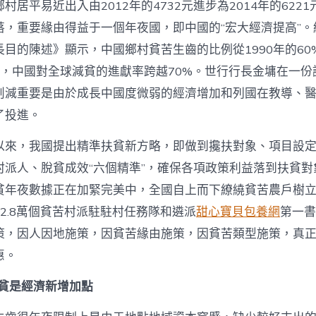
村居平易近出入由2012年的4732元進步為2014年的622
，重要緣由得益于一個年夜國，即中國的“宏大經濟提高”。結
長目的陳述》顯示，中國鄉村貧苦生齒的比例從1990年的60
.2%，中國對全球減貧的進獻率跨越70%。世行行長金墉在一
削減重要是由於成長中國度微弱的經濟增加和列國在教導、
了投進。
以來，我國提出精準扶貧新方略，即做到攙扶對象、項目設
村派人、脫貧成效“六個精準”，確保各項政策利益落到扶貧對
貧年夜數據正在加緊完美中，全國自上而下繚繞貧苦農戶樹
2.8萬個貧苦村派駐駐村任務隊和遴派
甜心寶貝包養網
第一書
策，因人因地施策，因貧苦緣由施策，因貧苦類型施策，真
惠。
脫貧是經濟新增加點