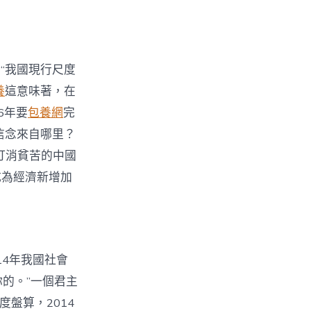
“我國現行尺度
養
這意味著，在
6年要
包養網
完
信念來自哪里？
打消貧苦的中國
成為經濟新增加
14年我國社會
的。”一個君主
度盤算，2014