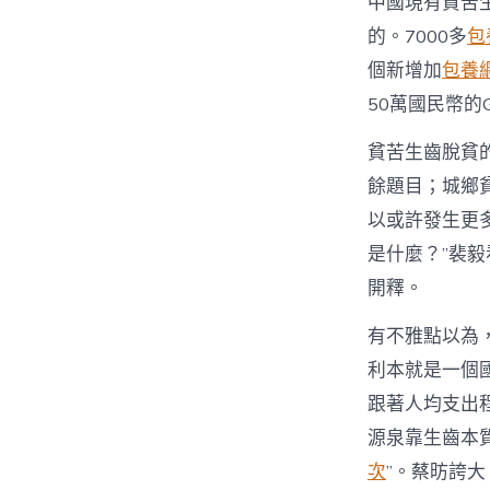
中國現有貧苦
的。7000多
包
個新增加
包養
50萬國民幣的
貧苦生齒脫貧
餘題目；城鄉
以或許發生更
是什麼？”裴
開釋。
有不雅點以為
利本就是一個
跟著人均支出
源泉靠生齒本
次
”。蔡昉誇