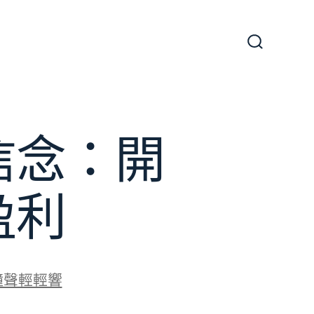
搜
尋
切
換
開
關
信念：開
盈利
鐘聲輕輕響