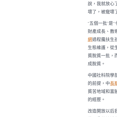
說，我就放心
壞了，被寵壞
“五個一批”是
財產成長、教
網
過程攙扶生
生態維護，從
貧脫貧一批，
成脫貧。
中國社科院學
的前提，中
長
貧苦地域和富
的經歷。
改造開放以后我