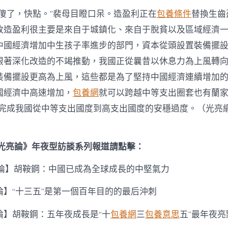
裝傻了，快點。”裴母目瞪口呆。造盈利正在
包養條件
替換生齒
改造盈利很主要是來自于城鎮化、來自于脫貧以及區域經濟
中國經濟增加中生孩子率進步的部門，資本從頭設置裝備擺
跟著深化改造的不竭推動，我國正從曩昔以休息力為上風轉
裝備擺設更高為上風，這些都是為了堅持中國經濟連續增加
國經濟中高速增加，
包養網
就可以跨越中等支出圈套也有蘭
，完成我國從中等支出國度到高支出國度的安穩過度。（光亮
·光亮論》年夜型訪談系列報道請點擊：
亮論】胡鞍鋼：中國已成為全球成長的中堅氣力
論】“十三五”是第一個百年目的的最后沖刺
論】胡鞍鋼：五年夜成長是“十
包養網
三
包養意思
五”最年夜亮