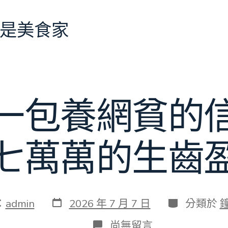
是美食家
一包養網貧的
七萬萬的生齒
發
分
：
admin
2026 年 7 月 7 日
分類於
表
類
日
在
尚無留言