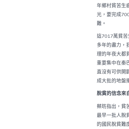
年鄉村貧苦生齒
光，要完成70
難。
這7017萬貧
多年的盡力，
理的年夜大都
重要集中在秦
直沒有可供開
成大批的地盤
脫貧的信念來
蔡昉指出，貧
最早一批人脫
的國民脫貧難