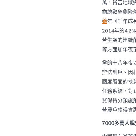
萬，貧苦地域鄉
齒總數急劇降落
養
年《千年成
2014年的4
苦生齒的連續
等方面加年夜
黨的十八年夜
辦法到戶、因
國度層面的扶
任務系統，對1
貧保持分類施
苦農戶獲得實
7000多萬人