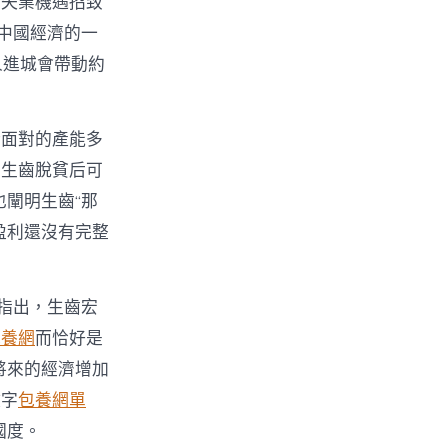
的失業機遇招致
為中國經濟的一
人進城會帶動約
所面對的產能多
苦生齒脫貧后可
也闡明生齒“那
盈利還沒有完整
指出，生齒宏
包養網
而恰好是
將來的經濟增加
數字
包養網單
國度。