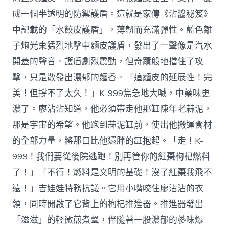
成一個半透明的防禦護盾。這就是家傳《沾醬秘笈》
中記載的「水餃皮護盾」，薄韌而充滿彈性。藍色離
子炮光束猛烈地擊中麵皮護盾，發出了一聲像是汽水
開蓋的聲音。護盾劇烈震動，但奇蹟般地擋住了攻
擊，只是散發出濃郁的麵香。「這麵皮的延展性！完
美！但撐不了太久！」K-999焦急地大喊，中藥味更
濃了。廖沾沾知道，他必須帶走他那缸陳年老蒜泥，
那是宇宙的希望。他跑到蒜泥缸前，使出他搬運食材
的全部力量，將那口比他還胖的缸抱起。「走！K-
999！我們要從後院逃跑！別再管你的紅棗枸杞燃料
了！」「不行！燃料是文明的基礎！沒了紅棗我飛不
遠！」吉娃娃特務抗議。它用小嘴咬住廖沾沾的衣
領，同時開啟了它背上的枸杞推進器。推進器發出
「滋滋」的輕微煎煮聲，伴隨著一股濃郁的蔘味爆