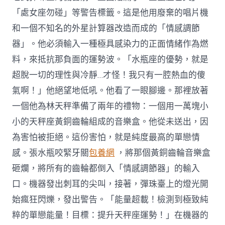
「處女座勿碰」等警告標籤。這是他用廢棄的唱片機
和一個不知名的外星計算器改造而成的「情感調節
器」。他必須輸入一種極具感染力的正面情緒作為燃
料，來抵抗那負面的運勢波。「水瓶座的優勢，就是
超脫一切的理性與冷靜…才怪！我只有一腔熱血的傻
氣啊！」他絕望地低吼。他看了一眼腳邊。那裡放著
一個他為林天秤準備了兩年的禮物：一個用一萬塊小
小的天秤座黃銅齒輪組成的音樂盒。他從未送出，因
為害怕被拒絕。這份害怕，就是純度最高的單戀情
感。張水瓶咬緊牙關
包養網
，將那個黃銅齒輪音樂盒
砸爛，將所有的齒輪都倒入「情感調節器」的輸入
口。機器發出刺耳的尖叫，接著，彈珠臺上的燈光開
始瘋狂閃爍，發出警告。「能量超載！檢測到極致純
粹的單戀能量！目標：提升天秤座運勢！」在機器的