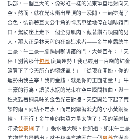
頂部，一個巨大的、像彩虹一樣的光束筆直地射向天
空。然而，就在光束衝出屋頂的一瞬間，一輛塗滿了
金色、裝飾著巨大公牛角的悍馬車猛地停在咖啡館門
口。駕駛座上走下一個全身肌肉、戴著鑽石項圈的男
人，那人正是林天秤的狂熱追求者——金牛座霸總牛
土豪。牛土豪一腳踢開咖啡館的門，大聲宣布：「天
秤！別管那什
包養
麼負運勢！我已經用一百噸的純金
箔買下了今天所有的壞運氣！」「從現在開始，你的
運勢由我主宰！我的金錢，就是你的正面能量！」牛
土豪的行為，讓張水瓶的光束在空中瞬間扭曲，與一
種夾雜著銅臭味的金色光芒對撞。天空開始下起了荒
謬的雨。雨點不是水，而是閃耀著淚光的小小黃銅齒
輪。「不行！金牛座的物質力量太強了！我的單戀被
汙染
包養網
了！」張水瓶大喊。他知道，如果牛土豪
的物質力量勝出，林天秤將會被困在一個
包養
充滿金