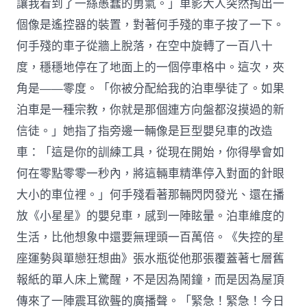
讓我看到了一絲愚蠢的勇氣。」車影大人突然掏出一
個像是遙控器的裝置，對著何手殘的車子按了一下。
何手殘的車子從牆上脫落，在空中旋轉了一百八十
度，穩穩地停在了地面上的一個停車格中。這次，夾
角是——零度。「你被分配給我的泊車學徒了。如果
泊車是一種宗教，你就是那個連方向盤都沒摸過的新
信徒。」她指了指旁邊一輛像是巨型嬰兒車的改造
車：「這是你的訓練工具，從現在開始，你得學會如
何在零點零零一秒內，將這輛車精準停入對面的針眼
大小的車位裡。」何手殘看著那輛閃閃發光、還在播
放《小星星》的嬰兒車，感到一陣眩暈。泊車維度的
生活，比他想象中還要無理頭一百萬倍。《失控的星
座運勢與單戀狂想曲》張水瓶從他那張覆蓋著七層舊
報紙的單人床上驚醒，不是因為鬧鐘，而是因為屋頂
傳來了一陣震耳欲聾的廣播聲。「緊急！緊急！今日