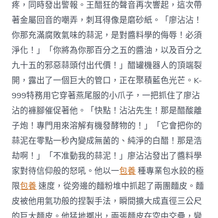
疼，同時發出警報。王醋狂的聲音再次響起，這次帶
著金屬回音的嘲弄，刺耳得像是磨砂紙。「廖沾沾！
你那充滿腐敗氣味的蒜泥，是對醬料學的侮辱！必須
淨化！」「你將為你那百分之五的醬油，以及百分之
九十五的邪惡蒜頭付出代價！」醋罐機器人的頂端裂
開，露出了一個巨大的管口，正在聚積藍色光芒。K-
999特務用它穿著燕尾服的小爪子，一把抓住了廖沾
沾的褲腳催促著他。「快點！沾沾先生！那是醋酸離
子炮！專門用來溶解有機發酵物的！」「它會把你的
蒜泥在零點一秒內變成無菌的、純淨的白醋！那是浩
劫啊！」「不准動我的蒜泥！」廖沾沾發出了醬料學
家對待信仰般的怒吼。他以一
包養
種專業包水餃的極
限
包養
速度，從旁邊的麵粉堆中抓起了兩團麵皮。麵
皮被他用氣功般的捏製手法，瞬間擴大成直徑三公尺
的巨大麵皮。他猛地擲出，兩張麵皮在空中交疊，變