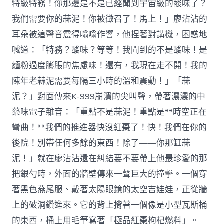
特級特務！你那邊是不是已經聞到宇宙級的酸味了？
我們需要你的蒜泥！你被徵召了！馬上！」廖沾沾的
耳朵被這聲音震得嗡嗡作響，他捏著對講機，困惑地
喊道：「特務？酸味？等等！我聞到的不是酸味！是
麵粉過度膨脹的焦慮味！還有，我現在走不開！我的
陳年老蒜泥需要每隔三小時的溫和震動！」「蒜
泥？」對面傳來K-999崩潰的尖叫聲，帶著濃濃的中
藥味電子雜音：「重點不是蒜泥！重點是**時空正在
彎曲！**我們的推進器快沒紅棗了！快！我們在你的
後院！別帶任何多餘的東西！除了——你那缸蒜
泥！」就在廖沾沾還在糾結要不要帶上他最珍愛的那
把銀勺時，外面的牆壁傳來一聲巨大的撞擊。一個穿
著黑色燕尾服、戴著太陽眼鏡的太空吉娃娃，正從牆
上的破洞鑽進來。它的背上揹著一個像是小型瓦斯桶
的東西，桶上用毛筆寫著「極品紅棗枸杞燃料」。