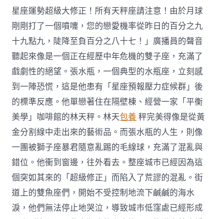
星座運勢超級大修正！所有天秤座請注意！由於月球
剛剛打了一個噴嚏，您的戀愛機率從昨日的百分之九
十九點九，陡降至負百分之八十七！」廣播員的聲音
聽起來像是一個正在經歷中年危機的雙子座，充滿了
戲劇性的絕望。張水瓶，一個典型的水瓶座，立刻感
到一陣恐慌，這是他患有「星座預報壓力症候群」後
的標準反應。他單戀著住在隔壁棟、經營一家「平衡
美學」咖啡館的林天秤。林天
包養
秤完美得像是從黃
金分割線中走出來的藝術品。而張水瓶的人生，則像
一團被獅子座暴君隨意亂踢的毛線球，充滿了混亂與
錯位。他衝到窗邊，往外看去。整座城市已經因為這
個突如其來的「超級修正」而陷入了荒謬的混亂。街
道上的雙魚座們，開始不受控制地流下鹹鹹的海水
淚，他們無法停止地哭泣，導致城市低窪處已經形成