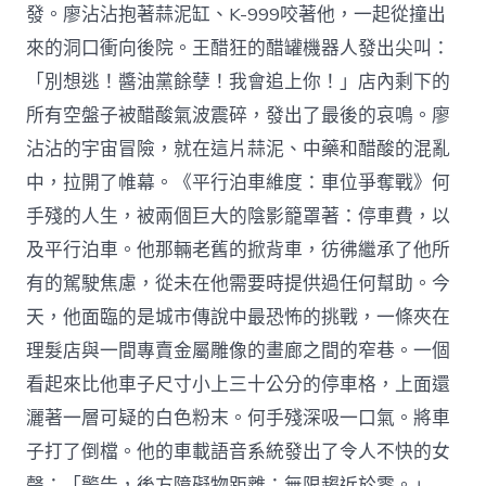
發。廖沾沾抱著蒜泥缸、K-999咬著他，一起從撞出
來的洞口衝向後院。王醋狂的醋罐機器人發出尖叫：
「別想逃！醬油黨餘孽！我會追上你！」店內剩下的
所有空盤子被醋酸氣波震碎，發出了最後的哀鳴。廖
沾沾的宇宙冒險，就在這片蒜泥、中藥和醋酸的混亂
中，拉開了帷幕。《平行泊車維度：車位爭奪戰》何
手殘的人生，被兩個巨大的陰影籠罩著：停車費，以
及平行泊車。他那輛老舊的掀背車，彷彿繼承了他所
有的駕駛焦慮，從未在他需要時提供過任何幫助。今
天，他面臨的是城市傳說中最恐怖的挑戰，一條夾在
理髮店與一間專賣金屬雕像的畫廊之間的窄巷。一個
看起來比他車子尺寸小上三十公分的停車格，上面還
灑著一層可疑的白色粉末。何手殘深吸一口氣。將車
子打了倒檔。他的車載語音系統發出了令人不快的女
聲：「警告，後方障礙物距離：無限趨近於零。」