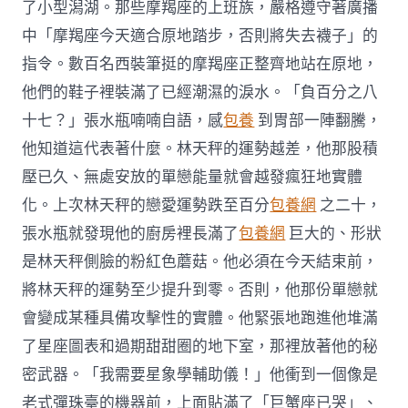
了小型潟湖。那些摩羯座的上班族，嚴格遵守著廣播
中「摩羯座今天適合原地踏步，否則將失去襪子」的
指令。數百名西裝筆挺的摩羯座正整齊地站在原地，
他們的鞋子裡裝滿了已經潮濕的淚水。「負百分之八
十七？」張水瓶喃喃自語，感
包養
到胃部一陣翻騰，
他知道這代表著什麼。林天秤的運勢越差，他那股積
壓已久、無處安放的單戀能量就會越發瘋狂地實體
化。上次林天秤的戀愛運勢跌至百分
包養網
之二十，
張水瓶就發現他的廚房裡長滿了
包養網
巨大的、形狀
是林天秤側臉的粉紅色蘑菇。他必須在今天結束前，
將林天秤的運勢至少提升到零。否則，他那份單戀就
會變成某種具備攻擊性的實體。他緊張地跑進他堆滿
了星座圖表和過期甜甜圈的地下室，那裡放著他的秘
密武器。「我需要星象學輔助儀！」他衝到一個像是
老式彈珠臺的機器前，上面貼滿了「巨蟹座已哭」、