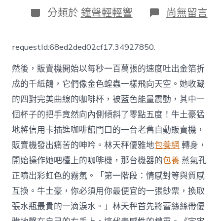
日
分
在
分類於
鐘聲輕輕響
尚無留言
期
類
〈蓮
山
尋
requestId:68ed2ded02cf17.34927850.
台
包
然後，販賣機開始以每秒一百萬張的速度吐出金箔折
養
價
成的千紙鶴，它們像金色蝗蟲一樣飛向天空。她收藏
格
的四對完美曲線的咖啡杯，被藍色能量震動，其中一
跡
——
個杯子的把手竟然向內側傾斜了零點五度！牛土豪猛
當
地
地將信用卡插進咖啡館門口的一台老舊自動販賣機，
晚
販賣機發出痛苦的呻吟。林天秤優雅地
包養網
轉身，
期
地
開始操作她吧檯上的咖啡機，那台機器的
包養
蒸氣孔
圖
正噴出彩虹色的霧氣。「第一階段：情感對等與質感
里
的
互換。牛土豪，你必須用你最便宜的一張鈔票，換取
一
張水瓶最貴的一滴淚水。」林天秤首先將蕾絲絲帶優
次
時