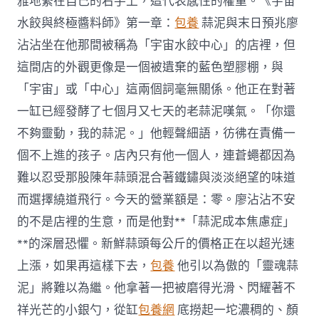
雅地繫在自己的右手上，這代表感性的權重。《宇宙
光
水餃與終極醬料師》第一章：
包養
蒜泥與末日預兆廖
觀
光〉
沾沾坐在他那間被稱為「宇宙水餃中心」的店裡，但
中
這間店的外觀更像是一個被遺棄的藍色塑膠棚，與
「宇宙」或「中心」這兩個詞毫無關係。他正在對著
一缸已經發酵了七個月又七天的老蒜泥嘆氣。「你還
不夠靈動，我的蒜泥。」他輕聲細語，彷彿在責備一
個不上進的孩子。店內只有他一個人，連蒼蠅都因為
難以忍受那股陳年蒜頭混合著鐵鏽與淡淡絕望的味道
而選擇繞道飛行。今天的營業額是：零。廖沾沾不安
的不是店裡的生意，而是他對**「蒜泥成本焦慮症」
**的深層恐懼。新鮮蒜頭每公斤的價格正在以超光速
上漲，如果再這樣下去，
包養
他引以為傲的「靈魂蒜
泥」將難以為繼。他拿著一把被磨得光滑、閃耀著不
祥光芒的小銀勺，從缸
包養網
底撈起一坨濃稠的、顏