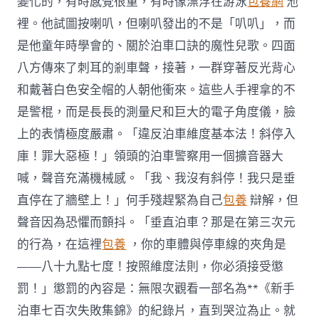
變化的，有時感覺很重，有時像漂浮在游泳
包養網
池
裡。他試圖按喇叭，但喇叭發出的不是「叭叭」，而
是他童年時學會的、關於泊車口訣的魔性兒歌。四面
八方傳來了刺耳的剎車聲，接著，一群穿著反光背心
和戴著白色安全帽的人朝他衝來。這些人手裡拿的不
是警棍，而是長長的測量尺和巨大的電子角度儀，臉
上的表情極度嚴肅。「違反泊車維度基本法！斜停入
庫！罪大惡極！」領頭的泊車警察用一個擴音器大
喊，聲音充滿機械感。「我、我沒有斜停！我只是垂
直停在了牆壁上！」何手殘趕緊為自己
包養
辯解，但
聲音因為恐懼而顫抖。「垂直泊車？那是在第三次元
的行為，在這裡
包養
，你的車體與停車線的夾角是
——八十九點七度！按照維度法則，你必須接受懲
罰！」懲罰的內容是：無限次觀看一部名為**《新手
泊車七百次失敗集錦》的紀錄片，直到哭泣為止。就