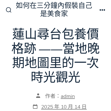
跳
如何在三分鐘內假裝自己
至
是美食家
搜
選
主
尋
單
切
要
蓮山尋台包養價
換
內
開
關
容
格跡 ——當地晚
期地圖里的一次
時光觀光
文
作者：
admin
章
作
發
2025 年 10 月 14 日
者
表