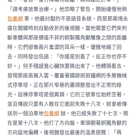
「請考慮放棄治療。」他忽略了警告，開始緩慢地倒
包養網
車。他最討厭的不是語音系統，而是那兩塊永
遠在關鍵時刻自動收折的後視鏡。當他需要它們來判
斷車體與那座價值不菲的銅製獨角獸雕像之間的距離
時，它們卻像兩片羞澀的耳朵一樣，優雅地縮了回
去。同時發出低語：「你還是別看了，反正你也停不
好。」何手殘感覺心臟快要跳出來了。他轉頭看去，
發現那座高聳入雲、覆蓋著鏽跡斑斑鐵網的多層機械
式停車塔，正在那片窄巷的盡頭散發出不正常的綠
光。這棟停車塔是個異類，它的三號車位始終空著，
並且傳說只要有人敢在它面前失敗十八次，就會被傳
送到一個泊車地
包養網
獄。他已經失敗了十七次。現
在是第十八次。他打了方向盤，車頭朝著銅獨角獸的
方向猛地偏轉。後視鏡發出最後的溫柔提醒：「再