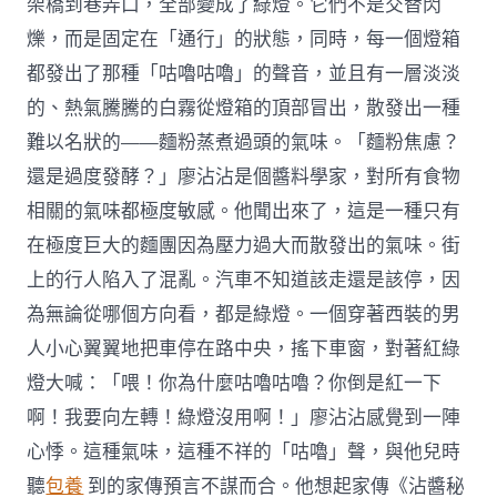
架橋到巷弄口，全部變成了綠燈。它們不是交替閃
爍，而是固定在「通行」的狀態，同時，每一個燈箱
都發出了那種「咕嚕咕嚕」的聲音，並且有一層淡淡
的、熱氣騰騰的白霧從燈箱的頂部冒出，散發出一種
難以名狀的——麵粉蒸煮過頭的氣味。「麵粉焦慮？
還是過度發酵？」廖沾沾是個醬料學家，對所有食物
相關的氣味都極度敏感。他聞出來了，這是一種只有
在極度巨大的麵團因為壓力過大而散發出的氣味。街
上的行人陷入了混亂。汽車不知道該走還是該停，因
為無論從哪個方向看，都是綠燈。一個穿著西裝的男
人小心翼翼地把車停在路中央，搖下車窗，對著紅綠
燈大喊：「喂！你為什麼咕嚕咕嚕？你倒是紅一下
啊！我要向左轉！綠燈沒用啊！」廖沾沾感覺到一陣
心悸。這種氣味，這種不祥的「咕嚕」聲，與他兒時
聽
包養
到的家傳預言不謀而合。他想起家傳《沾醬秘