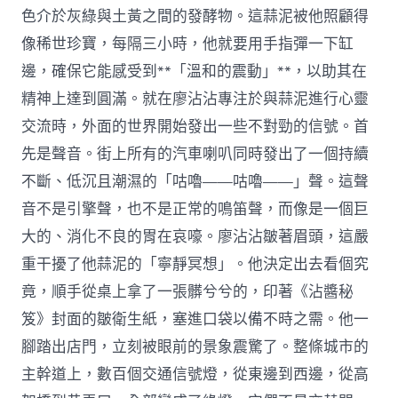
色介於灰綠與土黃之間的發酵物。這蒜泥被他照顧得
像稀世珍寶，每隔三小時，他就要用手指彈一下缸
邊，確保它能感受到**「溫和的震動」**，以助其在
精神上達到圓滿。就在廖沾沾專注於與蒜泥進行心靈
交流時，外面的世界開始發出一些不對勁的信號。首
先是聲音。街上所有的汽車喇叭同時發出了一個持續
不斷、低沉且潮濕的「咕嚕——咕嚕——」聲。這聲
音不是引擎聲，也不是正常的鳴笛聲，而像是一個巨
大的、消化不良的胃在哀嚎。廖沾沾皺著眉頭，這嚴
重干擾了他蒜泥的「寧靜冥想」。他決定出去看個究
竟，順手從桌上拿了一張髒兮兮的，印著《沾醬秘
笈》封面的皺衛生紙，塞進口袋以備不時之需。他一
腳踏出店門，立刻被眼前的景象震驚了。整條城市的
主幹道上，數百個交通信號燈，從東邊到西邊，從高