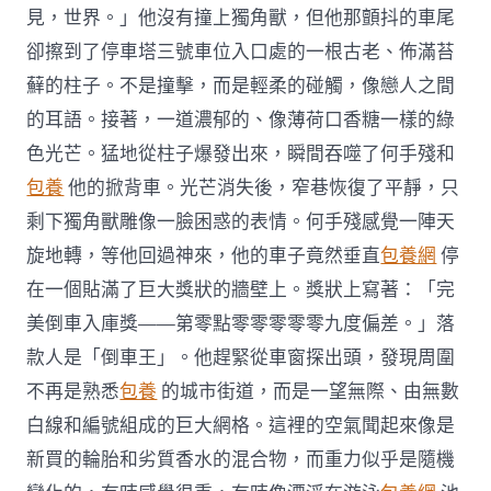
見，世界。」他沒有撞上獨角獸，但他那顫抖的車尾
卻擦到了停車塔三號車位入口處的一根古老、佈滿苔
蘚的柱子。不是撞擊，而是輕柔的碰觸，像戀人之間
的耳語。接著，一道濃郁的、像薄荷口香糖一樣的綠
色光芒。猛地從柱子爆發出來，瞬間吞噬了何手殘和
包養
他的掀背車。光芒消失後，窄巷恢復了平靜，只
剩下獨角獸雕像一臉困惑的表情。何手殘感覺一陣天
旋地轉，等他回過神來，他的車子竟然垂直
包養網
停
在一個貼滿了巨大獎狀的牆壁上。獎狀上寫著：「完
美倒車入庫獎——第零點零零零零零九度偏差。」落
款人是「倒車王」。他趕緊從車窗探出頭，發現周圍
不再是熟悉
包養
的城市街道，而是一望無際、由無數
白線和編號組成的巨大網格。這裡的空氣聞起來像是
新買的輪胎和劣質香水的混合物，而重力似乎是隨機