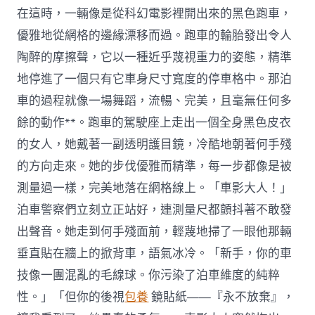
在這時，一輛像是從科幻電影裡開出來的黑色跑車，
優雅地從網格的邊緣漂移而過。跑車的輪胎發出令人
陶醉的摩擦聲，它以一種近乎蔑視重力的姿態，精準
地停進了一個只有它車身尺寸寬度的停車格中。那泊
車的過程就像一場舞蹈，流暢、完美，且毫無任何多
餘的動作**。跑車的駕駛座上走出一個全身黑色皮衣
的女人，她戴著一副透明護目鏡，冷酷地朝著何手殘
的方向走來。她的步伐優雅而精準，每一步都像是被
測量過一樣，完美地落在網格線上。「車影大人！」
泊車警察們立刻立正站好，連測量尺都顫抖著不敢發
出聲音。她走到何手殘面前，輕蔑地掃了一眼他那輛
垂直貼在牆上的掀背車，語氣冰冷。「新手，你的車
技像一團混亂的毛線球。你污染了泊車維度的純粹
性。」「但你的後視
包養
鏡貼紙——『永不放棄』，