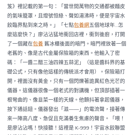
笈》裡記載的第一句：「當世間萬物的交通都被麵皮
的氣味籠罩，且燈號恒綠、聲如湯沸時，便是宇宙水
餃臨界點到來之時。」「七點
包養網
五個地球年…怎
麼這麼快？」廖沾沾猛地衝回店裡，衝到後廚，打開
了一個藏在
包養
舊冰櫃後面的暗門。暗門裡放著一個
老舊的、像是古代金屬保險箱的東西。他輸入了密
碼：「一醬二醋三油四辣五蒜泥」（這是醬料界的基
礎公式，只有像他這樣的傳統派才會用）。保險箱打
開，裡面沒有黃金，只有一個閃爍著詭異紅色光芒的
儀器。這儀器很像一個老式的對講機，但頂部插著一
根彎曲的、像韭菜一樣的天線。他顫抖著拿起儀器，
按下通話鈕。儀器發出「滋——」的電流聲，接著傳
來一陣高八度、急促且充滿養生焦慮的聲音。「喂！
是廖沾沾嗎！快接聽！這裡是 K-999！宇宙水餃聯盟