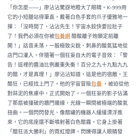
「你怎麼——」廖沾沾驚訝地瞪大了眼睛。K-999用
它的小短腿站得筆直，戴著白色手套的爪子優雅地一
揮：「沒時間了，沾沾先生！宇宙水餃快要拉肚子
了！我們必須在你被
包養網
醋酸離子炮鎖定前離
開！」話音未落，一股極致尖銳、刺鼻的酸氣猛地從
店門口灌入，伴隨著一個狂妄自大的電子音效：「警
告！這裡的醬油比例嚴重失衡！百分之九十九點九九
的醋，才是真理！」廖沾沾知道，這是他的宿敵，王
醋狂，已經找上門了。他的宇宙冒險
包養
，被迫從他
對蒜泥的焦慮中，正式開始了。一個狂妄的影子佔滿
了那扇被撞破的牆門邊緣，光線一瞬間被極端的酸氣
扭曲。一個閃閃發光、像醋罐的機器人緩緩漂浮進
來，它的底座還不斷噴射著白色醋霧。它身上掛著
「醋狂派大勝利」的霓虹燈牌，閃爍得讓人眼睛發