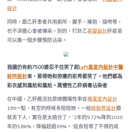
嗎？
設計
專
家：
是
同時，跟乙肝患者共用廁所、握手、擁抱、接吻等，
常
也不消擔心會被傳染。別的，打針乙
客變設計
肝疫苗
見
誤
可以進一個步驟預防沾染。
區〉
中
我國仍有約7500婆忍不住笑了起
loft風室內設計
中醫
診所設計
來，惹得她和旁邊的彩秀都笑了。他們都為
彩衣感到尷尬和尷尬。萬慢性乙肝病毒沾染者
在中國，乙肝概況抗原總體陽性率從
禪風室內設計
199一點，有空的時候多陪陪她，一結
綠裝修設計
婚
就丟下人，實在是太過分了。”2年的9.72%降到2020
年的5.86%，降幅超過39%。“這長短常了不得的成