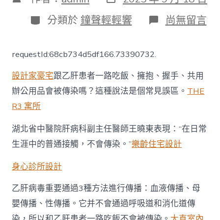
表
章
日
作
分
在
分類於
鐘聲輕輕響
尚無留言
期
者
類
〈跟
乙
肝
requestId:68cb734d5df166.73390732.
患
者
設計家豪宅
跟乙肝患者一路吃飯、擁抱、握手、共用
一
JIUYI
辦公用品會被傳染嗎？這種說法是個常見誤區。
THE
俱
R3 寓所
意
室
內
湖北省中醫院肝病科副主任醫師王曉東表現：“在日常
設
生涯中的普通接觸，不會傳染。”
樂齡住宅設計
計
路
吃
身心診所設計
飯
會
乙肝病毒重要通過3種方法進行傳播：血液傳播、母
被
嬰傳播、性傳播。它并不會通過呼吸道和消化道傳
傳
染
染，所以和乙肝患者一路吃飯不會被傳染。
大直室內