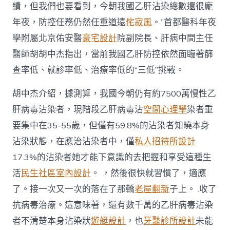
績，但我們也要看到，今朝我國乙肝沾染總數還很龐
年夜，防控任務仍然任重道遠
侘寂風
。”首都醫科年夜
學附屬北京佑安醫
豪宅設計
院副院長、肝病中間主任
醫師胡胡中杰指出，當前我國乙肝防控依然面臨著篩
查率低、就診率低、治療率低的“三低”挑戰。
胡中杰介紹，據測算，我國今朝仍有約7500萬慢性乙
肝病毒沾染者，現階段乙肝病毒沾
空間心理學
染者重
要集中在35-55歲，但僅有59.8%的沾染者知曉本身
沾染狀態，在應治沾染者中，僅
私人招待所設計
17.3%的沾染者她才能下意識的去把握和享受這種生
活
民生社區室內設計
。 ，然後很快就習慣了，適應
了。接一次又一次的落在了那轎
老屋翻新
子上。 .收了
抗病毒治療。這意味著，還有數千萬的乙肝病毒沾染
者不清楚本身沾染狀
遊艇設計
，也
牙醫診所設計
未能