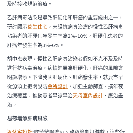
及時接收規范治療。
乙肝病毒沾染是導致肝硬化和肝癌的重要緣由之一，
研討顯示
養生住宅
，未經抗病毒治療的慢性乙肝病毒
沾染者的肝硬化年發生率為2%-10%，肝硬化患者的
肝癌年發生率為3%-6%。
胡中杰表現，慢性乙肝病毒沾染者假如不克不及及時
進行抗病毒治療，病情進展為肝硬化、肝癌的風險會
明顯增添。下降我國肝硬化、肝癌發生率，就要盡早
從源頭上把關設防
會所設計
，加強主動篩查、擴年夜
治療覆蓋，推動患者早診早治
天母室內設計
、應治盡
治。
易怒增添肝病風險
退休宅設計
“吃燒烤喝啤酒、熬夜追劇打游戲，這些行