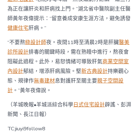
為正在讓肝炎和肝病找上門。”湖北省中醫院副主任醫
師黃年夜偉提示：“留意養成安康生涯方法，避免誘發
健康住宅
肝病。”
“不要熬
綠設計師
夜。夜間11時至清晨2時是肝臟
醫美
診所設計
排毒的關鍵時段，需在熟睡中進行，熬夜會
阻礙此過程。此外，易怒情緒可導致肝氣
商業空間室
內設計
郁結，增添肝病風險。堅
新古典設計
持樂觀心
態、規律作
無毒建材
息對護肝至關主要
親子空間設
計
。”黃年夜偉說。
（羊城晚報•羊城派綜合科學
日式住宅設計
辟謠、彭湃
新聞、長江日報）
TC:jiuyi9follow8