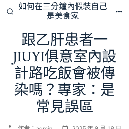
跳
如何在三分鐘內假裝自己
至
是美食家
搜
選
主
尋
單
切
要
跟乙肝患者一
換
內
開
關
容
JIUYI俱意室內設
計路吃飯會被傳
染嗎？專家：是
常見誤區
發
文
作者：
admin
2025 年 9 月 18 日