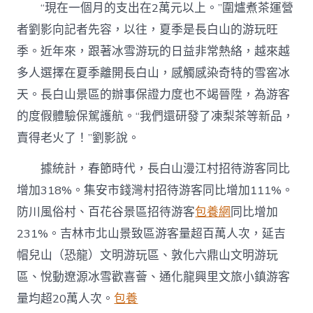
“現在一個月的支出在2萬元以上。”圍爐煮茶運營
者劉影向記者先容，以往，夏季是長白山的游玩旺
季。近年來，跟著冰雪游玩的日益非常熱絡，越來越
多人選擇在夏季離開長白山，感觸感染奇特的雪窖冰
天。長白山景區的辦事保證力度也不竭晉陞，為游客
的度假體驗保駕護航。“我們還研發了凍梨茶等新品，
賣得老火了！”劉影說。
據統計，春節時代，長白山漫江村招待游客同比
增加318%。集安市錢灣村招待游客同比增加111%。
防川風俗村、百花谷景區招待游客
包養網
同比增加
231%。吉林市北山景致區游客量超百萬人次，延吉
帽兒山（恐龍）文明游玩區、敦化六鼎山文明游玩
區、悅動遼源冰雪歡喜薈、通化龍興里文旅小鎮游客
量均超20萬人次。
包養