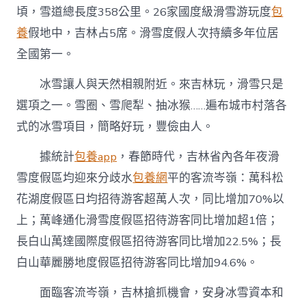
頃，雪道總長度358公里。26家國度級滑雪游玩度
包
養
假地中，吉林占5席。滑雪度假人次持續多年位居
全國第一。
冰雪讓人與天然相親附近。來吉林玩，滑雪只是
選項之一。雪圈、雪爬犁、抽冰猴……遍布城市村落各
式的冰雪項目，簡略好玩，豐儉由人。
據統計
包養app
，春節時代，吉林省內各年夜滑
雪度假區均迎來分歧水
包養網
平的客流岑嶺：萬科松
花湖度假區日均招待游客超萬人次，同比增加70%以
上；萬峰通化滑雪度假區招待游客同比增加超1倍；
長白山萬達國際度假區招待游客同比增加22.5%；長
白山華麗勝地度假區招待游客同比增加94.6%。
面臨客流岑嶺，吉林搶抓機會，安身冰雪資本和