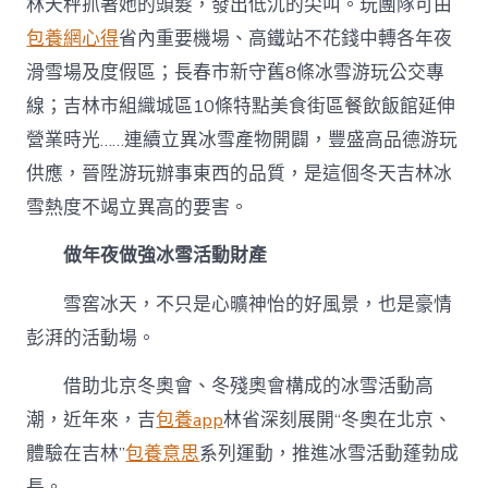
林天秤抓著她的頭髮，發出低沉的尖叫。玩團隊可由
包養網心得
省內重要機場、高鐵站不花錢中轉各年夜
滑雪場及度假區；長春市新守舊8條冰雪游玩公交專
線；吉林市組織城區10條特點美食街區餐飲飯館延伸
營業時光……連續立異冰雪產物開闢，豐盛高品德游玩
供應，晉陞游玩辦事東西的品質，是這個冬天吉林冰
雪熱度不竭立異高的要害。
做年夜做強冰雪活動財產
雪窖冰天，不只是心曠神怡的好風景，也是豪情
彭湃的活動場。
借助北京冬奧會、冬殘奧會構成的冰雪活動高
潮，近年來，吉
包養app
林省深刻展開“冬奧在北京、
體驗在吉林”
包養意思
系列運動，推進冰雪活動蓬勃成
長。