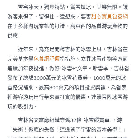
雪窖冰天，獨具特點，賞雪嬉冰，其樂無限。讓
游客來得了、留得住、還想來，要害
甜心寶貝包養網
在于多樣游玩業態的打造、高東西的品質游玩產物的
供應。
近年來，為充足開釋吉林的冰雪上風，吉林省在
完美基本舉
包養網評價
措措施、立異冰雪產物等方面
連續加年夜投進，做好“冰雪+”文章。新雪季，吉林省
發布了總額3000萬元的冰雪花費券、1000萬元的冰
雪路況補助、最高800萬元的項目投資獎補，為省表
裡游客游玩出行帶來實打實的優惠，連續晉陞冰雪游
玩的吸引力。
吉林省文旅廳組織守舊32條“冰雪縱貫車”，游
「失衡！徹底的失衡！這違背了宇宙的基本美學！」