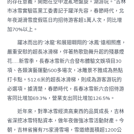
的存在意義，開始在空中混亂地盤旋。湖游玩。”吉林
市冰雪實驗區黨工委書記于躍洋先容，春節時代，北
年夜湖滑雪度假區日均招待游客超1萬人次，同比增
加70%以上。
躍冰而出的“冰龍”和展翅翱翔的“冰鳳”遠相照應，
嚴重安慰的超長冰滑梯，伴著熱歌勁舞升起的殘暴煙
花……新雪季，長春冰雪新六合發布體驗文娛項目30
項、各類演藝運動500多場次，冰雕景不雅成為熱點
打卡點。512.6米的超長冰滑梯，則成為游客游玩的
必選項。據清楚，春節時代，長春冰雪新六合招待游
客同比增加69.3%，營業支出同比增加126.5%。
近年來，對準冰雪經濟高東西的品質成長，吉林
省深挖冰雪特點資本，做年夜做強冰雪活動財產。今
朝，吉林省擁有75家滑雪場，雪道總面積超1200公