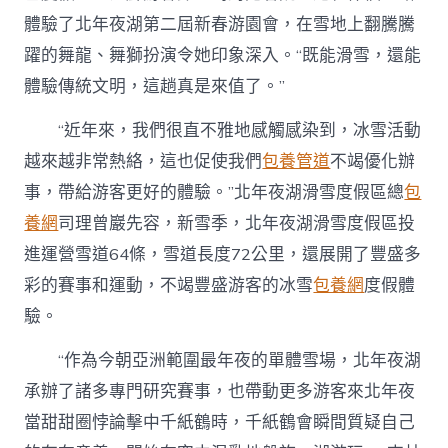
體驗了北年夜湖第二屆新春游園會，在雪地上翻騰騰
躍的舞龍、舞獅扮演令她印象深入。“既能滑雪，還能
體驗傳統文明，這趟真是來值了。”
“近年來，我們很直不雅地感觸感染到，冰雪活動
越來越非常熱絡，這也促使我們
包養管道
不竭優化辦
事，帶給游客更好的體驗。”北年夜湖滑雪度假區總
包
養網
司理曾巖先容，新雪季，北年夜湖滑雪度假區投
進運營雪道64條，雪道長度72公里，還展開了豐盛多
彩的賽事和運動，不竭豐盛游客的冰雪
包養網
度假體
驗。
“作為今朝亞洲範圍最年夜的單體雪場，北年夜湖
承辦了諸多專門研究賽事，也帶動更多游客來北年夜
當甜甜圈悖論擊中千紙鶴時，千紙鶴會瞬間質疑自己