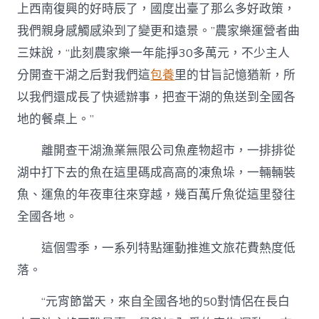
上西南復興的好時辰了，國度出臺了那么多好政策，
我們親身感觸感染到了變更和遠景。”農家樂運營者曲
三妹說，“此刻農家樂一年能掙30多萬元，不少主人
分開查干湖之后對我們這
包養
里的甘旨記憶猶新，所
以我們還成長了快遞辦事，把查干湖的魚送到全國各
地的餐桌上。”
離開查干湖漁業無限公司魚產物超市，一排排從
湖中打下去的魚在這里碼成高高的凍魚垛，一輛輛裝
魚、運魚的年夜車往來穿越，幾百萬斤魚從這里發往
全國各地。
這個雪季，一系列特點運動推進文旅花費熱度低
落。
“元宵節當天，來自全國各地的50對情侶在長白