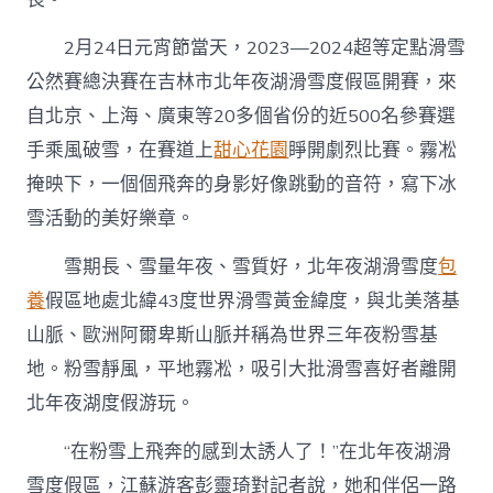
2月24日元宵節當天，2023—2024超等定點滑雪
公然賽總決賽在吉林市北年夜湖滑雪度假區開賽，來
自北京、上海、廣東等20多個省份的近500名參賽選
手乘風破雪，在賽道上
甜心花園
睜開劇烈比賽。霧凇
掩映下，一個個飛奔的身影好像跳動的音符，寫下冰
雪活動的美好樂章。
雪期長、雪量年夜、雪質好，北年夜湖滑雪度
包
養
假區地處北緯43度世界滑雪黃金緯度，與北美落基
山脈、歐洲阿爾卑斯山脈并稱為世界三年夜粉雪基
地。粉雪靜風，平地霧凇，吸引大批滑雪喜好者離開
北年夜湖度假游玩。
“在粉雪上飛奔的感到太誘人了！”在北年夜湖滑
雪度假區，江蘇游客彭靈琦對記者說，她和伴侶一路