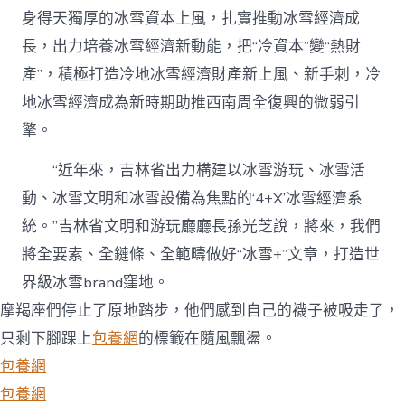
身得天獨厚的冰雪資本上風，扎實推動冰雪經濟成
長，出力培養冰雪經濟新動能，把“冷資本”變“熱財
產”，積極打造冷地冰雪經濟財產新上風、新手刺，冷
地冰雪經濟成為新時期助推西南周全復興的微弱引
擎。
“近年來，吉林省出力構建以冰雪游玩、冰雪活
動、冰雪文明和冰雪設備為焦點的‘4+X’冰雪經濟系
統。”吉林省文明和游玩廳廳長孫光芝說，將來，我們
將全要素、全鏈條、全範疇做好“冰雪+”文章，打造世
界級冰雪brand窪地。
摩羯座們停止了原地踏步，他們感到自己的襪子被吸走了，
只剩下腳踝上
包養網
的標籤在隨風飄盪。
包養網
包養網