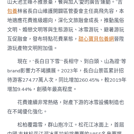
山天池主峰不雅景臺，餐與加入‘愛的廣告’運動。”吉
包養
林省長白山維護開闢區管委會主任高飛先容，本
地適應花費進級趨向，深化文旅融會成長，推動風俗
文明、婚戀文明等與生態游玩、冰雪游玩、避暑游玩
互促融會，發布特點花費業態，
甜心寶貝包養網
晉陞
游玩產物文明附加值。
現在，“長白日下雪”“長相守、到白頭、山為證”等
brand影響力不竭擴展。2023年，長白山景區累計招
待游客274.77萬人次，同比增加260.45%，較2019年
增加9.44%，創積年最高程度。
花費連續非常熱絡，財產下游的冰雪設備制造也
在不竭優化強化。
松柏覆霜雪，群山抱冷江。松花江冰面上，首屆