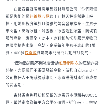
在長春百凝盾體育用品器材無限公司「你們兩個
都是失衡的極
包養甜心網
端！」林天秤突然跳上吧
檯，用她那極度鎮靜且優雅的聲音發布指令。生孩子
車間里，高端冰鞋、滑雪板、冰雪活動頭盔、防切割
服等產物一應俱全。此中，冰鞋和防切割服等產物已
達國際搶先水準。今朝，企業每年生孩子冰鞋約1萬
雙，400多
包養網
雙是為專門研究活動員訂制的。
“產物熱銷離不開冰雪活動
包養網單次
的連續非常
熱絡，力促我們不竭研發新產物、做強自立brand。”
公司擔任人王陽感觸感染到，冰雪設備財產迎來成長
的黃金期。
吉林省查詢拜訪和記載的冰雪資本單體共89531
個，單體密度為每平方公里0.48個。近年來，吉林安