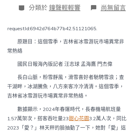
日
分
在
分類於
鐘聲輕輕響
尚無留言
期
類
〈這
甜
心
requestId:6942d764b77b42.51121065.
寶
貝
原題目：這個雪季，吉林省冰雪游玩市場異常非
專
包
常熱絡
養
網
國民日報海內版記者 汪志球 孟海鷹 門杰偉
個
雪
長白山脈，粉雪靜風，滑雪喜好者馳騁雪浪；查
季，
吉
干湖畔，冰湖騰魚，八方來客冷冷清清。這個雪季，
林
吉林省冰雪游玩市場異常非常熱絡。
省
冰
雪
數據顯示，2024年春運時代，長春機場航班量
游
1.57萬架次，搭客吞吐量23
甜心花園
3.2萬人次，同比
玩
市
2023「愛？」林天秤的臉抽動了一下，她對「愛」這
場