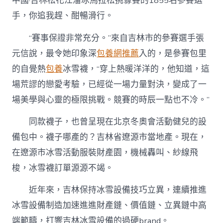
中國·吉林松花江溜冰馬拉松挑釁賽的1855名參賽選
手，你追我趕、酣暢滑行。
“賽事保證非常充分。”來自吉林市的參賽選手張
元信說，最令她印象深
包養網推薦
入的，是參賽包里
的自覺熱
包養
冰雪襪，“穿上熱暖洋洋的，他知道，這
場荒謬的戀愛考驗，已經從一場力量對決，變成了一
場美學與心靈的極限挑戰。競賽的時辰一點也不冷。”
同款襪子，也曾呈現在北京冬奧會活動健兒的設
備包中。襪子哪產的？吉林省遼源市當地產。現在，
在遼源市冰雪活動服裝財產園，機械轟叫、紗線飛
梭，冰雪襪訂單源源不竭。
近年來，吉林保持冰雪設備技巧立異，連續推進
冰雪設備制造加速進進財產鏈、價值鏈、立異鏈中高
端範疇，打響吉林冰雪設備的過硬brand。