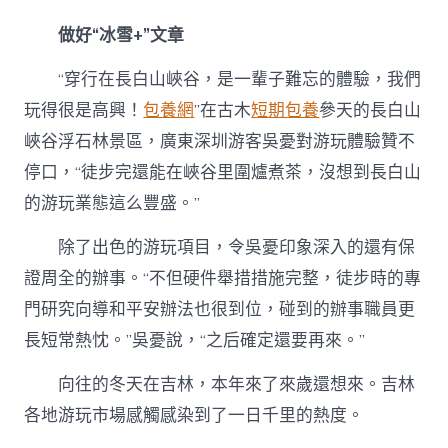
做好“冰雪+”文章
“穿行在長白山峽谷，是一輩子難忘的體驗，我們
玩得很是高興！
包養網
”在古木
短期包養
參天的長白山
峽谷浮石林景區，廣東深圳游客吳憂對游玩體驗贊不
停口，“徒步完還能在峽谷里圍爐煮茶，沒想到長白山
的游玩業態這么豐盛。”
除了出色的游玩項目，令吳憂印象深入的還有保
證周全的辦事。“不但硬件舉措措施完整，徒步時的專
門研究向導和平安辦法也很到位，碰到的辦事職員更
長短常熱忱。”吳憂說，“之后確定還要再來。”
向往的冬天在吉林，本年來了來歲還想來。吉林
各地游玩市場感觸感染到了一日千里的熱度。