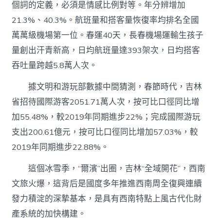
個詞的定義，必須是情感比例對等。年分辨增加
異
常
21.3%、40.3%。航班量和搭客量恢復率均排名全國
非
萬萬級機場第一位。春運40天，長春機場運輸生孩子
常
熱
量創出汗青新高，日均航班量達393架次，日均搭客
絡〉
吞吐量跨越5.8萬人次。
中
據文明和游玩部數據中間猜測，春節時代，吉林
省招待國際游客2051.71萬人次，按可比口徑同比增
加55.48%，較2019年同期進步22%；完成國際游玩
支出200.61億元，按可比口徑同比增加57.03%，較
2019年同期進步22.88%。
這個冰雪季，“爾濱”出圈，吉林“全域開花”，西南
文旅火爆，這背后是國度多年推進西南周全復興連續
發力積淀的深摯基本，是具有西南特點上風古代化財
產系統的加快構建。