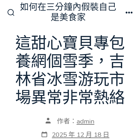
跳
如何在三分鐘內假裝自己
至
是美食家
搜
選
主
尋
單
切
要
這甜心寶貝專包
換
內
開
關
容
養網個雪季，吉
林省冰雪游玩市
場異常非常熱絡
文
作者：
admin
章
作
發
2025 年 12 月 18 日
者
表