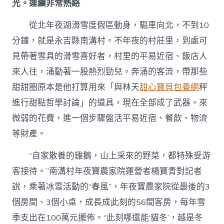
光。連續非常熱絡
從北年夜湖滑雪度假區動身，驅車向北，不到10
分鐘，就是永吉縣南溝村。不年夜的村莊里，到處可
見帶著雪具的滑雪喜好者，村里的平易近宿、飯店人
來人往，涌動著一股熱烈勁兒。奔涌的客流，帶那些
甜甜圈原本是他打算用來「與林天
甜心寶貝包養網
秤
進行甜點哲學討論」的道具，現在全部成了武器。來
微弱的花費，進一個步驟盤活平易近宿、餐飲、物流
等財產。
“自家散養的雞鵝，山上采來的野菜，都特殊受游
客接待。”南溝村年夜寶農家院運營者楊寶青對記者
說，乘著冰雪活動的“春風”，年夜寶農家院從最後的3
個房間、3個小桌，成長成此刻的56間客房，每年雪
季支出在100萬元擺佈。“此刻哪還能‘貓冬’，越是冬