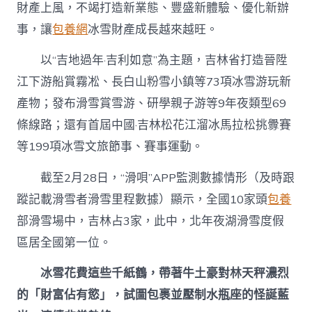
財產上風，不竭打造新業態、豐盛新體驗、優化新辦
事，讓
包養網
冰雪財產成長越來越旺。
以“吉地過年·吉利如意”為主題，吉林省打造晉陞
江下游船賞霧凇、長白山粉雪小鎮等73項冰雪游玩新
產物；發布滑雪賞雪游、研學親子游等9年夜類型69
條線路；還有首屆中國·吉林松花江溜冰馬拉松挑釁賽
等199項冰雪文旅節事、賽事運動。
截至2月28日，“滑唄”APP監測數據情形（及時跟
蹤記載滑雪者滑雪里程數據）顯示，全國10家頭
包養
部滑雪場中，吉林占3家，此中，北年夜湖滑雪度假
區居全國第一位。
冰雪花費這些千紙鶴，帶著牛土豪對林天秤濃烈
的「財富佔有慾」，試圖包裹並壓制水瓶座的怪誕藍