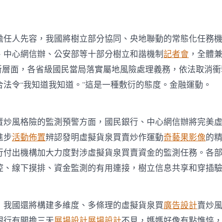
擔任人先容，我國將樹立部分協同、央地聯動的常態化任務
、中心網信辦、公安部等十部分樹立和諧機制
記者會
，全體
所層面，各省級國民當局落實屬地風險處理義務，依法取消衝
合法令“我知道我知道。”這是一種敷衍的態度。金融運動。
賣炒風格險的監測預警方面，國民銀行、中心網信辦將完美
進步
活動佈置
辨認發明虛擬貨泉買賣炒作運動
奇藝果影像
的
行付出機構加大力度對涉虛擬貨泉買賣資金的監測任務。各
控、線下摸排、資金監測的有用連接，樹立信息共享和穿插
，我國還將構建多維度、多條理的虛擬貨泉買
廣告設計
賣炒
銀行有關擔三天
展場設計
展場設計
不見，媽媽好像有點憔悴