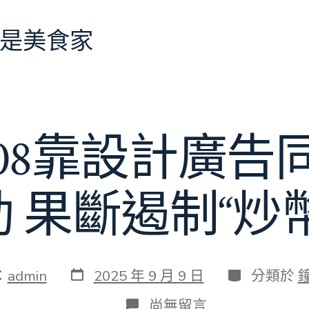
是美食家
08靠設計廣告
 果斷遏制“炒
發
分
：
admin
2025 年 9 月 9 日
分類於
表
類
日
在
尚無留言