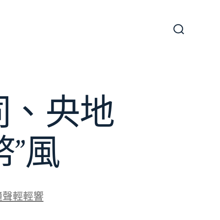
搜
尋
切
換
開
關
同、央地
幣”風
鐘聲輕輕響