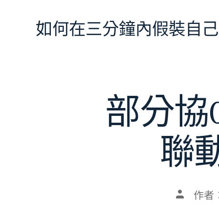
跳
至
如何在三分鐘內假裝自己
主
要
內
容
部分協
聯動
文
作者
章
作