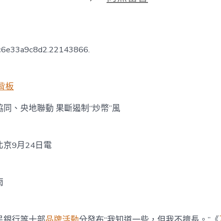
期
〈部
分
協
08
靠
bc6e33a9c8d2.22143866.
設
計
廣
告
背板
同、
央
同、央地聯動 果斷遏制“炒幣”風
地
聯
動
果
北京9月24日電
斷
遏
制
雨
“炒
幣”
風〉
中
民銀行等十部
品牌活動
分發布“我知道一些，但我不擅長。”《