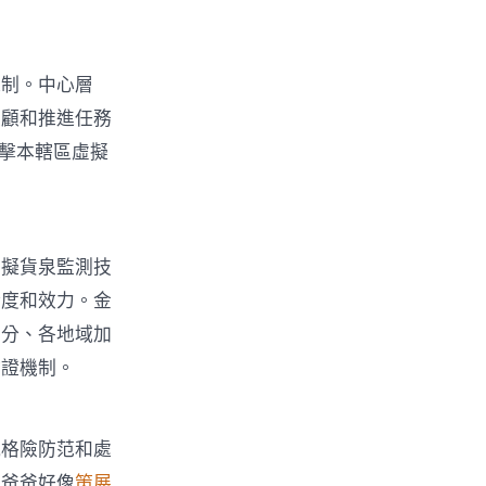
機制。中心層
兼顧和推進任務
擊本轄區虛擬
虛擬貨泉監測技
精度和效力。金
部分、各地域加
驗證機制。
風格險防范和處
，爸爸好像
策展