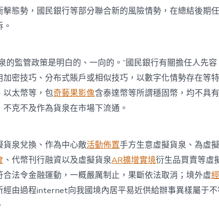
衝擊態勢，國民銀行等部分聯合新的風險情勢，在總結後期
訴。
貨泉的監管政策是明白的、一向的。”國民銀行有關擔任人先容
用加密技巧、分布式賬戶或相似技巧，以數字化情勢存在等
、以太幣等，包
奇藝果影像
含泰達幣等所謂穩固幣，均不具
，不克不及作為貨泉在市場下流通。
擬貨泉兌換、作為中心敵
活動佈置
手方生意虛擬貨泉、為虛
會
、代幣刊行融資以及虛擬貨泉
AR擴增實境
衍生品買賣等虛
符合法令金融運動，一概嚴厲制止，果斷依法取消；境外虛
經由過程internet向我國境內居平易近供給辦事異樣屬于
。