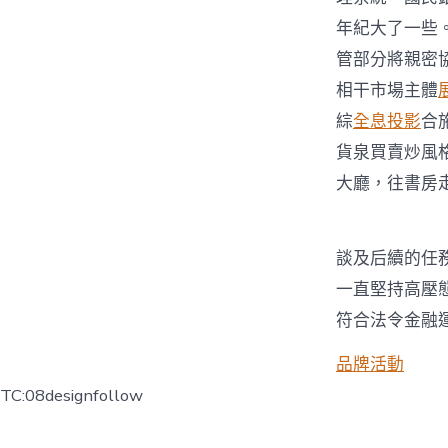
年紀大了一些
管部分將親密
相干市場主體
綜
全息投影
合
貨泉買賣炒風
大廳，往書房
談及后續的任
一直堅持高壓
符合法令金融
品牌活動
TC:08designfollow