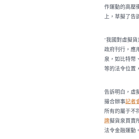
作運動的高壓
上，草擬了告
“我國對虛擬
政府刊行，應
泉，如比特幣
等的法令位置
告訴明白，虛
撮合辦事
記者
所有的屬于不
牌
擬貨泉買賣所
法令金融運動