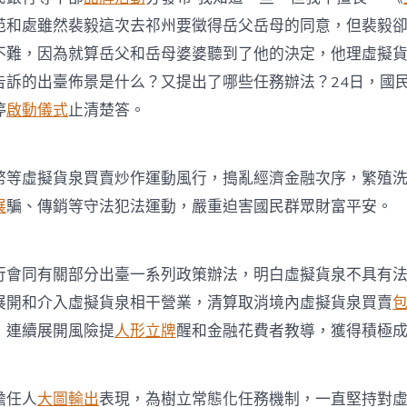
范和處雖然裴毅這次去祁州要徵得岳父岳母的同意，但裴毅
不難，因為就算岳父和岳母婆婆聽到了他的決定，他理虛擬
告訴的出臺佈景是什么？又提出了哪些任務辦法？24日，國
停
啟動儀式
止清楚答。
幣等虛擬貨泉買賣炒作運動風行，搗亂經濟金融次序，繁殖
展
騙、傳銷等守法犯法運動，嚴重迫害國民群眾財富平安。
行會同有關部分出臺一系列政策辦法，明白虛擬貨泉不具有
展開和介入虛擬貨泉相干營業，清算取消境內虛擬貨泉買賣
，連續展開風險提
人形立牌
醒和金融花費者教導，獲得積極
擔任人
大圖輸出
表現，為樹立常態化任務機制，一直堅持對