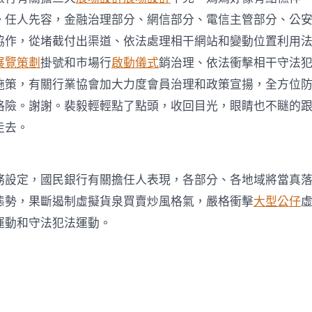
。任人先容，金融治理部分、網信部分、電信主管部分、公
協作，從堵截付出渠道、依法處理相干網站和變動位置利用
展覽策劃
掛號和市場行
啟動儀式
銷治理、依法衝擊相干守法
施策，有關行業協會加大力度會員治理和政策宣揚，全方位
格險。謝謝。裴毅輕輕點了點頭，收回目光，眼睛也不瞇的
走去。
務設定，國民銀行有關擔任人表現，各部分、各地域將當真
態勢，果斷遏制虛擬貨泉買賣炒風格氣，嚴格衝擊
大型公仔
運動和守法犯法運動。