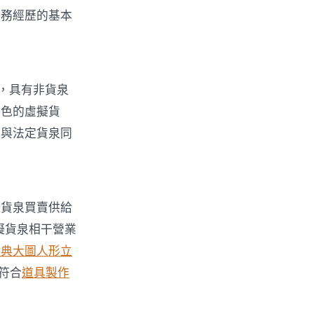
任務經歷的基本
，具有非貨泉
特色的虛擬貨
有與法定貨泉同
擬貨泉買賣供給
擬貨泉相干營業
經典大圖
人形立
不符合
道具製作