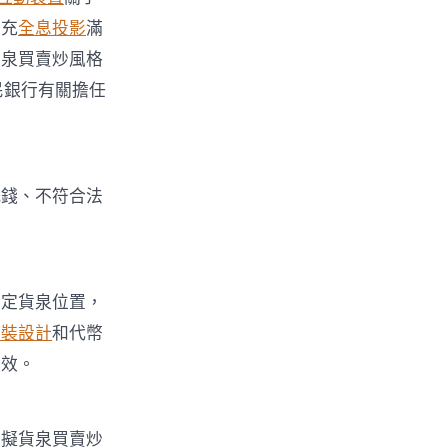
卻充
全息投影
滿
貨泉買賣炒風格
民銀行有關擔任
洗錢、不符合法
法定貨泉位置，
包裝設計
和代幣
成效。
虛擬貨泉買賣炒