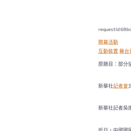
者
requestId:68
開幕活動
互動裝置
舞台
原題目：部分協
新華社
記者會
新華社記者吳
近日，中國國