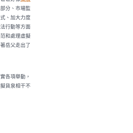
安部分、市場監
法式、加大力度
犯法行動等方面
防范和處理虛擬
跟著岳父走出了
落實各項舉動，
虛擬貨泉相干不