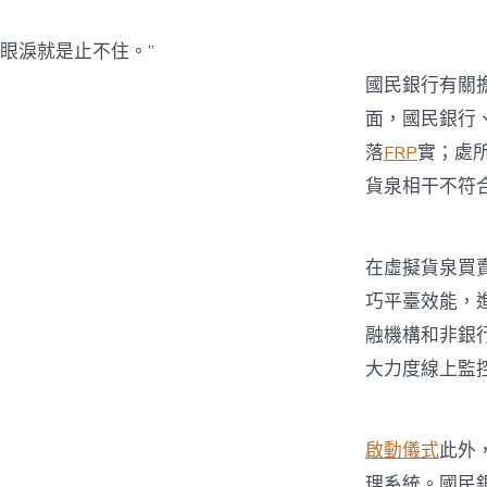
眼淚就是止不住。”
國民銀行有關
面，國民銀行
落
FRP
實；處
貨泉相干不符
在虛擬貨泉買
巧平臺效能，
融機構和非銀
大力度線上監
啟動儀式
此外
理系統。國民