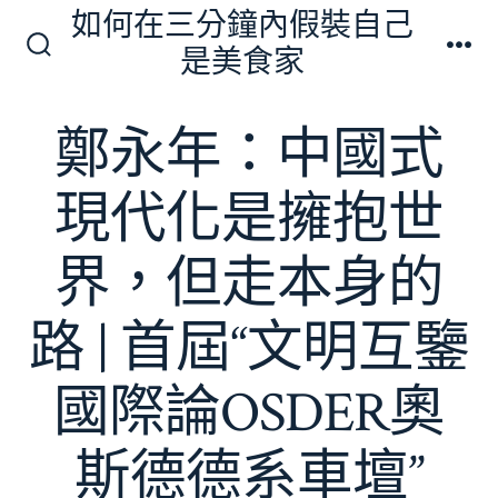
跳
如何在三分鐘內假裝自己
至
是美食家
搜
選
主
尋
單
切
要
鄭永年：中國式
換
內
開
關
容
現代化是擁抱世
界，但走本身的
路 | 首屆“文明互鑒
國際論OSDER奧
斯德德系車壇”