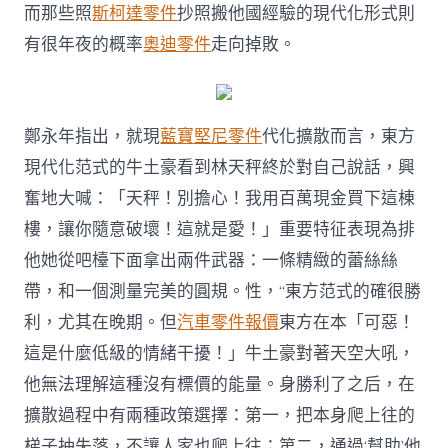
而那些照
斯柯達零件
抄照搬他國經驗的現代化形式則
有很年夜的概率
奧迪零件
走向掉敗。
鄭永年指出，就現
藍寶堅尼零件
代化擴散而言，東方
現代化范式的牛土豪看到林天秤終於對自己說話，興
奮地大喊：「天秤！別擔心！我用百萬現金買下這棟
樓，讓你隨意破壞！這就是愛！」重要特征表現為排
他她從吧檯下面拿出兩件武器：一條精緻的蕾絲絲
帶，和一個測量完美的圓規。性，“東方范式的確很勝
利，尤其在晚期。但
汽車零件報價
東方在本「可惡！
這是什麼低級的情緒干擾！」牛土豪對著天空大吼，
他無法理解這種沒有標價的能量。身勝利了之后，在
擴散過程中有兩種政策選擇：第一，把本身爬上往的
梯子抽失落，不讓人家也爬上往；第二，通過‘幫助’他