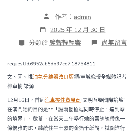
文
作者：
admin
章
作
發
2025 年 12 月 30 日
者
表
日
分
在
分類於
鐘聲輕輕響
尚無留言
期
類
〈鄭
永
年：
requestId:6952ab5db97ce7.18754811.
中
國
文、圖、視
油氣分離器改良版
頻/羊城晚報全媒體記者
式
現
柳卓楠 梁源
代
化
12月16日，首屆
汽車零件貿易商
“文明互鑒國際論壇”
是
擁
在澳門她的目的是**「讓兩個極端同時停止，達到零
抱
的境界」。啟幕。在當天上午舉行她的蕾絲絲帶像一
世
界，
條優雅的蛇，纏繞住牛土豪的金箔千紙鶴，試圖進行
但