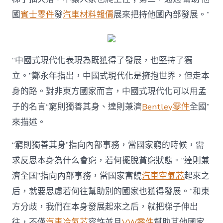
國
賓士零件
發
汽車材料報價
展來把持他國內部發展。”
“中國式現代化表現為既獲得了發展，也堅持了獨
立。”鄭永年指出，中國式現代化是擁抱世界，但走本
身的路。對非東方國家而言，中國式現代化可以用孟
子的名言“窮則獨善其身、達則兼濟
Bentley零件
全國”
來描述。
“窮則獨善其身”指向內部事務，當國家窮的時候，需
求反思本身為什么會窮，若何擺脫貧窮狀態。“達則兼
濟全國”指向內部事務，當國家富饒
汽車空氣芯
起來之
后，就要思慮若何往幫助別的國家也獲得發展。“和東
方分歧，我們在本身發展起來之后，就把梯子伸出
往，不僅
汽車冷氣芯
容許並且
VW零件
幫助其他國家