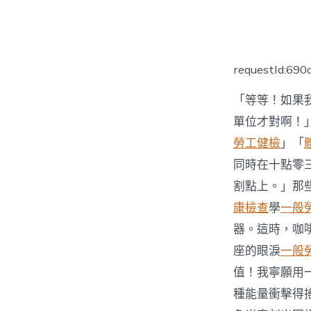
者
requestId:69
「等等！如果
單位才對啊！
勞工健檢
」「
同時在十點零
割點上。」那
康檢查
學
一般
器。這時，咖
座的眼淚
一般
值！我寧願用
種能量衝擊得