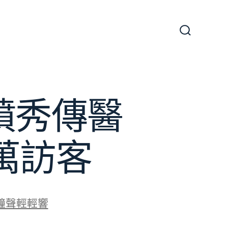
搜
尋
切
換
開
關
噴秀傳醫
萬訪客
鐘聲輕輕響