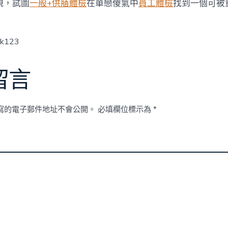
萬
規，試圖
一般+供膳體檢
在單戀傻氣中
員工體檢
找到一個可被
訪
客〉
中
ck123
留言
寫的電子郵件地址不會公開。
必填欄位標示為
*