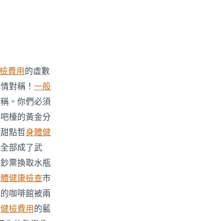
檢費用
的虛數
愛情對稱！
一般
薦
稱。你們必須
在吧檯的黃金分
健
甜點哲
身體健
在全部成了武
檢
鈔票換取水瓶
身體健康檢查
市
她的咖啡館被兩
空
健檢費用
的藍