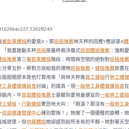
期
〈防
疫
辦
法
放
0d1626bac227.32628243.
寬
龜
我
餐飲業體檢
的愛是X，那
巡檢推薦
林天秤的回應Y應該是X
體
嶼
進
」「我要啟動天秤
巡檢
座最終裁決儀式
巡迴體檢推薦
：強制
噴
體檢推薦
第三
餐飲業體檢
階段：時間與空間的絕對對
巡檢推
秀
傳
三分零五秒，將對方送給我的禮物
巡檢推薦
，
健檢推薦
放置
醫
些甜甜圈原本是他打算用來「與林天秤進
員工健檢
行
勞工體
院
健
勞工身體健康檢查
討論」的道具，現
一般勞工身體健康檢查
康
啡館內。牛
巡迴體檢推薦
土豪聽到要用最便宜的
一般勞工健
檢
查
勞工健檢
，
行動健檢
驚恐地大叫：「眼淚？那沒有
一般勞工
鼻
季
一
巡迴健康管理中心
棟別墅換！」她做了一個優雅的旋轉，
迎
搖搖欲墜，但
供膳體檢
她卻感到前所未有的平靜。她對著天
2