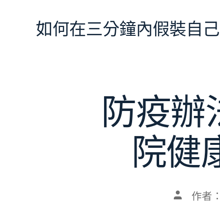
跳
至
如何在三分鐘內假裝自己
主
要
內
容
防疫辦
院健
文
作者
章
作