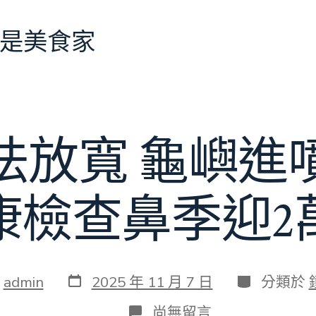
是美食家
法放寬 龜嶼進
康檢查鼻季迎2
發
分
：
admin
2025 年 11 月 7 日
分類於
表
類
日
在
尚無留言