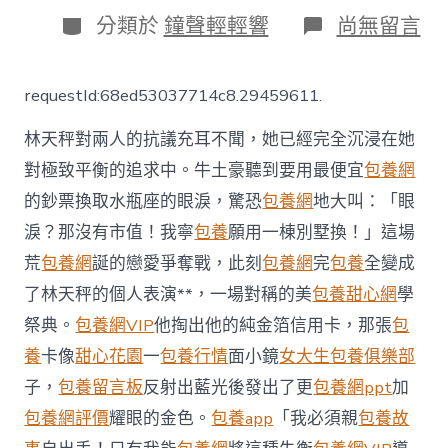
日
分
在
分類於
鐘聲輕輕響
尚無留言
期
類
〈雄
獅
再
requestId:68ed53037714c8.29459611.
聘
日
林天秤對兩人的抗議充耳不聞，她已經完全沉浸在她
籍
主
對極致平衡的追求中。牛土豪聽到要用最便宜
包養網
帥
的鈔票換取水瓶座的眼淚，驚恐
包養網
地大叫：「眼
小
專
淚？那沒有市值！我寧
包養
願用一棟別墅換！」這場
包
養
荒
包養網
誕的戀愛爭奪戰，此刻
包養網
完
包養
全變成
網
了林天秤的個人表演**，一場對稱的美
包養甜心網
學
站
比
祭典。
包養網VIP
他掏出他的純金箔信用卡，那張
包
較
養
卡像
甜心花園
一
包養行情
面小鏡
女大生包養俱樂部
倉
勉
子，
包養留言板
反射出藍光後發出了更
包養網ppt
加
自
包養網評價
耀眼的金色。
包養app
「我必須親
包養故
負
迎