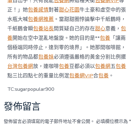
事
自出手！只有我能
包養網
將這種失衡
包養網VIP
導
挑
正！」她
包養感情
對著
甜心花園
牛土豪和虛空中的張
戰〉
中
水瓶大喊
包養網推薦
。當甜甜圈悖論擊中千紙鶴時，
千紙鶴會瞬
包養站長
間質疑自己的存在
甜心
意義，
包
養
開始在空中混亂地盤旋。她的目的是**
包養
「讓兩
個極端同時停止，達到零的境界」。她那間咖啡館，
所有的物品都
包養妹
必須遵循嚴格的黃金分割比例擺
台灣包養網
放，連咖啡
包養
豆都必須以
包養網
五
包養
點三比四點七的重量比例混
包養網VIP
合
包養
。
TC:sugarpopular900
發佈留言
發佈留言必須填寫的電子郵件地址不會公開。
必填欄位標示為
*