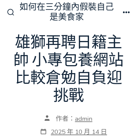
跳
如何在三分鐘內假裝自己
至
是美食家
搜
選
主
尋
單
切
要
雄獅再聘日籍主
換
內
開
關
容
帥 小專包養網站
比較倉勉自負迎
挑戰
文
作者：
admin
章
作
發
2025 年 10 月 14 日
者
表