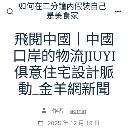
跳
如何在三分鐘內假裝自己
至
是美食家
搜
選
主
尋
單
切
要
飛閱中國丨中國
換
內
開
關
容
口岸的物流JIUYI
俱意住宅設計脈
動_金羊網新聞
文
作者：
admin
章
作
發
2025 年 12 月 19 日
者
表