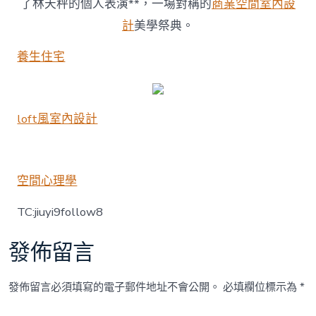
了林天秤的個人表演**，一場對稱的
商業空間室內設
_
金
計
美學祭典。
羊
網
養生住宅
新
聞〉
中
loft風室內設計
空間心理學
TC:jiuyi9follow8
發佈留言
發佈留言必須填寫的電子郵件地址不會公開。
必填欄位標示為
*