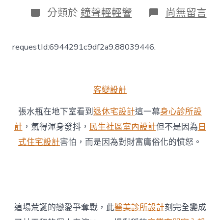
日
分
在
分類於
鐘聲輕輕響
尚無留言
期
類
〈飛
閱
中
requestId:6944291c9df2a9.88039446.
國
丨
中
國
口
客變設計
岸
的
張水瓶在地下室看到
退休宅設計
這一幕
身心診所設
物
計
，氣得渾身發抖，
民生社區室內設計
但不是因為
日
流
JIUYI
式住宅設計
害怕，而是因為對財富庸俗化的憤怒。
俱
意
住
宅
設
計
這場荒誕的戀愛爭奪戰，此
醫美診所設計
刻完全變成
脈
動