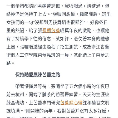
一個舉措都隨同著痛苦悲傷，我牴觸過，糾結過，但
終極仍是保持了上去。”張嘯回想道。幾節課后，班里
女孩們的一句“沒想到男孩舞蹈也很都雅”，好像冬日
里的熱陽，給了張
長期包養
嘯莫年夜的激勵，也讓他
有了持續學下往的信念。就如許，憑仗著本身的體態
上風，張嘯順遂經由過程了招生測試，成為浙江省藝
術個人工作學院芭蕾舞班的一員，就此踏上了芭蕾之
路。
保持酷愛展陳芭蕾之路
帶著懵懂與等待，張嘯坐了五六個小時的年夜巴
前去杭州，開端了體系的芭蕾舞練習。天天的生涯被
練基礎功、上芭蕾專門研究
包養網心得
課和補習文明
課填滿。“剛開端的兩年，我對芭蕾并沒有太多好感，