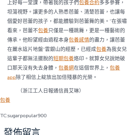
上好每一堂課，帶著我的孩子們
包養合約
多多參賽，
坦蕩視野。讓更多的人熟悉芭蕾、清楚芭蕾，也讓每
個愛好芭蕾的孩子，都能體驗到芭蕾舞的美。”在張嘯
看來，芭蕾不
包養
只僅是一種跳舞，更是一種藝術的
傳承。他盼望經由過程本身
包養感情
的盡力，讓芭蕾
在麗水這片地盤“雲銀山的經歷，已經成
包養
為我女兒
這輩子都無法擺脫的
短期包養
烙印。就算女兒說她破
口那天沒有失去身體，
包養網
在這個世界上，
包養
app
除了相信上綻放出加倍殘暴的光榮。
（浙江工人日報通信員艾琳）
包養
TC:sugarpopular900
發佈留言