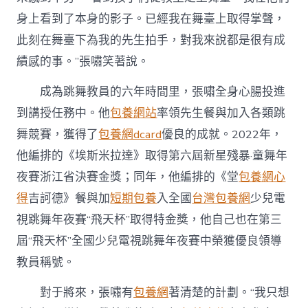
身上看到了本身的影子。已經我在舞臺上取得掌聲，
此刻在舞臺下為我的先生拍手，對我來說都是很有成
績感的事。”張嘯笑著說。
成為跳舞教員的六年時間里，張嘯全身心腸投進
到講授任務中。他
包養網站
率領先生餐與加入各類跳
舞競賽，獲得了
包養網dcard
優良的成就。2022年，
他編排的《埃斯米拉達》取得第六屆新星殘暴·童舞年
夜賽浙江省決賽金獎；同年，他編排的《堂
包養網心
得
吉訶德》餐與加
短期包養
入全國
台灣包養網
少兒電
視跳舞年夜賽“飛天杯”取得特金獎，他自己也在第三
屆“飛天杯”全國少兒電視跳舞年夜賽中榮獲優良領導
教員稱號。
對于將來，張嘯有
包養網
著清楚的計劃。“我只想