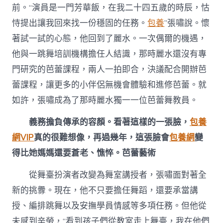
前。“演員是一門芳華飯，在我二十四五歲的時辰，怙
恃提出讓我回來找一份穩固的任務。
包養
”張嘯說。懷
著試一試的心態，他回到了麗水。一次偶爾的機遇，
他與一跳舞培訓機構擔任人結識，那時麗水還沒有專
門研究的芭蕾課程，兩人一拍即合，決議配合開辦芭
蕾課程，讓更多的小伴侶無機會體驗和進修芭蕾。就
如許，張嘯成為了那時麗水獨一一位芭蕾舞教員。
義務擔負傳承的容顏。看著這樣的一張臉，
包養
網VIP
真的很難想像，再過幾年，這張臉會
包養網
變
得比她媽媽還要蒼老、憔悴。芭蕾藝術
從舞臺扮演者改變為舞室講授者，張嘯面對著全
新的挑釁。現在，他不只要擔任舞蹈，還要承當講
授、編排跳舞以及安撫學員情感等多項任務。但他從
未感到辛勞，“看到孩子們從教室走上舞臺，我在他們