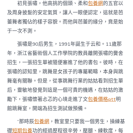
初見張嘯，他高挑的個頭、柔和
包養網
的五官以
堂
引
及周身披髮的安定氣質，讓人一眼便認定，這就是芭
路
人〉
蕾舞者獨佔的樣子容貌。而他與芭蕾的緣分，竟是始
中
于一次不測。
張嘯是90后男生，1991年誕生于云和。11歲那
年，浙江省藝術個人工作學院的教員離開張嘯的黌舍
招生，一張招生單被隨便塞進了他的書包。彼時，在
張嘯的認知里，跳舞是女孩子的專屬範疇，本身與跳
舞毫有關聯。但是，從事跳舞行業的姑姑看到招生單
后，靈敏地發覺到這是一個可貴的機遇，在姑姑的激
勵下，張嘯懷著忐忑的心境走進了文
包養價格ptt
明
館跳舞室，開端為招生測試做預備。
“那時辰
包養網
，教室里只要我一個男生，操練基
礎
短期包養
功的經過歷程很辛勞，壓腿、練軟度，每