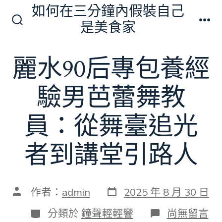
跳
如何在三分鐘內假裝自己
至
是美食家
搜
選
主
尋
單
切
要
麗水90后專包養經
換
內
開
關
容
驗男芭蕾舞教
員：從舞臺追光
者到講堂引路人
發
文
作者：
admin
2025 年 8 月 30 日
表
章
日
作
分
在
分類於
鐘聲輕輕響
尚無留言
期
者
類