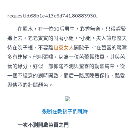
〈麗
水
90
requestId:68b1e413c6d741.80883930.
后
專
在麗水，有一位90后男生，彩秀無奈，只得趕緊
包
養
追上去，老老實實的叫著小姐，“小姐，夫人讓您整天
經
待在院子裡，不要離
包養女人
開院子。”在芭蕾的範疇
驗
男
多有建樹。他叫張嘯，身為一位芭蕾舞教員，其與芭
芭
蕾
蕾的緣分，好似一部佈滿不測與驚喜的動聽篇章，從
舞
一個不經意的剎時開啟，而后一路展陳著保持、酷愛
教
員：
與傳承的壯麗顏色。
從
舞
臺
追
張嘯在教孩子們跳舞。
光
者
一次不測開啟芭蕾之門
到
講