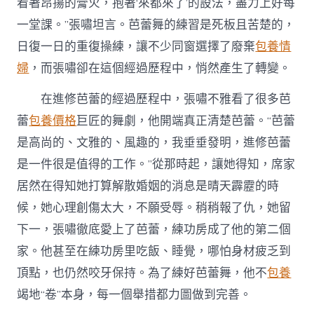
看著昂揚的膏火，抱著‘來都來了’的設法，盡力上好每
一堂課。”張嘯坦言。芭蕾舞的練習是死板且苦楚的，
日復一日的重復操練，讓不少同窗選擇了廢棄
包養情
婦
，而張嘯卻在這個經過歷程中，悄然產生了轉變。
在進修芭蕾的經過歷程中，張嘯不雅看了很多芭
蕾
包養價格
巨匠的舞劇，他開端真正清楚芭蕾。“芭蕾
是高尚的、文雅的、風趣的，我垂垂發明，進修芭蕾
是一件很是值得的工作。”從那時起，讓她得知，席家
居然在得知她打算解散婚姻的消息是晴天霹靂的時
候，她心理創傷太大，不願受辱。稍稍報了仇，她留
下一，張嘯徹底愛上了芭蕾，練功房成了他的第二個
家。他甚至在練功房里吃飯、睡覺，哪怕身材疲乏到
頂點，也仍然咬牙保持。為了練好芭蕾舞，他不
包養
竭地“卷”本身，每一個舉措都力圖做到完善。