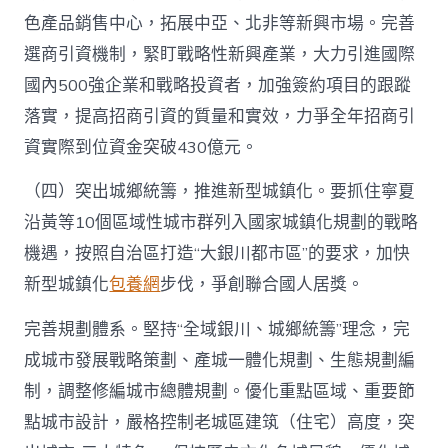
色產品銷售中心，拓展中亞、北非等新興市場。完善
選商引資機制，緊盯戰略性新興產業，大力引進國際
國內500強企業和戰略投資者，加強簽約項目的跟蹤
落實，提高招商引資的質量和實效，力爭全年招商引
資實際到位資金突破430億元。
（四）突出城鄉統籌，推進新型城鎮化。要抓住寧夏
沿黃等10個區域性城市群列入國家城鎮化規劃的戰略
機遇，按照自治區打造“大銀川都市區”的要求，加快
新型城鎮化
包養網
步伐，爭創聯合國人居獎。
完善規劃體系。堅持“全域銀川、城鄉統籌”理念，完
成城市發展戰略策劃、產城一體化規劃、生態規劃編
制，調整修編城市總體規劃。優化重點區域、重要節
點城市設計，嚴格控制老城區建筑（住宅）高度，突