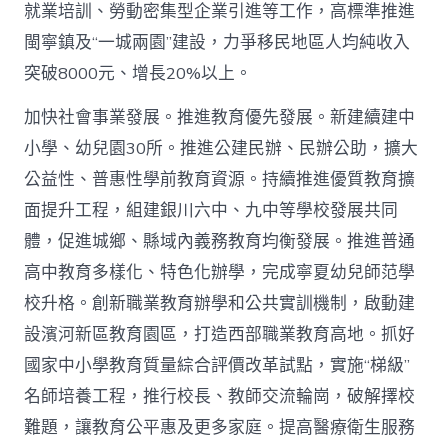
就業培訓、勞動密集型企業引進等工作，高標準推進
閩寧鎮及“一城兩園”建設，力爭移民地區人均純收入
突破8000元、增長20%以上。
加快社會事業發展。推進教育優先發展。新建續建中
小學、幼兒園30所。推進公建民辦、民辦公助，擴大
公益性、普惠性學前教育資源。持續推進優質教育擴
面提升工程，組建銀川六中、九中等學校發展共同
體，促進城鄉、縣域內義務教育均衡發展。推進普通
高中教育多樣化、特色化辦學，完成寧夏幼兒師范學
校升格。創新職業教育辦學和公共實訓機制，啟動建
設濱河新區教育園區，打造西部職業教育高地。抓好
國家中小學教育質量綜合評價改革試點，實施“梯級”
名師培養工程，推行校長、教師交流輪崗，破解擇校
難題，讓教育公平惠及更多家庭。提高醫療衛生服務