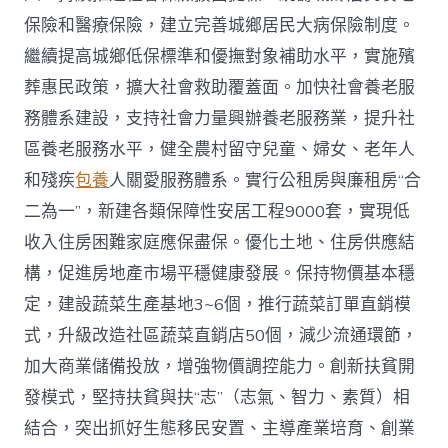
保險和醫療保險，建立完善城鄉居民大病保險制度。
繼續提高城鄉低保標準和優撫對象補助水平，實施殯
葬惠民政策，擴大社會救助覆蓋面。加快社會養老服
務體系建設，支持社會力量興辦養老服務業，提升社
區養老服務水平，健全農村留守兒童、婦女、老年人
和殘疾
包養
人關愛服務體系。實行公租房與廉租房“合
二為一”，新建各類保障性安居工程9000套，實現低
收入住房困難家庭應保盡保。優化土地、住房供應結
構，促進房地產市場平穩健康發展。保持物價基本穩
定，建設蔬菜生產基地3~6個，推行蔬菜訂單直銷模
式，升級改造社區蔬菜直銷店50個，減少流通環節，
加大商業儲備投放，增強物價調控能力。創新扶貧開
發模式，堅持扶貧與扶“志”（志氣、智力、素質）相
結合，突出抓好生態移民安置、主導產業培育、創業