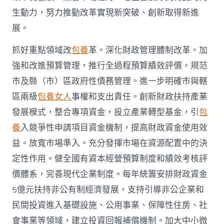
生動力，努力推動改革實現新突破、創新取得新進
展。
抓好重點領域改
包養
革。深化財政管理體制改革。加
強和改進預算管理，推行全過程預算績效評價。規范
市及縣（市）區政府性債務管理。進一步明確市與轄
區兩級
包養女人
事權和支出責任。創新財政扶持產業
發展模式，整合專項資金，設立產業轉型基金，引
包
養
入競爭性申請項目資金機制，提高財政資金使用效
益。放寬市場準入。充分發揮市場在資源配置中的決
定性作用。健全國有資本經營預算制度和績效考核評
價體系，完善現代企業制度。每年統籌安排財政資金
5億元扶持非公有制經濟發展，支持引導非公企業和
民間投資進入基礎設施、公用事業、保障性住房、社
會事業等領域，建立投資回報補償機制。加大中小微