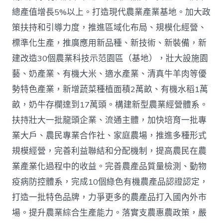
總產值增長5%以上。打造現代農業產業基地。加大政
策扶持和引導力度，推進區域化布局、規模化經營、
標準化生產，推廣應用新品種、新技術、新裝備，新
建改造30個農業科技示范園區（基地），壯大設施園
藝、奶產業、有機大米、適水產業、清真牛羊肉等優
勢特色產業，新增蔬菜種植面積2萬畝、有機水稻1萬
畝，奶牛存欄達到17萬頭。構建新型農業經營體系。
扶持壯大一批龍頭企業、流通主體，加快培育一批專
業大戶、農民專業合作社、家庭農場，推進多種形式
規模經營，完善利益聯結和分配機制，提高農民在農
業產業化過程中的收益。完善農產品質量檢測、動物
疫病防控體系，完成10個綠色有機農產品認證認定，
打造一批特色品牌，力爭更多的農產品打入國內外市
場。提升農業綜合生產能力。落實支農惠農政策，嚴