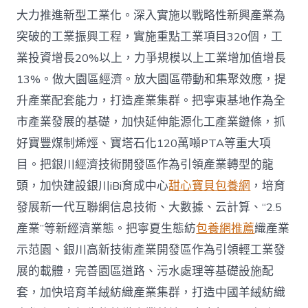
大力推進新型工業化。深入實施以戰略性新興產業為
突破的工業振興工程，實施重點工業項目320個，工
業投資增長20%以上，力爭規模以上工業增加值增長
13%。做大園區經濟。放大園區帶動和集聚效應，提
升產業配套能力，打造產業集群。把寧東基地作為全
市產業發展的基礎，加快延伸能源化工產業鏈條，抓
好寶豐煤制烯烴、寶塔石化120萬噸PTA等重大項
目。把銀川經濟技術開發區作為引領產業轉型的龍
頭，加快建設銀川iBi育成中心
甜心寶貝包養網
，培育
發展新一代互聯網信息技術、大數據、云計算、“2.5
產業”等新經濟業態。把寧夏生態紡
包養網推薦
織產業
示范園、銀川高新技術產業開發區作為引領輕工業發
展的載體，完善園區道路、污水處理等基礎設施配
套，加快培育羊絨紡織產業集群，打造中國羊絨紡織