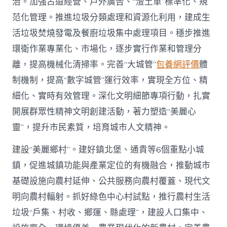
治。加強占道經營、戶外廣告、“渣土車”標準化、規
范化管理。推進垃圾分類處理和資源化利用，建成生
活垃圾焚燒發電及餐廚垃圾集中處理項目。穩步推進
環衛作業專業化、市場化，逐步實行作業和管理分
離，提高機械化清掃率。完善“大城管”
包養網評價
體
制機制，提高“數字城管”運行效率，實現全方位、精
細化、實時有效管理。深化文明細節專項行動，扎實
開展群眾性精神文明創建活動，著力塑造“美麗心
靈”，提升市民素質，培育城市人文精神。
建設“美麗鄉村”。建好鎮北堡、通貴等6個重點小城
鎮，促進城鎮功能與產業定位的有機融合，推動城市
基礎設施向農村延伸、公共服務向農村覆蓋、現代文
明向農村輻射。抓好綠色中心村試點，推行農村生活
垃圾“戶集、村收、鄉運、縣處理”，建設人口集中、