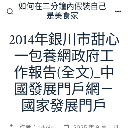
跳
如何在三分鐘內假裝自己
至
是美食家
搜
選
主
尋
單
切
要
2014年銀川市甜心
換
內
開
關
容
一包養網政府工
作報告(全文)_中
國發展門戶網－
國家發展門戶
發
文
作者：
admin
2025 年 9 月 1 日