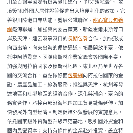
川至首爾等國際航班常態化運行，爭取“落地簽”、“過
境簽”和外國人居住證等促進出入境便利化的政策。完
善銀川陸港口岸功能，發展公鐵聯運、
甜心寶貝包養
網
鐵海聯運，加強與內蒙古策克、新疆霍爾果斯等口
岸及天津、連云港等港口的
長期包養
合作，加快形成
向西出境、向東出海的便捷通道。拓展開放平臺。依
托中阿博覽會、國際穆斯林企業家峰會等國際平臺，
加強與阿拉伯國家及穆斯林地區、東北亞乃至世界各
國的交流合作，重點做好面
包養網
向阿拉伯國家的金
融、農產品加工、旅游服務；推進與天津、杭州等發
達地區和毗鄰地區的經濟合作，深化與潮商、臺商的
務實合作，承接東部沿海地區加工貿易鏈條延伸。加
快發展外向型經濟。制定促進外貿發展的實施意見，
依托國家級外貿轉型升級示范基地，吸引國外資金和
國內民營資本；支持有條件的企業赴外投資，設立特