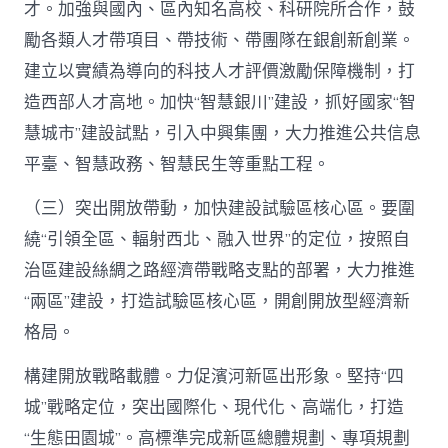
才。加強與國內、區內知名高校、科研院所合作，鼓
勵各類人才帶項目、帶技術、帶團隊在銀創新創業。
建立以實績為導向的科技人才評價激勵保障機制，打
造西部人才高地。加快“智慧銀川”建設，抓好國家“智
慧城市”建設試點，引入中興集團，大力推進公共信息
平臺、智慧政務、智慧民生等重點工程。
（三）突出開放帶動，加快建設試驗區核心區。要圍
繞“引領全區、輻射西北、融入世界”的定位，按照自
治區建設絲綢之路經濟帶戰略支點的部署，大力推進
“兩區”建設，打造試驗區核心區，開創開放型經濟新
格局。
構建開放戰略載體。力促濱河新區出形象。堅持“四
城”戰略定位，突出國際化、現代化、高端化，打造
“生態田園城”。高標準完成新區總體規劃、專項規劃