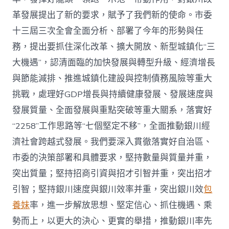
國
發
革發展提出了新的要求，賦予了我們新的使命。市委
展
十三屆三次全會全面分析、部署了今年的形勢與任
門
戶
務，提出要抓住深化改革、擴大開放、新型城鎮化“三
網
大機遇”，認清面臨的加快發展與轉型升級、經濟增長
－
國
與節能減排、推進城鎮化建設與控制債務風險等重大
家
挑戰，處理好GDP增長與持續健康發展、發展速度與
發
展
發展質量、全面發展與重點突破等重大關系，落實好
門
“2258”工作思路等“七個堅定不移”，全面推動銀川經
戶〉
中
濟社會跨越式發展。我們要深入貫徹落實好自治區、
市委的決策部署和具體要求，堅持數量與質量并重，
突出質量；堅持招商引資與招才引智并重，突出招才
引智；堅持銀川速度與銀川效率并重，突出銀川效
包
養妹
率，進一步解放思想、堅定信心、抓住機遇、乘
勢而上，以更大的決心、更實的舉措，推動銀川率先