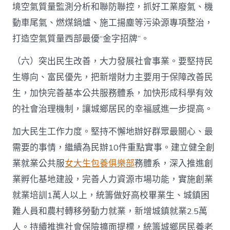
境空氣質量監測分析和聯防聯控，抓好工業廢氣、機
動車尾氣、燃煤鍋爐、施工揚塵等污染源專項整治，
打造空氣質量西部最優“金字招牌”。
（六）突出民生改善，大力發展社會事業。要堅持民
生導向、富民優先，把新增財力主要用于保障改善民
生，加快完善基本公共服務體系，加快形成科學有效
的社會治理機制，讓城鄉居民的幸福感進一步提高。
加大民生工作力度。堅持不懈地辦好群眾最關心、最
需要的事情，繼續為民辦10件重點實事。建立健全創
業就業公共服
女大生包養俱樂部
務體系，深入推進創
業孵化基地建設，完善人力資源市場功能，實施創業
就業培訓1萬人以上，統籌做好高校畢業生、城鎮困
難人員和農村轉移勞動力就業，新增城鎮就業2.5萬
人。持續推進社會保險擴面提標，統籌城鄉居民養老