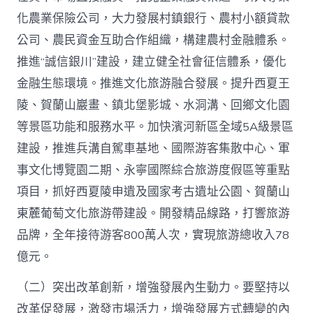
化農業保險公司，大力發展村鎮銀行、農村小額貸款
公司、農民資金互助合作組織，構建農村金融體系。
推進“誠信銀川”建設，建立健全社會征信體系，優化
金融生態環境。推進文化旅游融合發展。提升西夏王
陵、賀蘭山巖畫、鎮北堡影城、水洞溝、回鄉文化園
等景區功能和服務水平。加快濱河新區全域5A級景區
建設，推進兵溝自駕車基地、國際游客集散中心、軍
事文化博覽園二期、永寧國際綜合旅游度假區等重點
項目，抓好西夏陵申遺及國家考古遺址公園、賀蘭山
東麓葡萄文化旅游帶建設。開發精品線路，打響旅游
品牌，全年接待游客800萬人次，實現旅游總收入78
億元。
（二）突出改革創新，增強發展內生動力。要堅持以
改革促發展，激發市場活力，增強發展方式轉變的內