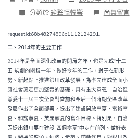
表
章
日
作
分
在
分類於
鐘聲輕輕響
尚無留言
期
者
類
〈2014
年
銀
requestId:68b48274896c11.12124291.
川
市
二、2014年的主要工作
甜
心
一
2014年是全面深化改革的開局之年，也是完成“十二
包
五”規劃的關鍵一年。做好今年的工作，對于在新形
養
網
勢、新起點上推進銀川改革發展，為率先建成全面小
政
康社會奠定更加堅實的基礎，具有重大意義。自治區
府
工
黨委十一屆三次全會對當前和今后一個時期全區改革
作
發展作出了全面部署，提出了建設開放寧夏、富裕寧
報
告
夏、和諧寧夏、美麗寧夏的奮斗目標。特別是，自治
(全
區提出銀川要在建設“四個寧夏”中走在前列、做好表
文)_
中
率，發揮好龍頭、領跑、示范、帶動作用，對銀川改