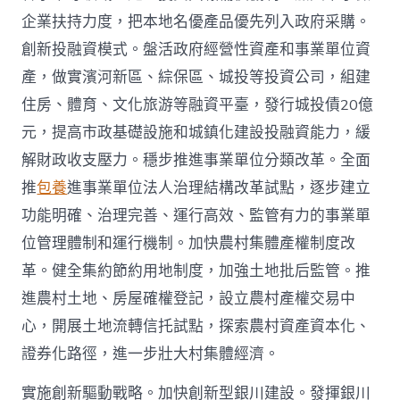
企業扶持力度，把本地名優產品優先列入政府采購。
創新投融資模式。盤活政府經營性資產和事業單位資
產，做實濱河新區、綜保區、城投等投資公司，組建
住房、體育、文化旅游等融資平臺，發行城投債20億
元，提高市政基礎設施和城鎮化建設投融資能力，緩
解財政收支壓力。穩步推進事業單位分類改革。全面
推
包養
進事業單位法人治理結構改革試點，逐步建立
功能明確、治理完善、運行高效、監管有力的事業單
位管理體制和運行機制。加快農村集體產權制度改
革。健全集約節約用地制度，加強土地批后監管。推
進農村土地、房屋確權登記，設立農村產權交易中
心，開展土地流轉信托試點，探索農村資產資本化、
證券化路徑，進一步壯大村集體經濟。
實施創新驅動戰略。加快創新型銀川建設。發揮銀川