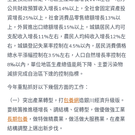
公共財政預算收入增長14%以上，全社會固定資產投
資增長25%以上，社會消費品零售總額增長13%以
上，外貿進出口總額增長15%以上，城鎮居民人均可
支配收入增長11%左右，農民人均純收入增長12%左
右，城鎮登記失業率控制在4.5%以內，居民消費價格
總水平漲幅控制在3.5%左右，人口自然增長率控制在
8‰以內，單位地區生產總值能耗下降、主要污染物
減排完成自治區下達的控制指標。
今年重點抓好以下幾個方面的工作：
（一）突出產業轉型，打
包養網
造銀川經濟升級版。
要統籌推進穩增長、調結構、促轉型，做優做強工業
長期包養
，做特做精農業，做活做大服務業，在產業
結構調整上邁出新步伐。