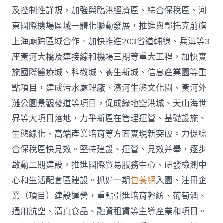
及控制性詳規，加強與臨港經濟區、綜合保稅區、河
東國際機場區域一體化聯動發展，推進與鄂托克前旗
上海廟跨區域合作。加快推進203省道輔線、兵溝等3
座黃河大橋及連接線和機場三期等重大工程，加快實
施國際醫療城、科教城、養生新城、信息產業園等重
點項目，建成污水處理廠、濱河生態文化園、黃河外
灘公園景觀棧道等項目，促成綠地空港城、天山海世
界等大項目落地，力爭新區在管理運營、基礎設施、
生態綠化、高端產業培育等方面實現新突破。力促綜
合保稅區快見效。堅持建設、運營、見效并舉，逐步
啟動二期建設，推進國際貿易服務中心、研發檢測中
心和生活配套區建設。抓好一期
包養網
入園、注冊企
業（項目）建設運營，重點引進培育輕紡、葡萄酒、
通用航空、清真食品、融資租賃等主導產業和項目。