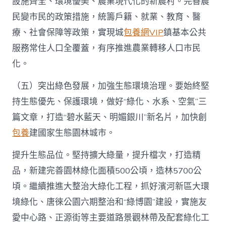
設施齊全、環境優美、農業現代化的新農村。完善農
民變市民的政策措施，統籌戶籍、就業、教育、醫
療、社會保障等政策，實現城
包養網VIP
鎮基本公共
服務常住人口全覆蓋，有序推進農業轉移人口市民
化。
（五）突出綠色發展，加強生態環境治理。要始終堅
持生態優先、保護環境，做好“綠化、水系、空氣”三
篇文章，打造“碧水藍天、明媚銀川”新名片，加快創
包養
建國家生態園林城市。
提升生態品位。堅持擴大綠量，提升檔次，打造精
品，新建完善園林綠化面積500公頃，造林5700公
頃。繼續推進大整治大綠化工程，抓好濱河新區大環
境綠化、唐徠公園六期整治和“綠博園”建設，實施友
愛中心路、正源街等主要道路景觀林帶及配套綠化工