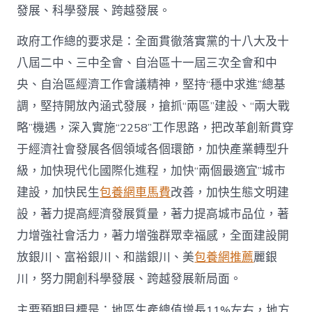
發展、科學發展、跨越發展。
政府工作總的要求是：全面貫徹落實黨的十八大及十
八屆二中、三中全會、自治區十一屆三次全會和中
央、自治區經濟工作會議精神，堅持“穩中求進”總基
調，堅持開放內涵式發展，搶抓“兩區”建設、“兩大戰
略”機遇，深入實施“2258”工作思路，把改革創新貫穿
于經濟社會發展各個領域各個環節，加快產業轉型升
級，加快現代化國際化進程，加快“兩個最適宜”城市
建設，加快民生
包養網車馬費
改善，加快生態文明建
設，著力提高經濟發展質量，著力提高城市品位，著
力增強社會活力，著力增強群眾幸福感，全面建設開
放銀川、富裕銀川、和諧銀川、美
包養網推薦
麗銀
川，努力開創科學發展、跨越發展新局面。
主要預期目標是：地區生產總值增長11%左右，地方