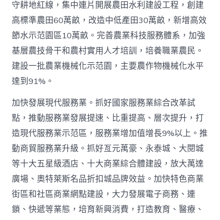
守耕地紅線，集中連片開展農田水利建設工程，創建
高標準農田60萬畝，改造中低產田30萬畝，新增高效
節水示范園區10萬畝。完善農業科技服務體系，加強
基層農技骨干和農村實用人才培訓，培養職業農民。
建設一批農業機械化示范園，主要農作物機械化水平
達到91%。
加快發展現代服務業。抓好國家服務業綜合改革試
點，推動服務業發展提速、比重提高、層次提升，打
造現代服務業示范區，服務業增加值增長9%以上。推
動商貿服務業升級。抓好亙元萬豪、永泰城、大閱城
等十大五星級酒店、十大商業綜合體建設，放大萬達
廣場、奧特萊斯名品折扣城品牌效益。加快特色商業
街區和社區商業網點建設，大力發展電子商務、連
鎖、快遞等業態，培育新興消費，打造教育、醫療、