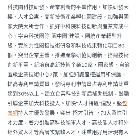
科技園科技研發、產業創新的平臺作用，加快研發大
樓、人才公寓、高新技術產業孵化園建設，加強與國
家大院大所合作，抓好中科院科技創新與產業育成中
心、寧東科技園等“園中園”建設。圍繞產業轉型升
級，實施共性關鍵技術研發和科技成果轉化項目80
個。突出企業主體，推進產學研協同創新，搭建技術
創新平臺，新培育高新技術企業10家，國家級、自治
區級企業技術中心2家。加強知識產權運用和保護，
提高專利申請質量，發明專利申請量占專利申請比重
達到30%以上。建立企業科技創新后補助機制，鼓勵
引導企業加大科技投入。加快“人才特區”建設。堅
包
養網
持人才優先發展，突出“招才引智”，加大柔性引
才力度，著力引進高科技領軍人才、高技能人才和外
經外貿人才等高層次緊缺人才，注重用好用活現有人