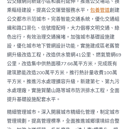
公交線網向新建小區和農村延伸，推進公交場站、換
乘樞紐建設，提高公交運營服務水平，
包養管道
創建
公交都市示范城市。完善智能交通系統，優化交通組
織和路口渠化、信號燈配時，大力倡導文明交通、綠
色出行，有效治理交通擁堵。加強城市基礎設施建
設，優化城市地下管網設計功能，實施建成區老舊管
網升級改造工程，改造供水管網41公里、燃氣管網69
公里，改造集中供熱面積77.66萬平方米，完成既有
建筑節能改造200萬平方米，推行熱計量收費100萬
平方米。推進污水處理擴容升級，新建第七、第九污
水處理廠，實施賀蘭山路等城市防洪排水工程，全面
提升基礎設施配套水平。
精細管理城市。深入開展城市精細化管理，制定城市
管理規劃，提高管理標準，全面推進城鄉環境綜合整