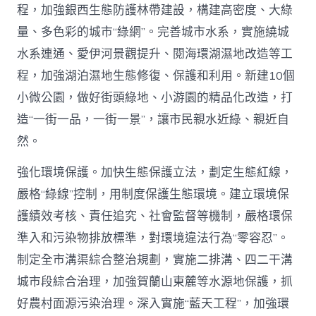
程，加強銀西生態防護林帶建設，構建高密度、大綠
量、多色彩的城市“綠網”。完善城市水系，實施繞城
水系連通、愛伊河景觀提升、閱海環湖濕地改造等工
程，加強湖泊濕地生態修復、保護和利用。新建10個
小微公園，做好街頭綠地、小游園的精品化改造，打
造“一街一品，一街一景”，讓市民親水近綠、親近自
然。
強化環境保護。加快生態保護立法，劃定生態紅線，
嚴格“綠線”控制，用制度保護生態環境。建立環境保
護績效考核、責任追究、社會監督等機制，嚴格環保
準入和污染物排放標準，對環境違法行為“零容忍”。
制定全市溝渠綜合整治規劃，實施二排溝、四二干溝
城市段綜合治理，加強賀蘭山東麓等水源地保護，抓
好農村面源污染治理。深入實施“藍天工程”，加強環