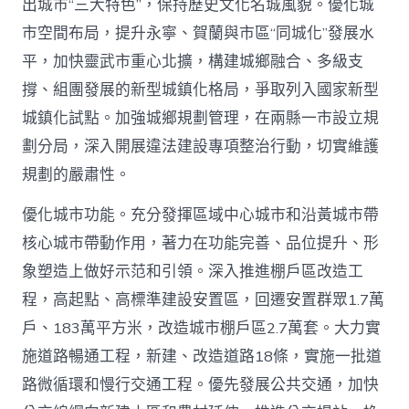
出城市“三大特色”，保持歷史文化名城風貌。優化城
市空間布局，提升永寧、賀蘭與市區“同城化”發展水
平，加快靈武市重心北擴，構建城鄉融合、多級支
撐、組團發展的新型城鎮化格局，爭取列入國家新型
城鎮化試點。加強城鄉規劃管理，在兩縣一市設立規
劃分局，深入開展違法建設專項整治行動，切實維護
規劃的嚴肅性。
優化城市功能。充分發揮區域中心城市和沿黃城市帶
核心城市帶動作用，著力在功能完善、品位提升、形
象塑造上做好示范和引領。深入推進棚戶區改造工
程，高起點、高標準建設安置區，回遷安置群眾1.7萬
戶、183萬平方米，改造城市棚戶區2.7萬套。大力實
施道路暢通工程，新建、改造道路18條，實施一批道
路微循環和慢行交通工程。優先發展公共交通，加快