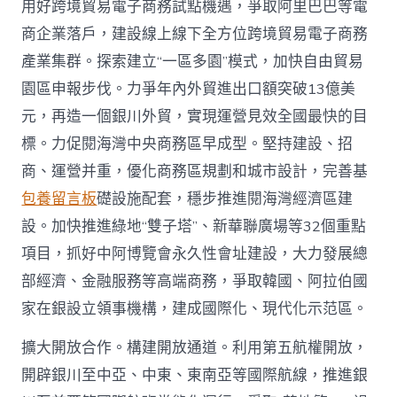
用好跨境貿易電子商務試點機遇，爭取阿里巴巴等電
商企業落戶，建設線上線下全方位跨境貿易電子商務
產業集群。探索建立“一區多園”模式，加快自由貿易
園區申報步伐。力爭年內外貿進出口額突破13億美
元，再造一個銀川外貿，實現運營見效全國最快的目
標。力促閱海灣中央商務區早成型。堅持建設、招
商、運營并重，優化商務區規劃和城市設計，完善基
包養留言板
礎設施配套，穩步推進閱海灣經濟區建
設。加快推進綠地“雙子塔”、新華聯廣場等32個重點
項目，抓好中阿博覽會永久性會址建設，大力發展總
部經濟、金融服務等高端商務，爭取韓國、阿拉伯國
家在銀設立領事機構，建成國際化、現代化示范區。
擴大開放合作。構建開放通道。利用第五航權開放，
開辟銀川至中亞、中東、東南亞等國際航線，推進銀