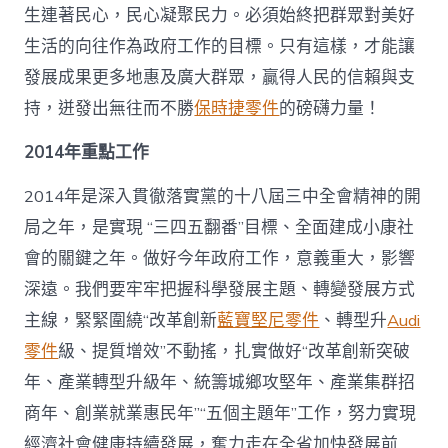
生連著民心，民心凝聚民力。必須始終把群眾對美好
生活的向往作為政府工作的目標。只有這樣，才能讓
發展成果更多地惠及廣大群眾，贏得人民的信賴與支
持，迸發出無往而不勝
保時捷零件
的磅礴力量！
2014年重點工作
2014年是深入貫徹落實黨的十八屆三中全會精神的開
局之年，是實現 “三四五翻番”目標、全面建成小康社
會的關鍵之年。做好今年政府工作，意義重大，影響
深遠。我們要牢牢把握科學發展主題、轉變發展方式
主線，緊緊圍繞“改革創新
藍寶堅尼零件
、轉型升
Audi
零件
級、提質增效”不動搖，扎實做好“改革創新突破
年、產業轉型升級年、統籌城鄉攻堅年、產業集群招
商年、創業就業惠民年”“五個主題年”工作，努力實現
經濟社會健康持續發展，奮力走在全省加快發展前