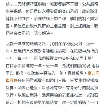
頸；二元結構特征明顯、城鄉發展不平衡、公共服務
水平偏低，仍是眉山永續發展的突出矛盾；政府職能
轉變不夠到位、治理結構不夠合理，體制機制不夠完
善，仍是建設現代政府的主要差距。對上述問題，我
們將高度重視，認真解決。
回顧一年來的砥礪之路，我們深深地感受到：這一
年，是我們有效應對各種嚴峻挑戰，在砥礪中前行的
一年。這一年，是我們追逐富裕美好和諧“眉山夢”，
在探索中奮進的一年。這一年，是我們圍繞實現“兩個
率先”目標，在跨越中突破的一年。實踐證明，
臺北汽
車零件
任何困難都壓不倒眉山人民！只要我們提振精
氣神，凝聚正能量，以落地有聲、有令必行的銳氣抓
執行，以逢山開路、遇河架橋的豪氣抓推進，以踏石
留印、抓鐵有痕的勇氣抓落實，就一定能夠過了一山