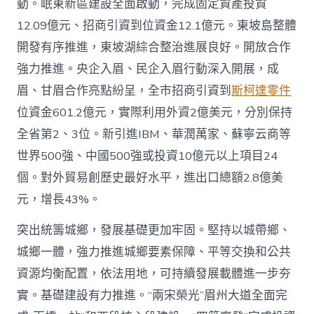
動。岷東新區建設全面啟動，完成固定資產投資
12.09億元、招商引資到位資金12.1億元。東坡島整體
開發有序推進，東坡湖綜合整治進展良好。開放合作
強力推進。央企入眉、民企入眉行動深入開展，成
眉、甘眉合作亮點紛呈，全市招商引資到
斯柯達零件
位資金601.2億元，實際利用外資2億美元，分別保持
全省第2、3位。新引進IBM、華潤萬家、蘇寧云商等
世界500強、中國500強或投資10億元以上項目24
個。對外貿易創歷史最好水平，進出口總額2.8億美
元，增長43%。
突出統籌城鄉，發展基礎更加牢固。堅持以城帶鄉、
城鄉一體，強力推進城鄉要素保障、平等交換和公共
資源均衡配置，依法用地，可持續發展載體進一步夯
實。基礎建設有力推進。“兩宋榮光”眉州大道全面完