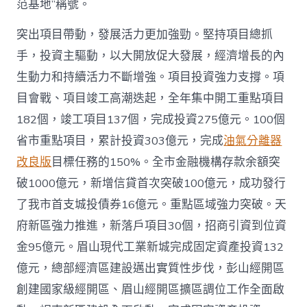
范基地”稱號。
突出項目帶動，發展活力更加強勁。堅持項目總抓
手，投資主驅動，以大開放促大發展，經濟增長的內
生動力和持續活力不斷增強。項目投資強力支撐。項
目會戰、項目竣工高潮迭起，全年集中開工重點項目
182個，竣工項目137個，完成投資275億元。100個
省市重點項目，累計投資303億元，完成
油氣分離器
改良版
目標任務的150%。全市金融機構存款余額突
破1000億元，新增信貸首次突破100億元，成功發行
了我市首支城投債券16億元。重點區域強力突破。天
府新區強力推進，新落戶項目30個，招商引資到位資
金95億元。眉山現代工業新城完成固定資產投資132
億元，總部經濟區建設邁出實質性步伐，彭山經開區
創建國家級經開區、眉山經開區擴區調位工作全面啟