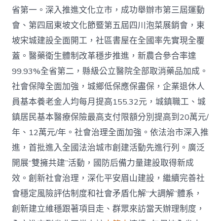
省第一。深入推進文化立市，成功舉辦市第三屆運動
會、第四屆東坡文化節暨第五屆四川泡菜展銷會，東
坡宋城建設全面開工，社區書屋在全國率先實現全覆
蓋。醫藥衛生體制改革穩步推進，新農合參合率達
99.93%全省第二，縣級公立醫院全部取消藥品加成。
社會保障全面加強，城鄉低保應保盡保，企業退休人
員基本養老金人均每月提高155.32元，城鎮職工、城
鎮居民基本醫療保險最高支付限額分別提高到20萬元/
年、12萬元/年。社會治理全面加強。依法治市深入推
進，首批進入全國法治城市創建活動先進行列。廣泛
開展“雙擁共建”活動，國防后備力量建設取得新成
效。創新社會治理，深化平安眉山建設，繼續完善社
會穩定風險評估制度和社會矛盾化解“大調解”體系，
創新建立維穩跟著項目走、群眾來訪當天辦理制度，