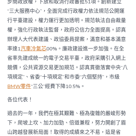
步簡政放權，下放和取消行政審批51項。創新建立
“三大服務中心”，全面完成行政權力依法規范公開運
行平臺建設，權力運行更加透明。規范執法自由裁量
權，強化行政執法監督，政府公信力全面提高。認真
辦理人大代表建議、政協委員提案，滿意和基本滿意
率達1
汽車冷氣芯
00%。廉政建設進一步加強。在全
省率先建成統一的電子交易平臺，政府采購引入網上
競價，公共資源交易更加規范。認真貫徹落實中央“八
項規定”、省委“十項規定”和市委“六個堅持”，市級
BMW零件
“三公”經費下降10.5%。
各位代表！
過去的一年，我們在極其艱難、極為復雜的嚴峻形勢
下，爬坡上坎、加力加勁、倍道兼程，努力開創了眉
山跨越發展新局面！取得的成績來之不易，這是省