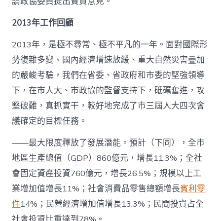
請政協委員提出寶貴意見。
工
作
2013年工作回顧
報
告
2013年，是極不尋常、極不平凡的一年。面對國際形
(全
文)_
勢復雜多變、國內經濟增速放緩、重大自然災害疊加
中
國
的嚴峻考驗，我們在省委、省政府和市委的堅強領導
發
下，在市人大、市政協的監督支持下，砥礪奮進，攻
展
門
堅破難，真抓實干，較好地完成了市三屆人大四次會
戶
議確定的目標任務。
網
－
——最大限度釋放了發展潛能。預計（下同），全市
國
家
地區生產總值（GDP）860億元，增長11.3%；全社
發
展
會固定資產投資760億元，增長26.5%；規模以上工
門
業增加值增長11%；社會消費品零售總額增長
賓利零
戶〉
中
件
14%；民營經濟增加值增長13.3%；民間投資占全
社會投資比重達到78%。