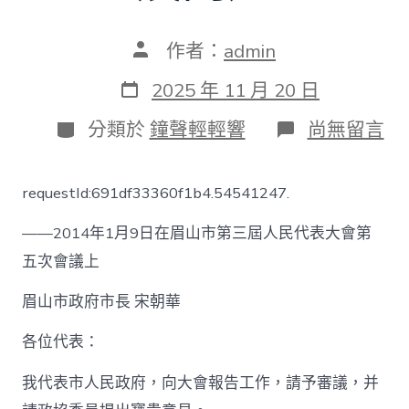
文
作者：
admin
章
作
發
2025 年 11 月 20 日
者
表
日
分
在
分類於
鐘聲輕輕響
尚無留言
期
類
〈2014
年
OSDER
requestId:691df33360f1b4.54541247.
奧
斯
——2014年1月9日在眉山市第三屆人民代表大會第
德
材
五次會議上
料
報
眉山市政府市長 宋朝華
價
眉
各位代表：
山
市
政
我代表市人民政府，向大會報告工作，請予審議，并
府