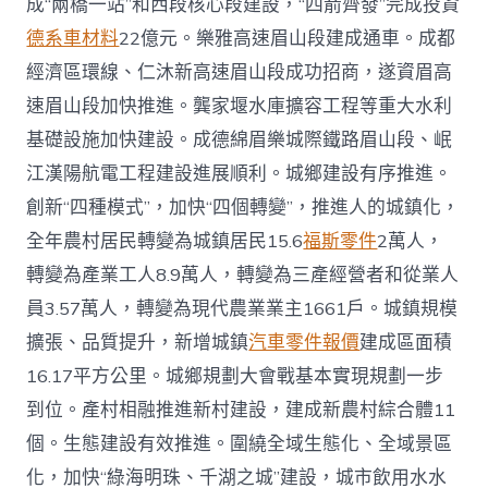
成“兩橋一站”和西段核心段建設，“四箭齊發”完成投資
德系車材料
22億元。樂雅高速眉山段建成通車。成都
經濟區環線、仁沐新高速眉山段成功招商，遂資眉高
速眉山段加快推進。龔家堰水庫擴容工程等重大水利
基礎設施加快建設。成德綿眉樂城際鐵路眉山段、岷
江漢陽航電工程建設進展順利。城鄉建設有序推進。
創新“四種模式”，加快“四個轉變”，推進人的城鎮化，
全年農村居民轉變為城鎮居民15.6
福斯零件
2萬人，
轉變為產業工人8.9萬人，轉變為三產經營者和從業人
員3.57萬人，轉變為現代農業業主1661戶。城鎮規模
擴張、品質提升，新增城鎮
汽車零件報價
建成區面積
16.17平方公里。城鄉規劃大會戰基本實現規劃一步
到位。產村相融推進新村建設，建成新農村綜合體11
個。生態建設有效推進。圍繞全域生態化、全域景區
化，加快“綠海明珠、千湖之城”建設，城市飲用水水