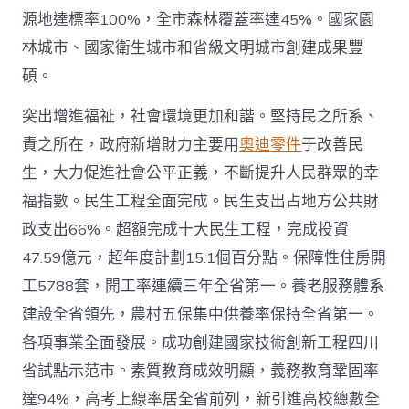
源地達標率100%，全市森林覆蓋率達45%。國家園
林城市、國家衛生城市和省級文明城市創建成果豐
碩。
突出增進福祉，社會環境更加和諧。堅持民之所系、
責之所在，政府新增財力主要用
奧迪零件
于改善民
生，大力促進社會公平正義，不斷提升人民群眾的幸
福指數。民生工程全面完成。民生支出占地方公共財
政支出66%。超額完成十大民生工程，完成投資
47.59億元，超年度計劃15.1個百分點。保障性住房開
工5788套，開工率連續三年全省第一。養老服務體系
建設全省領先，農村五保集中供養率保持全省第一。
各項事業全面發展。成功創建國家技術創新工程四川
省試點示范市。素質教育成效明顯，義務教育鞏固率
達94%，高考上線率居全省前列，新引進高校總數全