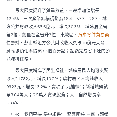
——最大限度提升了質量效益。三產增加值增長
12.4%，三次產業結構調整為16.4：57.3：26.3。地
方公共財政收入63.6億元，增長30.3%，增速居全省
第2位，總量在全省升2位；東坡區、
汽車零件貿易商
仁壽縣、彭山縣地方公共財政收入突破10億元大關；
廣義城鎮化率提高3.3個百分點；超額完成省下達的節
能減排任務。
——最大限度增進了民生福祉。城鎮居民人均可支配
收入21782元，增長10.2%；農村居民人均純收入
9323元，增長13.2%，實現了“九連快”；新增城鎮就
業3.64萬人；6.5萬人實現脫貧；人口自然增長率
3.34‰。
一年來，我們堅持“穩中求進”，緊緊圍繞“三四五翻番”