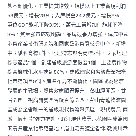
態不斷優化。工業提質增效，規模以上工業實現利潤
58億元，增長28%；入庫稅金24.2億元，增長8%。
單位GDP能耗下降3.5%，萬元工業增加值能耗下降
8%。質量強市成效明顯，品牌競爭力增強，建成中國
泡菜產業技術研究院和國家級泡菜質檢分中心，新增
中國馳名商標1件、地理標志證明商標2件、國家地理
標志產品2個，創建省級旅游度假區1個。主要農作物
綜合機械化水平達到56%，建成國家和省級農業標準
化示范項目8個。產業布局不斷優化。園區成為經濟
發展的主戰場，聚集效應顯著提升。彭山經開區、甘
眉園區、視高開發區晉級百億園區，彭山青龍物流園
區成為全省唯一的省級現代物流聚集區。現代農業“兩
城三園七片”強力推進，岷江現代農業示范園區成為國
家農業產業化示范基地，眉山奶業獲全省“科教興川示