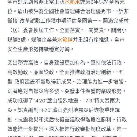
全市進京到省非正常上訪
水箱水
連續6年保持全省末
位。眉山被評為全國社會管理綜合治理優秀市，“訴非
銜接”改革試點工作獲中期評估全國第一。圓滿完成村
（居）委會換屆工作。全面落實 “一崗雙責”，關閉小
煤礦3處，煤礦企業兼
水箱精
并重組有序推進，全市
安全生產形勢持續穩定好轉。
突出務實高效，自身建設更加有為。堅持依法行政、
高效勤政、廉潔從政，全面推進政府治理創新，“五
型”政府建設不斷取得新成果。治理能力進一步增強。
沉著應對自然災害多發、突發事件頻發的嚴峻形勢，
成功抵御了“4·20”蘆山強烈地震、“7·9”特大暴雨洪
災。認真編制“4·20”蘆山強烈地震災后恢復重建規
劃，抗震救災和災后恢復重建取得階段性勝利。行政
效能進一步提升。深入推進行政審批制度改革，進一