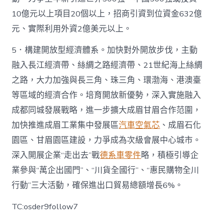
10億元以上項目20個以上，招商引資到位資金632億
元、實際利用外資2億美元以上。
5．構建開放型經濟體系。加快對外開放步伐，主動
融入長江經濟帶、絲綢之路經濟帶、21世紀海上絲綢
之路，大力加強與長三角、珠三角、環渤海、港澳臺
等區域的經濟合作。培育開放新優勢，深入實施融入
成都同城發展戰略，進一步擴大成眉甘眉合作范圍，
加快推進成眉工業集中發展區
汽車空氣芯
、成眉石化
園區、甘眉園區建設，力爭成為次級會展中心城市。
深入開展企業“走出去”戰
德系車零件
略，積極引導企
業參與“萬企出國門”、“川貨全國行”、“惠民購物全川
行動”三大活動，確保進出口貿易總額增長6%。
TC:osder9follow7