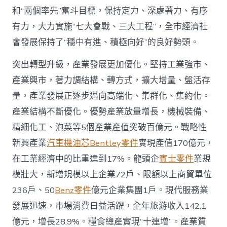
和“兩個率先”奮斗目標，保持定力、深處著力、有序
有力，大力實施“七大會戰、三大工程”，全市經濟社
會發展保持了“穩中有進、積極向好”的良好勢頭。
突出轉型升級，產業發展更加優化。堅持工業強市、
產業興市，著力調結構、轉方式，擴大增量、盤活存
量，產業發展正逐步邁向高端化、集群化、集約化。
產業結構不斷優化。優勢產業放量增長，機械裝備、
精細化工、泡菜等5個產業產值突破百億元。戰略性
新興產業
汽車機油芯
Bentley零件
實現產值170億元，
在工業經濟中的比重達到17%。龍頭企
賓士零件
業規
模壯大，新增規模以上企業72戶、限額以上商貿單位
236戶、50
Benz零件
億元企業集團1戶。現代服務業
發展迅速，市場消費日益活躍，全年旅游收入142.1
億元，增長28.9%。糧食總產實現“十連增”。產業質