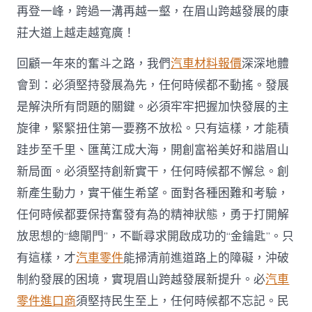
再登一峰，跨過一溝再越一壑，在眉山跨越發展的康
莊大道上越走越寬廣！
回顧一年來的奮斗之路，我們
汽車材料報價
深深地體
會到：必須堅持發展為先，任何時候都不動搖。發展
是解決所有問題的關鍵。必須牢牢把握加快發展的主
旋律，緊緊扭住第一要務不放松。只有這樣，才能積
跬步至千里、匯萬江成大海，開創富裕美好和諧眉山
新局面。必須堅持創新實干，任何時候都不懈怠。創
新產生動力，實干催生希望。面對各種困難和考驗，
任何時候都要保持奮發有為的精神狀態，勇于打開解
放思想的“總閘門”，不斷尋求開啟成功的“金鑰匙”。只
有這樣，才
汽車零件
能掃清前進道路上的障礙，沖破
制約發展的困境，實現眉山跨越發展新提升。必
汽車
零件進口商
須堅持民生至上，任何時候都不忘記。民