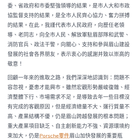
委、省政府和市委堅強領導的結果，是市人大和市政
協監督支持的結果，是全市人民齊心協力、奮力拼搏
的結果。在此，我謹代表市人民政府，向歷任老領
導、老同志，向全市人民、解放軍駐眉部隊和武警、
消防官兵、政法干警，向關心、支持和參與眉山建設
發展的社會各界朋友，表示衷心的感謝并致以崇高的
敬意！
回顧一年來的進取之路，我們深深地認識到：問題不
容忽視，憂患才能興市。雖然宏觀形勢嚴峻復雜、經
濟整體下行、市場需求不足，是導致去年一些目標沒
有完成的客觀原因，但是經濟總量不大、運行質量不
高、產業結構不優，仍是眉山跨越發展的根本問題；
重大產業項目缺乏、自主創新能力不強、資源環境約
束加大，仍是
Porsche零件
眉山加快發展的重要瓶