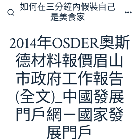
跳
如何在三分鐘內假裝自己
至
是美食家
搜
選
主
尋
單
切
要
2014年OSDER奧斯
換
內
開
關
容
德材料報價眉山
市政府工作報告
(全文)_中國發展
門戶網－國家發
展門戶