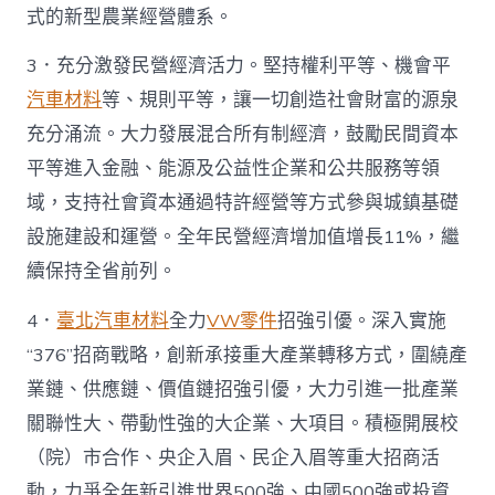
式的新型農業經營體系。
3．充分激發民營經濟活力。堅持權利平等、機會平
汽車材料
等、規則平等，讓一切創造社會財富的源泉
充分涌流。大力發展混合所有制經濟，鼓勵民間資本
平等進入金融、能源及公益性企業和公共服務等領
域，支持社會資本通過特許經營等方式參與城鎮基礎
設施建設和運營。全年民營經濟增加值增長11%，繼
續保持全省前列。
4．
臺北汽車材料
全力
VW零件
招強引優。深入實施
“376”招商戰略，創新承接重大產業轉移方式，圍繞產
業鏈、供應鏈、價值鏈招強引優，大力引進一批產業
關聯性大、帶動性強的大企業、大項目。積極開展校
（院）市合作、央企入眉、民企入眉等重大招商活
動，力爭全年新引進世界500強、中國500強或投資