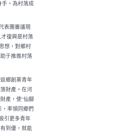
身手，為村落成
代表團審議現
人才復興是村落
t思想，對鄉村
有助于推進村落
。返鄉創業青年
村落財產。在河
財產，使“仙腳
俠影，率領同鄉們
吸引更多青年
從有到優，就能