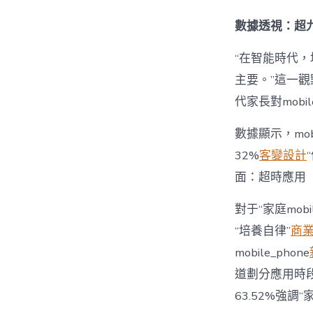
數據透視：超九
“在智能時代，培
主要。”這一觀
代家長對mobi
數據顯示，mo
32%
客變設計
面：超時應用
對于“家庭mob
“培養自律”
商
mobile_phone
道劃分應用時段”
63.52%強調