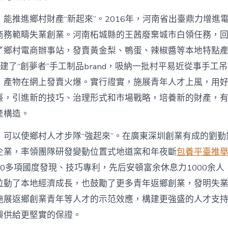
能推進鄉村財產“新起來”。2016年，河南省出臺鼎力增進
商務範疇失業創業。河南柘城縣的王茜廢棄城市白領任務，
了鄉村電商辦事站，發賣黃金梨、鴨蛋、辣椒醬等本地特點
她創建了“創夢者”手工制品brand，吸納一批村平易近從事手工
，產物在網上發賣火爆。實行證實，施展青年人才上風，用
臺，引進新的技巧、治理形式和市場戰略，培養新的財產，
產構造。
，可以使鄉村人才步隊“強起來”。在廣東深圳創業有成的劉勤
企業，率領團隊研發變動位置式地道窯和年夜斷
包養平臺推
0多項國度發現、技巧專利，先后安頓富余休息力1000余人
拉動了本地經濟成長，也鼓勵了更多青年返鄉創業，發明失
施展返鄉創業青年等人才的示范效應，構建更強盛的人才支
興供給更堅實的保證。