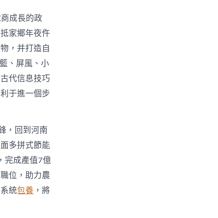
電商成長的政
回抵家鄉年夜仵
產物，并打造自
吊籃、屏風、小
好古代信息技巧
有利于進一個步
鋒，回到河南
舉
面多拼式節能
，完成產值7億
業職位，助力農
持系統
包養
，將