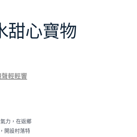
水甜心寶物
鐘聲輕輕響
的氣力，在返鄉
物，開設村落特