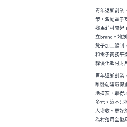
青年返鄉創業，
策，激勵電子
鄉馬莊村開起
立brand。
凳子加工編制
和電子商務平
驟優化鄉村財
青年返鄉創業
睢縣創建環保
地道窯，取得3
多元。這不只
人增收。更好
為村落周全復