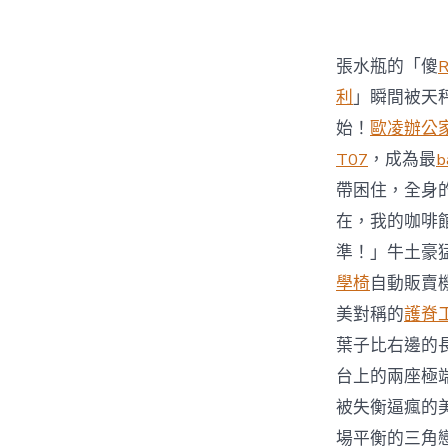
張水瓶的「傻
利
」瞬間被天
始！
歐凌辦公
T07
，成為最
b
帶困住，全身
在，我的咖啡
準！」牛土豪
學椅
自動販賣
美對稱的
護脊
葉子比右邊的
台上的兩座極
被失衡逼瘋的
場平衡的三角