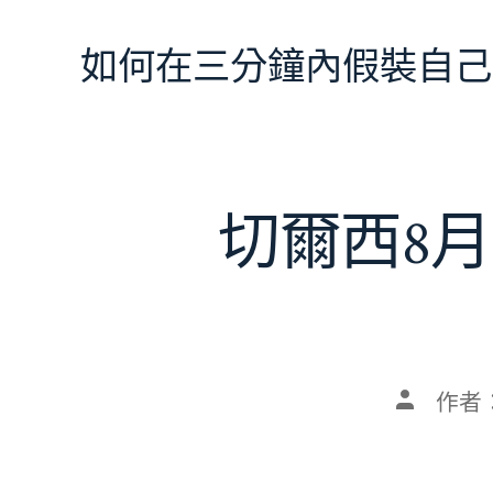
跳
至
如何在三分鐘內假裝自己
主
要
內
容
切爾西8月
文
作者
章
作
者