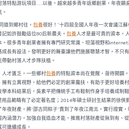
注
村落特點游玩項目……以後，越來越多青年返鄉創業，年夜顯
進
人
氣。
才
死
的同道到鄉村往，
包養
很好！”十四屆全國人年夜一次會議江蘇
水
書記如許鼓勵這位80后新農夫。
包養
人才是最可貴的資本，
甜
心
。很多青年創業者擁有專門研究常識、坦蕩視野和interne
寶
落成長有設法，發明更好的舞臺讓他們施展聰慧才智，不只
物
查
能帶動村落人才步隊扶植。
包
養
、人才匱乏，一些鄉村
包養
的特點資本尚在覺醒，亟待開闢
網
_
、擁有立異視野，給他們必定的創業攙扶，有助于更好培養
中
夜學本科結業后，吳素平把傳統手工布鞋制作身手培養成制鞋
國
網〉
在母嬰用品範疇有了必定著名度；2014年碩士研討生結業的徐
中
了年夜財產，將“邵古同粽子”賣到了年夜江南北。實行證實，
掘內涵潛力，加強自我造血才能，推進村落財產從無到有、
成可連續成長。