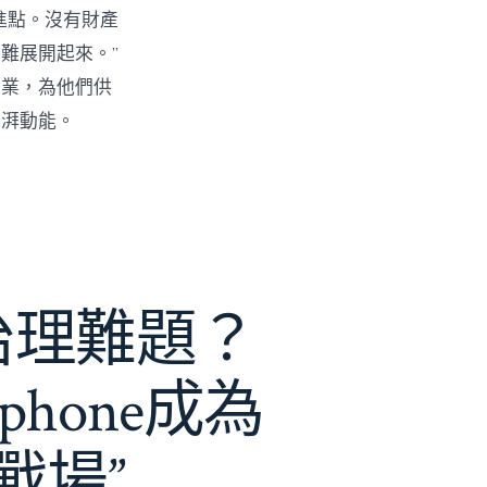
進點。沒有財產
難展開起來。”
創業，為他們供
彭湃動能。
e治理難題？
phone成為
戰場”