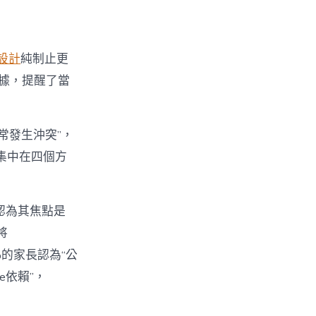
設計
純制止更
數據，提醒了當
經常發生沖突”，
集中在四個方
%認為其焦點是
將
%的家長認為“公
e依賴”，