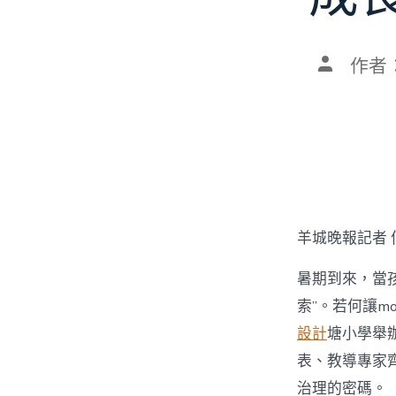
文
作者
章
作
者
羊城晚報記者 
暑期到來，當孩
索”。若何讓mo
設計
塘小學舉辦
表、教導專家齊
治理的密碼。