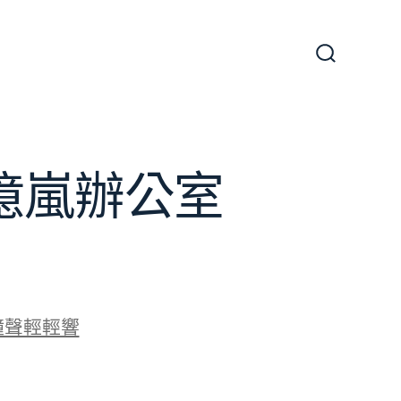
搜
尋
切
換
開
關
J億嵐辦公室
鐘聲輕輕響