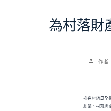
為村落財
文
作者
章
作
者
推進村落周全
創業、村落周全