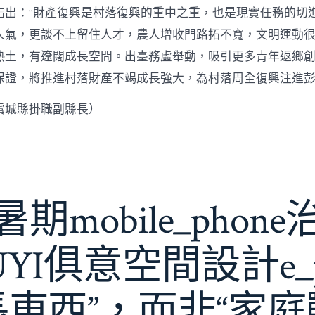
指出：“財產復興是村落復興的重中之重，也是現實任務的切
人氣，更談不上留住人才，農人增收門路拓不寬，文明運動很
熱土，有遼闊成長空間。出臺務虛舉動，吸引更多青年返鄉
保證，將推進村落財產不竭成長強大，為村落周全復興注進
虞城縣掛職副縣長）
期mobile_phon
JIUYI俱意空間設計e_
長東西”，而非“家庭