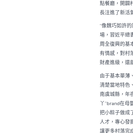
點餐廳，開闢
長注進了新活
“像魏巧如許
場，習近平總
周全復興的基本
有情感，對村
財產進級，還
由于基本單薄
清楚當地特色
南虞城縣，年
丫”brand
把小粽子做成
人才，專心發
讓更多村落完