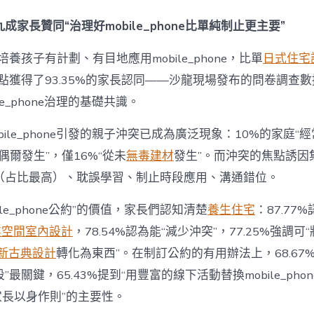
間
設
成家長贊同“治理好mobile_phone比單純制止更主要”
計
e_phone
養孩子有計劃、有目地應用mobile_phone，比單
日式住宅
成
為
點獲得了93.35%的家長認同——沙龍現場發布的問卷調查
“成
le_phone治理的基礎共識。
長
東
西”，
bile_phone引發的親子沖突已成為廣泛現象：10%的家庭“
而
“偶爾發生”，僅16%“從未
無毒建材
發生”。而沖突的焦點誘因
非
“家
（占比最高）、耽誤學習、制止時段應用、溝通錯位。
庭
戰
ile_phone公約”的價值，家長們認知清楚
養生住宅
：87.77
場”〉
中
業空間室內設計
，78.54%認為能“減少沖突”，77.25%強調可“
新古典設計
轉化為東西”。在制訂公約的有用辦法上，68.67
最關鍵，65.43%提到“用豐富的線下活動替換mobile_phon
“家長以身作則”的主要性。