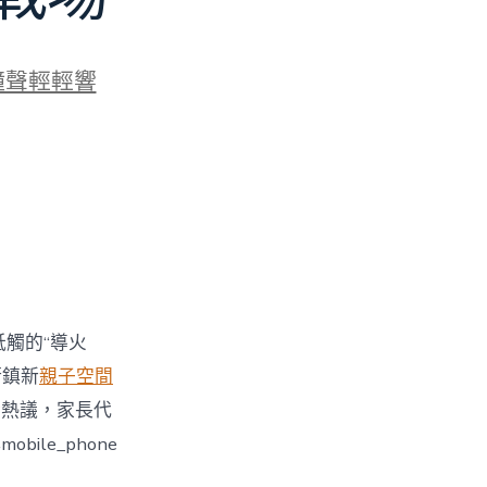
鐘聲輕輕響
牴觸的“導火
街鎮新
親子空間
引發熱議，家長代
le_phone