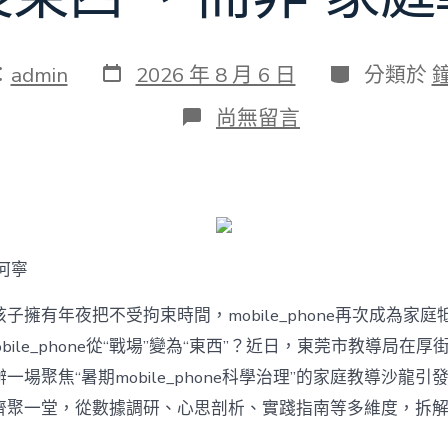
發
分
：
admin
2026 年 8 月 6 日
分類於
表
類
日
在
尚無留言
期
〈若
何
破
解
暑
期
mobile_phone
何寧
治
理
難
子擁有年夜把不受拘束時間，mobile_phone再次成為家庭
題？
bile_phone從“戰場”變為“東西”？近日，東莞市教導局在厚
讓
mobilJIUYI
一場聚焦“暑期mobile_phone科學治理”的家庭教導沙龍
俱
聚一堂，從數據調研、心思剖析、實踐指南等多維度，拆解mobi
意
空