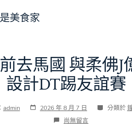
是美食家
前去馬國 與柔佛
設計DT踢友誼賽
發
分
：
admin
2026 年 8 月 7 日
分類於
表
類
日
在
尚無留言
期
〈切
爾