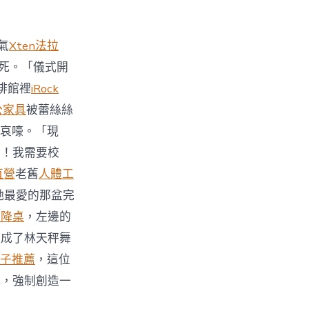
氣
Xten法拉
死。「儀式開
啡館裡
iRock
公家具
被蕾絲絲
哀嚎。「現
力！我需要校
直營
老舊
人體工
她最愛的那盆完
升降桌
，左邊的
變成了林天秤舞
子推薦
，這位
式，強制創造一