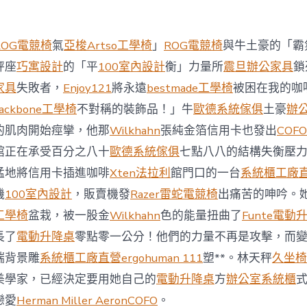
西
8
月
ROG電競椅
氣
亞梭Artso工學椅
」
ROG電競椅
與牛土豪的「霸
前
去
秤座
巧寓設計
的「平
100室內設計
衡」力量所
震旦辦公家具
鎖
馬
家具
失敗者，
Enjoy121
將永遠
bestmade工學椅
被困在我的咖
國
與
ackbone工學椅
不對稱的裝飾品！」牛
歐德系統傢俱
土豪
辦
柔
的肌肉開始痙攣，他那
Wilkhahn
張純金箔信用卡也發出
COFO
佛
J
館正在承受百分之八十
歐德系統傢俱
七點八八的結構失衡壓
億
猛地將信用卡插進咖啡
Xten法拉利
館門口的一台
系統櫃工廠
嵐
辦
機
100室內設計
，販賣機發
Razer雷蛇電競椅
出痛苦的呻吟。
公
工學椅
盆栽，被一股金
Wilkhahn
色的能量扭曲了
Funte電動
室
設
長了
電動升降桌
零點零一公分！他們的力量不再是攻擊，而
計
端背景雕
系統櫃工廠直營
ergohuman 111
塑**。林天秤
久坐椅
DT
踢
美學家，已經決定要用她自己的
電動升降桌
方
辦公室系統櫃
友
誼
戀愛
Herman Miller Aeron
COFO
。