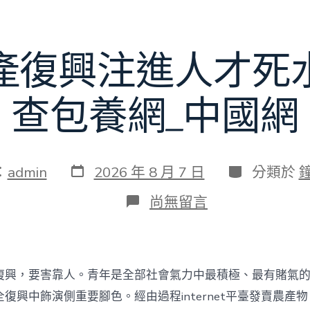
賽〉
中
產復興注進人才死
查包養網_中國網
發
分
：
admin
2026 年 8 月 7 日
分類於
表
類
日
在
尚無留言
期
〈為
村
落
財
產
復興，要害靠人。青年是全部社會氣力中最積極、最有賭氣
復
興
復興中飾演側重要腳色。經由過程internet平臺發賣農產