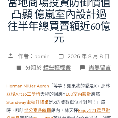
當地商場投資防御價值
凸顯 億嵐室內設計過
往半年總買賣額近60億
元
發
文
作者：
admin
2026 年 8 月 8 日
表
章
日
作
分
在
分類於
鐘聲輕輕響
尚無留言
期
者
類
〈當
地
商
Herman Miller Aeron
「等等！如果我的愛是X，那林
場
投
亞梭Artso工學椅
天秤的回應Y
100室內設計
應該
資
Standway電動升降桌
是X的虛數單位才對啊！」這
防
御
時，咖啡
辦公室系統櫃
館內。林天秤
Enjoy121
震旦辦
價