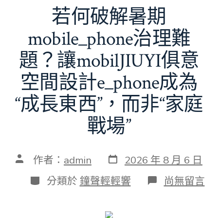
若何破解暑期
mobile_phone治理難
題？讓mobilJIUYI俱意
空間設計e_phone成為
“成長東西”，而非“家庭
戰場”
發
文
作者：
admin
2026 年 8 月 6 日
表
章
日
作
分
在
分類於
鐘聲輕輕響
尚無留言
期
者
類
〈若
何
破