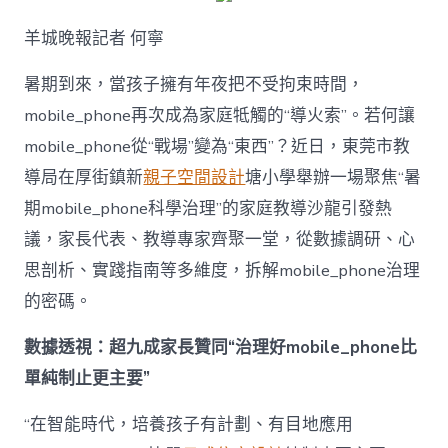
解
暑
羊城晚報記者 何寧
期
mobile_ph
治
暑期到來，當孩子擁有年夜把不受拘束時間，
理
mobile_phone再次成為家庭牴觸的“導火索”。若何讓
難
題？
mobile_phone從“戰場”變為“東西”？近日，東莞市教
讓
導局在厚街鎮新
親子空間設計
塘小學舉辦一場聚焦“暑
mobilJIUYI
俱
期mobile_phone科學治理”的家庭教導沙龍引發熱
意
議，家長代表、教導專家齊聚一堂，從數據調研、心
空
間
思剖析、實踐指南等多維度，拆解mobile_phone治理
設
計
的密碼。
e_phone
成
數據透視：超九成家長贊同“治理好mobile_phone比
為
單純制止更主要”
“成
長
東
“在智能時代，培養孩子有計劃、有目地應用
西”，