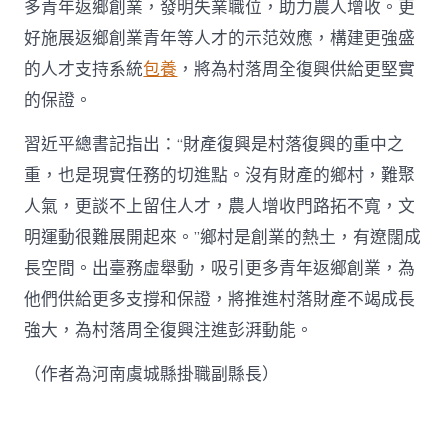
多青年返鄉創業，發明失業職位，助力農人增收。更
好施展返鄉創業青年等人才的示范效應，構建更強盛
的人才支持系統
包養
，將為村落周全復興供給更堅實
的保證。
習近平總書記指出：“財產復興是村落復興的重中之
重，也是現實任務的切進點。沒有財產的鄉村，難聚
人氣，更談不上留住人才，農人增收門路拓不寬，文
明運動很難展開起來。”鄉村是創業的熱土，有遼闊成
長空間。出臺務虛舉動，吸引更多青年返鄉創業，為
他們供給更多支撐和保證，將推進村落財產不竭成長
強大，為村落周全復興注進彭湃動能。
（作者為河南虞城縣掛職副縣長）