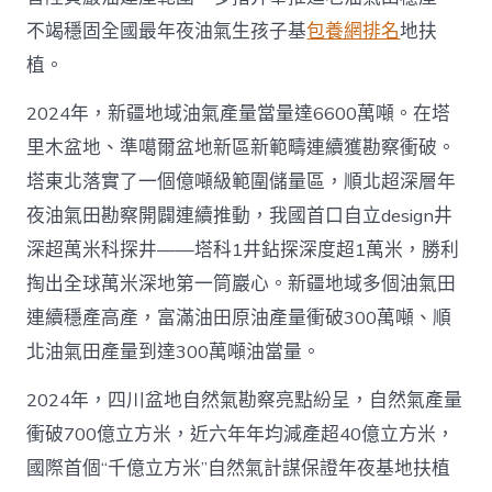
不竭穩固全國最年夜油氣生孩子基
包養網排名
地扶
植。
2024年，新疆地域油氣產量當量達6600萬噸。在塔
里木盆地、準噶爾盆地新區新範疇連續獲勘察衝破。
塔東北落實了一個億噸級範圍儲量區，順北超深層年
夜油氣田勘察開闢連續推動，我國首口自立design井
深超萬米科探井——塔科1井鉆探深度超1萬米，勝利
掏出全球萬米深地第一筒巖心。新疆地域多個油氣田
連續穩產高產，富滿油田原油產量衝破300萬噸、順
北油氣田產量到達300萬噸油當量。
2024年，四川盆地自然氣勘察亮點紛呈，自然氣產量
衝破700億立方米，近六年年均減產超40億立方米，
國際首個“千億立方米”自然氣計謀保證年夜基地扶植