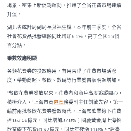
場景、密集上新促銷運動，推進了全省花費市場連續
升溫。
湖北省統計局副局長葉福生說，本年前三季度，全省
社會花費品批發總額同比增加5.1%，高于全國1.8個
百分點。
乘數效應明顯
各類花費券的投放應用，有用晉陞了花費市場活潑
度，帶動商超、餐飲、數碼等行業發賣額明顯增加。
“餐飲花費券發放以來，花費者和商戶高度追蹤關心，
積極介入。”上海市商
包養
務委副主任劉敏先容，第一
輪前兩批餐飲花費券發放時代，上海餐飲業線下花費
達163.06億元，同比增加37.8%；國慶黃金周上海餐
飲業線下花費81.92億元，同比年夜漲44.8%。“后臺