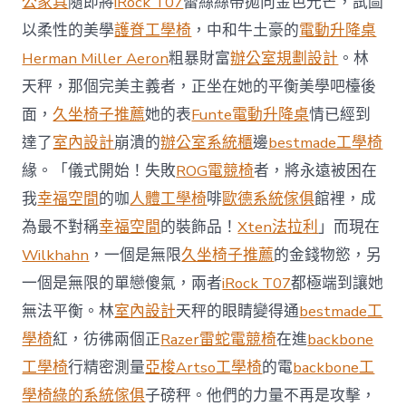
公家具
隨即將
iRock T07
蕾絲絲帶拋向金色光芒，試圖
值
凸
以柔性的美學
護脊工學椅
，中和牛土豪的
電動升降桌
顯 億
Herman Miller Aeron
粗暴財富
辦公室規劃設計
。林
嵐
室
天秤，那個完美主義者，正坐在她的平衡美學吧檯後
內
設
面，
久坐椅子推薦
她的表
Funte電動升降桌
情已經到
計
達了
室內設計
崩潰的
辦公室系統櫃
邊
bestmade工學椅
過
往
緣。「儀式開始！失敗
ROG電競椅
者，將永遠被困在
半
我
幸福空間
的咖
人體工學椅
啡
歐德系統傢俱
館裡，成
年
總
為最不對稱
幸福空間
的裝飾品！
Xten法拉利
」而現在
買
Wilkhahn
，一個是無限
久坐椅子推薦
的金錢物慾，另
賣
額
一個是無限的單戀傻氣，兩者
iRock T07
都極端到讓她
近
無法平衡。林
室內設計
天秤的眼睛變得通
bestmade工
60
億
學椅
紅，彷彿兩個正
Razer雷蛇電競椅
在進
backbone
元〉
工學椅
行精密測量
亞梭Artso工學椅
的電
backbone工
中
學椅
綠的系統傢俱
子磅秤。他們的力量不再是攻擊，