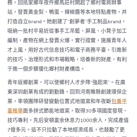
務，回抵家鄉年夜仵鄉馬莊村開起了鄉村電商辦事
站，發賣黃金梨、鴨蛋、辣椒醬等本地特點產物，并
打造自立brand。她創建了“創夢者”手工制品brand，
吸納一批村平易近從事手工吊籃、屏風、小凳子加工
編制，產物在網上發賣火爆。實行證實，施展青年人
才上風，用好古代信息技巧和電子商務平臺，引進新
的技巧、治理形式和市場戰略，培養新的財產，有利
于進一個步驟優化鄉村財產構造。
青年返鄉創業，可以使鄉村人才步隊“強起來”。在廣
東深圳創業有成的劉勤鋒，回到河南睢縣創建環保企
業，率領團隊研發變動位置式地道窯和年夜斷
包養平
臺推舉
面多拼式節能地道窯，取得30多項國度發現、
技巧專利，先后安頓富余休息力1000余人，完成產值
7億多元。這不只拉動了本地經濟成長，也鼓勵了更