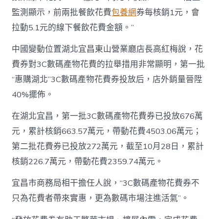
監測顯示，前兩批餐飲花費
包養網
券每核銷1元，會
拉動5.1元的線下餐飲花費金額。”
中國變動位置湖北宜昌東山營業廳店長高紅梅說，花
費券對3C數碼產物花費的拉舉措用非常顯明，第一批
“惠購湖北”3C數碼產物花費券投放后，店外銷量晉陞
40%擺佈。
在湖北宜昌，第一批3C數碼產物花費券已投放676萬
元，累計核銷663.57萬元，帶動花費4503.06萬元；
第二批花費券已投放272萬元，截至10月28日，累計
核銷226.7萬元，帶動花費2359.74萬元。
宜昌市商務局相干擔任人說，“3C數碼產物花費券不
只為花費者帶來實惠，更為數碼市場注進活氣”。