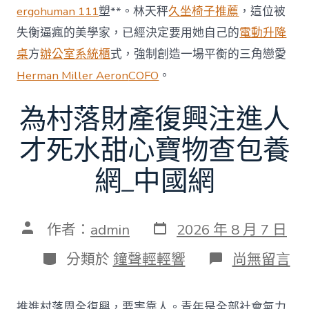
ergohuman 111
塑**。林天秤
久坐椅子推薦
，這位被
失衡逼瘋的美學家，已經決定要用她自己的
電動升降
桌
方
辦公室系統櫃
式，強制創造一場平衡的三角戀愛
Herman Miller Aeron
COFO
。
為村落財產復興注進人
才死水甜心寶物查包養
網_中國網
發
文
作者：
admin
2026 年 8 月 7 日
表
章
日
作
分
在
分類於
鐘聲輕輕響
尚無留言
期
者
類
〈為
村
落
推進村落周全復興，要害靠人。青年是全部社會氣力