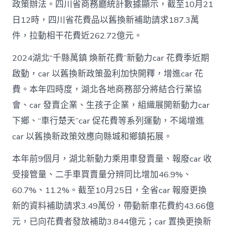
政策辦法。四川省商務廳統計數據顯示，截至10月21
日12時，四川省花費品以舊換新補助請求187.3萬
件，拉動相干花費近262.72億元。
2024湖北“千縣萬鎮 煥新花費”新動力car 花費季近期
啟動，car 以舊換新政策盈利加快開釋，增進car 花
費。本年四時度，湖北各地商務部分將結合行業協
會、car 發賣企業、生孩子企業，組織展開新動力car
下鄉、“車行楚天”car 促花費等系列運動，不竭增進
car 以舊換新政策效應向縣城和鄉鎮拓展。
本年前9個月，湖北新動力乘用車發賣量、報廢car 收
受接管量、二手車買賣量分辨同比增加46.9%、
60.7%、11.2%。截至10月25日，全省car 報廢更換
新的資料補助請求3.49萬份，帶動新車花費約43.66億
元，已向花費者發放補助3.844億元；car 置換更換新