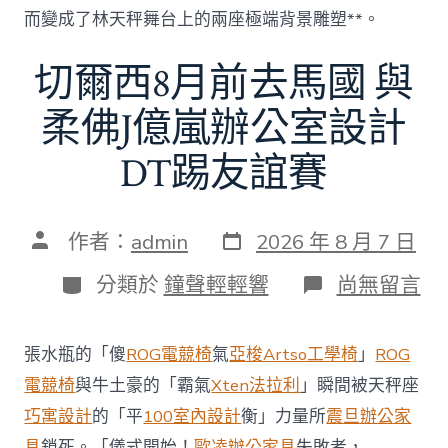
而變成了林天秤舞台上的兩座極端背景雕塑**。
切爾西8月前去馬國 與
柔佛J億嵐辦公室設計
DT踢友誼賽
發
文
作者：
admin
2026 年 8 月 7 日
表
章
日
作
分
在
分類於
鐘聲輕輕響
尚無留言
期
者
類
〈切
爾
西
張水瓶的「傻
ROG電競椅
氣
亞梭Artso工學椅
」
ROG
8
月
電競椅
與牛土豪的「霸氣
Xten法拉利
」瞬間被天秤座
前
巧寓設計
的「平
100室內設計
衡」力量所
震旦辦公家
去
馬
具
鎖死。「儀式開始！
歐凌辦公家具
失敗者，