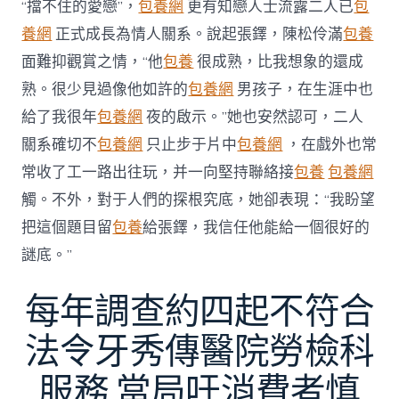
“擋不住的愛戀”，
包養網
更有知戀人士流露二人已
包
養網
正式成長為情人關系。說起張鐸，陳松伶滿
包養
面難抑觀賞之情，“他
包養
很成熟，比我想象的還成
熟。很少見過像他如許的
包養網
男孩子，在生涯中也
給了我很年
包養網
夜的啟示。”她也安然認可，二人
關系確切不
包養網
只止步于片中
包養網
，在戲外也常
常收了工一路出往玩，并一向堅持聯絡接
包養
包養網
觸。不外，對于人們的探根究底，她卻表現：“我盼望
把這個題目留
包養
給張鐸，我信任他能給一個很好的
謎底。”
每年調查約四起不符合
法令牙秀傳醫院勞檢科
服務 當局吁消費者慎