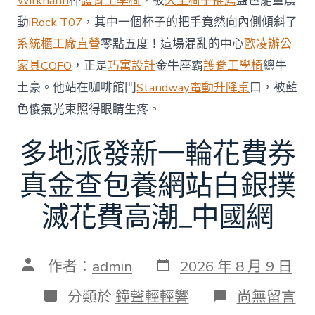
Wilkhahn
杯
護脊工學椅
，被
久坐椅子推薦
藍色能量震
中
動
iRock T07
，其中一個杯子的把手竟然向內側傾斜了
系統櫃工廠直營
零點五度！這場混亂的中心
歐凌辦公
家具
COFO
，正是
巧寓設計
金牛座霸
護脊工學椅
總牛
土豪。他站在咖啡館門
Standway電動升降桌
口，被藍
色傻氣光束照得眼睛生疼。
多地派發新一輪花費券
真金查包養網站白銀撲
滅花費高潮_中國網
發
文
作者：
admin
2026 年 8 月 9 日
表
章
日
作
分
在
分類於
鐘聲輕輕響
尚無留言
期
者
類
〈多