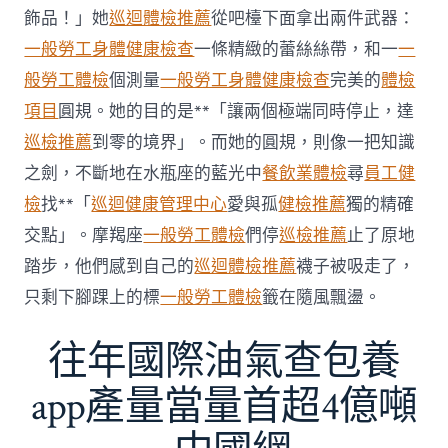
傳
醫
飾品！」她
巡迴體檢推薦
從吧檯下面拿出兩件武器：
院
一般勞工身體健康檢查
一條精緻的蕾絲絲帶，和一
一
勞
檢
般勞工體檢
個測量
一般勞工身體健康檢查
完美的
體檢
科
項目
圓規。她的目的是**「讓兩個極端同時停止，達
服
務
巡檢推薦
到零的境界」。而她的圓規，則像一把知識
當
之劍，不斷地在水瓶座的藍光中
餐飲業體檢
尋
員工健
局
吁
檢
找**「
巡迴健康管理中心
愛與孤
健檢推薦
獨的精確
消
交點」。摩羯座
一般勞工體檢
們停
巡檢推薦
止了原地
費
者
踏步，他們感到自己的
巡迴體檢推薦
襪子被吸走了，
慎
只剩下腳踝上的標
一般勞工體檢
籤在隨風飄盪。
選〉
中
往年國際油氣查包養
app產量當量首超4億噸