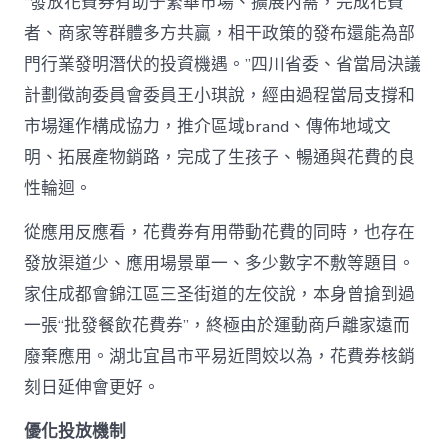
“發放花費券有助于繁華市場、擴展內需，完成花費
者、商家等群體多方共贏，相干政策的發布還能為部
門行業發明潛伏的投資機遇。”四川省委、省當局決議
計劃徵詢委員會委員王小琪說，經由過程當局支撐和
市場運作構成協力，推介區域brand、傳佈地域文
明、拓展產物銷路，完成了生孩子、暢通與花費的良
性輪迴。
從應用反應看，花費券有用帶動花費的同時，也存在
發放渠道少、應用場景單一、多少數字不敷等題目。
家住成都會錦江區三圣街道的左佼說，本身曾搶到過
一張“批發餐飲花費券”，終極由於運動商戶離家遠而
廢棄應用。湖北宜昌市平易近閆姣以為，花費券核銷
刻日延伸會更好。
優化投放機制