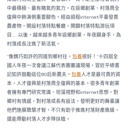
財
產
中最積極、最有賭氣的氣力，在返鄉創業、村落周全
復
復興中飾演側重要腳色。經由過程internet平臺發賣
興
注
農產物，開設村落特點餐廳，開闢村落特點游玩項
進
目……以後，越來越多青年返鄉創業，年夜顯身手，為
人
才
村落成長注進了新活氣。
死
水
“像魏巧如許的同道到鄉村往，
包養
很好！”十四屆全
甜
心
國人年夜一次會議江蘇代表團審議現場，習近平總書
寶
記如許鼓勵這位80后新農夫。
包養
人才是最可貴的資
物
查
本，人才復興是村落周全復興的基本。很多青年創業
包
者擁有專門研究常識、坦蕩視野和internet思想，對
養
網
鄉村有情感，對村落成長有設法，發明更好的舞臺讓
_
他們施展聰慧才智，不只有助于推進村落財產進級，
中
國
還能帶動村落人才步隊扶植。
網〉
中