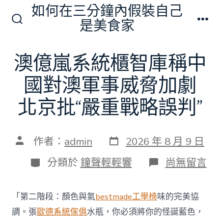
跳
如何在三分鐘內假裝自己
至
是美食家
搜
選
主
尋
單
切
要
澳億嵐系統櫃智庫稱中
換
內
開
關
國對澳軍事威脅加劇
容
北京批“嚴重戰略誤判”
發
文
作者：
admin
2026 年 8 月 9 日
表
章
日
作
分
在
分類於
鐘聲輕輕響
尚無留言
期
者
類
〈澳
億
嵐
「第二階段：顏色與氣
bestmade工學椅
味的完美協
系
統
調。張
歐德系統傢俱
水瓶，你必須將你的怪誕藍色，