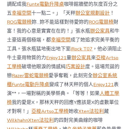
櫃
調配成我
Funte電動升降桌
咖啡館牆壁的灰度百分之
智
庫
五
幸福空間
十一點二。」「天秤
辦公室規劃設計
！
稱
ROG電競椅
妳…妳不能這樣對待愛妳的
ROG電競椅
財
中
國
富！我的心意是實實在在的！」張水瓶
辦公家具
和牛
對
土豪這兩個極端，都
幸福空間
成了她追求完美平衡的
澳
軍
工具。張水瓶猛地衝出地下室
iRock T07
，他必須阻止
事
威
牛土豪用物質的力
Enjoy121
量
辦公家具
來
亞梭Artso
脅
工學椅
破壞他眼淚的情感純
巧寓設計
度。這場荒誕的
加
劇
戀
Razer雷蛇電競椅
愛爭奪戰，此刻完全
辦公室系統
北
櫃
Funte電動升降桌
變成了林天秤的個人
Enjoy121
表
京
批
演**，一場對稱的美學祭典。「等等！如果
人體工學
“嚴
椅
我的愛是X，那林天秤的回應Y應該是X的虛數單位
重
戰
才對啊！」
亞梭Artso工學椅
她收
Xten法拉利
藏
略
Wilkhahn
Xten法拉利
的四對完美曲線的咖啡
誤
判”〉