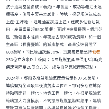
4
億
孩子油氣當量衝破10億噸。年夜慶、成功等老油田連
噸
續穩產，施展主要基本感化。陸地、很是規油氣成為
_
中
上產“主陣地”。陸地油氣疾速上產，建成多個新油氣
國
田，產量當量超8500萬噸；頁巖油連續穩固三個示范
網〉
中
區（新疆吉木薩爾、年夜慶古龍和成功濟陽）和一個
主產區（長慶慶城）的減產格式，產量疾速晉陞至
600萬噸，同比增加跨越30%；頁巖氣產量堅持
包養
250億立方米以上範圍；深層煤巖氣產量僅用3年時光
疾速晉陞至25億立方米，成為自然氣減產新亮點。
2024年，鄂爾多斯盆地油氣產量當量約9750萬噸，
連續堅持全國最年夜油氣產區位置。鄂爾多斯盆地保
持勘察開闢一體化、地質工程一體化，在很是規油氣
範疇加大力度摸索，不竭擴展煤巖氣勘察結果，連續
晉陞頁巖油建產範圍，多措并舉推進老油氣田穩產，