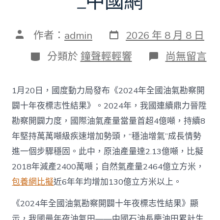
_中國網
發
文
作者：
admin
2026 年 8 月 8 日
表
章
日
作
分
在
分類於
鐘聲輕輕響
尚無留言
期
者
類
〈往
年
國
1月20日，國度動力局發布《2024年全國油氣勘察開
際
油
闢十年夜標志性結果》。2024年，我國連續鼎力晉陞
氣
勘察開闢力度，國際油氣產量當量首超4億噸，持續8
查
包
年堅持萬萬噸級疾速增加勢頭，“穩油增氣”成長情勢
養
進一個步驟穩固。此中，原油產量達2.13億噸，比擬
app
產
2018年減產2400萬噸；自然氣產量2464億立方米，
量
包養網比擬
近6年年均增加130億立方米以上。
當
量
首
《2024年全國油氣勘察開闢十年夜標志性結果》顯
超
示，我國最年夜油氣田——中國石油長慶油田累計生