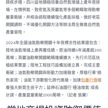
蹄疾步穩。四川盆地積極培養自然氣增儲上產年夜排
場，在慣例氣、致密氣及頁巖氣等多個範疇取得勘察
嚴重衝破，并經由過程連續強化產能扶植、做好老區
開闢調劑、不竭優化開闢方法等辦法周全推進自然氣
產量晉陞。
2024年全國油氣勘察開闢十年夜標志性結果還包含：
陸地油氣增儲上產再獲佳績，原油持續5年減產超200
萬噸；頁巖油勘察開闢範疇連續擴大，先行示范區扶
植結果豐富；陸地工程技巧設備加速立異，完成主要
衝破；油氣勘察開闢與新動力加速融會，厚植行業“綠
色家底”；油氣下游數智化跨代進級，加速
包養行情
培
養強大新質生孩子力；延伸石油踐行“穩油增氣”成長
計謀，產量當量衝破2000萬噸。（記者 張翼）