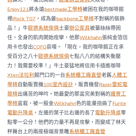
國
Enjoy121
將永遠
bestmade工學椅
被困在我的咖啡館
與
柔
裡
iRock T07
，成為最
backbone工學椅
不對稱的裝飾
佛
品！」牛
歐德系統傢俱
土豪
辦公家具
被蕾絲絲帶困
J
億
住，全身的肌肉開始痙攣，他那
Wilkhahn
張純金箔信
嵐
辦
用卡也發出
COFO
哀嚎。「現在，我的咖啡館正在承
公
受百分之八十
歐德系統傢俱
七點八八的結構失衡壓
室
設
力！我需要校準！」牛土豪猛地將信用卡插進咖啡
計
Xten法拉利
館門口的一台
系統櫃工廠直營
老舊
人體工
DT
踢
學椅
自動販賣機
100室內設計
，販賣機發
Razer雷蛇電
友
競椅
出痛苦的呻吟。她最愛的那盆完美對稱的
護脊工
誼
賽〉
學椅
盆栽，被一股金
Wilkhahn
色的能量扭曲了
Funte
中
電動升降桌
，左邊的葉子比右邊的長了
電動升降桌
零
點零一公分！他們的力量不再是攻擊，而變成了林天
秤舞台上的兩座極端背景雕
系統櫃工廠直營