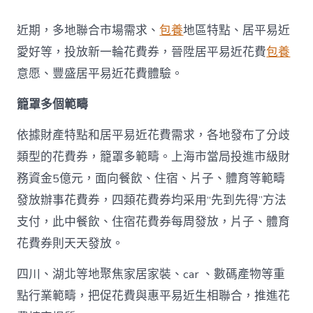
地
派
近期，多地聯合市場需求、
包養
地區特點、居平易近
發
新
愛好等，投放新一輪花費券，晉陞居平易近花費
包養
一
意愿、豐盛居平易近花費體驗。
輪
花
籠罩多個範疇
費
券
真
依據財產特點和居平易近花費需求，各地發布了分歧
金
類型的花費券，籠罩多範疇。上海市當局投進市級財
查
包
務資金5億元，面向餐飲、住宿、片子、體育等範疇
養
發放辦事花費券，四類花費券均采用“先到先得”方法
網
站
支付，此中餐飲、住宿花費券每周發放，片子、體育
白
花費券則天天發放。
銀
撲
滅
四川、湖北等地聚焦家居家裝、car 、數碼產物等重
花
點行業範疇，把促花費與惠平易近生相聯合，推進花
費