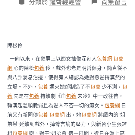
作
分
在
分類於
鐘聲輕輕響
尚無留言
期
者
類
〈陳
松
伶
否
定
台
包
陳松伶
養
姐
一向以來，在熒屏上以節女抽像深刻人
包養網
包養
弟
戀
網
心的陳松
包養
伶，戲外也老是明哲保身，簡直從不
風
與八卦消息沾邊，使得旁人總認為她對戀愛持漠然的
聞
戲
立場。不外，
包養
邇來她卻制造了不
包養
少不測，
包
內
養
先是在
包養
持續劇《血
包養
未冷》中一改往昔，
戲
外
轉演起溫順脆弱且為愛人不吝一切的癡女。
包養網
日
皆
前又有新聞傳
包養
包養網
出，她
包養網
將戲內的“姐
“為
愛
弟戀”延續到戲外，掉臂言論的壓力，與新晉小生張鐸
熄
滅”〉
相
包養網
戀。對于“姐弟戀”這一風聞，近日在滬上高