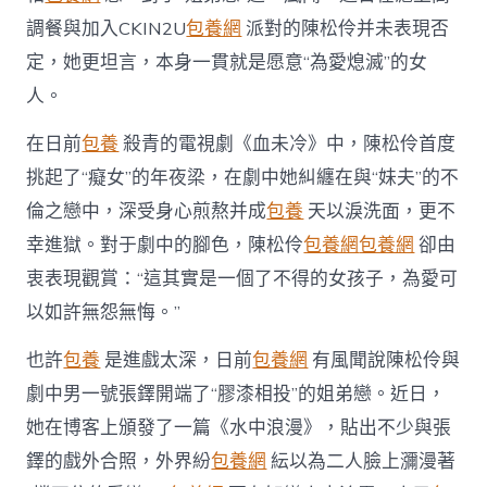
中
調餐與加入CKIN2U
包養網
派對的陳松伶并未表現否
定，她更坦言，本身一貫就是愿意“為愛熄滅”的女
人。
在日前
包養
殺青的電視劇《血未冷》中，陳松伶首度
挑起了“癡女”的年夜梁，在劇中她糾纏在與“妹夫”的不
倫之戀中，深受身心煎熬并成
包養
天以淚洗面，更不
幸進獄。對于劇中的腳色，陳松伶
包養網
包養網
卻由
衷表現觀賞：“這其實是一個了不得的女孩子，為愛可
以如許無怨無悔。”
也許
包養
是進戲太深，日前
包養網
有風聞說陳松伶與
劇中男一號張鐸開端了“膠漆相投”的姐弟戀。近日，
她在博客上頒發了一篇《水中浪漫》，貼出不少與張
鐸的戲外合照，外界紛
包養網
紜以為二人臉上瀰漫著