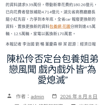
的資料請求9.39萬份，帶動新車花費約180.26億元，
已向花費者發放補助4.714億元。湖北省商務廳廳長
龍小紅先容，力爭到本年底，全省car 報廢更換新的
資料、置換更換新的資料
包養網 花圃
分辨到達4.5萬
輛、12.5萬輛，家電以舊換新170萬套。
本報記者 李治國 劉 暢 董慶森 柳 潔 起源：經濟日報
陳松伶否定台包養姐弟
戀風聞 戲內戲外皆“為
愛熄滅”
發
文
作者：
admin
2026 年 8 月 8 日
表
章
日