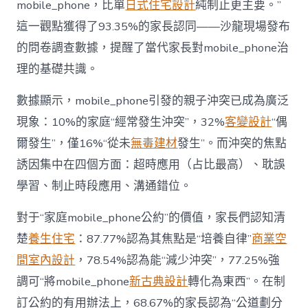
mobile_phone，比單
日式住宅設計
純制止更主要。”
而
非
這一觀點獲得了93.35%的家長認同——沙龍現場發布
“家
的問卷調查數據，提醒了當代家長對mobile_phone治
庭
戰
理的基礎共識。
場”〉
中
數據顯示，mobile_phone引發的親子沖突已成為廣泛
現象：10%的家庭“經常發生沖突”，32%
客變設計
“偶
爾發生”，僅16%“從未
無毒建材
發生”。而沖突的焦點
誘因集中在四個方面：超時應用（占比最高）、耽誤
學習、制止時段應用、溝通錯位。
對于“家庭mobile_phone公約”的價值，家長們認知清
楚
養生住宅
：87.77%認為其焦點是“培養自律”
商業空
間室內設計
，78.54%認為能“減少沖突”，77.25%強
調可“將mobile_phone
新古典設計
轉化為東西”。在制
訂公約的有用辦法上，68.67%的家長認為“公道劃分