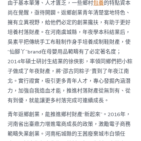
由于基本單薄、人才匱乏，一些鄉村
包養
的特點資本
尚在覺醒，亟待開闢。返鄉創業青年清楚當地特色、
擁有立異視野，給他們必定的創業攙扶，有助于更好
培養村落財產。在河南虞城縣，年夜學本科結業后，
吳素平把傳統手工布鞋制作身手培養成制鞋財產，使
“仙腳丫”brand在母嬰用品範疇有了必定著名度；
2014年碩士研討生結業的徐俠影，率領同鄉們把小粽
子做成了年夜財產，將“邵古同粽子”賣到了年夜江南
北。實行證實，吸引更多青年人才，專心發掘內涵潛
力，加強自我造血才能，推進村落財產從無到有、從
有到優，就能讓更多村落完成可連續成長。
青年返鄉創業，能推進鄉村財產“新起來”。2016年，
河南省出臺鼎力增進電商成長的政策，激勵電子商務
範疇失業創業。河南柘城縣的王茜廢棄城市白領任