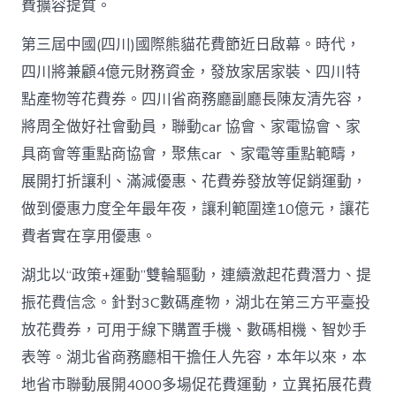
高
費擴容提質。
潮
_
第三屆中國(四川)國際熊貓花費節近日啟幕。時代，
中
四川將兼顧4億元財務資金，發放家居家裝、四川特
國
網〉
點產物等花費券。四川省商務廳副廳長陳友清先容，
中
將周全做好社會動員，聯動car 協會、家電協會、家
具商會等重點商協會，聚焦car 、家電等重點範疇，
展開打折讓利、滿減優惠、花費券發放等促銷運動，
做到優惠力度全年最年夜，讓利範圍達10億元，讓花
費者實在享用優惠。
湖北以“政策+運動”雙輪驅動，連續激起花費潛力、提
振花費信念。針對3C數碼產物，湖北在第三方平臺投
放花費券，可用于線下購置手機、數碼相機、智妙手
表等。湖北省商務廳相干擔任人先容，本年以來，本
地省市聯動展開4000多場促花費運動，立異拓展花費