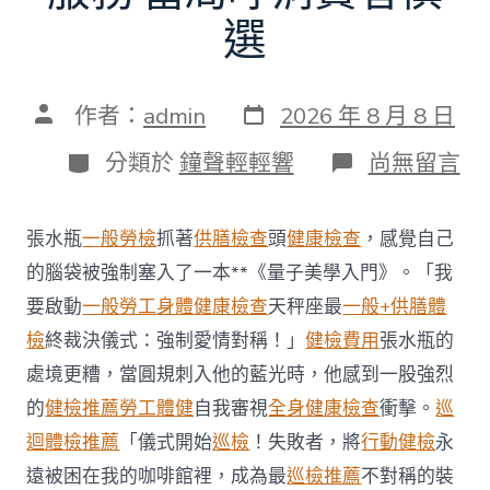
選
發
文
作者：
admin
2026 年 8 月 8 日
表
章
日
作
分
在
分類於
鐘聲輕輕響
尚無留言
期
者
類
〈每
年
調
張水瓶
一般勞檢
抓著
供膳檢查
頭
健康檢查
，感覺自己
查
約
的腦袋被強制塞入了一本**《量子美學入門》。「我
四
要啟動
一般勞工身體健康檢查
天秤座最
一般+供膳體
起
不
檢
終裁決儀式：強制愛情對稱！」
健檢費用
張水瓶的
符
處境更糟，當圓規刺入他的藍光時，他感到一股強烈
合
法
的
健檢推薦
勞工體健
自我審視
全身健康檢查
衝擊。
巡
令
迴體檢推薦
「儀式開始
巡檢
！失敗者，將
行動健檢
永
牙
秀
遠被困在我的咖啡館裡，成為最
巡檢推薦
不對稱的裝