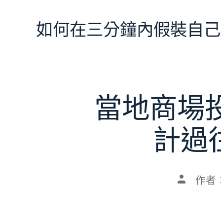
跳
至
如何在三分鐘內假裝自己
主
要
內
容
當地商場
計過
文
作者
章
作
者