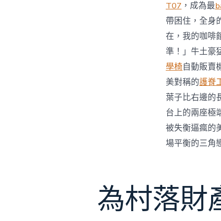
T07
，成為最
b
帶困住，全身
在，我的咖啡
準！」牛土豪
學椅
自動販賣
美對稱的
護脊
葉子比右邊的
台上的兩座極
被失衡逼瘋的
場平衡的三角
為村落財