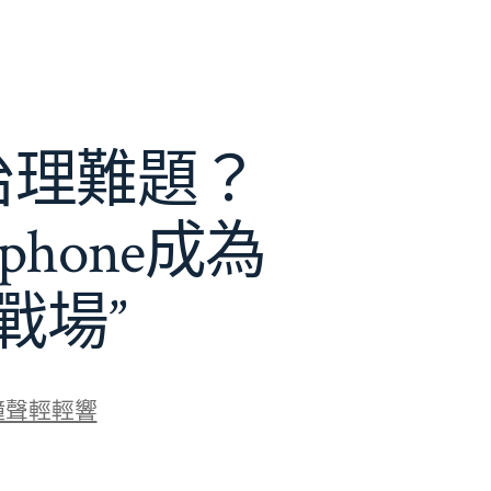
e治理難題？
phone成為
戰場”
鐘聲輕輕響