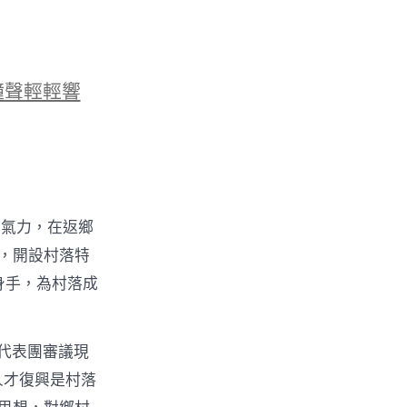
鐘聲輕輕響
的氣力，在返鄉
物，開設村落特
身手，為村落成
代表團審議現
人才復興是村落