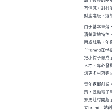
周全復興的基本
有情感，對村
財產進級，還
由于基本單薄
清楚當地特色
南虞城縣，年
丫”brand
把小粽子做成
人才，專心發
讓更多村落完
青年返鄉創業，
策，激勵電子
鄉馬莊村開起
立brand。