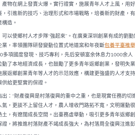
，產物在網上發賣火爆。實行證實，施展青年人才上風，用
臺，引進新的技巧、治理形式和市場戰略，培養新的財產，
產構造。
，可以使鄉村人才步隊“強起來”。在廣東深圳創業有成的劉勤
企業，率領團隊研發變動位置式地道窯和年夜斷
包養平臺推
0多項國度發現、技巧專利，先后安頓富余休息力1000余人
拉動了本地經濟成長，也鼓勵了更多青年返鄉創業，發明失
施展返鄉創業青年等人才的示范效應，構建更強盛的人才支
興供給更堅實的保證。
指出：“財產復興是村落復興的重中之重，也是現實任務的切
人氣，更談不上留住人才，農人增收門路拓不寬，文明運動很
熱土，有遼闊成長空間。出臺務虛舉動，吸引更多青年返鄉
保證，將推進村落財產不竭成長強大，為村落周全復興注進