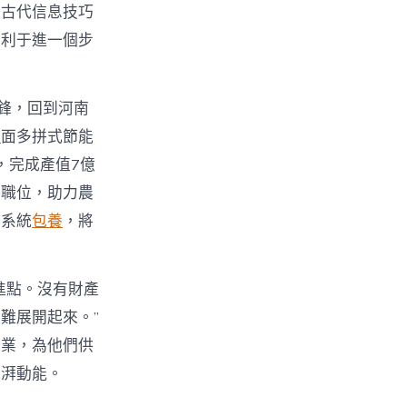
好古代信息技巧
有利于進一個步
鋒，回到河南
舉
面多拼式節能
，完成產值7億
業職位，助力農
持系統
包養
，將
進點。沒有財產
難展開起來。”
創業，為他們供
彭湃動能。