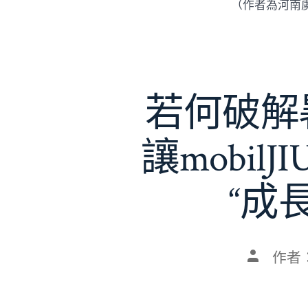
（作者為河南
若何破解暑
讓mobil
“成
文
作者
章
作
者