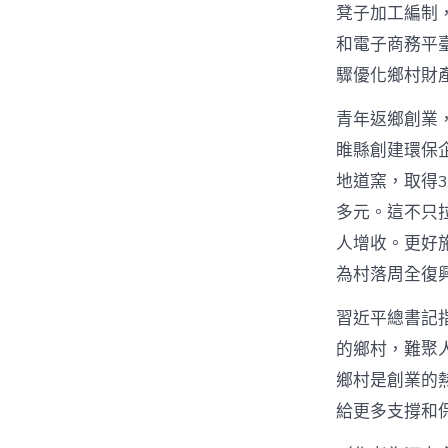
凳子加工編制
和電子商務平
驟優化鄉村財
青年返鄉創業
睢縣創建環保
地道窯，取得3
多元。這不只
人增收。更好
為村落周全復
習近平總書記
的鄉村，難聚
鄉村是創業的
給更多支撐和