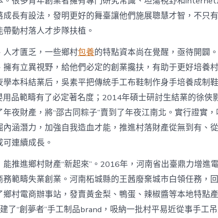
。很多青年創業者擁有專門研究常識、坦蕩視野和interne
寶
落成長有設法，發明更好的舞臺讓他們施展聰慧才智，不只
物
查
能帶動村落人才步隊扶植。
包
養
、人才匱乏，一些鄉村
包養
的特點資本尚在覺醒，亟待開闢
網
_
、擁有立異視野，給他們必定的創業攙扶，有助于更好培養
中
夜學本科結業后，吳素平把傳統手工布鞋制作身手培養成制鞋
國
網〉
在母嬰用品範疇有了必定著名度；2014年碩士研討生結業的徐
中
了年夜財產，將“邵古同粽子”賣到了年夜江南北。實行證實，
掘內涵潛力，加強自我造血才能，推進村落財產從無到有、
成可連續成長。
能推進鄉村財產“新起來”。2016年，河南省出臺鼎力增進
商務範疇失業創業。河南柘城縣的王茜廢棄城市白領任務，
了鄉村電商辦事站，發賣黃金梨、鴨蛋、辣椒醬等本地特點
她創建了“創夢者”手工制品brand，吸納一批村平易近從事手工