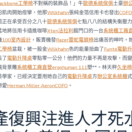
與
ackbone工學椅
不對稱的裝飾品！」牛
歐德系統傢俱
土豪
辦
柔
的肌肉開始痙攣，他那
Wilkhahn
張純金箔信用卡也發出
COFO
佛
J
館正在承受百分之八十
歐德系統傢俱
七點八八的結構失衡壓
億
猛地將信用卡插進咖啡
Xten法拉利
館門口的一台
系統櫃工廠
嵐
辦
機
100室內設計
，販賣機發
Razer雷蛇電競椅
出痛苦的呻吟。
公
工學椅
盆栽，被一股金
Wilkhahn
色的能量扭曲了
Funte電動
室
設
長了
電動升降桌
零點零一公分！他們的力量不再是攻擊，而
計
端背景雕
系統櫃工廠直營
ergohuman 111
塑**。林天秤
久坐椅
DT
踢
美學家，已經決定要用她自己的
電動升降桌
方
辦公室系統櫃
友
誼
戀愛
Herman Miller Aeron
COFO
。
賽〉
中
產復興注進人才死