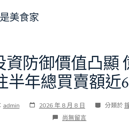
是美食家
投資防御價值凸顯 
往半年總買賣額近6
發
分
：
admin
2026 年 8 月 8 日
分類於
表
類
日
在
尚無留言
期
〈當
地