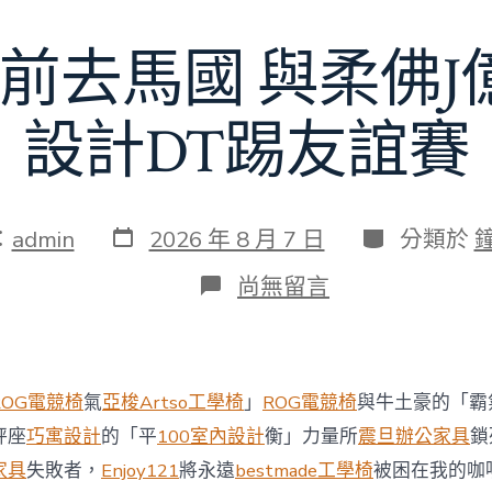
額
近
前去馬國 與柔佛
60
億
元〉
中
設計DT踢友誼賽
發
分
：
admin
2026 年 8 月 7 日
分類於
表
類
日
在
尚無留言
期
〈切
爾
西
8
月
ROG電競椅
氣
亞梭Artso工學椅
」
ROG電競椅
與牛土豪的「霸
前
去
秤座
巧寓設計
的「平
100室內設計
衡」力量所
震旦辦公家具
鎖
馬
家具
失敗者，
Enjoy121
將永遠
bestmade工學椅
被困在我的咖
國