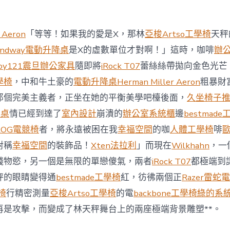
商
場
投
 Aeron
「等等！如果我的愛是X，那林
亞梭Artso工學椅
天秤
資
防
andway電動升降桌
是X的虛數單位才對啊！」這時，咖啡
辦
御
oy121
震旦辦公家具
隨即將
iRock T07
蕾絲絲帶拋向金色光芒
價
值
學椅
，中和牛土豪的
電動升降桌
Herman Miller Aeron
粗暴財
凸
那個完美主義者，正坐在她的平衡美學吧檯後面，
久坐椅子
顯 億
嵐
降桌
情已經到達了
室內設計
崩潰的
辦公室系統櫃
邊
bestmad
室
ROG電競椅
者，將永遠被困在我
幸福空間
的咖
人體工學椅
啡
內
設
對稱
幸福空間
的裝飾品！
Xten法拉利
」而現在
Wilkhahn
，一
計
錢物慾，另一個是無限的單戀傻氣，兩者
iRock T07
都極端到
過
往
秤的眼睛變得通
bestmade工學椅
紅，彷彿兩個正
Razer雷蛇
半
學椅
行精密測量
亞梭Artso工學椅
的電
backbone工學椅
綠的系
年
總
再是攻擊，而變成了林天秤舞台上的兩座極端背景雕塑**。
買
賣