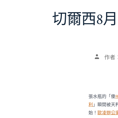
切爾西8月
文
作者
章
作
者
張水瓶的「傻
利
」瞬間被天
始！
歐凌辦公