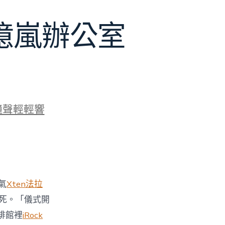
J億嵐辦公室
鐘聲輕輕響
氣
Xten法拉
死。「儀式開
啡館裡
iRock