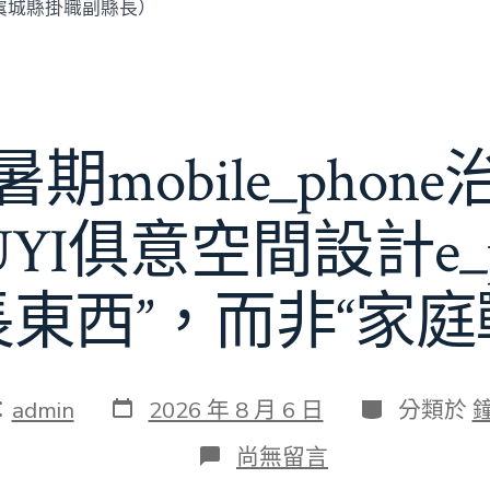
虞城縣掛職副縣長）
期mobile_phon
JIUYI俱意空間設計e_
長東西”，而非“家庭
發
分
：
admin
2026 年 8 月 6 日
分類於
表
類
日
在
尚無留言
期
〈若