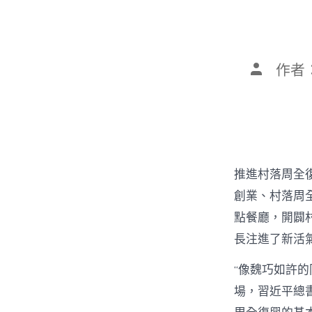
文
作者
章
作
者
推進村落周全
創業、村落周全
點餐廳，開闢
長注進了新活
“像魏巧如許
場，習近平總