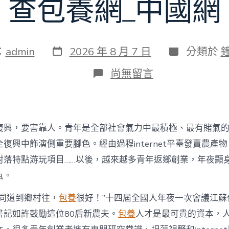
查包養網_中國網
發
分
：
admin
2026 年 8 月 7 日
分類於
表
類
日
在
尚無留言
期
〈為
村
落
財
產
復興，要害靠人。青年是全部社會氣力中最積極、最有賭氣
復
興
復興中飾演側重要腳色。經由過程internet平臺發賣農產
注
村落特點游玩項目……以後，越來越多青年返鄉創業，年夜顯
進
人
氣。
才
死
的同道到鄉村往，
包養
很好！”十四屆全國人年夜一次會議江蘇
水
書記如許鼓勵這位80后新農夫。
包養
人才是最可貴的資本，
甜
心