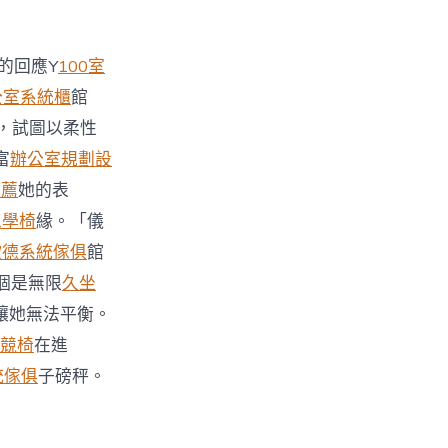
的回應Y
100室
公室系統櫃
館
，試圖以柔性
富
辦公室規劃設
推薦
她的表
e工學椅
緣。「儀
歐德系統傢俱
館
個是無限
久坐
讓她無法平衡。
電競椅
在進
統傢俱
子磅秤。