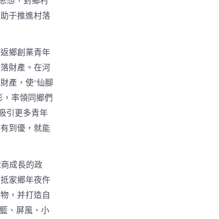
t思想，對鄉村
有助于推進村落
。返鄉創業青年
村落財產。在河
財產，使“仙腳
俠影，率領同鄉們
吸引更多青年
從有到優，就能
電商成長的政
回抵家鄉年夜仵
產物，并打造自
吊籃、屏風、小