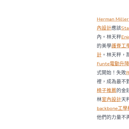
Herman Miller
內設計
應該
St
內。林天秤
Enj
的美學
護脊工
計
。林天秤，
Funte電動升
式開始！失敗
裡，成為最不
椅子推薦
的金
林
室內設計
天
backbone工
他們的力量不