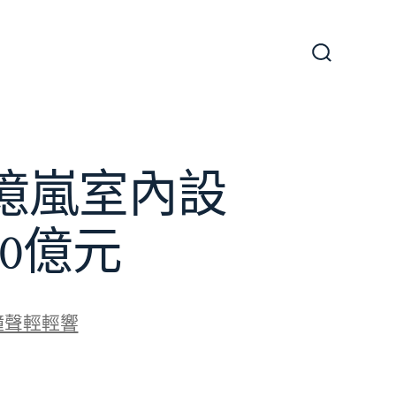
搜
尋
切
換
開
關
億嵐室內設
0億元
鐘聲輕輕響