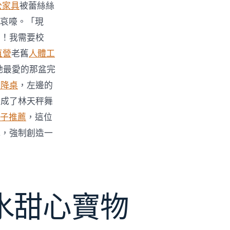
公家具
被蕾絲絲
哀嚎。「現
力！我需要校
直營
老舊
人體工
她最愛的那盆完
升降桌
，左邊的
變成了林天秤舞
子推薦
，這位
式，強制創造一
水甜心寶物