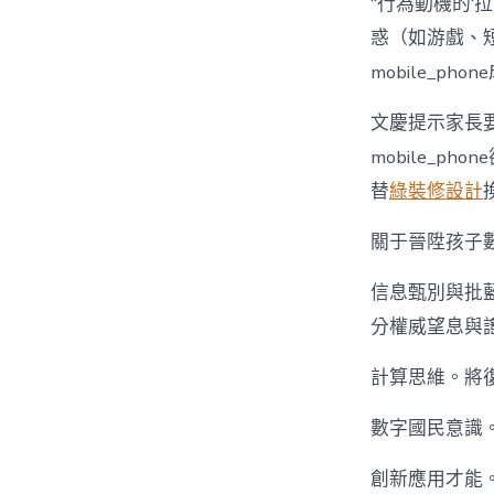
“行為動機的‘拉
惑（如游戲、
mobile_ph
文慶提示家長
mobile_
替
綠裝修設計
關于晉陞孩子
信息甄別與批
分權威望息與謠
計算思維。將復
數字國民意識
創新應用才能。