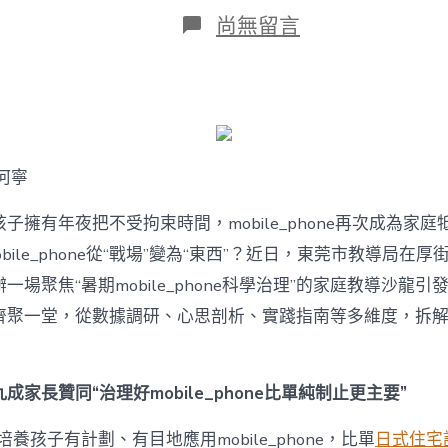
日
在
尚無留言
期
〈若
何
破
解
暑
期
mobile_phone
何寧
治
理
難
子擁有年夜把不受拘束時間，mobile_phone再次成為家庭
題？
bile_phone從“戰場”變為“東西”？近日，東莞市教導局在厚
讓
mobilJIUYI
一場聚焦“暑期mobile_phone科學治理”的家庭教導沙龍
俱
聚一堂，從數據調研、心思剖析、實踐指南等多維度，拆解mobi
意
空
間
設
成家長贊同“治理好mobile_phone比單純制止更主要”
計
e_phone
養孩子有計劃、有目地應用mobile_phone，比單
日式住宅
成