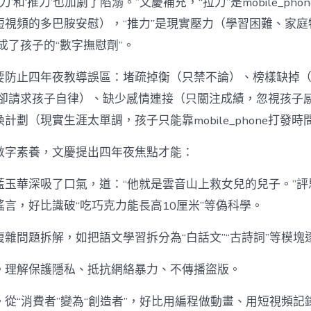
力’和‘推力’也加劇了陷溺。”文慶補充，“拉力”是mobile_ph
短視頻的多巴胺安慰），“推力”是現實壓力（學習困難、家庭
one成了孩子的“數字撫慰劑”。
要防止四年夜教導誤區：堵疏掉衡（只禁不論）、榜樣缺掉
phone卻請求孩子自律）、缺少感情連接（只關注成績，忽視孩
換計劃（現實生涯太單調，孩子只能靠mobile_phone打發時
數字素養，文慶提出四年夜焦點才能：
藍玉華深吸了口氣，道：“他就是雲音山上救女兒的兒子。”評
言，好比識破“吃巧克力能長高10厘米”等偽科學。
雜問題拆解，如把語文學習拆分為“白話文”“古詩詞”等模塊
。理解保護隱私、抵抗網絡暴力、不傳播盜版。
從“消費者”變為“創造者”，好比用編程做動畫、用短視頻記