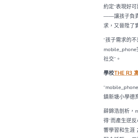
約定“表現好可延
——讓孩子負
求，又晉陞了
“孩子需求的不
mobile_
社交”。
學校
THE R3 
“mobile_
鎮新塘小學德
薛錦浩剖析，m
得”而產生逆
響學習和生涯