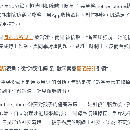
長10分鐘，超時則扣除越日時長”；甚至將mobile_phone
責規劃家庭觀光攻略，用App收拾照片、制作視頻，既滿足
實用技巧。
是
身心診所設計
‘被治理’，而是‘被信賴’。”曾密斯強調，她
phone完成線上作業、與同學討論問題，“假如一味制止，反而會
寓所
視角：從“沖突化解”到“數字素養
豪宅設計
引領”
phone沖突概況上是‘用多用少’的問題，焦點是孩子數字素養的缺
育副主任薛錦浩一針見血地指出。
obile_phone沖突對孩子的傷害深遠：一是引發信賴危機，
反心思，自立治理才能越來越弱；二是導致情緒掉控，急躁易
；三是形成社交窘境——孩子過度依賴線上社交，認為“不玩