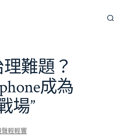
搜
尋
切
換
開
關
e治理難題？
phone成為
戰場”
鐘聲輕輕響