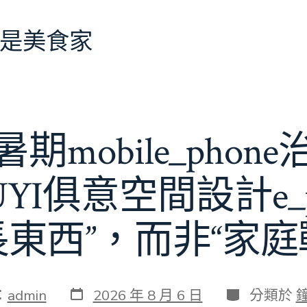
是美食家
期mobile_phon
JIUYI俱意空間設計e_
長東西”，而非“家庭
發
分
：
admin
2026 年 8 月 6 日
分類於
表
類