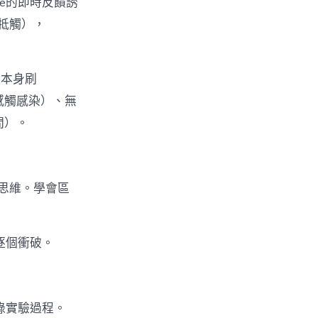
one的即時反饋誘
牴觸），
（本身刷
子感觸感染）、無
間）。
思維。學會區
逐個衝破。
錄實驗過程。