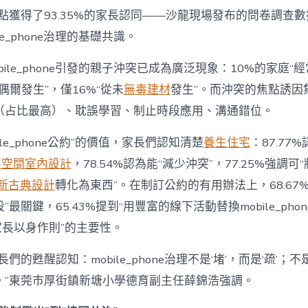
為
點獲得了93.35%的家長認同——沙龍現場發布的問卷調查
“成
le_phone治理的基礎共識。
長
東
西”，
bile_phone引發的親子沖突已成為廣泛現象：10%的家庭“
而
“偶爾發生”，僅16%“從未
無毒建材
發生”。而沖突的焦點誘因
非
“家
（占比最高）、耽誤學習、制止時段應用、溝通錯位。
庭
戰
ile_phone公約”的價值，家長們認知清楚
養生住宅
：87.77
場”〉
中
業空間室內設計
，78.54%認為能“減少沖突”，77.25%強調可“
新古典設計
轉化為東西”。在制訂公約的有用辦法上，68.67
最關鍵，65.43%提到“用豐富的線下活動替換mobile_phon
“家長以身作則”的主要性。
們的甦醒認知：mobile_phone治理不是‘堵’，而是‘疏’；
。”東莞市厚街鎮新塘小學德育副主任薛錦浩強調。