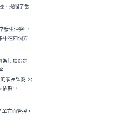
數據，提醒了當
經常發生沖突”，
集中在四個方
%認為其焦點是
將
%的家長認為“公
e依賴”，
不是單方面管控，