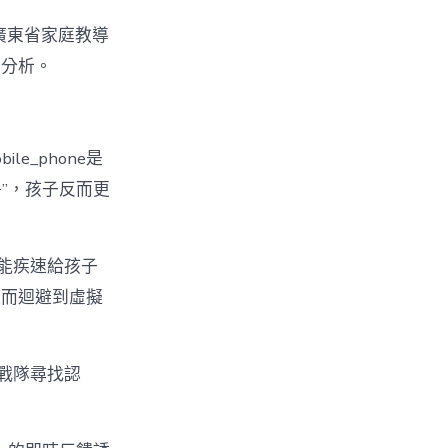
”廣東省家庭教導
度分析。
e_phone是
爭”，孩子反而更
，能疾速給孩子
進而迴避到虛擬
戰隊尋找認