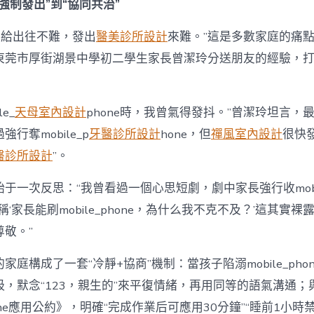
強制發出”到“協同共治”
hone給出往不難，發出
醫美診所設計
來難。”這是多數家庭的痛
東莞市厚街湖景中學初二學生家長曾潔玲分送朋友的經驗，打
e_
天母室內設計
phone時，我曾氣得發抖。”曾潔玲坦言，
行奪mobile_p
牙醫診所設計
hone，但
禪風室內設計
很快
醫診所設計
”。
于一次反思：“我曾看過一個心思短劇，劇中家長強行收mobile
稱‘家長能刷mobile_phone，為什么我不克不及？’這其實
敬。”
家庭構成了一套“冷靜+協商”機制：當孩子陷溺mobile_pho
吸，默念“123，親生的”來平復情緒，再用同等的語氣溝通；
phone應用公約》，明確“完成作業后可應用30分鐘”“睡前1小