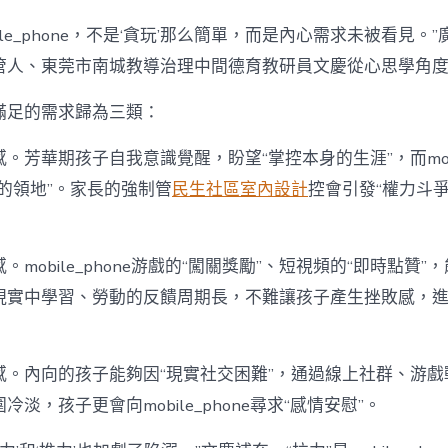
ile_phone，不是‘貪玩’那么簡單，而是內心需求未被看見。
管人、東莞市南城教導治理中間德育教研員文慶從心思學角
滿足的需求歸為三類：
。芳華期孩子自我意識覺醒，盼望“掌控本身的生涯”，而mobil
的領地”。家長的強制管
民生社區室內設計
控會引發“權力斗
mobile_phone游戲的“闖關獎勵”、短視頻的“即時點贊”
現實中學習、勞動的反饋周期長，不難讓孩子產生挫敗感，
感。內向的孩子能夠因“現實社交困難”，通過線上社群、游戲
淡，孩子更會向mobile_phone尋求“感情安慰”。