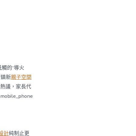
牴觸的“導火
街鎮新
親子空間
引發熱議，家長代
le_phone
設計
純制止更