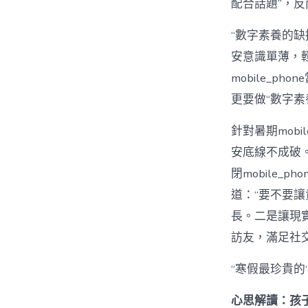
配合話題”，
“數字素養的
安意識單薄，
mobile_
更要做“數字素
針對暑期mobil
安底線不成破。
閉mobile
道：“要不要
長。二是讓現
訪友，滿足社
“寒假最珍貴的
心思解讀：孩子陷