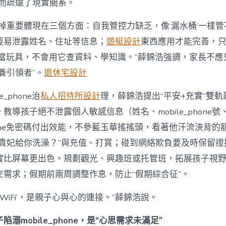
反而疏遠了現實關系。
缺掉重要體現在三個方面：自我管控力缺乏，像‘漏水桶’一樣
輕易泄露姓名、住址等信息；
遊艇設計
東西應用才能完善，
phone當玩具，不會用它查資料、學知識。”薛錦浩強調，家長不應
養引領者”。
退休宅設計
e_phone治
私人招待所設計
理，薛錦浩提出“平安+充實”雙
教導孩子絕不泄露個人敏感信息（姓名、mobile_phone
_phone免密碼付出效能，不參藍玉華搖搖頭，看著他汗流浹背
讓貴妃給你洗澡？”與充值、打賞；碰到網絡欺負要及時保留證
實比屏幕更出色。規劃觀光、興趣班或托管班，拓展孩子視
交需求；假期前兩周調整作息，防止“假期綜合征”。
‘WiFi’，是親子心與心的連接。”薛錦浩說。
溺mobile_phone，是“心思需求未滿足”