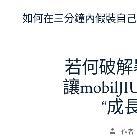
跳
至
如何在三分鐘內假裝自己
主
要
內
容
若何破解暑
讓mobil
“成
文
作者