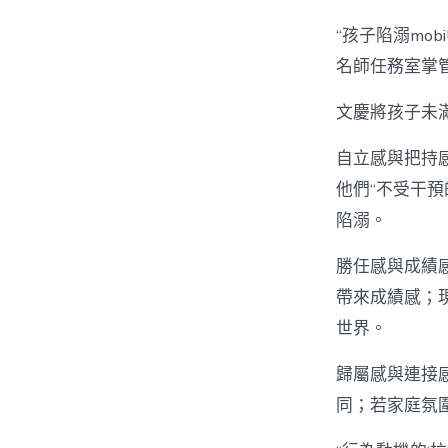
“孩子陷溺mob
名師任務室掌
文慶將孩子未
自立感與把持感
他們“不受干預
陷溺。
勝任感與成績感。
帶來成績感；
世界。
歸屬感與連接
同；若家庭氛圍冷