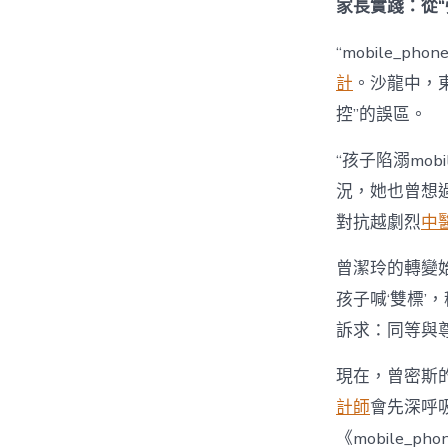
家長實踐：從“
“mobile_p
計
。沙龍中，
控”的誤區。
“孩子陷溺mobil
況，她也曾想過強
對抗越劇烈
中
曾潔玲的轉變始
孩子喊‘雙標’，
訴求：同等與尊
現在，曾密斯的
計師
會先深呼
《mobile_