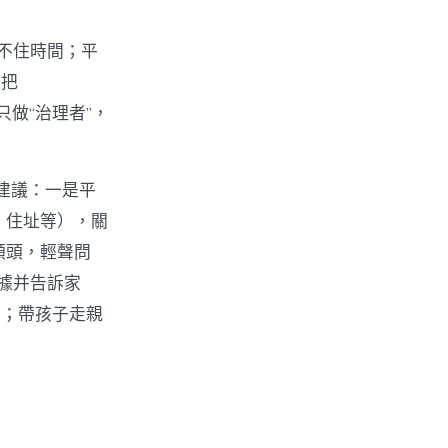
管不住時間；平
只把
只做“治理者”，
軌建議：一是平
號、住址等），關
的額頭，輕聲問
據并告訴家
野；帶孩子走親