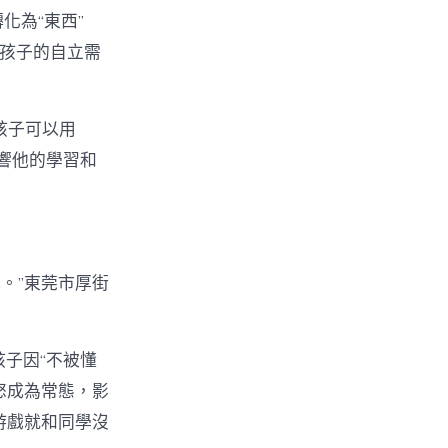
轉化為“東西”
了孩子的自立需
的孩子可以用
影響他的學習和
掉。”東莞市厚街
孩子因“不被懂
怒成為常態，影
游戲就和同學沒