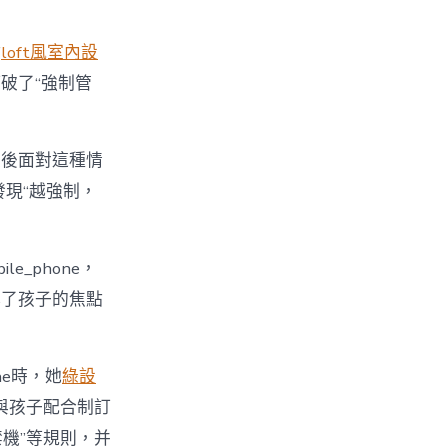
點
loft風室內設
破了“強制管
最後面對這種情
發現“越強制，
_phone，
裸露了孩子的焦點
ne時，她
綠設
與孩子配合制訂
時禁機”等規則，并