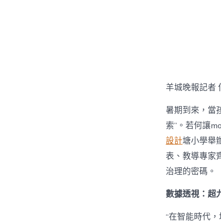
章
作
者
羊城晚報記者 
暑期到來，當孩
索”。若何讓mo
設計
塘小學舉辦
表、教導專家齊
治理的密碼。
數據透視：超九
“在智能時代，培