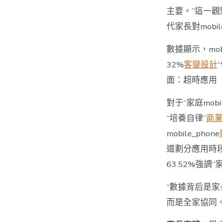
主要。”這一觀
代家長對mobi
數據顯示，mo
32%
客變設計
面：超時應用
對于“家庭mob
“培養自律”
商
mobile_phone
道劃分應用時段”
63.52%強調
“數據背后是家長
而是全家協同