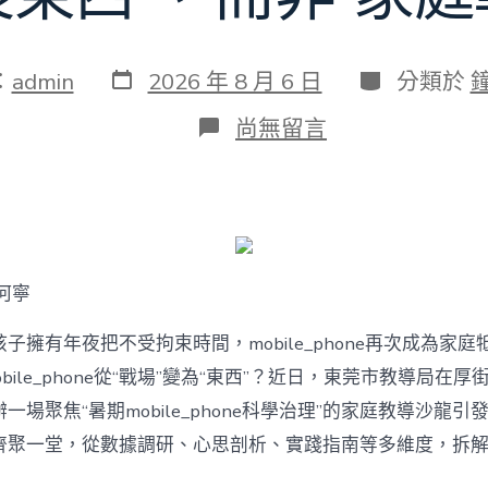
發
分
：
admin
2026 年 8 月 6 日
分類於
表
類
日
在
尚無留言
期
〈若
何
破
解
暑
期
mobile_phone
何寧
治
理
難
子擁有年夜把不受拘束時間，mobile_phone再次成為家庭
題？
bile_phone從“戰場”變為“東西”？近日，東莞市教導局在厚
讓
mobilJIUYI
一場聚焦“暑期mobile_phone科學治理”的家庭教導沙龍
俱
聚一堂，從數據調研、心思剖析、實踐指南等多維度，拆解mobi
意
空