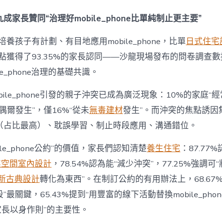
間
設
成家長贊同“治理好mobile_phone比單純制止更主要”
計
e_phone
養孩子有計劃、有目地應用mobile_phone，比單
日式住宅
成
為
點獲得了93.35%的家長認同——沙龍現場發布的問卷調查
“成
le_phone治理的基礎共識。
長
東
西”，
bile_phone引發的親子沖突已成為廣泛現象：10%的家庭“
而
“偶爾發生”，僅16%“從未
無毒建材
發生”。而沖突的焦點誘因
非
“家
（占比最高）、耽誤學習、制止時段應用、溝通錯位。
庭
戰
ile_phone公約”的價值，家長們認知清楚
養生住宅
：87.77
場”〉
中
業空間室內設計
，78.54%認為能“減少沖突”，77.25%強調可“
新古典設計
轉化為東西”。在制訂公約的有用辦法上，68.67
最關鍵，65.43%提到“用豐富的線下活動替換mobile_phon
“家長以身作則”的主要性。