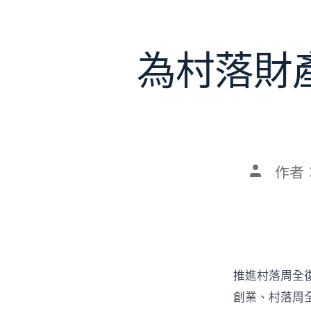
為村落財
文
作者
章
作
者
推進村落周全
創業、村落周全