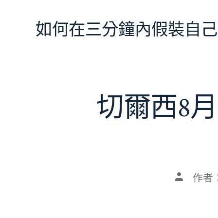
跳
至
如何在三分鐘內假裝自己
主
要
內
容
切爾西8月
文
作者
章
作
者