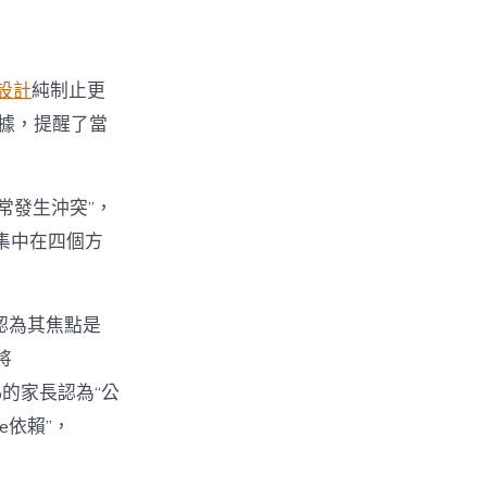
設計
純制止更
數據，提醒了當
經常發生沖突”，
集中在四個方
%認為其焦點是
將
%的家長認為“公
e依賴”，