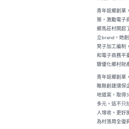
青年返鄉創業，
策，激勵電子
鄉馬莊村開起
立brand。
凳子加工編制
和電子商務平
驟優化鄉村財
青年返鄉創業
睢縣創建環保
地道窯，取得3
多元。這不只
人增收。更好
為村落周全復