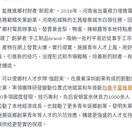
能推進鄉村財產“新起來”。2016年，河南省出臺鼎力增進
商務範疇失業創業。河南柘城縣的王茜廢棄城市白領任務，
了鄉村電商辦事站，發賣黃金梨、鴨蛋、辣椒醬等本地特點
她創建了“創夢者”手工制品brand，吸納一批村平易近從事手工
，產物在網上發賣火爆。實行證實，施展青年人才上風，用
臺，引進新的技巧、治理形式和市場戰略，培養新的財產，
產構造。
，可以使鄉村人才步隊“強起來”。在廣東深圳創業有成的劉勤
企業，率領團隊研發變動位置式地道窯和年夜斷
包養平臺推
0多項國度發現、技巧專利，先后安頓富余休息力1000余人
拉動了本地經濟成長，也鼓勵了更多青年返鄉創業，發明失
施展返鄉創業青年等人才的示范效應，構建更強盛的人才支
興供給更堅實的保證。