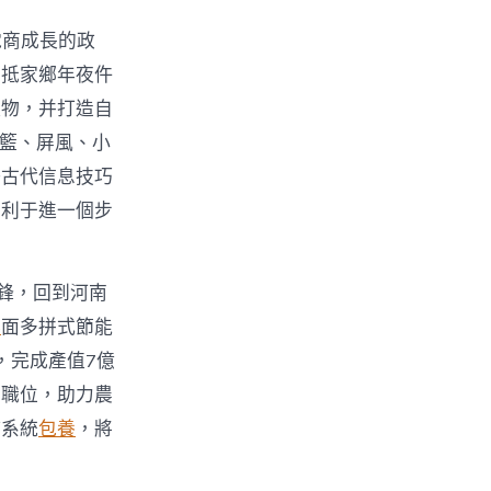
電商成長的政
回抵家鄉年夜仵
產物，并打造自
吊籃、屏風、小
好古代信息技巧
有利于進一個步
鋒，回到河南
舉
面多拼式節能
，完成產值7億
業職位，助力農
持系統
包養
，將