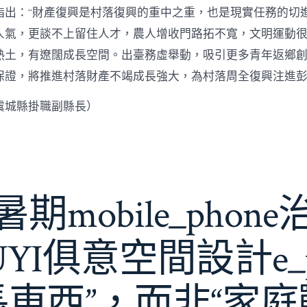
指出：“財產復興是村落復興的重中之重，也是現實任務的切
人氣，更談不上留住人才，農人增收門路拓不寬，文明運動很
熱土，有遼闊成長空間。出臺務虛舉動，吸引更多青年返鄉
保證，將推進村落財產不竭成長強大，為村落周全復興注進
虞城縣掛職副縣長）
期mobile_phon
JIUYI俱意空間設計e_
長東西”，而非“家庭