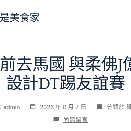
是美食家
前去馬國 與柔佛
設計DT踢友誼賽
發
分
：
admin
2026 年 8 月 7 日
分類於
表
類
日
在
尚無留言
期
〈切
爾