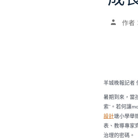
文
作者
章
作
者
羊城晚報記者 
暑期到來，當孩
索”。若何讓mo
設計
塘小學舉辦
表、教導專家齊
治理的密碼。