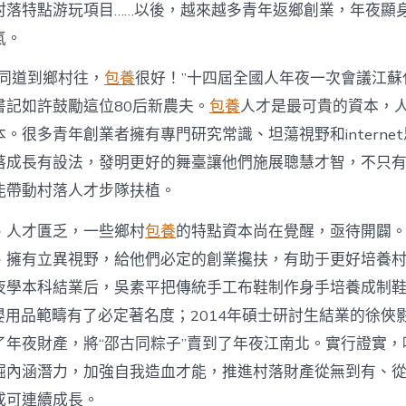
注
村落特點游玩項目……以後，越來越多青年返鄉創業，年夜顯
進
人
氣。
才
死
的同道到鄉村往，
包養
很好！”十四屆全國人年夜一次會議江蘇
水
書記如許鼓勵這位80后新農夫。
包養
人才是最可貴的資本，
甜
心
。很多青年創業者擁有專門研究常識、坦蕩視野和interne
寶
落成長有設法，發明更好的舞臺讓他們施展聰慧才智，不只
物
查
能帶動村落人才步隊扶植。
包
養
、人才匱乏，一些鄉村
包養
的特點資本尚在覺醒，亟待開闢
網
_
、擁有立異視野，給他們必定的創業攙扶，有助于更好培養
中
夜學本科結業后，吳素平把傳統手工布鞋制作身手培養成制鞋
國
網〉
在母嬰用品範疇有了必定著名度；2014年碩士研討生結業的徐
中
了年夜財產，將“邵古同粽子”賣到了年夜江南北。實行證實，
掘內涵潛力，加強自我造血才能，推進村落財產從無到有、
成可連續成長。