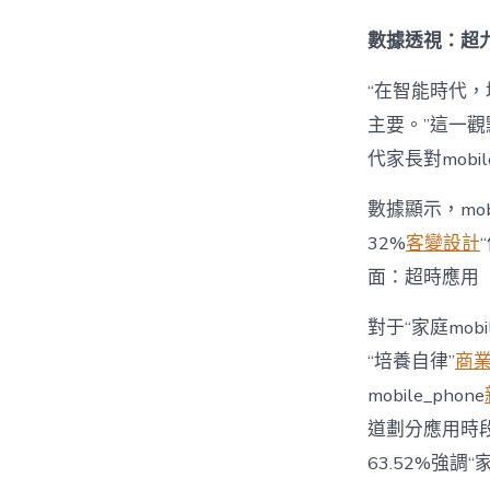
數據透視：超九
“在智能時代，培
主要。”這一觀
代家長對mobi
數據顯示，mo
32%
客變設計
面：超時應用
對于“家庭mob
“培養自律”
商
mobile_phone
道劃分應用時段”
63.52%強調