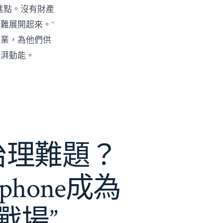
進點。沒有財產
難展開起來。”
創業，為他們供
彭湃動能。
e治理難題？
phone成為
戰場”