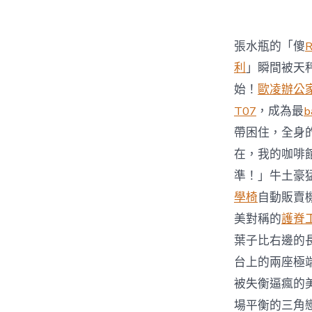
張水瓶的「傻
利
」瞬間被天
始！
歐凌辦公
T07
，成為最
b
帶困住，全身
在，我的咖啡
準！」牛土豪
學椅
自動販賣
美對稱的
護脊
葉子比右邊的
台上的兩座極
被失衡逼瘋的
場平衡的三角