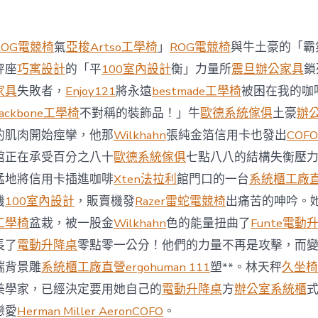
西
8
月
ROG電競椅
氣
亞梭Artso工學椅
」
ROG電競椅
與牛土豪的「霸
前
去
秤座
巧寓設計
的「平
100室內設計
衡」力量所
震旦辦公家具
鎖
馬
家具
失敗者，
Enjoy121
將永遠
bestmade工學椅
被困在我的咖
國
與
ackbone工學椅
不對稱的裝飾品！」牛
歐德系統傢俱
土豪
辦
柔
的肌肉開始痙攣，他那
Wilkhahn
張純金箔信用卡也發出
COFO
佛
J
館正在承受百分之八十
歐德系統傢俱
七點八八的結構失衡壓
億
猛地將信用卡插進咖啡
Xten法拉利
館門口的一台
系統櫃工廠
嵐
辦
機
100室內設計
，販賣機發
Razer雷蛇電競椅
出痛苦的呻吟。
公
工學椅
盆栽，被一股金
Wilkhahn
色的能量扭曲了
Funte電動
室
設
長了
電動升降桌
零點零一公分！他們的力量不再是攻擊，而
計
端背景雕
系統櫃工廠直營
ergohuman 111
塑**。林天秤
久坐椅
DT
踢
美學家，已經決定要用她自己的
電動升降桌
方
辦公室系統櫃
友
誼
戀愛
Herman Miller Aeron
COFO
。