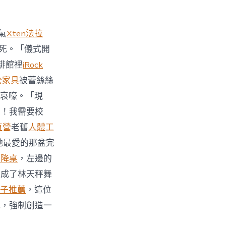
氣
Xten法拉
死。「儀式開
啡館裡
iRock
公家具
被蕾絲絲
哀嚎。「現
力！我需要校
直營
老舊
人體工
她最愛的那盆完
升降桌
，左邊的
變成了林天秤舞
子推薦
，這位
式，強制創造一