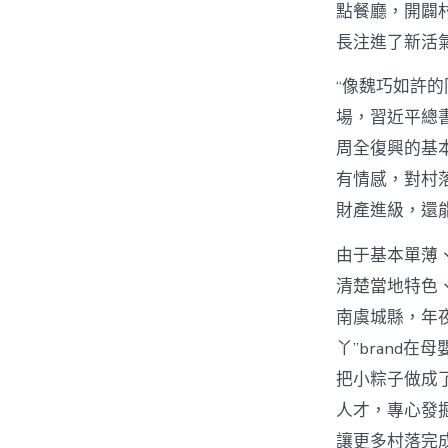
點餐廳，開闢
長注進了新活
“像魏巧如許
場，習近平總
周全復興的基本
有情感，對村
財產進級，還
由于基本單薄
清楚當地特色
南虞城縣，年
丫”brand
把小粽子做成
人才，專心發
讓更多村落完