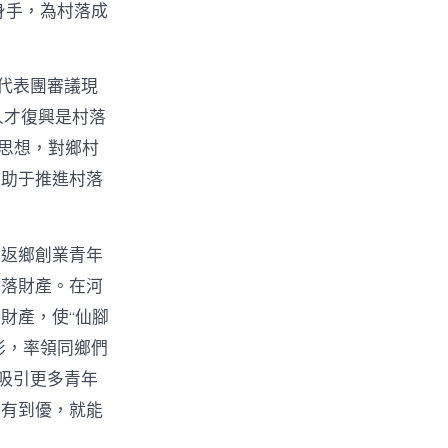
身手，為村落成
代表團審議現
人才復興是村落
t思想，對鄉村
有助于推進村落
。返鄉創業青年
村落財產。在河
財產，使“仙腳
俠影，率領同鄉們
吸引更多青年
從有到優，就能