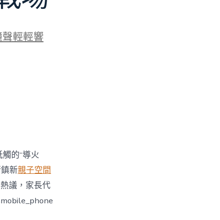
鐘聲輕輕響
牴觸的“導火
街鎮新
親子空間
引發熱議，家長代
le_phone