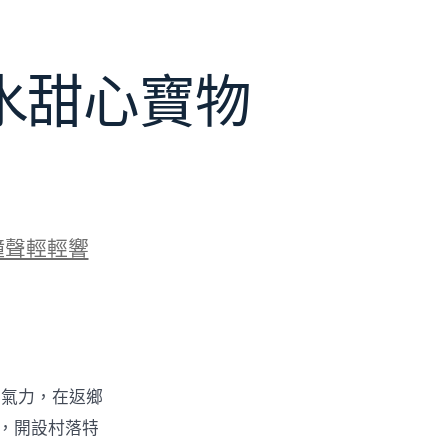
水甜心寶物
鐘聲輕輕響
的氣力，在返鄉
物，開設村落特