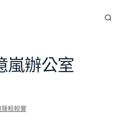
搜
尋
切
換
開
關
J億嵐辦公室
鐘聲輕輕響