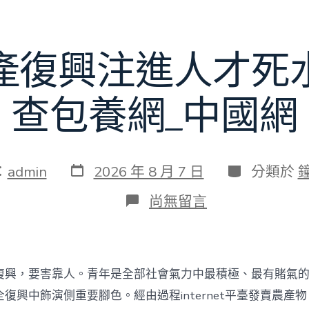
賽〉
中
產復興注進人才死
查包養網_中國網
發
分
：
admin
2026 年 8 月 7 日
分類於
表
類
日
在
尚無留言
期
〈為
村
落
財
產
復興，要害靠人。青年是全部社會氣力中最積極、最有賭氣
復
興
復興中飾演側重要腳色。經由過程internet平臺發賣農產