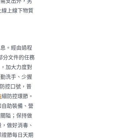
所需支出外，另
止線上線下物質
信息。經由過程
部分文件的任務
工，加大力度對
、勤洗手、少握
情防控口號，普
檢
細防控環節。
和自助裝備、營
好關隘；保持做
量，做好消毒、
保證節每日天期