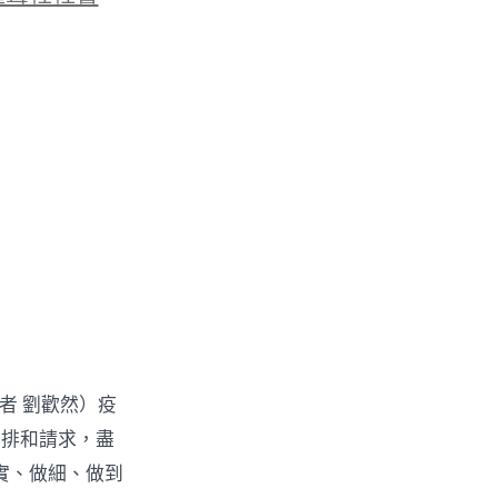
記者 劉歡然）疫
安排和請求，盡
實、做細、做到