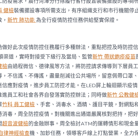
工防疫需求，農行菏澤分行除履行省行設置裝備擺設的專項
科 健檢
裝備擺設專項所需支出，有序組織支行和市行機關停
放，
新竹 肺功能
為全行疫情防控任務供給堅實保證。
動做好此次疫情防控任務履行多種辦法，重點把控及時防控
順渠道，實時對接受下級行及當局、監管
新竹 帶狀皰疹疫苗
健檢
由過程微信、德律風等方法，將防控請求傳導到下層員
導，不信謠、不傳謠，盡量削減往公共場所，留意佩帶口罩
迷信應對疫情，進步員工防控才能。在LED屏上輪迴顯示疫
推進員工和社會各界自發落實防控辦法；同時做
新竹 公教健
罩
竹科 員工健檢
、手套、消毒水、酒精、護目平鏡，對網點
時消毒，周全防控疫情。對機關進出通道嚴厲核對把持，把
間
超音波健檢
的金融辦事。周全檢討ATM的運轉情形和現金
 自律神經檢查
機、加鈔任務，領導客戶線上打點營業，全力