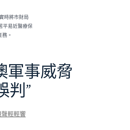
，實時將市財局
居平易近醫療保
任務。
澳軍事威脅
誤判”
鐘聲輕輕響