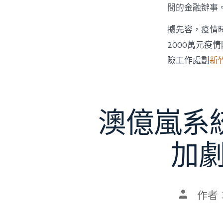
間的金融辦事
據先容，疫情
2000萬元疫
險工作處劃
新
澳億嵐系
加劇
文
作者
章
作