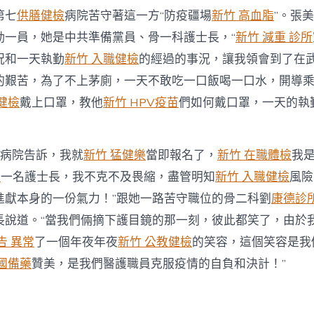
第七
供膳健檢
病院苦守著這一方“防疫疆場
新竹 高血脂
”。張
勤一員，她是中共準備黨員、骨一科護士長，“
新竹 減重 診所
況和一天執勤
新竹 入職健檢
的經過的事況，讓我領會到了在
的艱苦，為了不上茅廁，一天不敢吃一口飯喝一口水，開導
健檢
戴上口罩，教他
新竹 HPV疫苗
們如何戴口罩，一天的執
到病院告訴，我就
新竹 猛健樂
當即報名了，
新竹 在職體檢
我
光
一名護士長，我不克不及畏縮，盡管明知
新竹 入職健檢
風險
進獻本身的一份氣力！”跟她一路苦守職位的骨二科劉
康德診
長說道。“當我們倆摘下護目鏡的那一刻，彼此都笑了，由於
告 異常
了一個年夜年夜
新竹 公教健檢
的笑容，這個笑容是我
國備藥
贊美，是我們醫護職員克服疫情的自負和決計！”