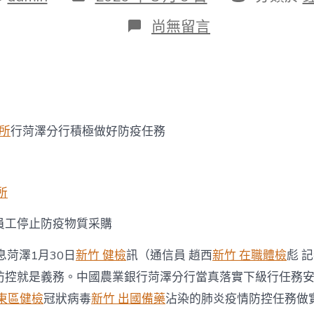
表
類
日
在
尚無留言
期
〈眾
擎
易
舉
農
行
菏
診所
行菏澤分行積極做好防疫任務
澤
分
行
全
力
所
打
森
員工停止防疫物質采購
和
診
息菏澤1月30日
新竹 健檢
訊（通信員 趙西
新竹 在職體檢
彪 
所
減
防控就是義務。中國農業銀行菏澤分行當真落實下級行任務
重
 東區健檢
冠狀病毒
新竹 出國備藥
沾染的肺炎疫情防控任務做
好