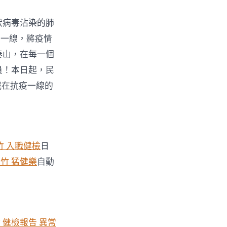
狀病毒沾染的肺
在一線，將疫情
泰山，在每一個
員！本日起，民
戰在抗疫一線的
竹 入職健檢
日
竹 猛健樂
自動
 健檢報告 異常