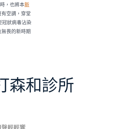
時，也將本
新
沒有空調，穿堂
型冠狀病毒沾染
位無畏的新時期
打森和診所
鐘聲輕輕響