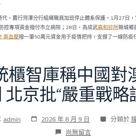
。
時代，農行菏澤分行組織職員加班停止體系保護，1月27日
情防控專項資金撥付市立病院；28日，為成武
森和診所
縣城鄉
竹 高血壓
撥一筆50萬元資金用于疫情把持，支撐了一線防疫
統櫃智庫稱中國對
 北京批“嚴重戰略
發
分
：
admin
2026 年 8 月 9 日
分類於
表
類
日
在
尚無留言