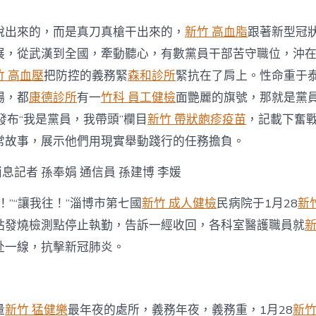
重
我
說出來的，而是真刀真槍干出來的，
新竹 高血脂
跟著新型冠
是
黨
展，從武漢到全國，牽動聽心，有數黨員干部苦守職位，沖
員
竹 高血壓
把防控的義務緊
森和診所
緊抗在了肩上。性命重于
·
我
場，都
康德診所
有一
竹科 員工健檢
面艷麗的旗號，那就是黨
帶
發布“我是黨員，我帶頭”欄目
新竹 帶狀皰疹疫苗
，記載下奮
頭〉
中
常故事，展示他們用現實舉動踐行的任務擔負。
消息記者 孫奉娟 通信員 孫建博 李媛
！”“讓我往！”淄博市第七國
新竹 成人健檢
民病院于1月28
新
站發燒檢測點停止執勤，告訴一經收回，各科室醫護職員就
新
赴一線，抗擊新冠肺炎。
量
新竹 猛健樂
最年夜的處所，義務年夜，義務重，1月28
新竹