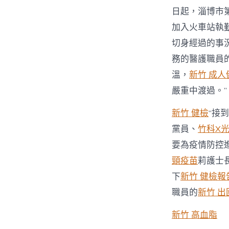
日起，淄博市
加入火車站執
切身經過的事
務的醫護職員
溫，
新竹 成人
嚴重中渡過。”
新竹 健檢
“接
黨員、
竹科X
要為疫情防控
頸疫苗
莉護士
下
新竹 健檢報
職員的
新竹 出
新竹 高血脂