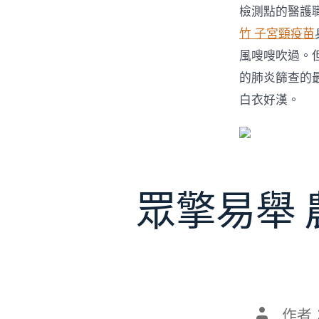
檢測點的醫護
竹 子宮頸疫苗
風嗖嗖吹過。
的肺炎篩查的
白衣好漢。
眾擎易舉
文
作者