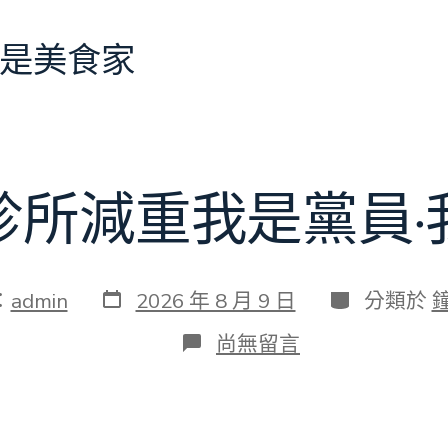
是美食家
診所減重我是黨員·
發
分
：
admin
2026 年 8 月 9 日
分類於
表
類
日
在
尚無留言
期
〈森
和
診
所
減