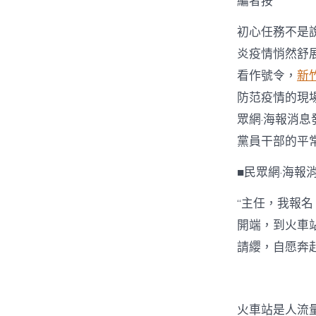
編者按
初心任務不是
炎疫情悄然舒
看作號令，
新
防范疫情的現
眾網·海報消息
黨員干部的平
■民眾網·海報
“主任，我報名
開端，到火車
請纓，自愿奔
火車站是人流