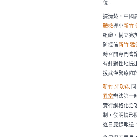
位。
據清楚，中國
體檢
導小
新竹 
組織，樹立完
防控信
新竹 猛
時召開專門會
有針對性地提
援武漢醫療隊
新竹 肺功能
同
異常
辦法第一
實行網格化治
制，發明情形
逐日雙線報送