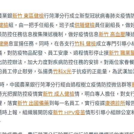
疫
情
防
農業銀
新竹 東區健檢
行菏澤分行成立新型冠狀病毒肺炎疫情
控
健檢
組，由一把手任組長，班子成
供膳健檢
員任副組長，做
戰〉
中
美防控任務信息搜集陳述機制，做好疫情信息
新竹 高血壓
陳
健樂
息宣揚任務。同時，在各支行
竹科 健檢
成立專門引導小
議，對防疫物品配發、員工安康、過程情形停止摸
新竹 職業
出防控辦法，加大力度對疾病防控任務的安排。對兩位家眷
的員工停止慰勞，弘揚勇
竹科X光
于抗疫的正能量，為武漢加
時，中國農業銀行菏澤分行經由過程樹立疫情防控微信群等
時光把握防控疫情實
新竹 成人健檢
情，明白專人擔任，對支
理，落實
新竹 出國備藥
到每一名員工，實行疫諜
康德診所
報
隨時上報，組織展開防疫
新竹 HPV疫苗
情形引導小組辦公室
。