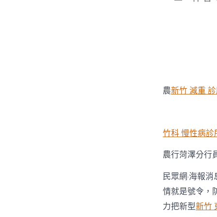
章
作
者
農
新竹 減重 
竹科 慢性病診
農行菏澤分行
民眾網·海報消
情就是號令，
力把新型
新竹