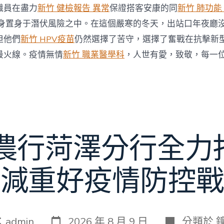
職員在盡力
新竹 健檢報告 異常
保證搭客安康的同
新竹 肺功能
身置身于潛伏風險之中。在這個嚴寒的冬天，出站口年夜廳
但他們
新竹 HPV疫苗
仍然選擇了苦守，選擇了奮戰在抗擊新
最火線。疫情無情
新竹 職業醫學科
，人世有愛，致敬，每一
 農行菏澤分行全力
減重好疫情防控戰
發
分
：
admin
2026 年 8 月 9 日
分類於