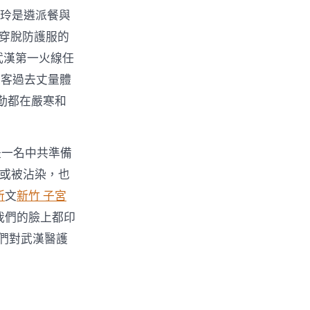
美玲是遴派餐與
穿脫防護服的
武漢第一火線任
乘客過去丈量體
勤都在嚴寒和
是一名中共準備
或被沾染，也
所
文
新竹 子宮
我們的臉上都印
們對武漢醫護