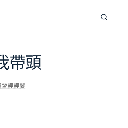
搜
尋
切
換
開
關
我帶頭
鐘聲輕輕響