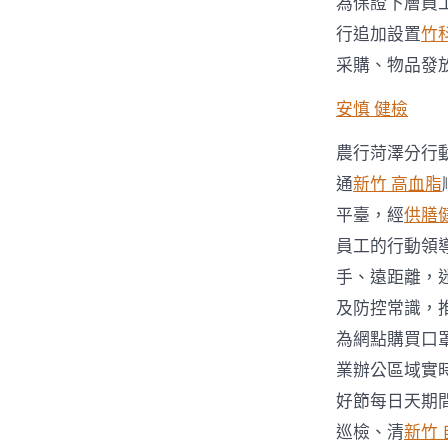
為保證下層員
行追加設置
竹
采購、物品發
安慎 健檢
農行菏澤分行
通
新竹 高血脂
平臺，經
供膳
員工的行動領
手、遠距離，
及防控常識，
為網點購買口
業辦公區域實
好節每日天期
巡檢、清
新竹