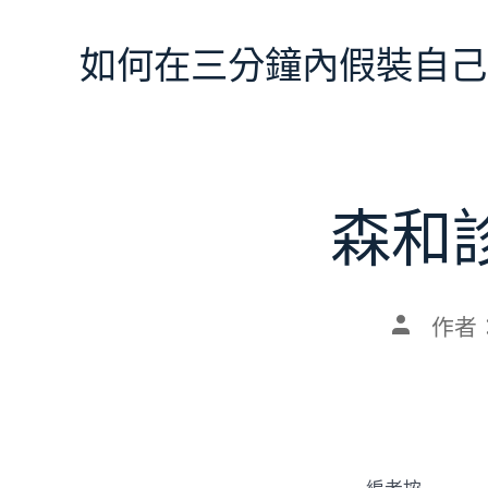
跳
至
如何在三分鐘內假裝自己
主
要
內
容
森和
文
作者
章
作
者