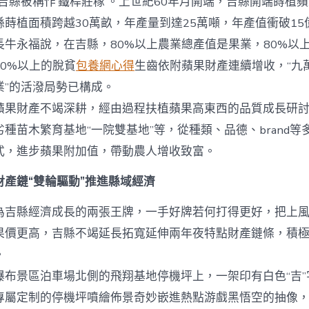
縣被稱作‘鐵桿莊稼’。上世紀60年月開端，吉縣開端蒔植蘋
蒔植面積跨越30萬畝，年產量到達25萬噸，年產值衝破15
長牛永福說，在吉縣，80%以上農業總產值是果業，80%以
0%以上的脫貧
包養網心得
生齒依附蘋果財產連續增收，“九
業”的活潑局勢已構成。
財產不竭深耕，經由過程扶植蘋果高東西的品質成長研討
種苗木繁育基地“一院雙基地”等，從種類、品德、brand等
式，進步蘋果附加值，帶動農人增收致富。
財產鏈“雙輪驅動”推進縣域經濟
為吉縣經濟成長的兩張王牌，一手好牌若何打得更好，把上
果價更高，吉縣不竭延長拓寬延伸兩年夜特點財產鏈條，積
。
景區泊車場北側的飛翔基地停機坪上，一架印有白色“吉”
專屬定制的停機坪噴繪佈景奇妙嵌進熱點游戲黑悟空的抽像，“