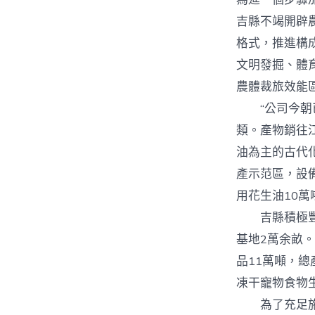
吉縣不竭開辟
格式，推進構
文明發掘、體
農體裁旅效能
“公司今朝已
類。產物銷往
油為主的古代
產示范區，設
用花生油10
吉縣積極豐盛
基地2萬余畝。
品11萬噸，總
凍干寵物食物
為了充足施展