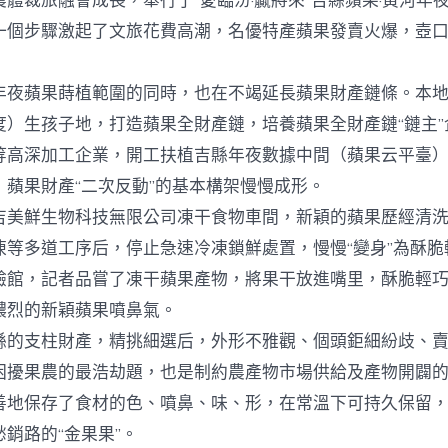
體裁旅融會成長，舉行了“愛臨汾·贏將來”吉縣蘋果·黃河年
一個步驟激起了文旅花費高潮，名優特產蘋果發賣火爆，壺
蘋果蒔植範圍的同時，也在不竭延長蘋果財產鏈條。本地
度）生孩子地，打造蘋果全財產鏈，培養蘋果全財產鏈“鏈主”
等高深加工企業，開工扶植吉縣年夜數據中間（蘋果云平臺
，蘋果財產“二次反動”的基本構架慢慢成形。
鮮生物科技無限公司凍干食物車間，新穎的蘋果歷經清洗
凍等多道工序后，停止急速冷凍鎖鮮處置，慢慢“變身”為酥脆
驗館，記者品嘗了凍干蘋果產物，將果干放進嘴里，酥脆輕
濃烈的新穎蘋果噴鼻氣。
支柱財產，精挑細選后，外形不雅觀、個頭鉅細紛歧、賣
困擾果農的最浩劫題，也是制約農產物市場供給及產物開闢
善地保存了食材的色、噴鼻、味、形，在常溫下可持久保留
銷路的“金果果”。