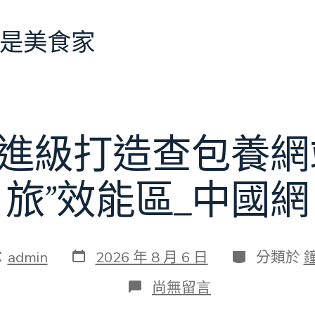
是美食家
進級打造查包養網
旅”效能區_中國網
發
分
：
admin
2026 年 8 月 6 日
分類於
表
類
日
在
尚無留言
期
〈特
點