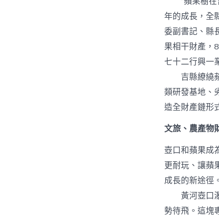
“蘋果樹在吉
年的成長，全縣
委副書記、縣
果相干財產，8
七十二行興一
吉縣繚繞蘋果
類研發基地、劣
造全財產鏈形
文旅、農產物
壺口和蘋果成
更耐玩、讓蘋
成長的新途徑
黃河壺口瀑布
勢待飛。這塊