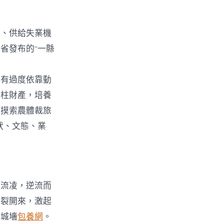
富、供給失業機
省發布的“一縣
有過度依靠動
支柱財產，培養
極摸索農體裁旅
狀、文態、業
的流凌，逆流而
炸裂開來，激起
的城墻
包養網
。