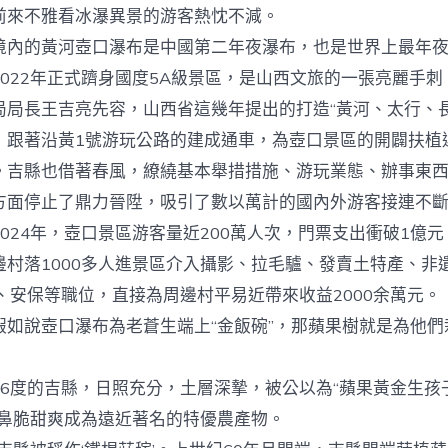
中
前來不雅看冰瀑異景的游客熱忱不減。
的黃河壺口瀑布是中國第二年夜瀑布，也是世界上最年夜
022年正式躋身國度5A級景區，是山西文旅的一張亮麗手刺
長王吉亮先容，山西省這幾年提出的打造“黃河、太行、長
，跟著沿黃1號游玩公路的建成通車，為壺口景區的開闢扶植
。吉縣也借著春風，繚繞基本舉措措施、游玩業態、辦事東
方面停止了鼎力晉陞，吸引了數以萬計的國內外游客接連不
4年，壺口景區游客量近200萬人次，門票支出衝破1億元，
邊村落1000多人進景區介入攝影、拉毛驢、發賣土特產、非
、安保等職位，直接為周邊村平易近帶來收益2000余萬元。
說壺口瀑布為老蒼生端上“金飯碗”，那蘋果樹就是為他們
度的吉縣，日照充分，土層深摯，被公以為“蘋果黃金生孩子
噴鼻脆甜爽成為遠近著名的特優農產物。