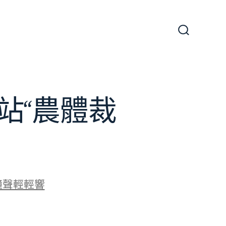
搜
尋
切
換
開
關
站“農體裁
鐘聲輕輕響