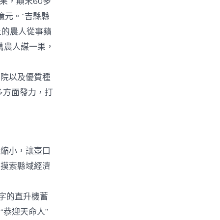
果，顛末60多
億元。”吉縣縣
上的農人從事蘋
萬農人謀一果，
院以及優質種
多方面發力，打
風縮小，讓壺口
極摸索縣域經濟
字的直升機蓄
恭迎天命人”