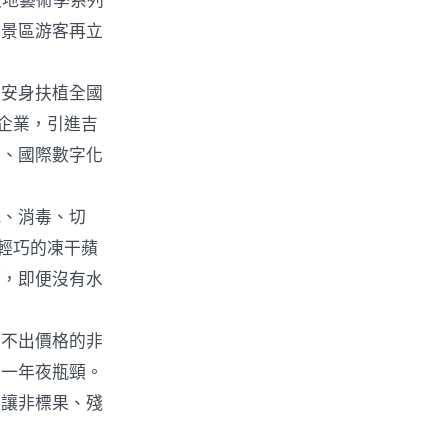
夜地藝術季系列
口景區游客再立
安身扶植全國
企業，引進吉
）、國際數字化
、消毒、切
輕巧的凍干蘋
巧，即便沒有水
不出價格的非
的一年夜瓶頸。
，讓非標果、殘