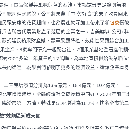
理了食品保鮮與風味保存的困難，市場遠景更是遼闊無垠。
公司總司理趙鵬說，公司將果農手中“欠好賣”的果子收買回來
迎民眾安康的花費趨向，也為農產物深加工帶來了新
包養
衝
吉縣古代農業財產示范區的企業之一，吉美鮮以“公司+科
”的形式延長蘋果財產鏈，籠罩果蔬蒔植、效能性果蔬綜合加
蘋果企業、3家專門研究一起配合社、7個果業基地簽署產供銷
積7000多畝，年產量約1.2萬噸，為本地直接供給失業職位
成長的途徑，為果農們發明了更多的經濟效益，還讓企業本
二三產增添值分辨為13.6億元、16.4億元、10.4億元，
的比重慢慢進步，全縣經濟社會成長穩中向好。2024年前三
臨汾市第一方陣，特殊是GDP增速為16.2%，排名全市第
旅”效能區漸成天氣
強農體裁旅brand的著名度，繚繞“打造全球著名游玩目標地