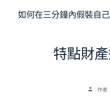
跳
至
如何在三分鐘內假裝自己
主
要
內
容
特點財產
文
作者
章
作
者