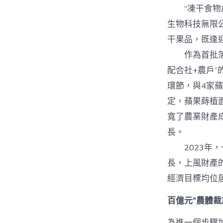
“凍干食物處
生物科技無限
干果品，既逢
作為首批落戶
配合社+農戶
環節，與4家
定，蘋果蒔植面
寬了農業財產
長。
2023年，一
長，上風財產
經濟目標均位居
百億元“農體裁
為進一個步驟加