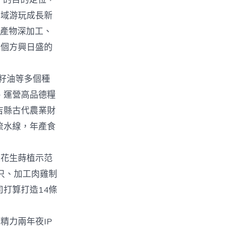
全域游玩成長新
農產物深加工、
一個方興日盛的
籽油等多個種
、運營高品德糧
吉縣古代農業財
流水線，年產食
花生蒔植示范
只、加工肉雞制
打算打造14條
力兩年夜IP