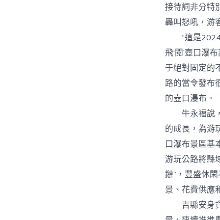
接待詞非分特
轟叫怒吼，游
“這是202
飛‘閱’壺口
于絕對固定的
路的當令發布
的壺口瀑布。
牛永福說，豐
的成長，為游玩
口瀑布景區基
游玩公路將縣
鏈”，豐盛休
景、花費供應
吉縣安身資本