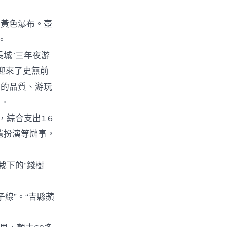
黃色瀑布。壺
。
城”三年夜游
迎來了史無前
西的品質、游玩
斷。
綜合支出1.6
遺扮演等辦事，
栽下的“錢樹
線”。“吉縣蘋