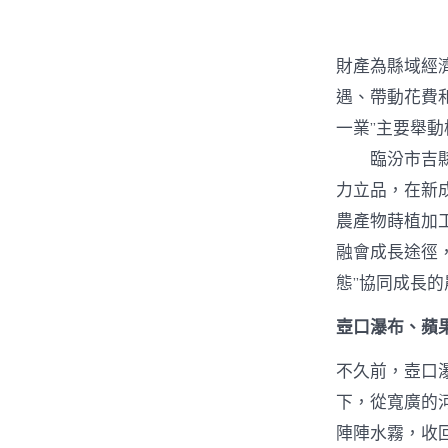
財產為縣域經
遇、帶動花費
一業”主要舉動
臨汾市吉縣是
力立品，在新
農產物蒔植加
融會成長途徑
態”協同成長
壺口瀑布、蘋果
不久前，壺口
下，從寬廣的
陣陣水霧，收