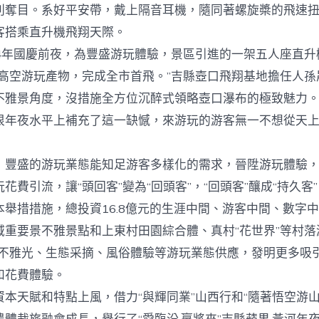
別奪目。系好平安帶，戴上隔音耳機，隨同著螺旋槳的飛速
客搭乘直升機飛翔天際。
4年國慶前夜，為豐盛游玩體驗，景區引進的一架五人座直升
瀑布高空游玩產物，完成全市首飛。”吉縣壺口飛翔基地擔任人
不雅景角度，沒措施全方位沉醉式領略壺口瀑布的極致魅力
很年夜水平上補充了這一缺憾，來游玩的游客無一不想從天
盛的游玩業態能知足游客多樣化的需求，晉陞游玩體驗，
花費引流，讓“頭回客”變為“回頭客”，“回頭客”釀成“持久客
本舉措措施，總投資16.8億元的生涯中間、游客中間、數字
域重要景不雅景點和上東村田園綜合體、真村“花世界”等村落
閑不雅光、生態采摘、風俗體驗等游玩業態供應，發明更多吸
和花費體驗。
天賦和特點上風，借力“與輝同業”山西行和“隨著悟空游山