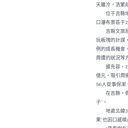
天雖冷，浩繁
位于吉縣境內
口瀑布景區于2
吉縣文旅局局
玩板塊的計謀
例的成長機會
周遭的狀況等
據先容，202
億元，吸引周
56人從事保潔
在吉縣，假如
子”。
地處北緯36
果”也因口感