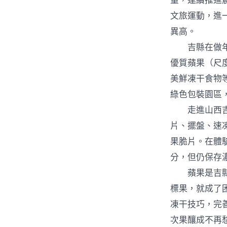
量，連續推進農
文旅運動，進
異高。
吉縣在做年夜
優質蘋果（尺
美鮮凍干食物
綠色包裝園區
走進山西吉美
片、擺盤、速
果脆片。在體
分，但仍保存
蘋果是吉縣的
標果，就成了
凍干技巧，完
次果釀成不再愁