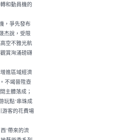
扭轉和動員機的
機，爭先發布
孫晟杰說，受限
。高空不雅光航
上觀賞洶涌磅礴
增進區域經濟
”。不竭晉陞壺
中間主體落成；
游玩點“串珠成
引游客的花費場
西”帶來的流