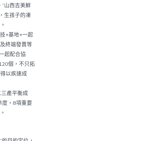
”山西吉美鮮
，生孩子的凍
破。
技+基地+一起
工及終端發賣等
一起配合協
120個，不只拓
身得以疾速成
一二三產平衡成
季度，8項重要
二。
”的目的定位，