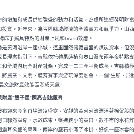
財
產
進
濟的增加和成長供給強盛的動力和活氣，為處所連續發明財
級
打
和投資。近年來，為晉陞縣域經濟的全體實力和競爭力，山西
造
構成了獨具特點的財產上風和brand效應。
查
包
黃河沿岸一座小城，這里固然儲藏豐盛的煤炭資本，但沒
養
成長理念指引下，吉縣依托蘋果蒔植和壺口瀑布兩年夜特點
網
站
工和全域游玩全財產鏈條，完成一二三產平衡成長。吉縣積
“農
，將農業、文明、體育賽事與游玩深度融會，一個“生態、形
體
裁
的農文旅財產效能區漸成天氣。
旅”
效
財產“雙子星”照亮吉縣經濟
能
區
瀑布迎來今冬首場流凌盛宴。安靜的黃河河流漂浮著棉絮般
_
中
河口驟然壓縮，水斂成束，墜進狹小的壺口，數不盡的水花
國
回震耳欲聾的轟叫，兩岸的巖石掛滿了冰掛，好像一座冰雪
網〉