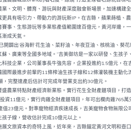
農業、文明、體育、游玩與財產深度融會新場景，加速構建
成更具有吸引力、帶動力的游玩新IP。在吉縣，蘋果蒔植、
育賽事、生態游玩等多業態產值範圍達百億元，黃河岸邊，
區漸成天氣。
開闢出‘谷海軒’花生油、菜籽油、年夜豆油、核桃油、葵花
江蘇、廣東等全國多地域。”吉美御坊是一家以研發、生孩子
化科技企業，公司董事長牛強先容，企業投進約1.5億元，在
備國際最進步前輩的11條榨油生孩子線和12條灌裝機主動化
萬噸，完整達產后估計可完成年營業支出約30億元。
農業特點財產經濟新業態。實行花生全財產鏈項目，打造
投資11億元，實行肉雞全財產鏈項目，年可出欄肉雞765萬
產值23億元。對準寵物經濟疾速成長，吉美寵物食物無限公司
生孩子線，營收估計完成10億元以上。
文旅資本的奇特上風，近年來，吉縣錨定黃河文明和壺口精