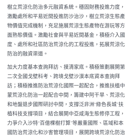
樹立荒涼化防治多元融資系統。穩固財務投進力度，
激勵處所和平易近間投進防沙治沙，樹立荒涼生態產
物價值完成機制，充足施展荒涼生態產物在游玩等方
面熟態價值。激勵社會與平易近間基金，積極介入國
度、處所和社區防治荒涼化的工程投進，拓展荒涼化
防治的融資渠道。
加大力度基本查詢拜訪、摸清家底。積極策劃展開第
二次全國戈壁科考、跨境戈壁沙漠本底資本查詢拜
訪；積極推進防治荒涼化國際一起配合，推進扶植中
蒙荒涼化防治一起配合中間，籌建中阿干旱、荒涼化
和地盤退步國際研討中間，支撐泛非洲“綠色長城”扶
植科技支撐項目，結合展開中亞咸海生態修停工程，
力爭介入沙特“百億棵樹打算”等嚴重國際、區域和本
國防治荒涼化和沙害管理項目，展開跨境荒涼化防治