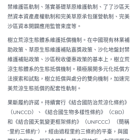
禁維護區軌制、落實基礎草原維護軌制、了了沙區天
然資本資產產權軌制和完美草原承包運營軌制、完美
沙區資本開闢應用監管束度等。
樹立荒涼生態體系維護抵償機制。在中國現有林業補
助政策、草原生態維護補貼嘉獎政策、沙化地盤封禁
維護補貼政策、沙區稅收優惠政策的基本上，樹立荒
涼生態體系的生態抵償機制。積極展開多元化抵償方
法摸索和試點，樹立抵償與處分的雙向機制，加速完
美荒涼生態抵償的配套性軌制。
果斷履約許諾。持續實行《結合國防治荒涼化條約》
（UNCCD）、《結合國生物多樣性條約》（CBD）
和《結合國天氣變更框架條約》（UNFCCC）（簡稱
“里約三條約”），經由過程里約三條約的平臺，與國