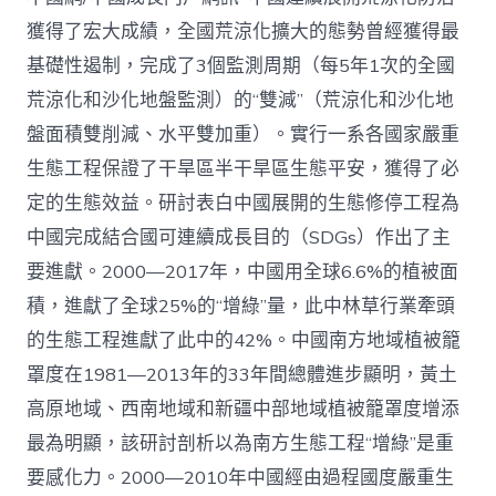
管
理：
獲得了宏大成績，全國荒涼化擴大的態勢曾經獲得最
中
基礎性遏制，完成了3個監測周期（每5年1次的全國
國
查
荒涼化和沙化地盤監測）的“雙減”（荒涼化和沙化地
包
盤面積雙削減、水平雙加重）。實行一系各國家嚴重
養
網
生態工程保證了干旱區半干旱區生態平安，獲得了必
心
定的生態效益。研討表白中國展開的生態修停工程為
得
荒
中國完成結合國可連續成長目的（SDGs）作出了主
涼
化
要進獻。2000—2017年，中國用全球6.6%的植被面
防
積，進獻了全球25%的“增綠”量，此中林草行業牽頭
治
的
的生態工程進獻了此中的42%。中國南方地域植被籠
計
罩度在1981—2013年的33年間總體進步顯明，黃土
謀
選
高原地域、西南地域和新疆中部地域植被籠罩度增添
擇
最為明顯，該研討剖析以為南方生態工程“增綠”是重
與
將
要感化力。2000—2010年中國經由過程國度嚴重生
來