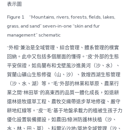
表示圖
Figure 1 “Mountains, rivers, forests, fields, lakes,
grass, and sand” seven-in-one “skin and fur
management” schematic
“外相”兼治是全域管理、綜合管理、體系管理的樸實
回納。此中又包括多個層面的懂得。“皮”外部的生態
平安保證，如烏蘭布和戈壁風沙進黃河（沙、水）、
賀蘭山礦山生態修復（山、沙）、敦煌西湖生態管理
（沙、水、湖）等。“毛”外部的林業和草原、農業行
業之間“林田草”的高東西的品質一體化成長，如退耕
還林退牧還草工程、農牧交織帶退步草地修復、嚴守
耕地紅線等。“皮”“毛”基于地盤承載力的植被生孩子力
優化設置裝備擺設，如農田/綠洲防護林扶植（沙、
水、林、田、草）、科爾沁沙地/草地全域管理（沙、