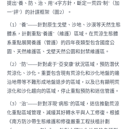
提出“養、防、治、用”4字方針，斷定一荒四“制”（加
一“評”）的計謀框架（圖2）。
（1）“養”——針對原生戈壁、沙地、沙漠等天然生態
體系，計劃重點“養護”（維護）區域。在荒涼生態體
系重點展開養護（管護）的四年夜類型包含國度公
園、天然維護區、戈壁天然公園和封禁維護區。
（2）“防”——針對處于“亞安康”狀況區域，預防潛伏
荒涼化、沙化。重要包含現有荒涼化和沙化地盤的邊
沿地帶等不難形成地盤退步的區域，以及已有顯明荒
涼化和沙化趨向的區域，停止重點預防和迷信管護。
（3）“治”——針對浮現“病態”的區域，迷信推動荒涼
化重點區域管理、減緩其好轉水平與人工修復。根據
《南方防沙帶生態維護和修復嚴重工程扶植計劃