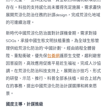
存在。科技的支持感化尚未獲得充足施展。需求盡快
展開荒涼化防治任務的計謀design，完成荒涼化地域
的可連續治理。
新時代中國荒涼化防治面對計謀機會期，需求對接
SDGs，承接中國生態文明扶植重擔，為全球生態管
理供給荒涼化防治的“中國計劃”。經由過程全體晉
陞、重點衝破，優先保
包養網
護原生戈壁，趨利避害
因害設防，高效應用促進平易近生福祉，完成人沙協
調。在荒涼化防治科技支持上，展開治沙技巧、形式
的研發、示范、推行、科普全部系扶植。綜合上述內
在的事務，提出中國荒涼化防治計謀選擇和將來愿
景。
國度主導，計謀進級