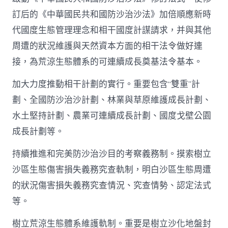
訂后的《中華國民共和國防沙治沙法》加倍順應新時
代國度生態管理理念和相干國度計謀請求，并與其他
周遭的狀況維護與天然資本方面的相干法令做好連
接，為荒涼生態體系的可連續成長奠基法令基本。
加大力度推動相干計劃的實行。重要包含“雙重”計
劃、全國防沙治沙計劃、林業與草原維護成長計劃、
水土堅持計劃、農業可連續成長計劃、國度戈壁公園
成長計劃等。
持續推進和完美防沙治沙目的考察義務制。摸索樹立
沙區生態傷害損失義務究查軌制，明白沙區生態周遭
的狀況傷害損失義務究查情況、究查情勢、認定法式
等。
樹立荒涼生態體系維護軌制。重要是樹立沙化地盤封