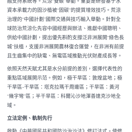
融支持系統等。荒涼“雙碳”舉動。重要是研發基于水
資本承載力的固沙植被“固碳”的提質增效技巧。荒涼
治理的“中國計劃”國際交通與技巧輸入舉動。針對全
球防治荒涼化先容中國經歷與辦法、進獻中國聰明、
供給中國計劃，提出優先斟酌支撐泛非洲展開“綠色長
城”扶植，支援非洲展開農林復合運營，在非洲有前提
且生齒集中的缺電、無電區域推動光伏財產成長等。
依照天然天賦尤其是水分前提的差別，選擇代表性的
重點區域展開示范。例如，極干旱區：敦煌盆地；極
干旱區-干旱區：塔克拉瑪干周邊區；干旱區：黃河
“幾字彎”區；半干旱區：科爾沁沙地渾善達克沙地全
域。
立法定例、軌制先行
啟動《中華國民共和國防沙治沙法》修訂法式。使修