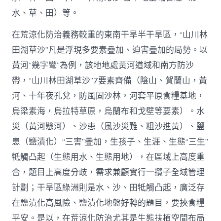
水、草、田）等。
在荒涼化防治義務較重的東南干旱半干旱區，“山川林
田湖草沙”凡是浮現多要素疊加、迫害疊加的局勢。以
黃河“幾字彎”為例，該地地處黃河道域和南方防沙
帶，“山川林田湖草沙”7要素齊備（陰山、賀蘭山，黃
河、十年夜孔兌，防風固沙林，河套平原食糧基地，
烏梁素海，烏拉特草原，烏蘭布和戈壁等要素）。水
災（黃河懸河）、沙患（風沙災難、粗沙進黃）、鹽
患（鹽漬化）“三害”疊加，生孩子、生涯、生態“三生”
牴觸凸起（生態用水、生態用地），在區域上高度重
合，題目上高度分歧，需求兼顧實行一攬子全域管理
計劃；干旱區綠洲則是水、沙、田牴觸凸起，廣泛存
在鹽漬化高風險、鹽漬化地盤好轉的題目，要挾食糧
平安。是以，在荒涼化防治尤其是生態扶植空間布局