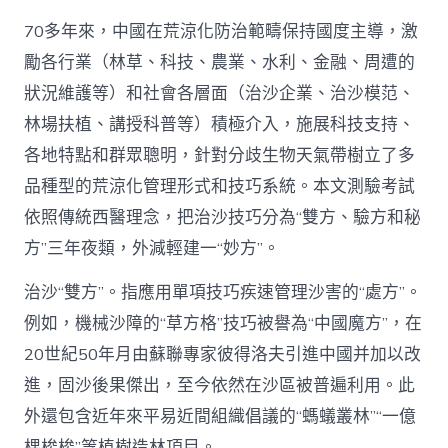
70多年來，中國在荒涼化防治範疇保持國度主導，激
勵各行業（林草、科技、農業、水利、金融、周遭的
狀況維護等）和社會各層面（治沙企業、治沙模范、
林場扶植、講授科普等）積極介入，施展科技支持、
各地特點和群眾聰明，針對分歧生物天氣帶樹立了多
品種型的荒涼化管理形式和技巧系統。本文測驗考試
依照傳統西醫理念，把治沙技巧分為“雙方、驗方和秘
方”三年夜類，外減輕建一“妙方”。
治沙“雙方”。指應用單項技巧疾速管理沙害的“處方”。
例如，機械沙障的“草方格”技巧被譽為“中國魔方”，在
20世紀50年月由蘇聯專家彼得洛夫引進中國并加以改
進，固沙後果傑出，至今依然在沙區被普遍利用。此
外還包含近年來平易近間組織倡議的“螞蟻叢林”“一億
棵梭梭”等植樹造林項目。