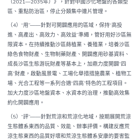
（2021—2035年）》，針對中國沙化地盤的各類型
區、重點防治區，停止分類集中連片管理。
（4）“用”——針對可開闢應用的區域，保持“高投
進、高產出、高效力、高效益”準繩，管好用好沙區無
限資本。在持續推動沙區蒔植業、養殖業，培養沙區
綠色食物財產、生物制藥財產、開闢應用砂基資料、
成長沙區生態游玩財產等基本上，加鼎力度開闢“四
高”財產，啟動風景電、工場化舉措措施農業、植物工
場、光合工程等一系列合適“四高”特色的工程項目。
加大力度沙區地盤資本、水資本的治理，推動高效集
約化開闢應用。
（5）“評”——針對荒涼和荒涼化地域，按期展開荒涼
生態體系東西的品質、效能、辦事評價。構建反應荒
涼生態東西的品質好壞和荒涼生態體系安康的要害監