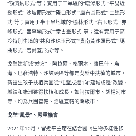
“額濟納形式”等；實用于干旱區的“臨澤形式”“平易近
勤形式”“沙坡頭形式”“磴口形式”“庫布其形式”“二連形
式”等；實用于半干旱地域的“榆林形式”“右玉形式”“赤
峰形式”“塞罕壩形式”“章古臺形式”等；還有實用于高
冷特別生境的“共和沙珠玉形式”“貴南黃沙頭形式”“瑪
曲形式”“若爾蓋形式”等。
戈壁建新城“妙方”。阿拉爾、格爾木、康巴什、烏
海、巴彥浩特、沙坡頭區等都是戈壁中扶植的城市。
新疆生孩子扶植兵團從“屯墾戍邊”向“建城戍邊”改變，
城鎮和綠洲獲得扶植和成長，如阿拉爾市、胡楊河市
等，均為兵團管轄、治區直轄的縣級市。
戈壁“風景”、嚴重機會
2021年10月，習近平主席在結合國《生物多樣性條