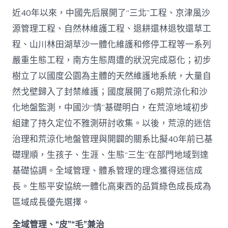
近40年以來，中國先后展開了“三北”工程、京津風沙
源管理工程、自然林維護工程、退耕還林退牧還草工
程、山川林田湖草沙一體化維護和修停工程等一系列
嚴重生態工程，南方生態周遭的狀況完成惡化；初步
樹立了以國度公園為主體的天然維護地系統，大量自
然戈壁歸入了封禁維護；國度展開了6期荒涼化和沙
化地盤監測，中國沙“情”基礎明白，在荒涼地域初步
組建了持久定位不雅測研討收集。以後，荒涼的迷信
治理和荒涼化地盤管理與開闢的關系比擬40年前已基
礎理順，生孩子、生涯、生態“三生”在部門地域到達
基礎協調。全域管理、體系管理的理念獲得迷信成
長。生態平安協統一體化高東西的品質綠色成長成為
區域成長優先選擇。
全域管理、“皮”“毛”兼治