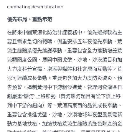
combating desertification
優先布局、重點示范
在將來中國荒涼化防治計謀義務中，優先選擇較為主
要且需求急切的範疇，側重安排五年夜優先舉動。荒
涼生態體系優先維護舉動。重要包含全力推動增設荒
涼類國度公園、展開中國戈壁、沙地、沙漠編目和加
大力度科普宣揚、增添與媒體和社會層面互動等。荒
涼可連續成長舉動。重要包含加大力度防災減災、預
告預警、遏制黃河中下游粗沙進黃、管理河套灌區日
趨嚴重“懸河”上移態勢（黃河懸河題目有從下流上移
到中下游的趨向）等。荒涼高東西的品質成長舉動。
重要包含推進戈壁、沙地、沙漠地域年夜型風景電新
動力基地扶植、加速扶植荒涼生態體系綠色財產的金