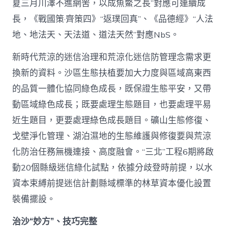
夏三月川澤不進網罟，以成魚鱉之長”對應可連續成
長，《戰國策·齊策四》“返璞回真”、《品德經》“人法
地、地法天、天法道、道法天然”對應NbS。
新時代荒涼的迷信治理和荒涼化迷信防管理念需求更
換新的資料。沙區生態扶植要加大力度與區域高東西
的品質一體化協同綠色成長，既保證生態平安，又帶
動區域綠色成長；既要處理生態題目，也要處理平易
近生題目，更要處理綠色成長題目。礦山生態修復、
戈壁淨化管理、湖泊濕地的生態維護與修復要與荒涼
化防治任務無機連接、高度融會。“三北”工程6期將啟
動20個縣級迷信綠化試點，依據分歧登時前提，以水
資本束縛前提迷信計劃縣域標準的林草資本優化設置
裝備擺設。
治沙“妙方”、技巧完整