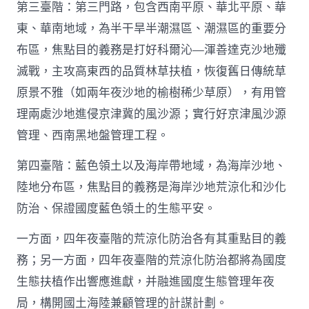
第三臺階：第三門路，包含西南平原、華北平原、華
東、華南地域，為半干旱半潮濕區、潮濕區的重要分
布區，焦點目的義務是打好科爾沁—渾善達克沙地殲
滅戰，主攻高東西的品質林草扶植，恢復舊日傳統草
原景不雅（如兩年夜沙地的榆樹稀少草原），有用管
理兩處沙地進侵京津冀的風沙源；實行好京津風沙源
管理、西南黑地盤管理工程。
第四臺階：藍色領土以及海岸帶地域，為海岸沙地、
陸地分布區，焦點目的義務是海岸沙地荒涼化和沙化
防治、保證國度藍色領土的生態平安。
一方面，四年夜臺階的荒涼化防治各有其重點目的義
務；另一方面，四年夜臺階的荒涼化防治都將為國度
生態扶植作出響應進獻，并融進國度生態管理年夜
局，構開國土海陸兼顧管理的計謀計劃。