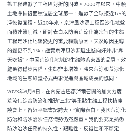
態工程進獻了工程區對折的固碳。2000年以來，中領
愿
景
土地凈恢復面積位居全球第一，進獻了全球接近1/5的
_
凈恢復面積。近20年來，京津風沙源工程區沙化地盤
中
國
面積連續削減，研討表白以防治荒涼化為宗旨的生態
網〉
中
工程是沙化地盤變更的重要驅動原因，天然原因主導
的變更不到1%，證實京津風沙源區生態向好并非“靠
天吃飯”。中國荒涼化地域的生態體系東西的品質、效
能獲得穩步晉陞，生態辦事增效，將來荒涼和荒涼化
地域的生態維護格式需求促進與區域成長的協同。
2023年6月6日，在內蒙古巴彥淖爾召開的加大力度
荒涼化綜合防治和推動“三北”等重點生態工程扶植座
談會上，習近平總書記誇大，“實際表白，我國荒涼化
防治和防沙治沙任務情勢仍然嚴重。我們要充足熟悉
防沙治沙任務的持久性、艱難性、反復性和不斷定