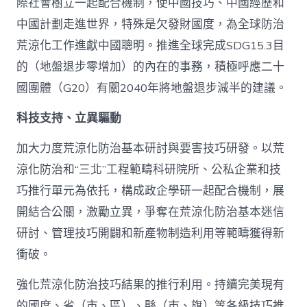
際社會樹立一起配合機制，使中國技巧、中國經歷和
中國計劃走進世界，特殊是欠發財國度，為全球防治
荒涼化工作進獻中國聰明。推進全球完成SDG15.3目
的（地盤退步零增加）的內在的事務，積極呼應二十
國團體（G20）有關2040年將地盤退步減半的建議。
科技支持、立異驅動
加大力度荒涼化防治基本研討與要害技巧研發。以荒
涼化防治和“三北”工程範疇科研院所、公私企業和技
巧推行單元為依托，構成政企學研一起配合機制，展
開結合公關，激勵立異，爭奪在荒涼化防治基本迷信
研討、管理技巧開闢和新產物制造利用等範疇獲得新
衝破。
強化荒涼化防治技巧結果的推行利用。持續完美現有
的國度、省（市、區）、縣（市、旗）等各級技巧推