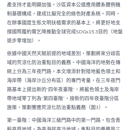
產支持才能明顯加強，沙區資本公道應用體系體例機
制基礎構成，建成比擬完全的綠色財產系統。同時，
在辦事國度生態文明扶植需求的基本上，將更好地支
撐國際履約需乞降推動全球完成SDGs15.3目的（地盤
退步零增加）。
依據中國天然天賦前提的地域差別，策劃將來分歧區
域的荒涼化防治重點目的義務。中國海洋的地勢在傳
統上分為三年夜門路，本文增添針對陸地藍色領土和
海岸帶（海岸沙丘分布區）的專門考量，在三年夜門
路基本上提出新的“四年夜臺階”，將藍色領土及海岸
帶地域零丁列為“第四臺階”，按新的四年夜臺階分區
施策，策劃響應荒涼化防治重點義務（圖3）。
第一臺階：中國海洋三級門路中的第一門路，包含青
躲高原地域，為高海拔高冷地域，焦點目的義務是三