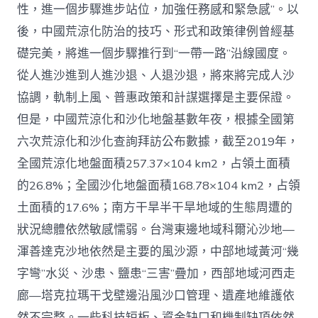
性，進一個步驟進步站位，加強任務感和緊急感”。以
後，中國荒涼化防治的技巧、形式和政策律例曾經基
礎完美，將進一個步驟推行到“一帶一路”沿線國度。
從人進沙進到人進沙退、人退沙退，將來將完成人沙
協調，軌制上風、普惠政策和計謀選擇是主要保證。
但是，中國荒涼化和沙化地盤基數年夜，根據全國第
六次荒涼化和沙化查詢拜訪公布數據，截至2019年，
全國荒涼化地盤面積257.37×104 km2，占領土面積
的26.8%；全國沙化地盤面積168.78×104 km2，占領
土面積的17.6%；南方干旱半干旱地域的生態周遭的
狀況總體依然敏感懦弱。台灣東邊地域科爾沁沙地—
渾善達克沙地依然是主要的風沙源，中部地域黃河“幾
字彎”水災、沙患、鹽患“三害”疊加，西部地域河西走
廊—塔克拉瑪干戈壁邊沿風沙口管理、遺產地維護依
然不完整。一些科技短板、資金缺口和機制缺項依然