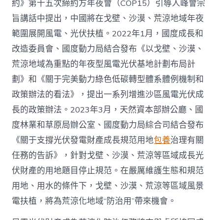
約》第十五次締約方年夜會（COP15）引導人峰會宗
旨講話中提出，中國將在戈壁、沙漠、荒涼地域年夜
範圍展開風電、光伏扶植。2022年1月，國度成長和
改造委員會、國度動力局結合發布《以戈壁、沙漠、
荒涼地域為重點的年夜型風電光伏基地計劃布局計
劃》和《關于完美動力綠色低碳轉型體系體例機制和
政策辦法的看法》，提出一系列增進沙區風電光伏成
長的政策辦法。2023年3月，天然資本部辦公廳、國
度林業和草原局辦公室、國度動力局綜合司結合發布
《關于支撐光伏發電財產成長規范用地
包養
治理有關
任務的告訴》，針對戈壁、沙漠、荒涼等區域成長光
伏財產的用地題目停止規范。在嚴厲維護生態和規范
用地、用水的條件下，戈壁、沙漠、荒涼等區域風景
電扶植，將為荒涼化地域“防治用”帶來機會。