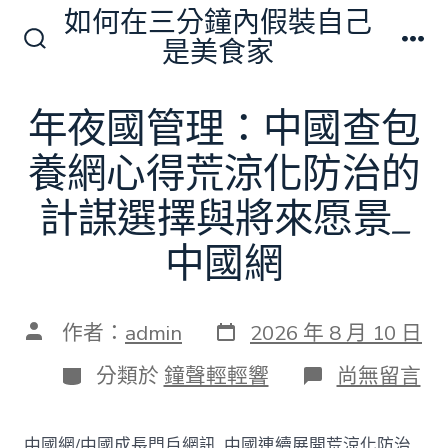
跳
如何在三分鐘內假裝自己
至
是美食家
搜
選
主
尋
單
切
要
年夜國管理：中國查包
換
內
開
關
養網心得荒涼化防治的
容
計謀選擇與將來愿景_
中國網
發
文
作者：
admin
2026 年 8 月 10 日
表
章
日
作
分
在
分類於
鐘聲輕輕響
尚無留言
期
者
類
〈年
夜
國
中國網/中國成長門戶網訊 中國連續展開荒涼化防治