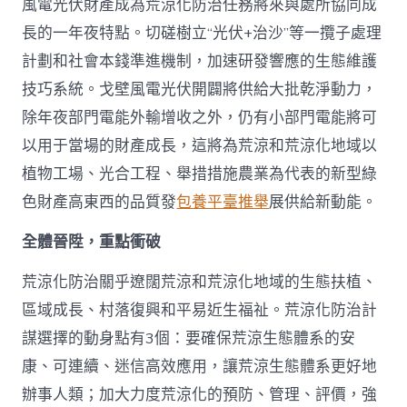
風電光伏財產成為荒涼化防治任務將來與處所協同成
長的一年夜特點。切磋樹立“光伏+治沙”等一攬子處理
計劃和社會本錢準進機制，加速研發響應的生態維護
技巧系統。戈壁風電光伏開闢將供給大批乾淨動力，
除年夜部門電能外輸增收之外，仍有小部門電能將可
以用于當場的財產成長，這將為荒涼和荒涼化地域以
植物工場、光合工程、舉措措施農業為代表的新型綠
色財產高東西的品質發
包養平臺推舉
展供給新動能。
全體晉陞，重點衝破
荒涼化防治關乎遼闊荒涼和荒涼化地域的生態扶植、
區域成長、村落復興和平易近生福祉。荒涼化防治計
謀選擇的動身點有3個：要確保荒涼生態體系的安
康、可連續、迷信高效應用，讓荒涼生態體系更好地
辦事人類；加大力度荒涼化的預防、管理、評價，強