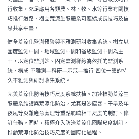
行收集，充足應用各類農、林、牧、水等行業有關技
巧推行道路，樹立荒涼生態體系可連續成長技巧及信
息共享平臺。
健全荒涼化監測預警與不雅測研討收集系統。樹立以
國度監測中間、地域監測中間和省級監測中間為主
干，以定位監測站、固定監測樣線為依托的監測系
統，構成“不雅測—科研—示范—推行”四位一體的持
久不雅測與研討收集系統。
完美荒涼化防治技巧尺度系統扶植。加速推動荒涼生
態體系維護與荒涼化防治，尤其是沙塵暴、干旱及年
夜風等災難應急處理等重點範疇相干尺度的制訂、修
訂任務。同時，積極介入防治荒涼化國際尺度制訂，
推動荒涼化防治技巧尺度的國際化過程。