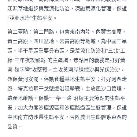
江源草地退步與荒涼化防治、凍融荒涼化管理，保證
“亞洲水塔”生態平安。
第二臺階：第二門路，包含東南內陸、內蒙古高原、
黃土高原、四川盆地、云貴高原等地域，為中國干旱
區、半干旱區重要分布區，是荒涼化防治和“三北”工
程“三年夜攻堅戰”的主疆場，焦點目的義務是打好黃
河“幾字彎”攻堅戰，主攻黃河岸線控沙與光伏治沙，
確保黃河安瀾，保護食糧基地生態平安；打好河西走
廊—塔克拉瑪干戈壁邊沿阻擊戰，主攻風沙口管理、
遺產地維護，保護“一帶一路”沿線主要節點的生態平
安；加大力度沙塵源區和沙塵路過區生態管理，保證
中國南方防沙帶生態平安，晉陞農田生態體系東西的
品質。