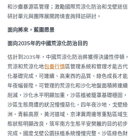
和沙塵暴源區管理；激勵國際荒涼化防治和戈壁迷信
研討單元與團隊展開跨境查詢拜訪研討。
面向將來，藍圖愿景
面向2035年的中國荒涼化防治目的
估計到2035年，中國荒涼化防治將獲得決議性停頓。
荒涼和荒涼化地
包養行情
區管理系統和管理才能古代
化基礎完成，可連續、高東西的品質、綠色成長才能
年夜幅晉陞。可管理的荒涼化和沙化地盤面積將連續
削減，沙化水平明顯加重，沙區植被籠罩基礎穩固，
沙區生態周遭的狀況慢慢惡化，四年夜沙地、戈壁綠
洲、青躲高原、黃河道域、京津冀周邊等重點區域生
態狀態明顯改良，筑牢南方生態平安樊籬的目的初步
完成。國度戈壁公園扶植系統慢慢完整。沙區綠色財