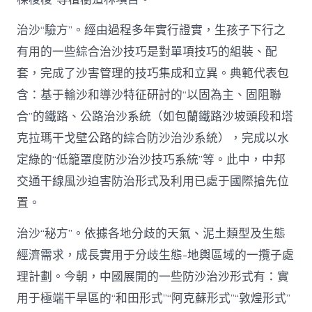
治沙“驗方”。經由過程多年實行證實，生孩子下行之
有用的一些綜合治沙技巧是對單項技巧的組裝、配
套，完成了沙害管理的技巧集成和立異。典範代表包
含：基于輸沙和導沙特征研討的“以固為主、固阻聯
合”的鐵路、公路治沙系統（如包蘭鐵路沙坡頭段和塔
克拉瑪干戈壁公路的綜合防沙治沙系統），完成以水
定綠的“低籠罩度防沙治沙技巧系統”等。此中，中邦
交通干線風沙迫害防治形式及利用已處于國際搶先位
置。
治沙“秘方”。依據各地分歧的天氣、泥土類型及生態
經濟需求，成長實用于分歧生態-地輿區域的一攬子處
理計劃。今朝，中國展開的一些防沙治沙形式有：實
用于極端干旱區的“和田形式”“阿克蘇形式”“敦煌形式”