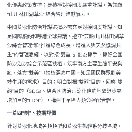
化優惠政策支持；要積極對接國度嚴重計謀，為兼顧
“山川林田湖草沙”綜合管理進獻氣力。
中國荒涼化防治計謀選擇必需充足對接國度計謀、知
足國際履約和呼應全球建議。遵守“兼顧山川林田湖草
沙綜合管理”和“推進綠色成長，增進人與天然協調共
生”的管理思緒，以對接“雙重”計劃為抓手，抓好全國
防沙治沙綜合示范區扶植，筑牢南方主要生態平安樊
籬，落實“雙美”（扶植漂亮中國、知足國民群眾對美
妙生涯的需求）目的；明白對標“雙碳”目的，回應“雙
約”目的（SDGs、結合國防治荒涼化條約地盤退步零
增加目的“LDN”），構建干旱區人類命運配合體。
一荒四“制”、按期評價
針對荒涼化地域各類類型和荒涼生態體系分歧區域，