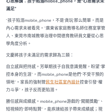
心思解讀：孩子陷溺mobile_phone，是“心思需求未
滿足”
“孩子陷溺mobile_phone，不是‘貪玩’那么簡單，而是
內心需求未被看見。”廣東省家庭教導名師任務室掌管
人、東莞市南城教導治理中間德育教研員文慶從心思
學角度分析。
文慶將孩子未滿足的需求歸為三類：
自立感與把持感。芳華期孩子自我意識覺醒，盼望“掌
控本身的生涯”，而mobile_phone是他們“不受干預的
領地”。家長的強制管
民生社區室內設計
控會引發“權
力斗爭”，孩子反而更陷溺。
勝任感與成績感。mobile_phone游戲的“闖關獎勵”、
短視頻的“即時點贊”，能疾速給孩子帶來成績感；現