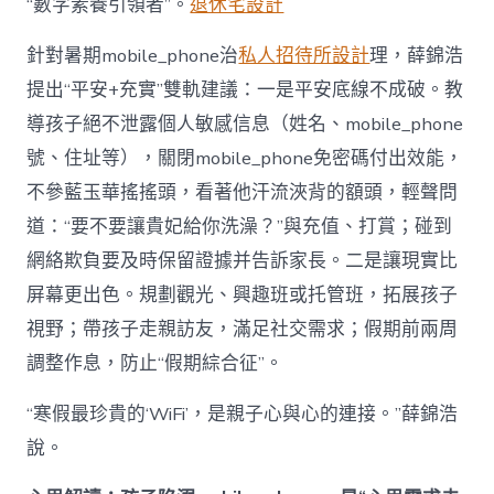
“數字素養引領者”。
退休宅設計
針對暑期mobile_phone治
私人招待所設計
理，薛錦浩
提出“平安+充實”雙軌建議：一是平安底線不成破。教
導孩子絕不泄露個人敏感信息（姓名、mobile_phone
號、住址等），關閉mobile_phone免密碼付出效能，
不參藍玉華搖搖頭，看著他汗流浹背的額頭，輕聲問
道：“要不要讓貴妃給你洗澡？”與充值、打賞；碰到
網絡欺負要及時保留證據并告訴家長。二是讓現實比
屏幕更出色。規劃觀光、興趣班或托管班，拓展孩子
視野；帶孩子走親訪友，滿足社交需求；假期前兩周
調整作息，防止“假期綜合征”。
“寒假最珍貴的‘WiFi’，是親子心與心的連接。”薛錦浩
說。