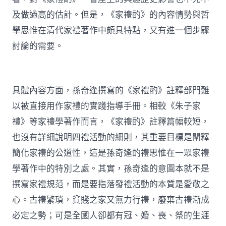
及做過高的估計。但是，《家禮酌》的內容情勢與哲
學思惟在清代家禮著作中頗具特點，又有進一個步驟
討論的需要。
具體內容方面，孫奇逢撰寫的《家禮酌》註釋部門難
以被直接用作家禮的實踐指導手冊。相較《朱子家
禮》等家禮學著作而言，《家禮酌》註釋篇幅較短，
也沒有詳細說明四禮活動的細則，其重要目標是闡釋
簡化家禮的公道性，這是孫奇逢酌禮思惟在一眾家禮
學著作中的特別之處。其實，孫奇逢的意圖本就不是
撰寫家禮規范，而是要指落發禮活動的本質是愛敬之
心。古禮繁瑣，貧賤之家又無力行禮，廢棄古禮漸成
必定之勢；可是全國人卻都有冠、婚、喪、祭的生涯