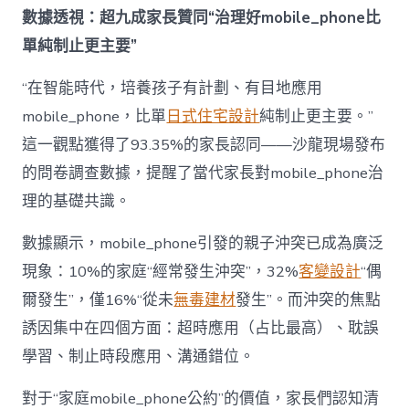
成
數據透視：超九成家長贊同“治理好mobile_phone比
為
單純制止更主要”
“成
長
東
“在智能時代，培養孩子有計劃、有目地應用
西”，
mobile_phone，比單
日式住宅設計
純制止更主要。”
而
非
這一觀點獲得了93.35%的家長認同——沙龍現場發布
“家
的問卷調查數據，提醒了當代家長對mobile_phone治
庭
戰
理的基礎共識。
場”〉
中
數據顯示，mobile_phone引發的親子沖突已成為廣泛
現象：10%的家庭“經常發生沖突”，32%
客變設計
“偶
爾發生”，僅16%“從未
無毒建材
發生”。而沖突的焦點
誘因集中在四個方面：超時應用（占比最高）、耽誤
學習、制止時段應用、溝通錯位。
對于“家庭mobile_phone公約”的價值，家長們認知清