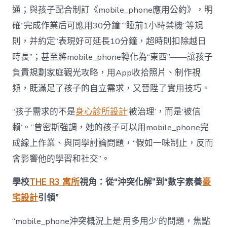
通；與孩子配合制訂《mobile_phone應用公約》，明
確“完成作業后可應用30分鐘”“睡前1小時禁機”等規
則，并約定“表現好可延長10分鐘，超時則扣除越日
時長”；甚至將mobile_phone轉化為“東西”——讓孩子
負責規劃家庭觀光攻略，用App收拾照片、制作視
頻，既滿足了孩子的自立需求，又晉陞了實用技巧。
“孩子需求的不是
身心診所設計
‘被治理’，而是‘被信
賴’。”曾密斯強調，她的孩子可以用mobile_phone完
成線上作業、與同學討論問題，“假如一味制止，反而
會影響他的學習和社交”。
學校
THE R3 寓所
視角：從“沖突化解”到“數字素養
豪
宅設計
引領”
“mobile_phone沖突概況上是‘用多用少’的問題，焦點