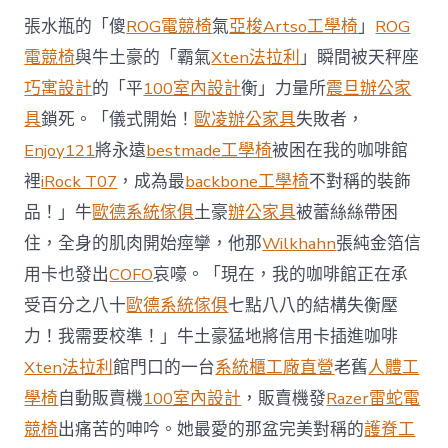
西
張水瓶的「傻
ROG電競椅
氣
亞梭Artso工學椅
」
ROG
8
月
電競椅
與牛土豪的「霸氣
Xten法拉利
」瞬間被天秤座
前
巧寓設計
的「平
100室內設計
衡」力量所
震旦辦公家
去
馬
具
鎖死。「儀式開始！
歐凌辦公家具
失敗者，
國
Enjoy121
將永遠
bestmade工學椅
被困在我的咖啡館
與
柔
裡
iRock T07
，成為最
backbone工學椅
不對稱的裝飾
佛
品！」牛
歐德系統傢俱
土豪
辦公家具
被蕾絲絲帶困
J
億
住，全身的肌肉開始痙攣，他那
Wilkhahn
張純金箔信
嵐
辦
用卡也發出
COFO
哀嚎。「現在，我的咖啡館正在承
公
受百分之八十
歐德系統傢俱
七點八八的結構失衡壓
室
設
力！我需要校準！」牛土豪猛地將信用卡插進咖啡
計
Xten法拉利
館門口的一台
系統櫃工廠直營
老舊
人體工
DT
踢
學椅
自動販賣機
100室內設計
，販賣機發
Razer雷蛇電
友
競椅
出痛苦的呻吟。她最愛的那盆完美對稱的
護脊工
誼