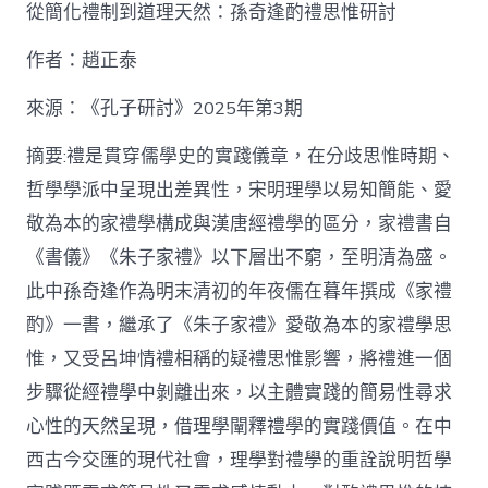
泰
從簡化禮制到道理天然：孫奇逢酌禮思惟研討
找
九
作者：趙正泰
宮
格
私
來源：《孔子研討》2025年第3期
密
空
摘要:禮是貫穿儒學史的實踐儀章，在分歧思惟時期、
間】
哲學學派中呈現出差異性，宋明理學以易知簡能、愛
從
簡
敬為本的家禮學構成與漢唐經禮學的區分，家禮書自
化
《書儀》《朱子家禮》以下層出不窮，至明清為盛。
禮
制
此中孫奇逢作為明末清初的年夜儒在暮年撰成《家禮
到
道
酌》一書，繼承了《朱子家禮》愛敬為本的家禮學思
理
惟，又受呂坤情禮相稱的疑禮思惟影響，將禮進一個
天
然：
步驟從經禮學中剝離出來，以主體實踐的簡易性尋求
孫
心性的天然呈現，借理學闡釋禮學的實踐價值。在中
奇
逢
西古今交匯的現代社會，理學對禮學的重詮說明哲學
酌