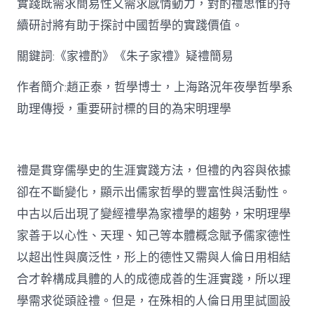
實踐既需求簡易性又需求感情動力，對酌禮思惟的持
禮
思
續研討將有助于探討中國哲學的實踐價值。
惟
研
關鍵詞:《家禮酌》《朱子家禮》疑禮簡易
討〉
中
作者簡介:趙正泰，哲學博士，上海路況年夜學哲學系
助理傳授，重要研討標的目的為宋明理學
禮是貫穿儒學史的生涯實踐方法，但禮的內容與依據
卻在不斷變化，顯示出儒家哲學的豐富性與活動性。
中古以后出現了變經禮學為家禮學的趨勢，宋明理學
家善于以心性、天理、知己等本體概念賦予儒家德性
以超出性與廣泛性，形上的德性又需與人倫日用相結
合才幹構成具體的人的成德成善的生涯實踐，所以理
學需求從頭詮禮。但是，在殊相的人倫日用里試圖設