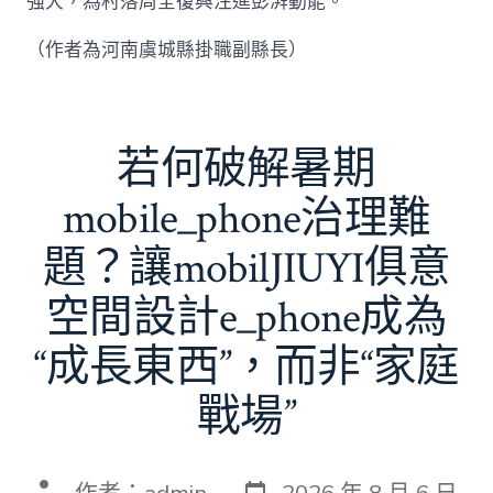
強大，為村落周全復興注進彭湃動能。
（作者為河南虞城縣掛職副縣長）
若何破解暑期
mobile_phone治理難
題？讓mobilJIUYI俱意
空間設計e_phone成為
“成長東西”，而非“家庭
戰場”
發
文
作者：
admin
2026 年 8 月 6 日