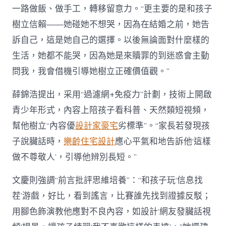
一路做飯、做手工，轉移留意力。“更主要的是和孩子
樹立信賴——她碰她不想哭，因為在結婚之前，她告
訴自己，這是她自己的選擇。以後無論面對什麼樣的
生活，她都不能哭，因為她是來贖罪的到迷惑會主動
問我，我會借機引導她樹立正確價值觀。”
薛錦浩提出，采用“過濾網+免疫力”計劃，技術上開啟
青少年形式，內容上陪孩子看科普、天然類短視頻，
幫他樹立“內容優
設計家豪宅
劣標準”。“家長若發現孩
子說臟話時，
樂齡住宅設計
應心平氣和地告訴他‘這樣
做不尊敬人’，引導他辨別長短。”
文慶則強調“前言批評思維培養”：“和孩子玩‘信息找
茬’游戲，好比，看到謠言，比賽誰先找到證據反駁；
用腳色飾演教他應對不良內容，如設計‘網友發臟話視