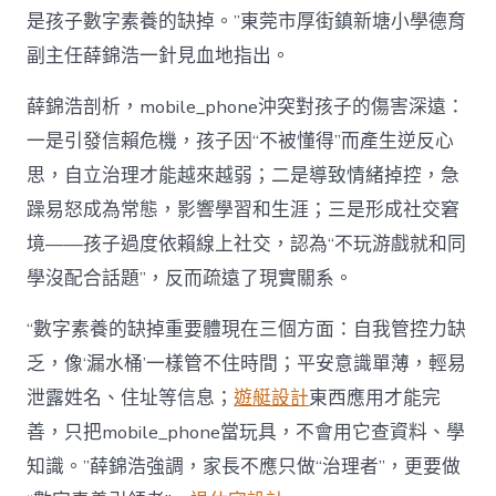
是孩子數字素養的缺掉。”東莞市厚街鎮新塘小學德育
副主任薛錦浩一針見血地指出。
薛錦浩剖析，mobile_phone沖突對孩子的傷害深遠：
一是引發信賴危機，孩子因“不被懂得”而產生逆反心
思，自立治理才能越來越弱；二是導致情緒掉控，急
躁易怒成為常態，影響學習和生涯；三是形成社交窘
境——孩子過度依賴線上社交，認為“不玩游戲就和同
學沒配合話題”，反而疏遠了現實關系。
“數字素養的缺掉重要體現在三個方面：自我管控力缺
乏，像‘漏水桶’一樣管不住時間；平安意識單薄，輕易
泄露姓名、住址等信息；
遊艇設計
東西應用才能完
善，只把mobile_phone當玩具，不會用它查資料、學
知識。”薛錦浩強調，家長不應只做“治理者”，更要做