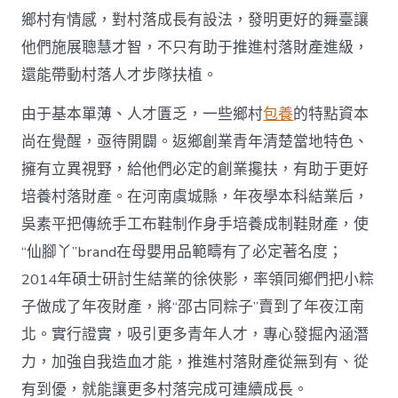
網
鄉村有情感，對村落成長有設法，發明更好的舞臺讓
_
他們施展聰慧才智，不只有助于推進村落財產進級，
中
國
還能帶動村落人才步隊扶植。
網〉
中
由于基本單薄、人才匱乏，一些鄉村
包養
的特點資本
尚在覺醒，亟待開闢。返鄉創業青年清楚當地特色、
擁有立異視野，給他們必定的創業攙扶，有助于更好
培養村落財產。在河南虞城縣，年夜學本科結業后，
吳素平把傳統手工布鞋制作身手培養成制鞋財產，使
“仙腳丫”brand在母嬰用品範疇有了必定著名度；
2014年碩士研討生結業的徐俠影，率領同鄉們把小粽
子做成了年夜財產，將“邵古同粽子”賣到了年夜江南
北。實行證實，吸引更多青年人才，專心發掘內涵潛
力，加強自我造血才能，推進村落財產從無到有、從
有到優，就能讓更多村落完成可連續成長。