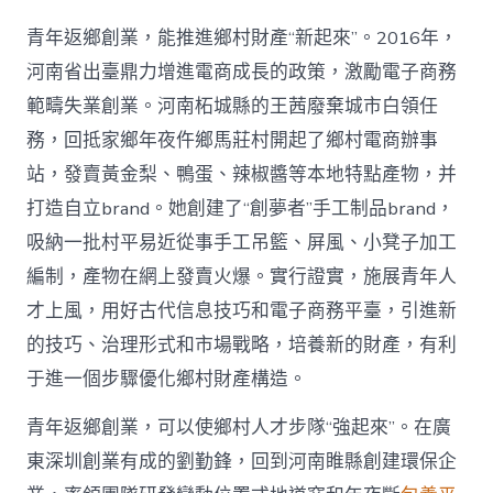
青年返鄉創業，能推進鄉村財產“新起來”。2016年，
河南省出臺鼎力增進電商成長的政策，激勵電子商務
範疇失業創業。河南柘城縣的王茜廢棄城市白領任
務，回抵家鄉年夜仵鄉馬莊村開起了鄉村電商辦事
站，發賣黃金梨、鴨蛋、辣椒醬等本地特點產物，并
打造自立brand。她創建了“創夢者”手工制品brand，
吸納一批村平易近從事手工吊籃、屏風、小凳子加工
編制，產物在網上發賣火爆。實行證實，施展青年人
才上風，用好古代信息技巧和電子商務平臺，引進新
的技巧、治理形式和市場戰略，培養新的財產，有利
于進一個步驟優化鄉村財產構造。
青年返鄉創業，可以使鄉村人才步隊“強起來”。在廣
東深圳創業有成的劉勤鋒，回到河南睢縣創建環保企