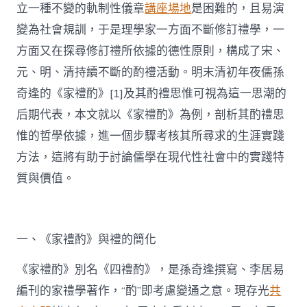
立一種不變的軌制性儀章
講座場地
是困難的，且易演
變為社會規訓，于是理學家一方面不斷修訂禮學，一
方面又在探尋修訂禮所依據的德性原則，構成了宋、
元、明、清持續不斷的酌禮活動。明末清初年夜儒孫
奇逢的《家禮酌》[1]及其酌禮思惟可視為這一思潮的
后期代表，本文就以《家禮酌》為例，剖析其酌禮思
惟的哲學依據，進一個步驟考核其所尋求的生涯實踐
方法，這將有助于討論儒學在現代性社會中的實踐特
質與價值。
一、《家禮酌》與禮的簡化
《家禮酌》別名《四禮酌》，是孫奇逢撰寫、李居易
編刊的家禮學著作，“酌”即考慮變通之意。現存光
共