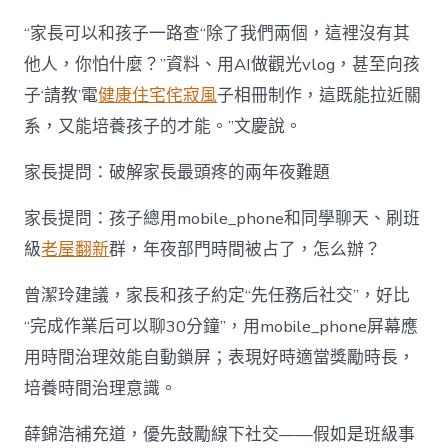
“家長可以和孩子一路查“除了我們兩個，這裡沒有其
他人，你怕什麼？”資料、用AI做觀光vlog，甚至向孩
子‘請教’電
健康住宅
侘寂風
子相冊制作，這既能拉近關
系，又能培養孩子的才能。”文慶說。
家長提問：破解家長最頭疼的兩年夜難題
家長提問：孩子總用mobile_phone和同學聊天、刷班
級
老屋翻新
群，年夜部門時間被占了，怎么辦？
曾潔玲建議，家長和孩子約定“先任務后社交”，好比
“完成作業后可以聊30分鐘”，用mobile_phone屏幕應
用時間治理效能自動鎖屏；表現好時適當獎勵時長，
培養時間治理意識。
薛錦浩補充道，優先鼓勵線下社交——假如是班級事