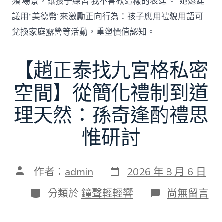
頻’場景，讓孩子練習‘我不喜歡這樣的表達’。”她還建
議用“美德幣”來激勵正向行為：孩子應用禮貌用語可
兌換家庭露營等活動，重塑價值認知。
【趙正泰找九宮格私密
空間】從簡化禮制到道
理天然：孫奇逢酌禮思
惟研討
發
文
作者：
admin
2026 年 8 月 6 日
表
章
日
作
分
在
分類於
鐘聲輕輕響
尚無留言
期
者
類
〈【趙
正