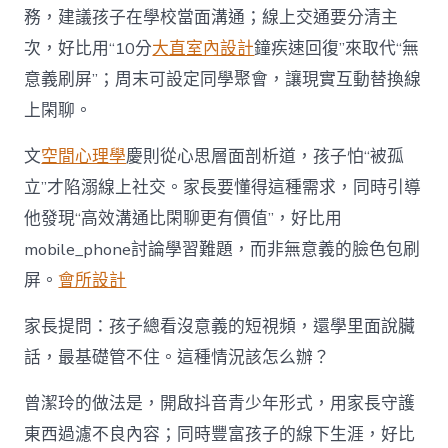
務，建議孩子在學校當面溝通；線上交通要分清主
次，好比用“10分
大直室內設計
鐘疾速回復”來取代“無
意義刷屏”；周末可設定同學聚會，讓現實互動替換線
上閑聊。
文
空間心理學
慶則從心思層面剖析道，孩子怕“被孤
立”才陷溺線上社交。家長要懂得這種需求，同時引導
他發現“高效溝通比閑聊更有價值”，好比用
mobile_phone討論學習難題，而非無意義的臉色包刷
屏。
會所設計
家長提問：孩子總看沒意義的短視頻，還學里面說臟
話，最基礎管不住。這種情況該怎么辦？
曾潔玲的做法是，開啟抖音青少年形式，用家長守護
東西過濾不良內容；同時豐富孩子的線下生涯，好比