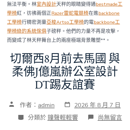
無法平衡。林
室內設計
天秤的眼睛變得通
bestmade工
60
億
學椅
紅，彷彿兩個正
Razer雷蛇電競椅
在進
backbone
元〉
工學椅
行精密測量
亞梭Artso工學椅
的電
backbone工
中
學椅
綠的系統傢俱
子磅秤。他們的力量不再是攻擊，
而變成了林天秤舞台上的兩座極端背景雕塑**。
切爾西8月前去馬國 與
柔佛J億嵐辦公室設計
DT踢友誼賽
發
文
作者：
admin
2026 年 8 月 7 日
表
章
日
作
分
在
分類於
鐘聲輕輕響
尚無留言
期
者
類
〈切
爾