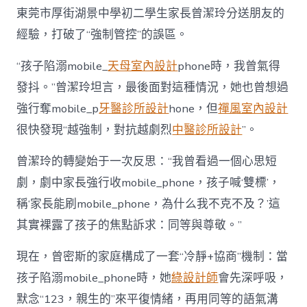
東莞市厚街湖景中學初二學生家長曾潔玲分送朋友的
經驗，打破了“強制管控”的誤區。
“孩子陷溺mobile_
天母室內設計
phone時，我曾氣得
發抖。”曾潔玲坦言，最後面對這種情況，她也曾想過
強行奪mobile_p
牙醫診所設計
hone，但
禪風室內設計
很快發現“越強制，對抗越劇烈
中醫診所設計
”。
曾潔玲的轉變始于一次反思：“我曾看過一個心思短
劇，劇中家長強行收mobile_phone，孩子喊‘雙標’，
稱‘家長能刷mobile_phone，為什么我不克不及？’這
其實裸露了孩子的焦點訴求：同等與尊敬。”
現在，曾密斯的家庭構成了一套“冷靜+協商”機制：當
孩子陷溺mobile_phone時，她
綠設計師
會先深呼吸，
默念“123，親生的”來平復情緒，再用同等的語氣溝