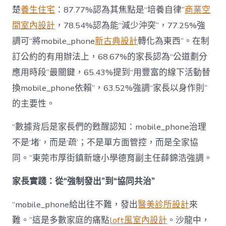
楚
養生住宅
：87.77%認為其焦點是“培養自律”
商業空
間室內設計
，78.54%認為能“減少沖突”，77.25%強
調可“將mobile_phone
新古典設計
轉化為東西”。在制
訂公約的有用辦法上，68.67%的家長認為“公道劃分
應用時段”最關鍵，65.43%提到“用豐富的線下活動替
換mobile_phone依賴”，63.52%強調“家長以身作則”
的主要性。
“數據背后是家長們的甦醒認知：mobile_phone治理
不是‘堵’，而是‘疏’；不是單方面管控，而是全家協
同。”東莞市厚街鎮新塘小學德育副主任薛錦浩強調。
家長實踐：從“強制發出”到“協同共治”
“mobile_phone給出往不難，發出
醫美診所設計
來
難。”這是多數家庭的痛點
loft風室內設計
。沙龍中，