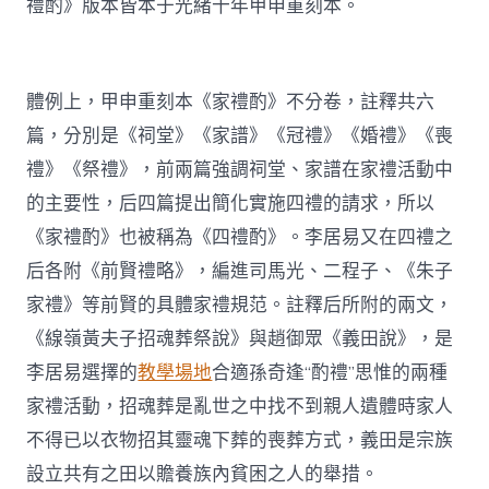
禮酌》版本皆本于光緒十年甲申重刻本。
體例上，甲申重刻本《家禮酌》不分卷，註釋共六
篇，分別是《祠堂》《家譜》《冠禮》《婚禮》《喪
禮》《祭禮》，前兩篇強調祠堂、家譜在家禮活動中
的主要性，后四篇提出簡化實施四禮的請求，所以
《家禮酌》也被稱為《四禮酌》。李居易又在四禮之
后各附《前賢禮略》，編進司馬光、二程子、《朱子
家禮》等前賢的具體家禮規范。註釋后所附的兩文，
《線嶺黃夫子招魂葬祭說》與趙御眾《義田說》，是
李居易選擇的
教學場地
合適孫奇逢“酌禮”思惟的兩種
家禮活動，招魂葬是亂世之中找不到親人遺體時家人
不得已以衣物招其靈魂下葬的喪葬方式，義田是宗族
設立共有之田以贍養族內貧困之人的舉措。