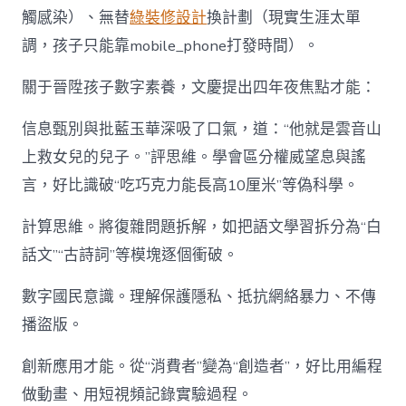
觸感染）、無替
綠裝修設計
換計劃（現實生涯太單
調，孩子只能靠mobile_phone打發時間）。
關于晉陞孩子數字素養，文慶提出四年夜焦點才能：
信息甄別與批藍玉華深吸了口氣，道：“他就是雲音山
上救女兒的兒子。”評思維。學會區分權威望息與謠
言，好比識破“吃巧克力能長高10厘米”等偽科學。
計算思維。將復雜問題拆解，如把語文學習拆分為“白
話文”“古詩詞”等模塊逐個衝破。
數字國民意識。理解保護隱私、抵抗網絡暴力、不傳
播盜版。
創新應用才能。從“消費者”變為“創造者”，好比用編程
做動畫、用短視頻記錄實驗過程。