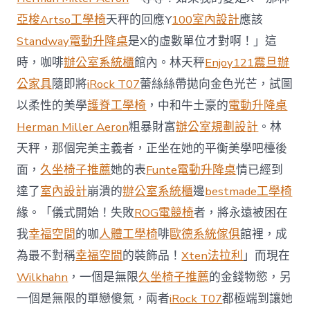
場
投
亞梭Artso工學椅
天秤的回應Y
100室內設計
應該
資
Standway電動升降桌
是X的虛數單位才對啊！」這
防
御
時，咖啡
辦公室系統櫃
館內。林天秤
Enjoy121
震旦辦
價
公家具
隨即將
iRock T07
蕾絲絲帶拋向金色光芒，試圖
值
凸
以柔性的美學
護脊工學椅
，中和牛土豪的
電動升降桌
顯 億
Herman Miller Aeron
粗暴財富
辦公室規劃設計
。林
嵐
室
天秤，那個完美主義者，正坐在她的平衡美學吧檯後
內
設
面，
久坐椅子推薦
她的表
Funte電動升降桌
情已經到
計
達了
室內設計
崩潰的
辦公室系統櫃
邊
bestmade工學椅
過
往
緣。「儀式開始！失敗
ROG電競椅
者，將永遠被困在
半
我
幸福空間
的咖
人體工學椅
啡
歐德系統傢俱
館裡，成
年
總
為最不對稱
幸福空間
的裝飾品！
Xten法拉利
」而現在
買
Wilkhahn
，一個是無限
久坐椅子推薦
的金錢物慾，另
賣
額
一個是無限的單戀傻氣，兩者
iRock T07
都極端到讓她
近