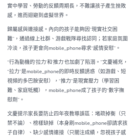
實中學習、勞動的反饋周期長，不難讓孩子產生挫敗
感，進而迴避到虛擬世界。
歸屬感與連接感。內向的孩子能夠因“現實社交困
難”，通過線上社群、游戲戰隊尋找認同；若家庭氛圍
冷淡，孩子更會向mobile_phone尋求“感情安慰”。
“行為動機的‘拉力’和‘推力’也加劇了陷溺。”文慶補充，
“拉力”是mobile_phone的即時反饋誘惑（如游戲、短
視頻的多巴胺安慰），“推力”是現實壓力（學習困
難、家庭牴觸），mobile_phone成了孩子的“數字撫
慰劑”。
文慶提示家長要防止四年夜教導誤區：堵疏掉衡（只
禁不論）、榜樣缺掉（本身刷mobile_phone卻請求孩
子自律）、缺少感情連接（只關注成績，忽視孩子感