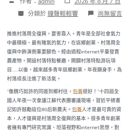
文
作者：
admin
2026 年 8 月 7 日
表
章
日
作
分
在
分類於
鐘聲輕輕響
尚無留言
期
者
類
〈為
村
落
推進村落周全復興，要害靠人。青年是全部社會氣力
財
產
中最積極、最有賭氣的氣力，在返鄉創業、村落周全
復
復興中飾演側重要腳色。經由過程internet平臺發賣
興
注
農產物，開設村落特點餐廳，開闢村落特點游玩項
進
目……以後，越來越多青年返鄉創業，年夜顯身手，為
人
才
村落成長注進了新活氣。
死
水
“像魏巧如許的同道到鄉村往，
包養
很好！”十四屆全
甜
心
國人年夜一次會議江蘇代表團審議現場，習近平總書
寶
記如許鼓勵這位80后新農夫。
包養
人才是最可貴的資
物
查
本，人才復興是村落周全復興的基本。很多青年創業
包
者擁有專門研究常識、坦蕩視野和internet思想，對
養