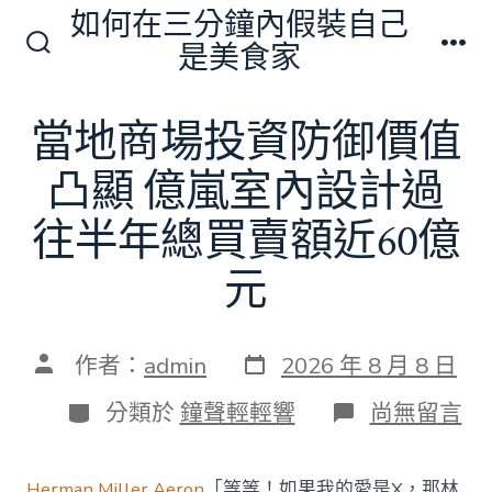
跳
如何在三分鐘內假裝自己
至
是美食家
搜
選
主
尋
單
切
要
當地商場投資防御價值
換
內
開
關
凸顯 億嵐室內設計過
容
往半年總買賣額近60億
元
發
文
作者：
admin
2026 年 8 月 8 日
表
章
日
作
分
在
分類於
鐘聲輕輕響
尚無留言
期
者
類
〈當
地
商
Herman Miller Aeron
「等等！如果我的愛是X，那林