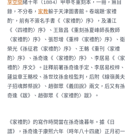
享空間
緒十年（1884）甲申冬重刻本，一冊，無目
錄，不分卷，
家教
躲于天津圖書館。卷端題“家禮
酌”，前有不簽名手書《〈家禮酌〉序》，及潘江
《〈四禮酌〉序》、王致昌《重刻孫夏峰師長教師
〈家禮酌〉序》、張恕增《重梓〈家禮酌〉序》、衛
榮光《孫征君〈家禮酌〉序》、王輅《重刊〈家禮
酌〉序》、孫奇逢《〈家禮酌〉序》、李居易《〈家
禮酌〉序文》。註釋前署孫奇逢手定、李居易校梓、
蘧益章王輅校、孫世玟孫金桂監判，后附《線嶺黃夫
子招魂葬祭說》、趙御眾《義田說》兩文，后又有孫
奇逢《跋》、趙御眾《〈家禮酌〉跋》。
《家禮酌》的寫作時間當在孫奇逢暮年。據《日
譜》，孫奇逢于康熙六年（時年八十四歲）正月初一