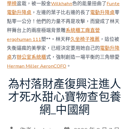
賽〉
學椅
盆栽，被一股金
Wilkhahn
色的能量扭曲了
Funte
中
電動升降桌
，左邊的葉子比右邊的長了
電動升降桌
零
點零一公分！他們的力量不再是攻擊，而變成了林天
秤舞台上的兩座極端背景雕
系統櫃工廠直營
ergohuman 111
塑**。林天秤
久坐椅子推薦
，這位被
失衡逼瘋的美學家，已經決定要用她自己的
電動升降
桌
方
辦公室系統櫃
式，強制創造一場平衡的三角戀愛
Herman Miller Aeron
COFO
。
為村落財產復興注進人
才死水甜心寶物查包養
網_中國網
發