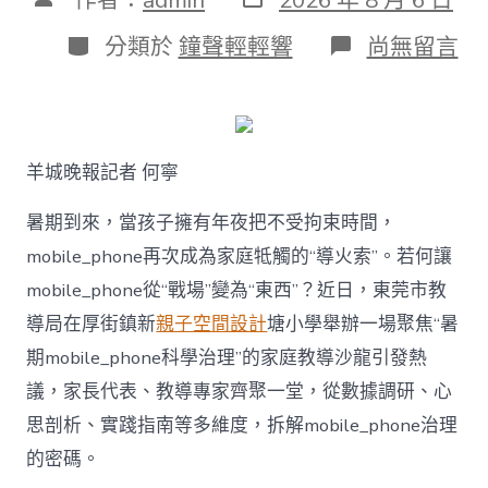
表
章
日
作
分
在
分類於
鐘聲輕輕響
尚無留言
期
者
類
〈若
何
破
解
暑
羊城晚報記者 何寧
期
mobile_ph
治
暑期到來，當孩子擁有年夜把不受拘束時間，
理
mobile_phone再次成為家庭牴觸的“導火索”。若何讓
難
題？
mobile_phone從“戰場”變為“東西”？近日，東莞市教
讓
導局在厚街鎮新
親子空間設計
塘小學舉辦一場聚焦“暑
mobilJIUYI
俱
期mobile_phone科學治理”的家庭教導沙龍引發熱
意
議，家長代表、教導專家齊聚一堂，從數據調研、心
空
間
思剖析、實踐指南等多維度，拆解mobile_phone治理
設
計
的密碼。
e_phone