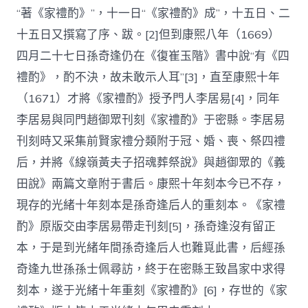
“著《家禮酌》”，十一日“《家禮酌》成”，十五日、二
十五日又撰寫了序、跋。[2]但到康熙八年（1669）
四月二十七日孫奇逢仍在《復崔玉階》書中說“有《四
禮酌》，酌不決，故未敢示人耳”[3]，直至康熙十年
（1671）才將《家禮酌》授予門人李居易[4]，同年
李居易與同門趙御眾刊刻《家禮酌》于密縣。李居易
刊刻時又采集前賢家禮分類附于冠、婚、喪、祭四禮
后，并將《線嶺黃夫子招魂葬祭說》與趙御眾的《義
田說》兩篇文章附于書后。康熙十年刻本今已不存，
現存的光緒十年刻本是孫奇逢后人的重刻本。《家禮
酌》原版交由李居易帶走刊刻[5]，孫奇逢沒有留正
本，于是到光緒年間孫奇逢后人也難覓此書，后經孫
奇逢九世孫孫士佩尋訪，終于在密縣王致昌家中求得
刻本，遂于光緒十年重刻《家禮酌》[6]，存世的《家