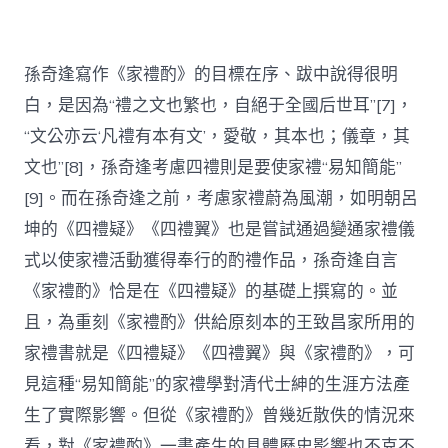
孫奇逢寫作《家禮酌》的目標在序、跋中說得很明
白，是因為“禮之文也繁也，自絕于全國后世耳”[7]，
“文公亦云‘凡禮有本有文’，愛敬，其本也；儀章，其
文也”[8]，孫奇逢考慮四禮則是要使家禮“易知簡能”
[9]。而在孫奇逢之前，考慮家禮蔚為風潮，如明朝呂
坤的《四禮疑》《四禮翼》也是嘗試通過變通家禮儀
式以使家禮活動獲得奉行的酌禮作品，孫奇逢自言
《家禮酌》恰是在《四禮疑》的基礎上撰寫的。並
且，為重刻《家禮酌》供給原刻本的王致昌家所用的
家禮書就是《四禮疑》《四禮翼》與《家禮酌》，可
見這種“易知簡能”的家禮學對清代士紳的生涯方法產
生了實際影響。但從《家禮酌》曾幾近散佚的情況來
看，對《家禮酌》一書產生的具體歷史影響也不克不