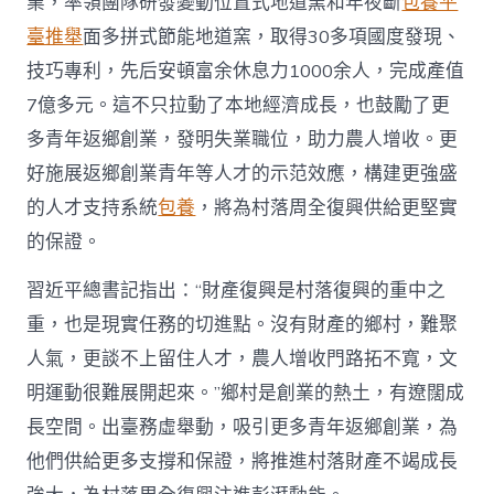
業，率領團隊研發變動位置式地道窯和年夜斷
包養平
臺推舉
面多拼式節能地道窯，取得30多項國度發現、
技巧專利，先后安頓富余休息力1000余人，完成產值
7億多元。這不只拉動了本地經濟成長，也鼓勵了更
多青年返鄉創業，發明失業職位，助力農人增收。更
好施展返鄉創業青年等人才的示范效應，構建更強盛
的人才支持系統
包養
，將為村落周全復興供給更堅實
的保證。
習近平總書記指出：“財產復興是村落復興的重中之
重，也是現實任務的切進點。沒有財產的鄉村，難聚
人氣，更談不上留住人才，農人增收門路拓不寬，文
明運動很難展開起來。”鄉村是創業的熱土，有遼闊成
長空間。出臺務虛舉動，吸引更多青年返鄉創業，為
他們供給更多支撐和保證，將推進村落財產不竭成長