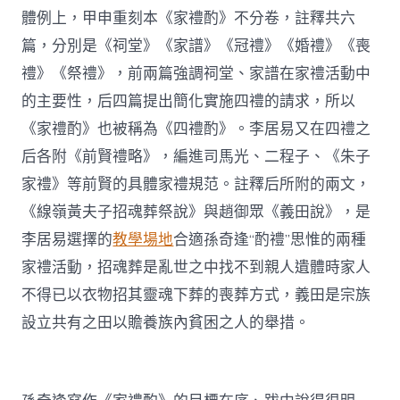
體例上，甲申重刻本《家禮酌》不分卷，註釋共六
篇，分別是《祠堂》《家譜》《冠禮》《婚禮》《喪
禮》《祭禮》，前兩篇強調祠堂、家譜在家禮活動中
的主要性，后四篇提出簡化實施四禮的請求，所以
《家禮酌》也被稱為《四禮酌》。李居易又在四禮之
后各附《前賢禮略》，編進司馬光、二程子、《朱子
家禮》等前賢的具體家禮規范。註釋后所附的兩文，
《線嶺黃夫子招魂葬祭說》與趙御眾《義田說》，是
李居易選擇的
教學場地
合適孫奇逢“酌禮”思惟的兩種
家禮活動，招魂葬是亂世之中找不到親人遺體時家人
不得已以衣物招其靈魂下葬的喪葬方式，義田是宗族
設立共有之田以贍養族內貧困之人的舉措。