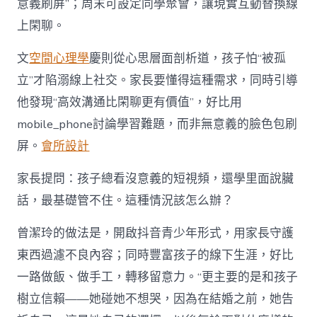
意義刷屏”；周末可設定同學聚會，讓現實互動替換線
上閑聊。
文
空間心理學
慶則從心思層面剖析道，孩子怕“被孤
立”才陷溺線上社交。家長要懂得這種需求，同時引導
他發現“高效溝通比閑聊更有價值”，好比用
mobile_phone討論學習難題，而非無意義的臉色包刷
屏。
會所設計
家長提問：孩子總看沒意義的短視頻，還學里面說臟
話，最基礎管不住。這種情況該怎么辦？
曾潔玲的做法是，開啟抖音青少年形式，用家長守護
東西過濾不良內容；同時豐富孩子的線下生涯，好比
一路做飯、做手工，轉移留意力。“更主要的是和孩子
樹立信賴——她碰她不想哭，因為在結婚之前，她告