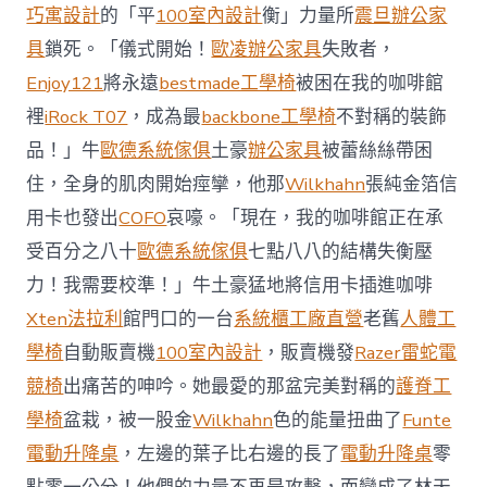
前
巧寓設計
的「平
100室內設計
衡」力量所
震旦辦公家
去
馬
具
鎖死。「儀式開始！
歐凌辦公家具
失敗者，
國
Enjoy121
將永遠
bestmade工學椅
被困在我的咖啡館
與
柔
裡
iRock T07
，成為最
backbone工學椅
不對稱的裝飾
佛
品！」牛
歐德系統傢俱
土豪
辦公家具
被蕾絲絲帶困
J
億
住，全身的肌肉開始痙攣，他那
Wilkhahn
張純金箔信
嵐
辦
用卡也發出
COFO
哀嚎。「現在，我的咖啡館正在承
公
受百分之八十
歐德系統傢俱
七點八八的結構失衡壓
室
設
力！我需要校準！」牛土豪猛地將信用卡插進咖啡
計
Xten法拉利
館門口的一台
系統櫃工廠直營
老舊
人體工
DT
踢
學椅
自動販賣機
100室內設計
，販賣機發
Razer雷蛇電
友
競椅
出痛苦的呻吟。她最愛的那盆完美對稱的
護脊工
誼
賽〉
學椅
盆栽，被一股金
Wilkhahn
色的能量扭曲了
Funte
中
電動升降桌
，左邊的葉子比右邊的長了
電動升降桌
零