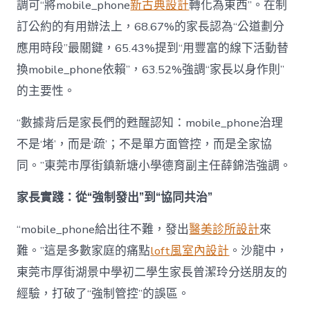
調可“將mobile_phone
新古典設計
轉化為東西”。在制
訂公約的有用辦法上，68.67%的家長認為“公道劃分
應用時段”最關鍵，65.43%提到“用豐富的線下活動替
換mobile_phone依賴”，63.52%強調“家長以身作則”
的主要性。
“數據背后是家長們的甦醒認知：mobile_phone治理
不是‘堵’，而是‘疏’；不是單方面管控，而是全家協
同。”東莞市厚街鎮新塘小學德育副主任薛錦浩強調。
家長實踐：從“強制發出”到“協同共治”
“mobile_phone給出往不難，發出
醫美診所設計
來
難。”這是多數家庭的痛點
loft風室內設計
。沙龍中，
東莞市厚街湖景中學初二學生家長曾潔玲分送朋友的
經驗，打破了“強制管控”的誤區。