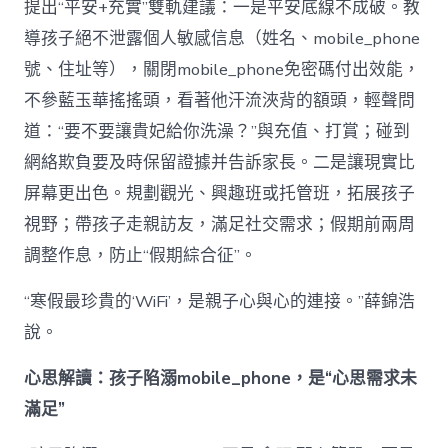
提出“平安+充實”雙軌建議：一是平安底線不成破。教
導孩子絕不泄露個人敏感信息（姓名、mobile_phone
號、住址等），關閉mobile_phone免密碼付出效能，
不參藍玉華搖搖頭，看著他汗流浹背的額頭，輕聲問
道：“要不要讓貴妃給你洗澡？”與充值、打賞；碰到
網絡欺負要及時保留證據并告訴家長。二是讓現實比
屏幕更出色。規劃觀光、興趣班或托管班，拓展孩子
視野；帶孩子走親訪友，滿足社交需求；假期前兩周
調整作息，防止“假期綜合征”。
“寒假最珍貴的‘WiFi’，是親子心與心的連接。”薛錦浩
說。
心思解讀：孩子陷溺mobile_phone，是“心思需求未
滿足”