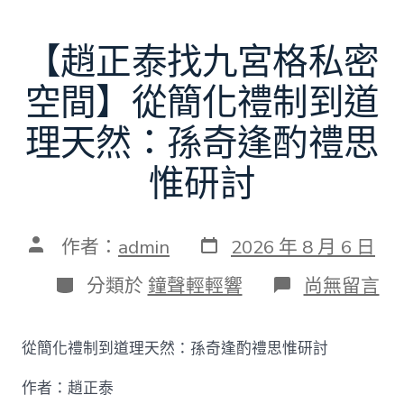
【趙正泰找九宮格私密
空間】從簡化禮制到道
理天然：孫奇逢酌禮思
惟研討
發
文
作者：
admin
2026 年 8 月 6 日
表
章
日
作
分
在
分類於
鐘聲輕輕響
尚無留言
期
者
類
〈【趙
正
泰
從簡化禮制到道理天然：孫奇逢酌禮思惟研討
找
九
作者：趙正泰
宮