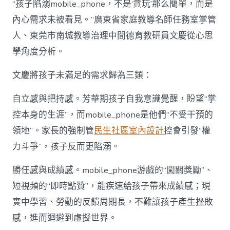
“孩子陷溺mobile_phone，不是‘貪玩’那么簡單，而是
內心需求未被看見。”廣東省家庭教導名師任務室掌管
人、東莞市南城教導治理中間德育教研員文慶從心思
學角度分析。
文慶將孩子未滿足的需求歸為三類：
自立感與把持感。芳華期孩子自我意識覺醒，盼望“掌
控本身的生涯”，而mobile_phone是他們“不受干預的
領地”。家長的強制管
民生社區室內設計
控會引發“權
力斗爭”，孩子反而更陷溺。
勝任感與成績感。mobile_phone游戲的“闖關獎勵”、
短視頻的“即時點贊”，能疾速給孩子帶來成績感；現
實中學習、勞動的反饋周期長，不難讓孩子產生挫敗
感，進而迴避到虛擬世界。