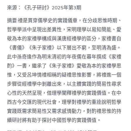
格
私
來源：《孔子研討》2025年第3期
密
空
摘要:禮是貫穿儒學史的實踐儀章，在分歧思惟時期、
間】
哲學學派中呈現出差異性，宋明理學以易知簡能、愛
從
簡
敬為本的家禮學構成與漢唐經禮學的區分，家禮書自
化
《書儀》《朱子家禮》以下層出不窮，至明清為盛。
禮
制
此中孫奇逢作為明末清初的年夜儒在暮年撰成《家禮
到
道
酌》一書，繼承了《朱子家禮》愛敬為本的家禮學思
理
惟，又受呂坤情禮相稱的疑禮思惟影響，將禮進一個
天
然：
步驟從經禮學中剝離出來，以主體實踐的簡易性尋求
孫
心性的天然呈現，借理學闡釋禮學的實踐價值。在中
奇
逢
西古今交匯的現代社會，理學對禮學的重詮說明哲學
酌
實踐既需求簡易性又需求感情動力，對酌禮思惟的持
禮
思
續研討將有助于探討中國哲學的實踐價值。
惟
研