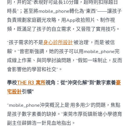
則，并約定“表現好可延長10分鐘，超時則扣除越日
時長”；甚至將mobile_phone轉化為“東西”——讓孩子
負責規劃家庭觀光攻略，用App收拾照片、制作視
頻，既滿足了孩子的自立需求，又晉陞了實用技巧。
“孩子需求的不是
身心診所設計
‘被治理’，而是‘被信
賴’。”曾密斯強調，她的孩子可以用mobile_phone完
成線上作業、與同學討論問題，“假如一味制止，反而
會影響他的學習和社交”。
學校
THE R3 寓所
視角：從“沖突化解”到“數字素養
豪
宅設計
引領”
“mobile_phone沖突概況上是‘用多用少’的問題，焦點
是孩子數字素養的缺掉。”東莞市厚街鎮新塘小學德育
副主任薛錦浩一針見血地指出。