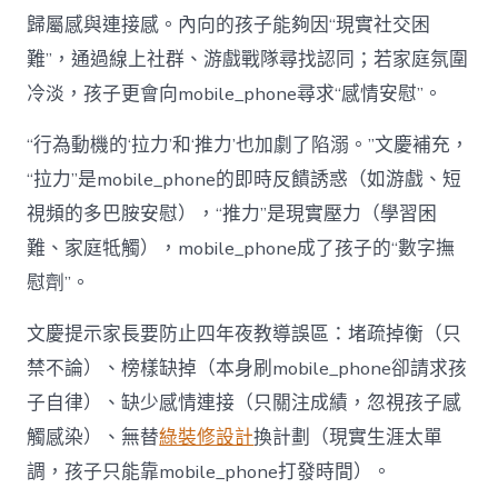
歸屬感與連接感。內向的孩子能夠因“現實社交困
難”，通過線上社群、游戲戰隊尋找認同；若家庭氛圍
冷淡，孩子更會向mobile_phone尋求“感情安慰”。
“行為動機的‘拉力’和‘推力’也加劇了陷溺。”文慶補充，
“拉力”是mobile_phone的即時反饋誘惑（如游戲、短
視頻的多巴胺安慰），“推力”是現實壓力（學習困
難、家庭牴觸），mobile_phone成了孩子的“數字撫
慰劑”。
文慶提示家長要防止四年夜教導誤區：堵疏掉衡（只
禁不論）、榜樣缺掉（本身刷mobile_phone卻請求孩
子自律）、缺少感情連接（只關注成績，忽視孩子感
觸感染）、無替
綠裝修設計
換計劃（現實生涯太單
調，孩子只能靠mobile_phone打發時間）。