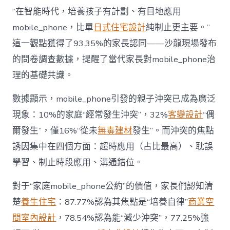
長
東
“在智能時代，培養孩子有計劃、有目地應用
西”，
mobile_phone，比單
日式住宅設計
純制止更主要。”
而
非
這一觀點獲得了93.35%的家長認同——沙龍現場發布
“家
的問卷調查數據，提醒了當代家長對mobile_phone治
庭
戰
理的基礎共識。
場”〉
中
數據顯示，mobile_phone引發的親子沖突已成為廣泛
現象：10%的家庭“經常發生沖突”，32%
客變設計
“偶
爾發生”，僅16%“從未
無毒建材
發生”。而沖突的焦點
誘因集中在四個方面：超時應用（占比最高）、耽誤
學習、制止時段應用、溝通錯位。
對于“家庭mobile_phone公約”的價值，家長們認知清
楚
養生住宅
：87.77%認為其焦點是“培養自律”
商業空
間室內設計
，78.54%認為能“減少沖突”，77.25%強