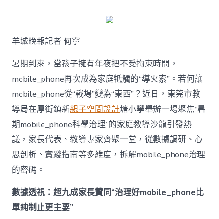
何
破
解
暑
羊城晚報記者 何寧
期
mobile_ph
治
暑期到來，當孩子擁有年夜把不受拘束時間，
理
mobile_phone再次成為家庭牴觸的“導火索”。若何讓
難
題？
mobile_phone從“戰場”變為“東西”？近日，東莞市教
讓
導局在厚街鎮新
親子空間設計
塘小學舉辦一場聚焦“暑
mobilJIUYI
俱
期mobile_phone科學治理”的家庭教導沙龍引發熱
意
議，家長代表、教導專家齊聚一堂，從數據調研、心
空
間
思剖析、實踐指南等多維度，拆解mobile_phone治理
設
計
的密碼。
e_phone
成
數據透視：超九成家長贊同“治理好mobile_phone比
為
單純制止更主要”
“成