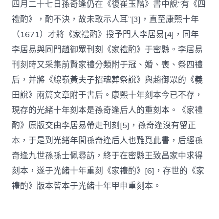
四月二十七日孫奇逢仍在《復崔玉階》書中說“有《四
禮酌》，酌不決，故未敢示人耳”[3]，直至康熙十年
（1671）才將《家禮酌》授予門人李居易[4]，同年
李居易與同門趙御眾刊刻《家禮酌》于密縣。李居易
刊刻時又采集前賢家禮分類附于冠、婚、喪、祭四禮
后，并將《線嶺黃夫子招魂葬祭說》與趙御眾的《義
田說》兩篇文章附于書后。康熙十年刻本今已不存，
現存的光緒十年刻本是孫奇逢后人的重刻本。《家禮
酌》原版交由李居易帶走刊刻[5]，孫奇逢沒有留正
本，于是到光緒年間孫奇逢后人也難覓此書，后經孫
奇逢九世孫孫士佩尋訪，終于在密縣王致昌家中求得
刻本，遂于光緒十年重刻《家禮酌》[6]，存世的《家
禮酌》版本皆本于光緒十年甲申重刻本。