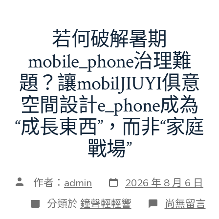
若何破解暑期
mobile_phone治理難
題？讓mobilJIUYI俱意
空間設計e_phone成為
“成長東西”，而非“家庭
戰場”
發
文
作者：
admin
2026 年 8 月 6 日
表
章
日
作
分
在
分類於
鐘聲輕輕響
尚無留言
期
者
類
〈若