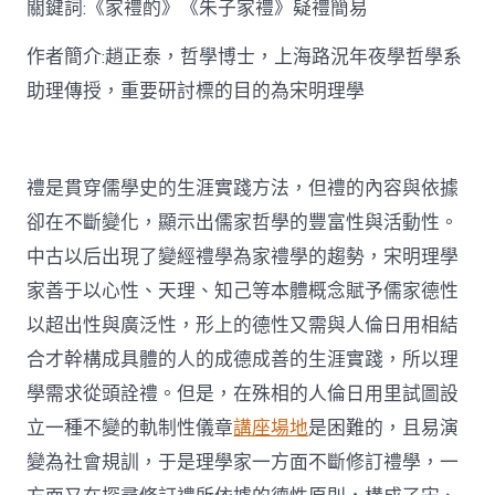
關鍵詞:《家禮酌》《朱子家禮》疑禮簡易
討〉
中
作者簡介:趙正泰，哲學博士，上海路況年夜學哲學系
助理傳授，重要研討標的目的為宋明理學
禮是貫穿儒學史的生涯實踐方法，但禮的內容與依據
卻在不斷變化，顯示出儒家哲學的豐富性與活動性。
中古以后出現了變經禮學為家禮學的趨勢，宋明理學
家善于以心性、天理、知己等本體概念賦予儒家德性
以超出性與廣泛性，形上的德性又需與人倫日用相結
合才幹構成具體的人的成德成善的生涯實踐，所以理
學需求從頭詮禮。但是，在殊相的人倫日用里試圖設
立一種不變的軌制性儀章
講座場地
是困難的，且易演
變為社會規訓，于是理學家一方面不斷修訂禮學，一