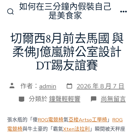
跳
如何在三分鐘內假裝自己
至
是美食家
搜
選
主
尋
單
切
要
切爾西8月前去馬國 與
換
內
開
關
柔佛J億嵐辦公室設計
容
DT踢友誼賽
發
文
作者：
admin
2026 年 8 月 7 日
表
章
日
作
分
在
分類於
鐘聲輕輕響
尚無留言
期
者
類
〈切
爾
西
張水瓶的「傻
ROG電競椅
氣
亞梭Artso工學椅
」
ROG
8
月
電競椅
與牛土豪的「霸氣
Xten法拉利
」瞬間被天秤座