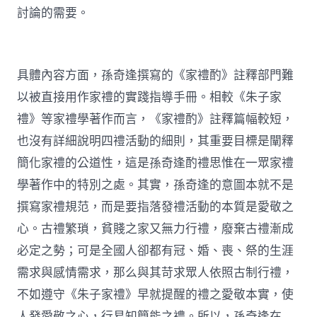
討論的需要。
具體內容方面，孫奇逢撰寫的《家禮酌》註釋部門難
以被直接用作家禮的實踐指導手冊。相較《朱子家
禮》等家禮學著作而言，《家禮酌》註釋篇幅較短，
也沒有詳細說明四禮活動的細則，其重要目標是闡釋
簡化家禮的公道性，這是孫奇逢酌禮思惟在一眾家禮
學著作中的特別之處。其實，孫奇逢的意圖本就不是
撰寫家禮規范，而是要指落發禮活動的本質是愛敬之
心。古禮繁瑣，貧賤之家又無力行禮，廢棄古禮漸成
必定之勢；可是全國人卻都有冠、婚、喪、祭的生涯
需求與感情需求，那么與其苛求眾人依照古制行禮，
不如遵守《朱子家禮》早就提醒的禮之愛敬本實，使
人發愛敬之心，行易知簡能之禮。所以，孫奇逢在