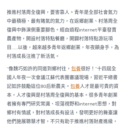
村
落
推進村落周全復興，要害靠人。青年是全部社會氣力
財
產
中最積極、最有賭氣的氣力，在返鄉創業、村落周全
復
復興中飾演側重要腳色。經由過程internet平臺發賣
興
注
農產物，開設村落特點餐廳，開闢村落特點游玩項
進
目……以後，越來越多青年返鄉創業，年夜顯身手，為
人
才
村落成長注進了新活氣。
死
水
“像魏巧如許的同道到鄉村往，
包養
很好！”十四屆全
甜
心
國人年夜一次會議江蘇代表團審議現場，習近平總書
寶
記如許鼓勵這位80后新農夫。
包養
人才是最可貴的資
物
查
本，人才復興是村落周全復興的基本。很多青年創業
包
者擁有專門研究常識、坦蕩視野和internet思想，對
養
網
鄉村有情感，對村落成長有設法，發明更好的舞臺讓
_
他們施展聰慧才智，不只有助于推進村落財產進級，
中