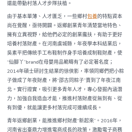
國
還能帶動村落人才步隊扶植。
網〉
中
由于基本單薄、人才匱乏，一些鄉村
包養
的特點資本
尚在覺醒，亟待開闢。返鄉創業青年清楚當地特色、
擁有立異視野，給他們必定的創業攙扶，有助于更好
培養村落財產。在河南虞城縣，年夜學本科結業后，
吳素平把傳統手工布鞋制作身手培養成制鞋財產，使
“仙腳丫”brand在母嬰用品範疇有了必定著名度；
2014年碩士研討生結業的徐俠影，率領同鄉們把小粽
子做成了年夜財產，將“邵古同粽子”賣到了年夜江南
北。實行證實，吸引更多青年人才，專心發掘內涵潛
力，加強自我造血才能，推進村落財產從無到有、從
有到優，就能讓更多村落完成可連續成長。
青年返鄉創業，能推進鄉村財產“新起來”。2016年，
河南省出臺鼎力增進電商成長的政策，激勵電子商務