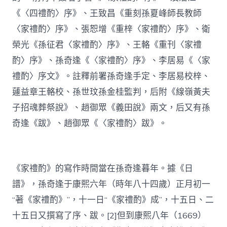
《〈四禮酌〉序》、王致昌《重刻孫夏峰師長教師
〈家禮酌〉序》、張恕增《重梓〈家禮酌〉序》、衛
榮光《孫征君〈家禮酌〉序》、王輅《重刊〈家禮
酌〉序》、孫奇逢《〈家禮酌〉序》、李居易《〈家
禮酌〉序文》。註釋前署孫奇逢手定、李居易校梓、
蘧益章王輅校、孫世玟孫金桂監判，后附《線嶺黃夫
子招魂葬祭說》、趙御眾《義田說》兩文，后又有孫
奇逢《跋》、趙御眾《〈家禮酌〉跋》。
《家禮酌》的寫作時間當在孫奇逢暮年。據《日
譜》，孫奇逢于康熙六年（時年八十四歲）正月初一
“著《家禮酌》”，十一日“《家禮酌》成”，十五日、二
十五日又撰寫了序、跋。[2]但到康熙八年（1669）