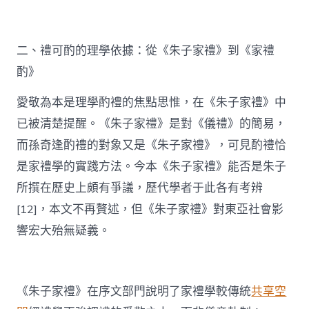
二、禮可酌的理學依據：從《朱子家禮》到《家禮
酌》
愛敬為本是理學酌禮的焦點思惟，在《朱子家禮》中
已被清楚提醒。《朱子家禮》是對《儀禮》的簡易，
而孫奇逢酌禮的對象又是《朱子家禮》，可見酌禮恰
是家禮學的實踐方法。今本《朱子家禮》能否是朱子
所撰在歷史上頗有爭議，歷代學者于此各有考辨
[12]，本文不再贅述，但《朱子家禮》對東亞社會影
響宏大殆無疑義。
《朱子家禮》在序文部門說明了家禮學較傳統
共享空