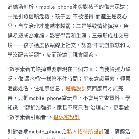
薛錦浩剖析，mobile_phone沖突對孩子的傷害深遠：
一是引發信賴危機，孩子因“不被懂得”而產生逆反心
思，自立治理才能越來越弱；二是導致情緒掉控，急
躁易怒成為常態，影響學習和生涯；三是形成社交窘
境——孩子過度依賴線上社交，認為“不玩游戲就和同
學沒配合話題”，反而疏遠了現實關系。
“數字素養的缺掉重要體現在三個方面：自我管控力缺
乏，像‘漏水桶’一樣管不住時間；平安意識單薄，輕易
泄露姓名、住址等信息；
遊艇設計
東西應用才能完
善，只把mobile_phone當玩具，不會用它查資料、學
知識。”薛錦浩強調，家長不應只做“治理者”，更要做
“數字素養引領者”。
退休宅設計
針對暑期mobile_phone治
私人招待所設計
理，薛錦浩