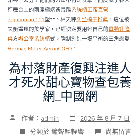
點零一公分！他們的力量不再是攻擊，而變成了林天
秤舞台上的兩座極端背景雕
系統櫃工廠直營
ergohuman 111
塑**。林天秤
久坐椅子推薦
，這位被
失衡逼瘋的美學家，已經決定要用她自己的
電動升降
桌
方
辦公室系統櫃
式，強制創造一場平衡的三角戀愛
Herman Miller Aeron
COFO
。
為村落財產復興注進人
才死水甜心寶物查包養
網_中國網
發
文
作者：
admin
2026 年 8 月 7 日
表
章
日
作
分
在
分類於
鐘聲輕輕響
尚無留言
期
者
類
〈為