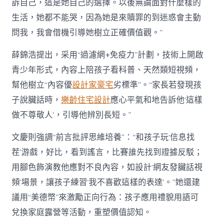
訴自己，這是她自己的選擇。以後無論面對什麼樣的
生活，她都不能哭，因為她是來贖罪的到迷惑會主動
問我，我會借機引導她樹立正確價值觀。”
薛錦浩提出，采用“過濾網+免疫力”計劃，技術上開啟
青少年形式，內容上陪孩子看科普、天然類短視頻，
幫他樹立“內容優
設計家豪宅
劣標準”。“家長若發現孩
子說臟話時，
樂齡住宅設計
應心平氣和地告訴他‘這樣
做不尊敬人’，引導他辨別長短。”
文慶則強調“前言批評思維培養”：“和孩子玩‘信息找
茬’游戲，好比，看到謠言，比賽誰先找到證據反駁；
用腳色飾演教他應對不良內容，如設計‘網友發臟話視
頻’場景，讓孩子練習‘我不喜歡這樣的表達’。”她還建
議用“美德幣”來激勵正向行為：孩子應用禮貌用語可
兌換家庭露營等活動，重塑價值認知。