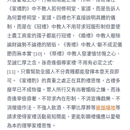
《家禮酌》中不教人若何修祠堂、家譜，而是告訴人
為何要修祠堂、家譜。四禮也不直接說明具體的儀
制，而是在《冠禮》中教人不用苛求冠服形制但要使
士農工商家的孺子都能行冠禮，《婚禮》中教人廢除
論財論勢不論德的陋俗，《喪禮》中教人“斷不成泥儀
節而無本實”[10]，《祭禮》中教人發凄愴怵惕之心、
至誠仁厚之念。孫奇逢倡導家禮“不用有必定之式”
[11]，只需幫助全國人不分貴賤都能發揮本意天良即
可。《家禮酌》的貴重之處正在其酌禮思惟，古禮多
廢早已不成恢復，眾人所行又有尚奢媚俗之嫌，而孫
奇逢寧儉毋奢，不苛求內在形制、不消宣傳戲樂、不
消僧道作法、不強人飲酒、不攀比厚葬等
瑜伽場地
等
請求使得家禮活動易知簡能，更能彰顯禮儀應以愛敬
為本的理學家禮思惟。