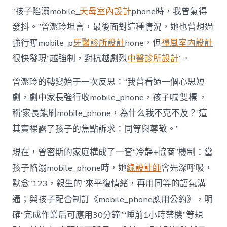
“孩子陷溺mobile_
天母室內設計
phone時，我曾氣得
發抖。”曾潔玲坦言，最後面對這種情況，她也曾想過
強行奪mobile_p
牙醫診所設計
hone，但
禪風室內設計
很快發現“越強制，對抗越劇烈
中醫診所設計
”。
曾潔玲的轉變始于一次反思：“我曾看過一個心思短
劇，劇中家長強行收mobile_phone，孩子喊‘雙標’，
稱‘家長能刷mobile_phone，為什么我不克不及？’這
其實裸露了孩子的焦點訴求：同等與尊敬。”
現在，曾密斯的家庭構成了一套“冷靜+協商”機制：當
孩子陷溺mobile_phone時，她
綠設計師
會先深呼吸，
默念“123，親生的”來平復情緒，再用同等的語氣溝
通；與孩子配合制訂《mobile_phone應用公約》，明
確“完成作業后可應用30分鐘”“睡前1小時禁機”等規