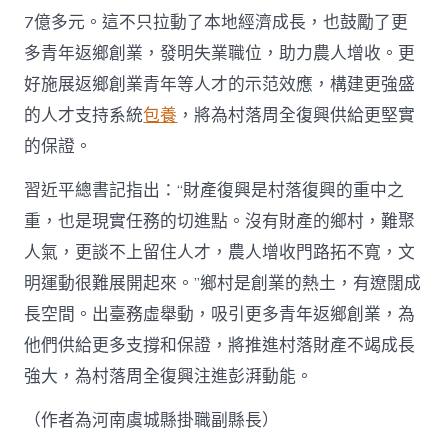
7億多元。這不只拉動了本地經濟成長，也鼓勵了更
多青年返鄉創業，發明失業職位，助力農人增收。更
好施展返鄉創業青年等人才的示范效應，構建更強盛
的人才支持系統
包養
，將為村落周全復興供給更堅實
的保證。
習近平總書記指出：“財產復興是村落復興的重中之
重，也是現實任務的切進點。沒有財產的鄉村，難聚
人氣，更談不上留住人才，農人增收門路拓不寬，文
明運動很難展開起來。”鄉村是創業的熱土，有遼闊成
長空間。出臺務虛舉動，吸引更多青年返鄉創業，為
他們供給更多支撐和保證，將推進村落財產不竭成長
強大，為村落周全復興注進彭湃動能。
（作者為河南虞城縣掛職副縣長）