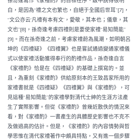
孫奇逢寫作《家禮酌》的目標在序、跋中說得很明
白，是因為“禮之文也繁也，自絕于全國后世耳”[7]，
“文公亦云‘凡禮有本有文’，愛敬，其本也；儀章，其
文也”[8]，孫奇逢考慮四禮則是要使家禮“易知簡能”
[9]。而在孫奇逢之前，考慮家禮蔚為風潮，如明朝呂
坤的《四禮疑》《四禮翼》也是嘗試通過變通家禮儀
式以使家禮活動獲得奉行的酌禮作品，孫奇逢自言
《家禮酌》恰是在《四禮疑》的基礎上撰寫的。並
且，為重刻《家禮酌》供給原刻本的王致昌家所用的
家禮書就是《四禮疑》《四禮翼》與《家禮酌》，可
見這種“易知簡能”的家禮學對清代士紳的生涯方法產
生了實際影響。但從《家禮酌》曾幾近散佚的情況來
看，對《家禮酌》一書產生的具體歷史影響也不克不
及做過高的估計。但是，《家禮酌》的內容情勢與哲
學思惟在清代家禮著作中頗具特點，又有進一個步驟