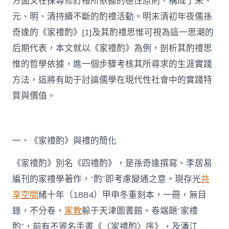
方面又在探尋修訂禮所依據的德性原則，構成了宋、
元、明、清持續不斷的酌禮活動。明末清初年夜儒孫
奇逢的《家禮酌》[1]及其酌禮思惟可視為這一思潮的
后期代表，本文就以《家禮酌》為例，剖析其酌禮思
惟的哲學依據，進一個步驟考核其所尋求的生涯實踐
方法，這將有助于討論儒學在現代性社會中的實踐特
質與價值。
一、《家禮酌》與禮的簡化
《家禮酌》別名《四禮酌》，是孫奇逢撰寫、李居易
編刊的家禮學著作，“酌”即考慮變通之意。現存光
共
享空間
緒十年（1884）甲申冬重刻本，一冊，無目
錄，不分卷，
家教
躲于天津圖書館。卷端題“家禮
酌”，前有不簽名手書《〈家禮酌〉序》，及潘江