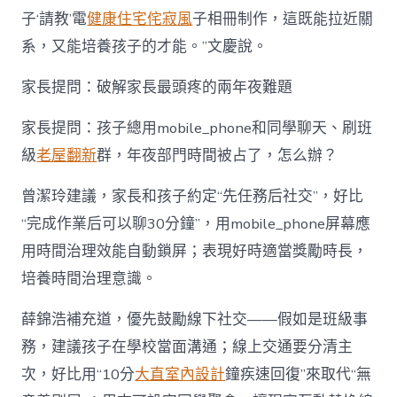
子‘請教’電
健康住宅
侘寂風
子相冊制作，這既能拉近關
系，又能培養孩子的才能。”文慶說。
家長提問：破解家長最頭疼的兩年夜難題
家長提問：孩子總用mobile_phone和同學聊天、刷班
級
老屋翻新
群，年夜部門時間被占了，怎么辦？
曾潔玲建議，家長和孩子約定“先任務后社交”，好比
“完成作業后可以聊30分鐘”，用mobile_phone屏幕應
用時間治理效能自動鎖屏；表現好時適當獎勵時長，
培養時間治理意識。
薛錦浩補充道，優先鼓勵線下社交——假如是班級事
務，建議孩子在學校當面溝通；線上交通要分清主
次，好比用“10分
大直室內設計
鐘疾速回復”來取代“無