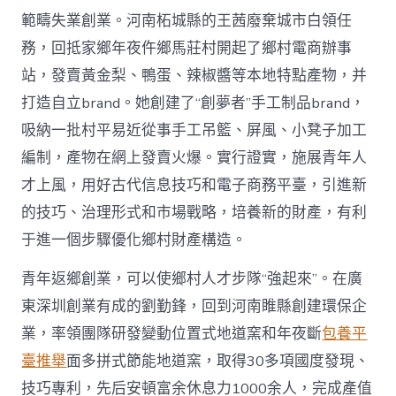
範疇失業創業。河南柘城縣的王茜廢棄城市白領任
務，回抵家鄉年夜仵鄉馬莊村開起了鄉村電商辦事
站，發賣黃金梨、鴨蛋、辣椒醬等本地特點產物，并
打造自立brand。她創建了“創夢者”手工制品brand，
吸納一批村平易近從事手工吊籃、屏風、小凳子加工
編制，產物在網上發賣火爆。實行證實，施展青年人
才上風，用好古代信息技巧和電子商務平臺，引進新
的技巧、治理形式和市場戰略，培養新的財產，有利
于進一個步驟優化鄉村財產構造。
青年返鄉創業，可以使鄉村人才步隊“強起來”。在廣
東深圳創業有成的劉勤鋒，回到河南睢縣創建環保企
業，率領團隊研發變動位置式地道窯和年夜斷
包養平
臺推舉
面多拼式節能地道窯，取得30多項國度發現、
技巧專利，先后安頓富余休息力1000余人，完成產值