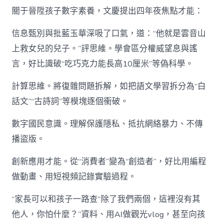
關于晉陞孩子數字素養，文慶提出四年夜焦點才能：
信息甄別與批藍玉華深吸了口氣，道：“他就是雲音山
上救女兒的兒子。”評思維。學會區分權威望息與謠
言，好比識破“吃巧克力能長高10厘米”等偽科學。
計算思維。將復雜問題拆解，如把語文學習拆分為“白
話文”“古詩詞”等模塊逐個衝破。
數字國民意識。理解保護隱私、抵抗網絡暴力、不傳
播盜版。
創新應用才能。從“消費者”變為“創造者”，好比用編程
做動畫、用短視頻記錄實驗過程。
“家長可以和孩子一路查“除了我們兩個，這裡沒有其
他人，你怕什麼？”資料、用AI做觀光vlog，甚至向孩