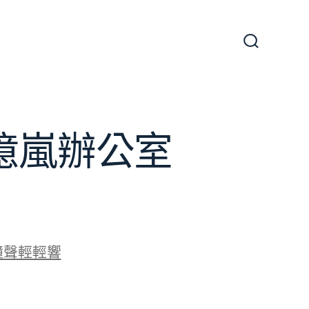
搜
尋
切
換
開
關
J億嵐辦公室
鐘聲輕輕響