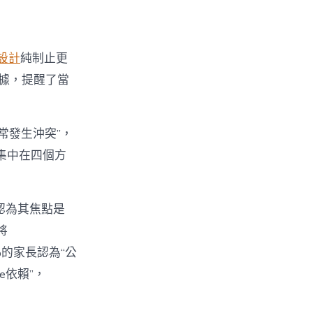
設計
純制止更
數據，提醒了當
經常發生沖突”，
集中在四個方
%認為其焦點是
將
%的家長認為“公
e依賴”，