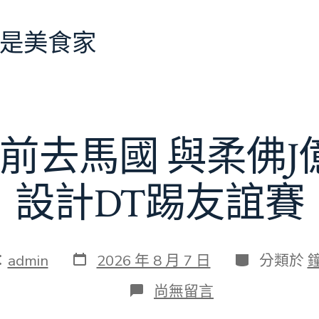
是美食家
前去馬國 與柔佛
設計DT踢友誼賽
發
分
：
admin
2026 年 8 月 7 日
分類於
表
類
日
在
尚無留言
期
〈切
爾