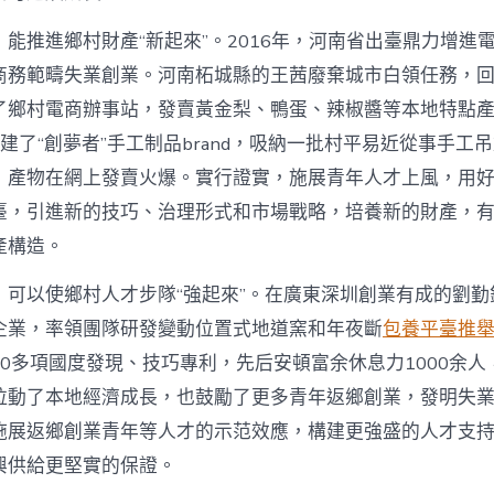
能推進鄉村財產“新起來”。2016年，河南省出臺鼎力增進
商務範疇失業創業。河南柘城縣的王茜廢棄城市白領任務，
了鄉村電商辦事站，發賣黃金梨、鴨蛋、辣椒醬等本地特點
她創建了“創夢者”手工制品brand，吸納一批村平易近從事手工
，產物在網上發賣火爆。實行證實，施展青年人才上風，用
臺，引進新的技巧、治理形式和市場戰略，培養新的財產，
產構造。
，可以使鄉村人才步隊“強起來”。在廣東深圳創業有成的劉勤
企業，率領團隊研發變動位置式地道窯和年夜斷
包養平臺推
0多項國度發現、技巧專利，先后安頓富余休息力1000余人
拉動了本地經濟成長，也鼓勵了更多青年返鄉創業，發明失
施展返鄉創業青年等人才的示范效應，構建更強盛的人才支
興供給更堅實的保證。