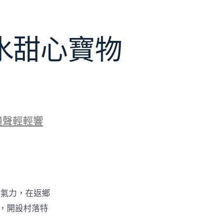
水甜心寶物
鐘聲輕輕響
的氣力，在返鄉
物，開設村落特