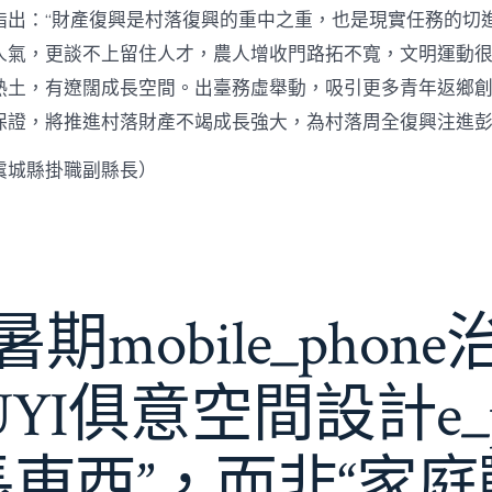
指出：“財產復興是村落復興的重中之重，也是現實任務的切
人氣，更談不上留住人才，農人增收門路拓不寬，文明運動很
熱土，有遼闊成長空間。出臺務虛舉動，吸引更多青年返鄉
保證，將推進村落財產不竭成長強大，為村落周全復興注進
虞城縣掛職副縣長）
期mobile_phon
JIUYI俱意空間設計e_
長東西”，而非“家庭