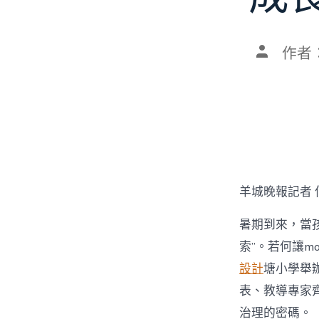
文
作者
章
作
者
羊城晚報記者 
暑期到來，當孩
索”。若何讓mo
設計
塘小學舉辦
表、教導專家齊
治理的密碼。