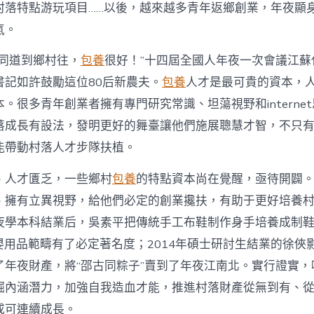
注
村落特點游玩項目……以後，越來越多青年返鄉創業，年夜顯
進
人
氣。
才
死
的同道到鄉村往，
包養
很好！”十四屆全國人年夜一次會議江蘇
水
書記如許鼓勵這位80后新農夫。
包養
人才是最可貴的資本，
甜
心
。很多青年創業者擁有專門研究常識、坦蕩視野和interne
寶
落成長有設法，發明更好的舞臺讓他們施展聰慧才智，不只
物
查
能帶動村落人才步隊扶植。
包
養
、人才匱乏，一些鄉村
包養
的特點資本尚在覺醒，亟待開闢
網
_
、擁有立異視野，給他們必定的創業攙扶，有助于更好培養
中
夜學本科結業后，吳素平把傳統手工布鞋制作身手培養成制鞋
國
網〉
在母嬰用品範疇有了必定著名度；2014年碩士研討生結業的徐
中
了年夜財產，將“邵古同粽子”賣到了年夜江南北。實行證實，
掘內涵潛力，加強自我造血才能，推進村落財產從無到有、
成可連續成長。