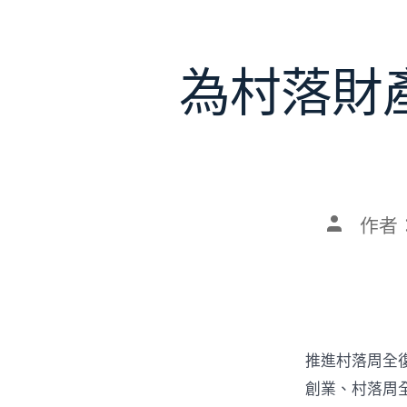
為村落財
文
作者
章
作
者
推進村落周全
創業、村落周全