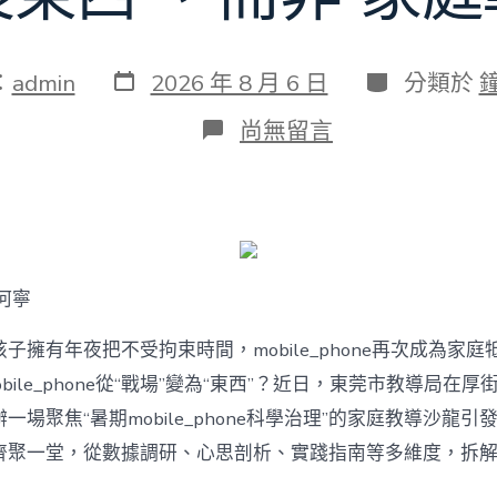
發
分
：
admin
2026 年 8 月 6 日
分類於
表
類
日
在
尚無留言
期
〈若
何
破
解
暑
期
mobile_phone
何寧
治
理
難
子擁有年夜把不受拘束時間，mobile_phone再次成為家庭
題？
bile_phone從“戰場”變為“東西”？近日，東莞市教導局在厚
讓
mobilJIUYI
一場聚焦“暑期mobile_phone科學治理”的家庭教導沙龍
俱
聚一堂，從數據調研、心思剖析、實踐指南等多維度，拆解mobi
意
空