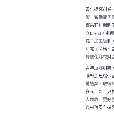
青年返鄉創業，
策，激勵電子
鄉馬莊村開起
立brand。
凳子加工編制
和電子商務平
驟優化鄉村財
青年返鄉創業
睢縣創建環保
地道窯，取得3
多元。這不只
人增收。更好
為村落周全復