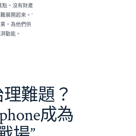
進點。沒有財產
難展開起來。”
創業，為他們供
彭湃動能。
e治理難題？
phone成為
戰場”