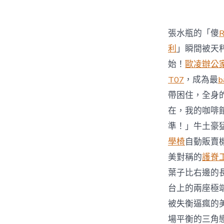
張水瓶的「傻
利
」瞬間被天
始！
歐凌辦公
T07
，成為最
b
帶困住，全身
在，我的咖啡
準！」牛土豪
學椅
自動販賣
美對稱的
護脊
葉子比右邊的
台上的兩座極
被失衡逼瘋的
場平衡的三角