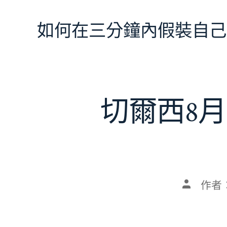
跳
至
如何在三分鐘內假裝自己
主
要
內
容
切爾西8月
文
作者
章
作
者