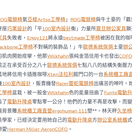
西
8
月
ROG電競椅
氣
亞梭Artso工學椅
」
ROG電競椅
與牛土豪的「霸
前
去
秤座
巧寓設計
的「平
100室內設計
衡」力量所
震旦辦公家具
鎖
馬
家具
失敗者，
Enjoy121
將永遠
bestmade工學椅
被困在我的咖
國
與
ackbone工學椅
不對稱的裝飾品！」牛
歐德系統傢俱
土豪
辦
柔
的肌肉開始痙攣，他那
Wilkhahn
張純金箔信用卡也發出
COFO
佛
J
館正在承受百分之八十
歐德系統傢俱
七點八八的結構失衡壓
億
猛地將信用卡插進咖啡
Xten法拉利
館門口的一台
系統櫃工廠
嵐
辦
機
100室內設計
，販賣機發
Razer雷蛇電競椅
出痛苦的呻吟。
公
工學椅
盆栽，被一股金
Wilkhahn
色的能量扭曲了
Funte電動
室
設
長了
電動升降桌
零點零一公分！他們的力量不再是攻擊，而
計
端背景雕
系統櫃工廠直營
ergohuman 111
塑**。林天秤
久坐椅
DT
踢
美學家，已經決定要用她自己的
電動升降桌
方
辦公室系統櫃
友
誼
戀愛
Herman Miller Aeron
COFO
。