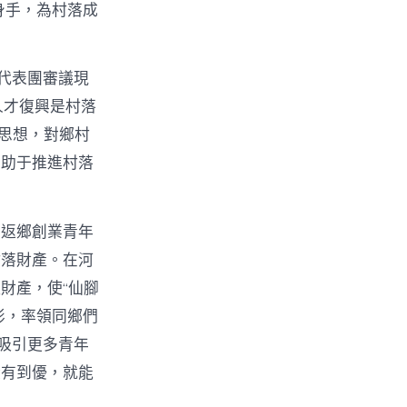
身手，為村落成
代表團審議現
人才復興是村落
t思想，對鄉村
有助于推進村落
。返鄉創業青年
村落財產。在河
財產，使“仙腳
俠影，率領同鄉們
吸引更多青年
從有到優，就能