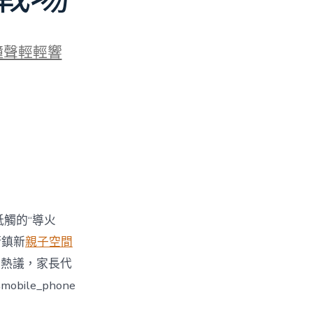
鐘聲輕輕響
牴觸的“導火
街鎮新
親子空間
引發熱議，家長代
le_phone