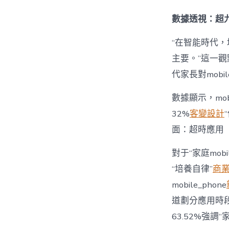
數據透視：超九
“在智能時代，培
主要。”這一觀
代家長對mobi
數據顯示，mo
32%
客變設計
面：超時應用
對于“家庭mob
“培養自律”
商
mobile_phone
道劃分應用時段”
63.52%強調