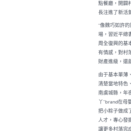
點餐廳，開闢
長注進了新活
“像魏巧如許
場，習近平總
周全復興的基本
有情感，對村
財產進級，還
由于基本單薄
清楚當地特色
南虞城縣，年
丫”brand
把小粽子做成
人才，專心發
讓更多村落完