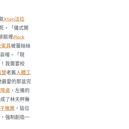
氣
Xten法拉
死。「儀式開
啡館裡
iRock
公家具
被蕾絲絲
哀嚎。「現
力！我需要校
直營
老舊
人體工
她最愛的那盆完
升降桌
，左邊的
變成了林天秤舞
子推薦
，這位
式，強制創造一