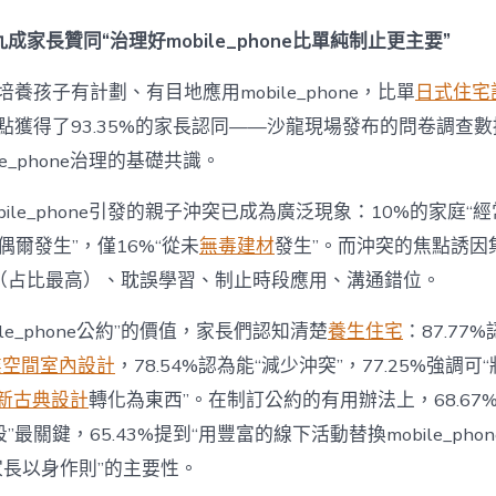
間
設
成家長贊同“治理好mobile_phone比單純制止更主要”
計
e_phone
養孩子有計劃、有目地應用mobile_phone，比單
日式住宅
成
為
點獲得了93.35%的家長認同——沙龍現場發布的問卷調查
“成
le_phone治理的基礎共識。
長
東
西”，
bile_phone引發的親子沖突已成為廣泛現象：10%的家庭“
而
“偶爾發生”，僅16%“從未
無毒建材
發生”。而沖突的焦點誘因
非
“家
（占比最高）、耽誤學習、制止時段應用、溝通錯位。
庭
戰
ile_phone公約”的價值，家長們認知清楚
養生住宅
：87.77
場”〉
中
業空間室內設計
，78.54%認為能“減少沖突”，77.25%強調可“
新古典設計
轉化為東西”。在制訂公約的有用辦法上，68.67
最關鍵，65.43%提到“用豐富的線下活動替換mobile_phon
“家長以身作則”的主要性。