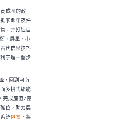
電商成長的政
回抵家鄉年夜仵
產物，并打造自
吊籃、屏風、小
好古代信息技巧
有利于進一個步
鋒，回到河南
舉
面多拼式節能
，完成產值7億
業職位，助力農
持系統
包養
，將