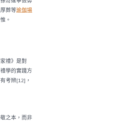
而孫奇逢寧儉毋
比厚葬等
瑜伽場
思惟。
子家禮》是對
家禮學的實踐方
考辨[12]，
愛敬之本，而非