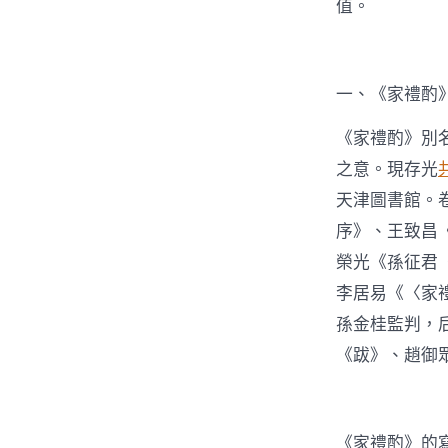
值。
一、《家禮酌
《家禮酌》別
之意。現存光
天津圖書館。
序》、王致昌
榮光《孫征君
李居易《〈家
孫金桂監判，
《跋》、趙御
《家禮酌》的