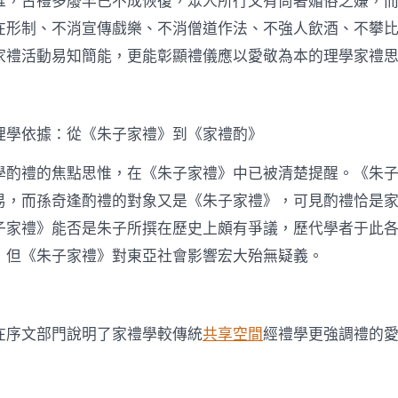
惟，古禮多廢早已不成恢復，眾人所行又有尚奢媚俗之嫌，
在形制、不消宣傳戲樂、不消僧道作法、不強人飲酒、不攀
家禮活動易知簡能，更能彰顯禮儀應以愛敬為本的理學家禮
理學依據：從《朱子家禮》到《家禮酌》
學酌禮的焦點思惟，在《朱子家禮》中已被清楚提醒。《朱
易，而孫奇逢酌禮的對象又是《朱子家禮》，可見酌禮恰是
子家禮》能否是朱子所撰在歷史上頗有爭議，歷代學者于此各有
，但《朱子家禮》對東亞社會影響宏大殆無疑義。
在序文部門說明了家禮學較傳統
共享空間
經禮學更強調禮的