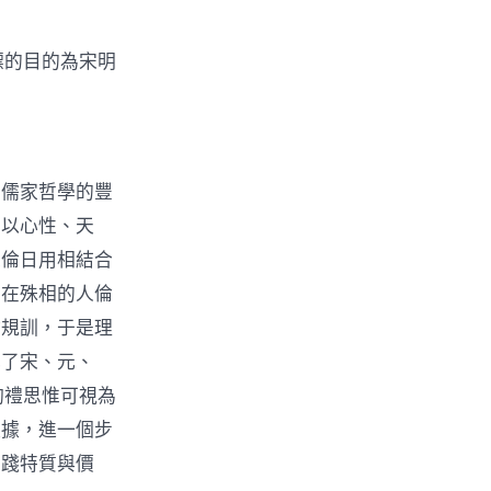
標的目的為宋明
出儒家哲學的豐
于以心性、天
人倫日用相結合
，在殊相的人倫
會規訓，于是理
成了宋、元、
酌禮思惟可視為
依據，進一個步
實踐特質與價