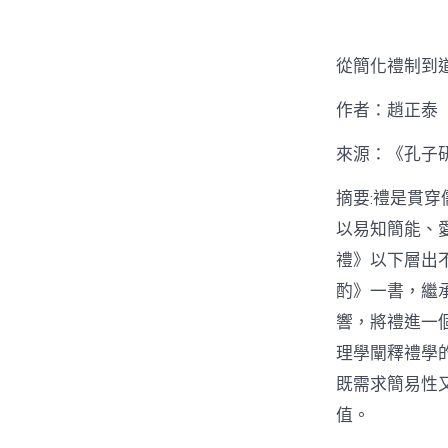
從簡化禮制到
作者：趙正泰
來源：《孔子研
摘要:禮是貫
以易知簡能、
禮》以下層出
酌》一書，繼
響，將禮進一
理學闡釋禮學
既需求簡易性
值。