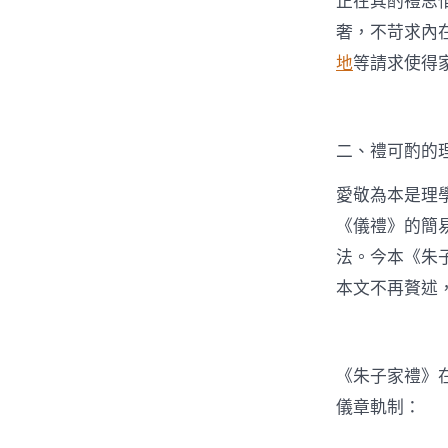
正在其酌禮思
奢，不苛求內
地
等請求使得
二、禮可酌的
愛敬為本是理
《儀禮》的簡
法。今本《朱
本文不再贅述
《朱子家禮》
儀章軌制：