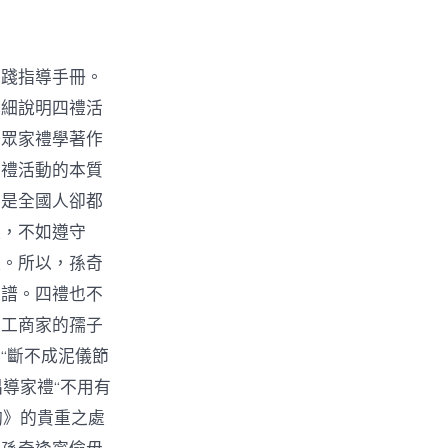
實踐指導手冊。
詳細說明四禮活
一眾家禮學著作
發禮活動的本質
可是全國人卻都
禮，不如遵守
禮。所以，孫奇
家譜。四禮也不
農工商家的孺子
“斷不成泥儀節
倡導家禮“不用有
酌》的貴重之處