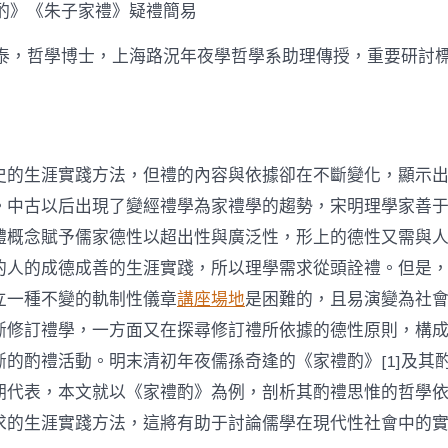
酌
禮酌》《朱子家禮》疑禮簡易
禮
思
正泰，哲學博士，上海路況年夜學哲學系助理傳授，重要研討
惟
研
討〉
中
史的生涯實踐方法，但禮的內容與依據卻在不斷變化，顯示
。中古以后出現了變經禮學為家禮學的趨勢，宋明理學家善
體概念賦予儒家德性以超出性與廣泛性，形上的德性又需與
的人的成德成善的生涯實踐，所以理學需求從頭詮禮。但是
立一種不變的軌制性儀章
講座場地
是困難的，且易演變為社
斷修訂禮學，一方面又在探尋修訂禮所依據的德性原則，構
斷的酌禮活動。明末清初年夜儒孫奇逢的《家禮酌》[1]及其
期代表，本文就以《家禮酌》為例，剖析其酌禮思惟的哲學
求的生涯實踐方法，這將有助于討論儒學在現代性社會中的