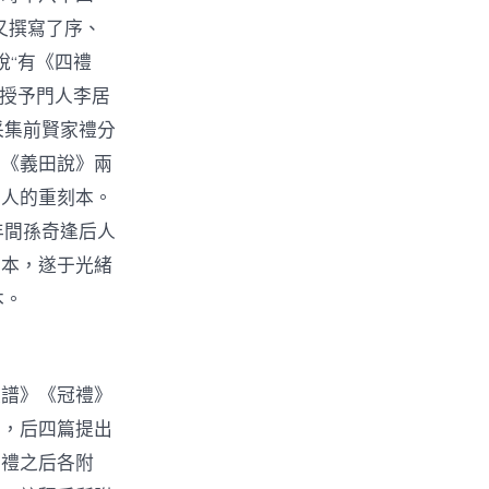
又撰寫了序、
說“有《四禮
》授予門人李居
采集前賢家禮分
的《義田說》兩
后人的重刻本。
年間孫奇逢后人
刻本，遂于光緒
本。
家譜》《冠禮》
性，后四篇提出
四禮之后各附