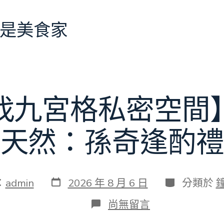
是美食家
找九宮格私密空間
理天然：孫奇逢酌禮
發
分
：
admin
2026 年 8 月 6 日
分類於
表
類
日
在
尚無留言
期
〈【趙
正