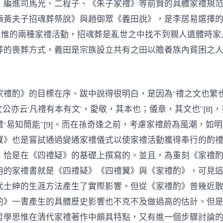
，編進司馬光、二程子、《朱子家禮》等前賢的具體家禮規
嶺黃夫子招魂葬祭說》與趙御眾《義田說》，是李居易選擇
”思惟的兩種家禮活動，招魂葬是亂世之中找不到親人遺體時家
葬的喪葬方式，義田是宗族設立共有之田以贍養族內貧困之
家禮酌》的目標在序、跋中說得很明白，是因為“禮之文也繁
，“文公亦云‘凡禮有本有文’，愛敬，其本也；儀章，其文也”[8]
“易知簡能”[9]。而在孫奇逢之前，考慮家禮蔚為風潮，如
翼》也是嘗試通過變通家禮儀式以使家禮活動獲得奉行的酌
》恰是在《四禮疑》的基礎上撰寫的。並且，為重刻《家禮
用的家禮書就是《四禮疑》《四禮翼》與《家禮酌》，可見這種
代士紳的生涯方法產生了實際影響。但從《家禮酌》曾幾近
酌》一書產生的具體歷史影響也不克不及做過高的估計。但
哲學思惟在清代家禮著作中頗具特點，又有進一個步驟討論