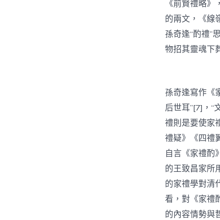
《前賢禮略》
的兩文，《線
孫奇逢“酌禮
物招其靈魂下
孫奇逢寫作《
后世耳”[7]
禮則是要使家禮
禮疑》《四禮
自言《家禮酌
的王致昌家所
的家禮學對清
看，對《家禮
的內容情勢與