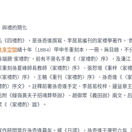
》與禮的簡化
名《四禮酌》，是孫奇逢撰寫、李居易編刊的家禮學著作，“酌
共享空間
緒十年（1884）甲申冬重刻本，一冊，無目錄，不
卷端題“家禮酌”，前有不簽名手書《〈家禮酌〉序》，及潘江
《重刻孫夏峰師長教師〈家禮酌〉序》、張恕增《重梓〈家
〈家禮酌〉序》、王輅《重刊〈家禮酌〉序》、孫奇逢《〈
禮酌〉序文》。註釋前署孫奇逢手定、李居易校梓、蘧益章
后附《線嶺黃夫子招魂葬祭說》、趙御眾《義田說》兩文，
眾《〈家禮酌〉跋》。
寫作時間當在孫奇逢暮年。據《日譜》，孫奇逢于康熙六年