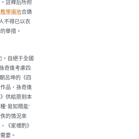
范。註釋后所附
的
教學場地
合適
人不得已以衣
人的舉措。
也，自絕于全國
，孫奇逢考慮四
明朝呂坤的《四
禮作品，孫奇逢
酌》供給原刻本
“易知簡能”
散佚的情況來
是，《家禮酌》
的需要。