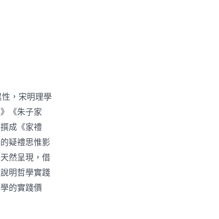
異性，宋明理學
儀》《朱子家
年撰成《家禮
稱的疑禮思惟影
的天然呈現，借
詮說明哲學實踐
哲學的實踐價