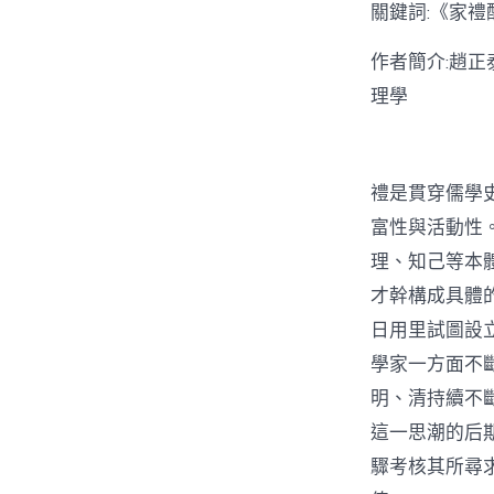
關鍵詞:《家
作者簡介:趙
理學
禮是貫穿儒學
富性與活動性
理、知己等本
才幹構成具體
日用里試圖設
學家一方面不
明、清持續不
這一思潮的后
驟考核其所尋