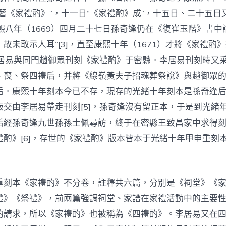
著《家禮酌》”，十一日“《家禮酌》成”，十五日、二十五日
康熙八年（1669）四月二十七日孫奇逢仍在《復崔玉階》書中
故未敢示人耳”[3]，直至康熙十年（1671）才將《家禮酌
年李居易與同門趙御眾刊刻《家禮酌》于密縣。李居易刊刻時又
、喪、祭四禮后，并將《線嶺黃夫子招魂葬祭說》與趙御眾
后。康熙十年刻本今已不存，現存的光緒十年刻本是孫奇逢
版交由李居易帶走刊刻[5]，孫奇逢沒有留正本，于是到光緒
后經孫奇逢九世孫孫士佩尋訪，終于在密縣王致昌家中求得
禮酌》[6]，存世的《家禮酌》版本皆本于光緒十年甲申重刻
重刻本《家禮酌》不分卷，註釋共六篇，分別是《祠堂》《
禮》《祭禮》，前兩篇強調祠堂、家譜在家禮活動中的主要
的請求，所以《家禮酌》也被稱為《四禮酌》。李居易又在