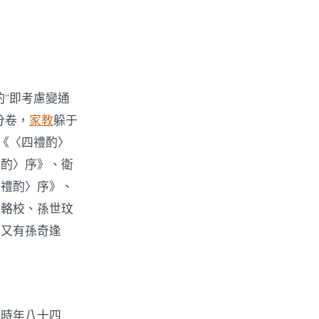
”即考慮變通
分卷，
家教
躲于
《〈四禮酌〉
禮酌〉序》、衛
家禮酌〉序》、
王輅校、孫世玟
后又有孫奇逢
（時年八十四