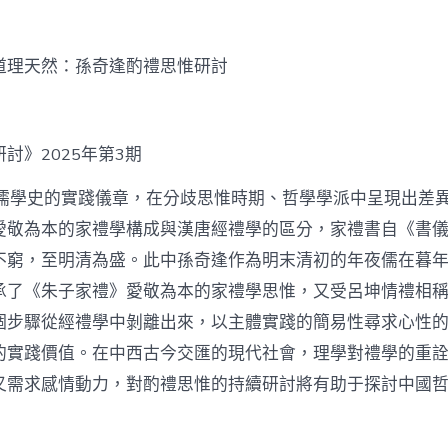
泰
找
九
道理天然：孫奇逢酌禮思惟研討
宮
格
私
密
討》2025年第3期
空
間】
從
穿儒學史的實踐儀章，在分歧思惟時期、哲學學派中呈現出差
簡
愛敬為本的家禮學構成與漢唐經禮學的區分，家禮書自《書
化
禮
不窮，至明清為盛。此中孫奇逢作為明末清初的年夜儒在暮
制
承了《朱子家禮》愛敬為本的家禮學思惟，又受呂坤情禮相
到
道
個步驟從經禮學中剝離出來，以主體實踐的簡易性尋求心性
理
的實踐價值。在中西古今交匯的現代社會，理學對禮學的重
天
然：
又需求感情動力，對酌禮思惟的持續研討將有助于探討中國
孫
奇
逢