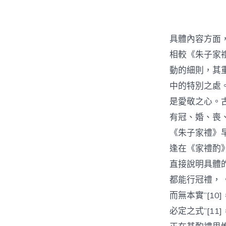
具體內容方面
相較《朱子家
動的細則，其
中的特別之處
是愛敬之心。
有冠、婚、喪
《朱子家禮》
逢在《家禮酌
直接說明具體
都能行冠禮，
而無本實”[1
必定之式”[1