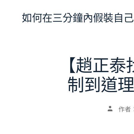
跳
至
如何在三分鐘內假裝自己
主
要
內
容
【趙正泰
制到道
文
作者
章
作
者