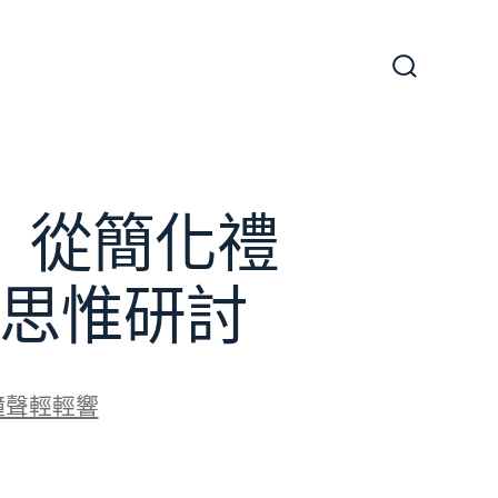
搜
尋
切
換
開
關
】從簡化禮
思惟研討
鐘聲輕輕響