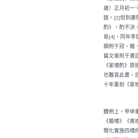
歲）正月初一“
跋。[2]但到
酌》，酌不決，
易[4]，同
類附于冠、婚
篇文章附于書
《家禮酌》原
也難覓此書，
十年重刻《家
體例上，甲申
《婚禮》《喪
簡化實施四禮