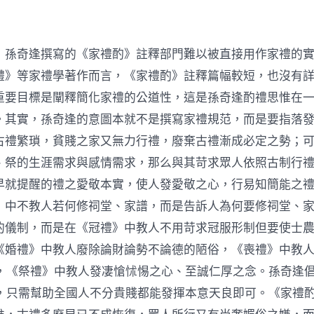
，孫奇逢撰寫的《家禮酌》註釋部門難以被直接用作家禮的
禮》等家禮學著作而言，《家禮酌》註釋篇幅較短，也沒有
重要目標是闡釋簡化家禮的公道性，這是孫奇逢酌禮思惟在
。其實，孫奇逢的意圖本就不是撰寫家禮規范，而是要指落
古禮繁瑣，貧賤之家又無力行禮，廢棄古禮漸成必定之勢；
、祭的生涯需求與感情需求，那么與其苛求眾人依照古制行
早就提醒的禮之愛敬本實，使人發愛敬之心，行易知簡能之
》中不教人若何修祠堂、家譜，而是告訴人為何要修祠堂、
的儀制，而是在《冠禮》中教人不用苛求冠服形制但要使士
《婚禮》中教人廢除論財論勢不論德的陋俗，《喪禮》中教人
0]，《祭禮》中教人發凄愴怵惕之心、至誠仁厚之念。孫奇逢
1]，只需幫助全國人不分貴賤都能發揮本意天良即可。《家禮