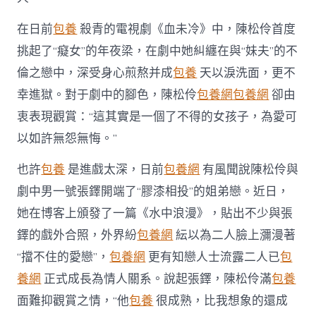
在日前
包養
殺青的電視劇《血未冷》中，陳松伶首度
挑起了“癡女”的年夜梁，在劇中她糾纏在與“妹夫”的不
倫之戀中，深受身心煎熬并成
包養
天以淚洗面，更不
幸進獄。對于劇中的腳色，陳松伶
包養網
包養網
卻由
衷表現觀賞：“這其實是一個了不得的女孩子，為愛可
以如許無怨無悔。”
也許
包養
是進戲太深，日前
包養網
有風聞說陳松伶與
劇中男一號張鐸開端了“膠漆相投”的姐弟戀。近日，
她在博客上頒發了一篇《水中浪漫》，貼出不少與張
鐸的戲外合照，外界紛
包養網
紜以為二人臉上瀰漫著
“擋不住的愛戀”，
包養網
更有知戀人士流露二人已
包
養網
正式成長為情人關系。說起張鐸，陳松伶滿
包養
面難抑觀賞之情，“他
包養
很成熟，比我想象的還成