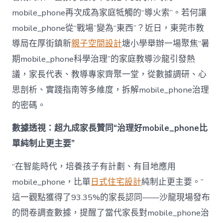
理
mobile_phone再次成為家庭牴觸的“導火索”。若何讓
難
題？
mobile_phone從“戰場”變為“東西”？近日，東莞市教
讓
導局在厚街鎮新
親子空間設計
塘小學舉辦一場聚焦“暑
mobilJIUYI
俱
期mobile_phone科學治理”的家庭教導沙龍引發熱
意
議，家長代表、教導專家齊聚一堂，從數據調研、心
空
間
思剖析、實踐指南等多維度，拆解mobile_phone治理
設
計
的密碼。
e_phone
成
數據透視：超九成家長贊同“治理好mobile_phone比
為
單純制止更主要”
“成
長
東
“在智能時代，培養孩子有計劃、有目地應用
西”，
mobile_phone，比單
日式住宅設計
純制止更主要。”
而
非
這一觀點獲得了93.35%的家長認同——沙龍現場發布
“家
的問卷調查數據，提醒了當代家長對mobile_phone治
庭