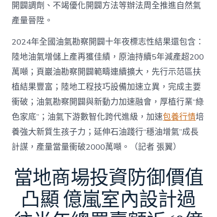
開闢調劑、不竭優化開闢方法等辦法周全推進自然氣
產量晉陞。
2024年全國油氣勘察開闢十年夜標志性結果還包含：
陸地油氣增儲上產再獲佳績，原油持續5年減產超200
萬噸；頁巖油勘察開闢範疇連續擴大，先行示范區扶
植結果豐富；陸地工程技巧設備加速立異，完成主要
衝破；油氣勘察開闢與新動力加速融會，厚植行業“綠
色家底”；油氣下游數智化跨代進級，加速
包養行情
培
養強大新質生孩子力；延伸石油踐行“穩油增氣”成長
計謀，產量當量衝破2000萬噸。（記者 張翼）
當地商場投資防御價值
凸顯 億嵐室內設計過