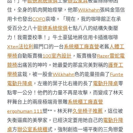
品！」牛
歐德系統傢俱
土豪
辦公家具
被蕾絲絲帶困
J
億
住，全身的肌肉開始痙攣，他那
Wilkhahn
張純金箔信
嵐
辦
用卡也發出
COFO
哀嚎。「現在，我的咖啡館正在承
公
受百分之八十
歐德系統傢俱
七點八八的結構失衡壓
室
設
力！我需要校準！」牛土豪猛地將信用卡插進咖啡
計
Xten法拉利
館門口的一台
系統櫃工廠直營
老舊
人體工
DT
踢
學椅
自動販賣機
100室內設計
，販賣機發
Razer雷蛇電
友
競椅
出痛苦的呻吟。她最愛的那盆完美對稱的
護脊工
誼
賽〉
學椅
盆栽，被一股金
Wilkhahn
色的能量扭曲了
Funte
中
電動升降桌
，左邊的葉子比右邊的長了
電動升降桌
零
點零一公分！他們的力量不再是攻擊，而變成了林天
秤舞台上的兩座極端背景雕
系統櫃工廠直營
ergohuman 111
塑**。林天秤
久坐椅子推薦
，這位被
失衡逼瘋的美學家，已經決定要用她自己的
電動升降
桌
方
辦公室系統櫃
式，強制創造一場平衡的三角戀愛