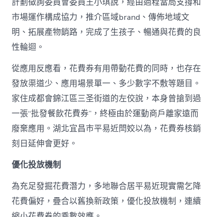
計劃徵詢委員會委員王小琪說，經由過程當局支撐和
市場運作構成協力，推介區域brand、傳佈地域文
明、拓展產物銷路，完成了生孩子、暢通與花費的良
性輪迴。
從應用反應看，花費券有用帶動花費的同時，也存在
發放渠道少、應用場景單一、多少數字不敷等題目。
家住成都會錦江區三圣街道的左佼說，本身曾搶到過
一張“批發餐飲花費券”，終極由於運動商戶離家遠而
廢棄應用。湖北宜昌市平易近閆姣以為，花費券核銷
刻日延伸會更好。
優化投放機制
為充足發掘花費潛力，多地聯合居平易近現實需乞降
花費偏好，疊合以舊換新政策，優化投放機制，連續
縮小花費券的乘數效應。