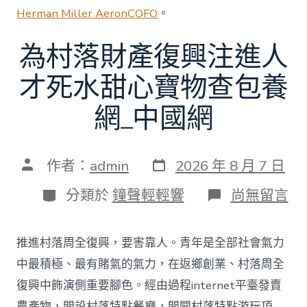
Herman Miller Aeron
COFO
。
為村落財產復興注進人
才死水甜心寶物查包養
網_中國網
發
文
作者：
admin
2026 年 8 月 7 日
表
章
日
作
分
在
分類於
鐘聲輕輕響
尚無留言
期
者
類
〈為
村
落
推進村落周全復興，要害靠人。青年是全部社會氣力
財
產
中最積極、最有賭氣的氣力，在返鄉創業、村落周全
復
復興中飾演側重要腳色。經由過程internet平臺發賣
興
注
農產物，開設村落特點餐廳，開闢村落特點游玩項