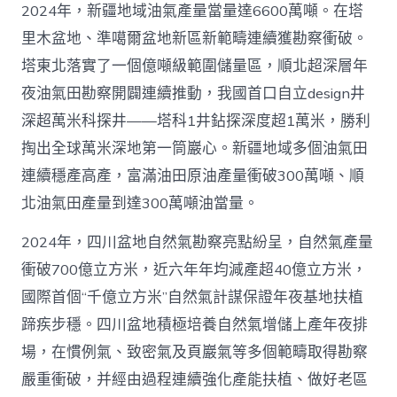
2024年，新疆地域油氣產量當量達6600萬噸。在塔
里木盆地、準噶爾盆地新區新範疇連續獲勘察衝破。
塔東北落實了一個億噸級範圍儲量區，順北超深層年
夜油氣田勘察開闢連續推動，我國首口自立design井
深超萬米科探井——塔科1井鉆探深度超1萬米，勝利
掏出全球萬米深地第一筒巖心。新疆地域多個油氣田
連續穩產高產，富滿油田原油產量衝破300萬噸、順
北油氣田產量到達300萬噸油當量。
2024年，四川盆地自然氣勘察亮點紛呈，自然氣產量
衝破700億立方米，近六年年均減產超40億立方米，
國際首個“千億立方米”自然氣計謀保證年夜基地扶植
蹄疾步穩。四川盆地積極培養自然氣增儲上產年夜排
場，在慣例氣、致密氣及頁巖氣等多個範疇取得勘察
嚴重衝破，并經由過程連續強化產能扶植、做好老區