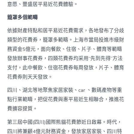
一
意愿、豐盛居平易近花費體驗。
輪
花
籠罩多個範疇
費
券
真
依據財產特點和居平易近花費需求，各地發布了分歧
金
類型的花費券，籠罩多範疇。上海市當局投進市級財
查
包
務資金5億元，面向餐飲、住宿、片子、體育等範疇
養
發放辦事花費券，四類花費券均采用“先到先得”方法
網
站
支付，此中餐飲、住宿花費券每周發放，片子、體育
白
花費券則天天發放。
銀
撲
滅
四川、湖北等地聚焦家居家裝、car 、數碼產物等重
花
點行業範疇，把促花費與惠平易近生相聯合，推進花
費
高
費擴容提質。
潮
_
第三屆中國(四川)國際熊貓花費節近日啟幕。時代，
中
四川將兼顧4億元財務資金，發放家居家裝、四川特
國