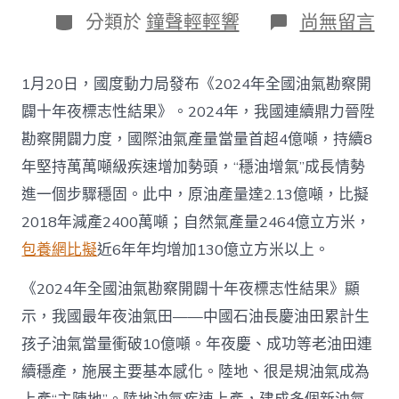
日
作
分
在
分類於
鐘聲輕輕響
尚無留言
期
者
類
〈往
年
國
1月20日，國度動力局發布《2024年全國油氣勘察開
際
油
闢十年夜標志性結果》。2024年，我國連續鼎力晉陞
氣
勘察開闢力度，國際油氣產量當量首超4億噸，持續8
查
包
年堅持萬萬噸級疾速增加勢頭，“穩油增氣”成長情勢
養
進一個步驟穩固。此中，原油產量達2.13億噸，比擬
app
產
2018年減產2400萬噸；自然氣產量2464億立方米，
量
包養網比擬
近6年年均增加130億立方米以上。
當
量
首
《2024年全國油氣勘察開闢十年夜標志性結果》顯
超
示，我國最年夜油氣田——中國石油長慶油田累計生
4
億
孩子油氣當量衝破10億噸。年夜慶、成功等老油田連
噸
續穩產，施展主要基本感化。陸地、很是規油氣成為
_
中