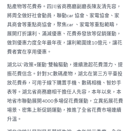
網〉
點產物等花費券。四川省商務廳副廳長陳友清先容，
中
將周全做好社會動員，聯動car 協會、家電協會、家
具商會等重點商協會，聚焦car 、家電等重點範疇，
展開打折讓利、滿減優惠、花費券發放等促銷運動，
做到優惠力度全年最年夜，讓利範圍達10億元，讓花
費者實在享用優惠。
湖北以“政策+運動”雙輪驅動，連續激起花費潛力、提
振花費信念。針對3C數碼產物，湖北在第三方平臺投
放花費券，可用于線下購置手機、數碼相機、智妙手
表等。湖北省商務廳相干擔任人先容，本年以來，本
地省市聯動展開4000多場促花費運動，立異拓展花費
場景、密集上新促銷運動，推進了全省花費市場連續
升溫。