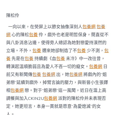
定
台
包
陳松伶
養
姐
一向以來，在熒屏上以節女抽像深刻人
包養網
包養
弟
戀
網
心的陳松
包養
伶，戲外也老是明哲保身，簡直從不
風
與八卦消息沾邊，使得旁人總認為她對戀愛持漠然的
聞
戲
立場。不外，
包養
邇來她卻制造了不
包養
少不測，
包
內
養
先是在
包養
持續劇《血
包養
未冷》中一改往昔，
戲
外
轉演起溫順脆弱且為愛人不吝一切的癡女。
包養網
日
皆
前又有新聞傳
包養
包養網
出，她
包養網
將戲內的“姐
“為
愛
弟戀”延續到戲外，掉臂言論的壓力，與新晉小生張鐸
熄
滅”〉
相
包養網
戀。對于“姐弟戀”這一風聞，近日在滬上高
中
調餐與加入CKIN2U
包養網
派對的陳松伶并未表現否
定，她更坦言，本身一貫就是愿意“為愛熄滅”的女
人。