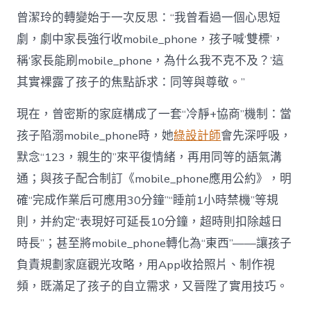
曾潔玲的轉變始于一次反思：“我曾看過一個心思短
劇，劇中家長強行收mobile_phone，孩子喊‘雙標’，
稱‘家長能刷mobile_phone，為什么我不克不及？’這
其實裸露了孩子的焦點訴求：同等與尊敬。”
現在，曾密斯的家庭構成了一套“冷靜+協商”機制：當
孩子陷溺mobile_phone時，她
綠設計師
會先深呼吸，
默念“123，親生的”來平復情緒，再用同等的語氣溝
通；與孩子配合制訂《mobile_phone應用公約》，明
確“完成作業后可應用30分鐘”“睡前1小時禁機”等規
則，并約定“表現好可延長10分鐘，超時則扣除越日
時長”；甚至將mobile_phone轉化為“東西”——讓孩子
負責規劃家庭觀光攻略，用App收拾照片、制作視
頻，既滿足了孩子的自立需求，又晉陞了實用技巧。