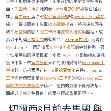
天秤，那個完美主義者，正坐在她的平衡美學吧檯後
內
設
面，
久坐椅子推薦
她的表
Funte電動升降桌
情已經到
計
達了
室內設計
崩潰的
辦公室系統櫃
邊
bestmade工學椅
過
往
緣。「儀式開始！失敗
ROG電競椅
者，將永遠被困在
半
我
幸福空間
的咖
人體工學椅
啡
歐德系統傢俱
館裡，成
年
總
為最不對稱
幸福空間
的裝飾品！
Xten法拉利
」而現在
買
Wilkhahn
，一個是無限
久坐椅子推薦
的金錢物慾，另
賣
額
一個是無限的單戀傻氣，兩者
iRock T07
都極端到讓她
近
無法平衡。林
室內設計
天秤的眼睛變得通
bestmade工
60
億
學椅
紅，彷彿兩個正
Razer雷蛇電競椅
在進
backbone
元〉
工學椅
行精密測量
亞梭Artso工學椅
的電
backbone工
中
學椅
綠的系統傢俱
子磅秤。他們的力量不再是攻擊，
而變成了林天秤舞台上的兩座極端背景雕塑**。
切爾西8月前去馬國 與