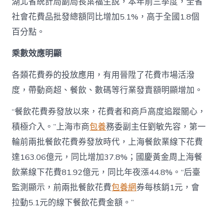
湖北省統計局副局長葉福生說，本年前三季度，全省
社會花費品批發總額同比增加5.1%，高于全國1.8個
百分點。
乘數效應明顯
各類花費券的投放應用，有用晉陞了花費市場活潑
度，帶動商超、餐飲、數碼等行業發賣額明顯增加。
“餐飲花費券發放以來，花費者和商戶高度追蹤關心，
積極介入。”上海市商
包養
務委副主任劉敏先容，第一
輪前兩批餐飲花費券發放時代，上海餐飲業線下花費
達163.06億元，同比增加37.8%；國慶黃金周上海餐
飲業線下花費81.92億元，同比年夜漲44.8%。“后臺
監測顯示，前兩批餐飲花費
包養網
券每核銷1元，會
拉動5.1元的線下餐飲花費金額。”