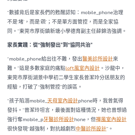
“數據背后是家長們的甦醒認知：mobile_phone治理
不是‘堵’，而是‘疏’；不是單方面管控，而是全家協
同。”東莞市厚街鎮新塘小學德育副主任薛錦浩強調。
家長實踐：從“強制發出”到“協同共治”
“mobile_phone給出往不難，發出
醫美診所設計
來
難。”這是多數家庭的痛點
loft風室內設計
。沙龍中，
東莞市厚街湖景中學初二學生家長曾潔玲分送朋友的
經驗，打破了“強制管控”的誤區。
“孩子陷溺mobile_
天母室內設計
phone時，我曾氣得
發抖。”曾潔玲坦言，最後面對這種情況，她也曾想過
強行奪mobile_p
牙醫診所設計
hone，但
禪風室內設計
很快發現“越強制，對抗越劇烈
中醫診所設計
”。