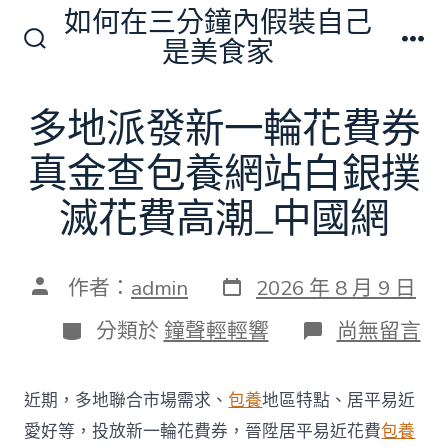
跳
如何在三分鐘內假裝自己
至
是美食家
搜
選
主
尋
單
切
要
多地派發新一輪花費券
換
內
開
關
真金查包養網站白銀撲
容
滅花費高潮_中國網
發
文
作者：
admin
2026 年 8 月 9 日
表
章
日
作
分
在
分類於
鐘聲輕輕響
尚無留言
期
者
類
〈多
地
派
近期，多地聯合市場需求、
包養
地區特點、居平易近
發
新
愛好等，投放新一輪花費券，晉陞居平易近花費
包養