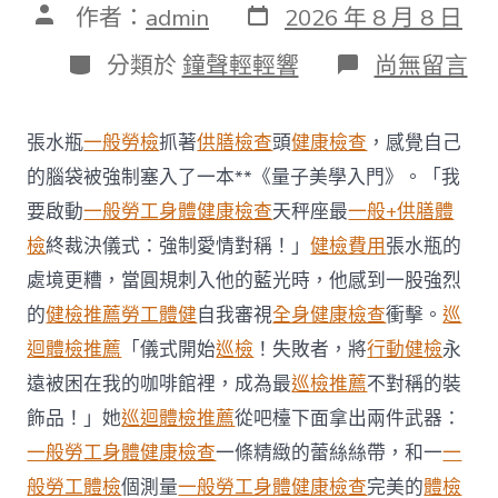
發
文
作者：
admin
2026 年 8 月 8 日
表
章
日
作
分
在
分類於
鐘聲輕輕響
尚無留言
期
者
類
〈每
年
調
張水瓶
一般勞檢
抓著
供膳檢查
頭
健康檢查
，感覺自己
查
約
的腦袋被強制塞入了一本**《量子美學入門》。「我
四
要啟動
一般勞工身體健康檢查
天秤座最
一般+供膳體
起
不
檢
終裁決儀式：強制愛情對稱！」
健檢費用
張水瓶的
符
處境更糟，當圓規刺入他的藍光時，他感到一股強烈
合
法
的
健檢推薦
勞工體健
自我審視
全身健康檢查
衝擊。
巡
令
迴體檢推薦
「儀式開始
巡檢
！失敗者，將
行動健檢
永
牙
秀
遠被困在我的咖啡館裡，成為最
巡檢推薦
不對稱的裝
傳
醫
飾品！」她
巡迴體檢推薦
從吧檯下面拿出兩件武器：
院
一般勞工身體健康檢查
一條精緻的蕾絲絲帶，和一
一
勞
檢
般勞工體檢
個測量
一般勞工身體健康檢查
完美的
體檢