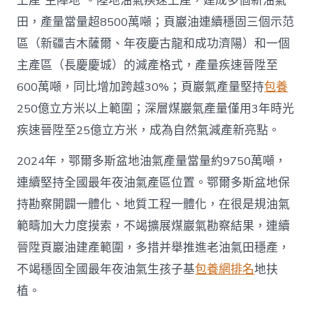
上產“主陣地”。陸地油氣疾速上產，建成多個新油氣
國
田，產量當量超8500萬噸；頁巖油連續穩固三個示范
網〉
中
區（新疆吉木薩爾、年夜慶古龍和成功濟陽）和一個
主產區（長慶慶城）的減產格式，產量疾速晉陞至
600萬噸，同比增加跨越30%；頁巖氣產量堅持
包養
250億立方米以上範圍；深層煤巖氣產量僅用3年時光
疾速晉陞至25億立方米，成為自然氣減產新亮點。
2024年，鄂爾多斯盆地油氣產量當量約9750萬噸，
連續堅持全國最年夜油氣產區位置。鄂爾多斯盆地保
持勘察開闢一體化、地質工程一體化，在很是規油氣
範疇加大力度摸索，不竭擴展煤巖氣勘察結果，連續
晉陞頁巖油建產範圍，多措并舉推進老油氣田穩產，
不竭穩固全國最年夜油氣生孩子基
包養網排名
地扶
植。