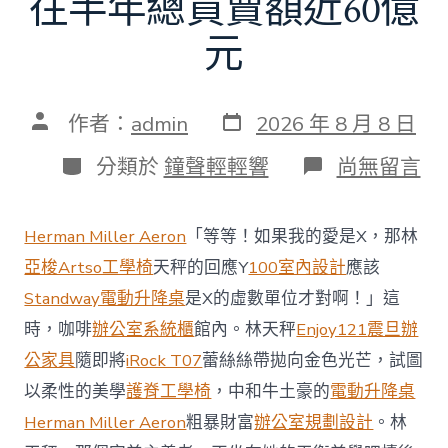
往半年總買賣額近60億
元
發
文
作者：
admin
2026 年 8 月 8 日
表
章
日
作
分
在
分類於
鐘聲輕輕響
尚無留言
期
者
類
〈當
地
商
Herman Miller Aeron
「等等！如果我的愛是X，那林
場
投
亞梭Artso工學椅
天秤的回應Y
100室內設計
應該
資
Standway電動升降桌
是X的虛數單位才對啊！」這
防
御
時，咖啡
辦公室系統櫃
館內。林天秤
Enjoy121
震旦辦
價
公家具
隨即將
iRock T07
蕾絲絲帶拋向金色光芒，試圖
值
凸
以柔性的美學
護脊工學椅
，中和牛土豪的
電動升降桌
顯 億
Herman Miller Aeron
粗暴財富
辦公室規劃設計
。林
嵐
室