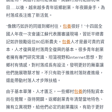
進
目……以後，越來越多青年返鄉創業，年夜顯身手，為
人
才
村落成長注進了新活氣。
死
水
“像魏巧如許的同道到鄉村往，
包養
很好！”十四屆全
甜
心
國人年夜一次會議江蘇代表團審議現場，習近平總書
寶
記如許鼓勵這位80后新農夫。
包養
人才是最可貴的資
物
查
本，人才復興是村落周全復興的基本。很多青年創業
包
者擁有專門研究常識、坦蕩視野和internet思想，對
養
網
鄉村有情感，對村落成長有設法，發明更好的舞臺讓
_
他們施展聰慧才智，不只有助于推進村落財產進級，
中
國
還能帶動村落人才步隊扶植。
網〉
中
由于基本單薄、人才匱乏，一些鄉村
包養
的特點資本
尚在覺醒，亟待開闢。返鄉創業青年清楚當地特色、
擁有立異視野，給他們必定的創業攙扶，有助于更好