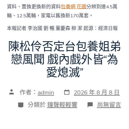
資料、置換更換新的資料
包養網 花圃
分辨到達4.5萬
輛、12.5萬輛，家電以舊換新170萬套。
本報記者 李治國 劉 暢 董慶森 柳 潔 起源：經濟日報
陳松伶否定台包養姐弟
戀風聞 戲內戲外皆“為
愛熄滅”
發
文
作者：
admin
2026 年 8 月 8 日
表
章
日
作
分
在
分類於
鐘聲輕輕響
尚無留言
期
者
類
〈陳
松
伶
否