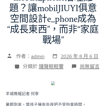
題？讓mobilJIUYI俱意
空間設計e_phone成為
“成長東西”，而非“家庭
戰場”
發
文
作者：
admin
2026 年 8 月 6 日
表
章
日
作
分
在
分類於
鐘聲輕輕響
尚無留言
期
者
類
〈若
何
破
解
暑
羊城晚報記者 何寧
期
mobile_ph
治
暑期到來，當孩子擁有年夜把不受拘束時間，