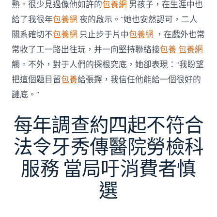
熟。很少見過像他如許的
包養網
男孩子，在生涯中也
給了我很年
包養網
夜的啟示。”她也安然認可，二人
關系確切不
包養網
只止步于片中
包養網
，在戲外也常
常收了工一路出往玩，并一向堅持聯絡接
包養
包養網
觸。不外，對于人們的探根究底，她卻表現：“我盼望
把這個題目留
包養
給張鐸，我信任他能給一個很好的
謎底。”
每年調查約四起不符合
法令牙秀傳醫院勞檢科
服務 當局吁消費者慎
選