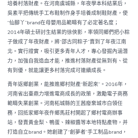
培養村落財產。在河南虞城縣，年夜學本科結業后，
吳素平把傳統手工布鞋制作身手培養成制鞋財產，使
“仙腳丫”brand在母嬰用品範疇有了必定著名度；
2014年碩士研討生結業的徐俠影，率領同鄉們把小粽
子做成了年夜財產，將“邵古同粽子”賣到了年夜江南
北。實行證實，吸引更多青年人才，專心發掘內涵潛
力，加強自我造血才能，推進村落財產從無到有、從
有到優，就能讓更多村落完成可連續成長。
青年返鄉創業，能推進鄉村財產“新起來”。2016年，
河南省出臺鼎力增進電商成長的政策，激勵電子商務
範疇失業創業。河南柘城縣的王茜廢棄城市白領任
務，回抵家鄉年夜仵鄉馬莊村開起了鄉村電商辦事
站，發賣黃金梨、鴨蛋、辣椒醬等本地特點產物，并
打造自立brand。她創建了“創夢者”手工制品brand，