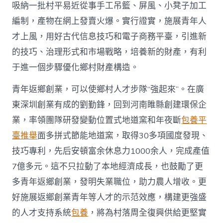
吸納一批村平易近從事手工吊籃、屏風、小凳子加工
編制，產物在網上發賣火爆。實行證實，施展青年人
才上風，用好古代信息技巧和電子商務平臺，引進新
的技巧、治理形式和市場戰略，培養新的財產，有利
于進一個步驟優化鄉村財產構造。
青年返鄉創業，可以使鄉村人才步隊“強起來”。在廣
東深圳創業有成的劉勤鋒，回到河南睢縣創建環保企
業，率領團隊研發變動位置式地道窯和年夜斷
包養平
臺推舉
面多拼式節能地道窯，取得30多項國度發現、
技巧專利，先后安頓富余休息力1000余人，完成產值
7億多元。這不只拉動了本地經濟成長，也鼓勵了更
多青年返鄉創業，發明失業職位，助力農人增收。更
好施展返鄉創業青年等人才的示范效應，構建更強盛
的人才支持系統
包養
，將為村落周全復興供給更堅實