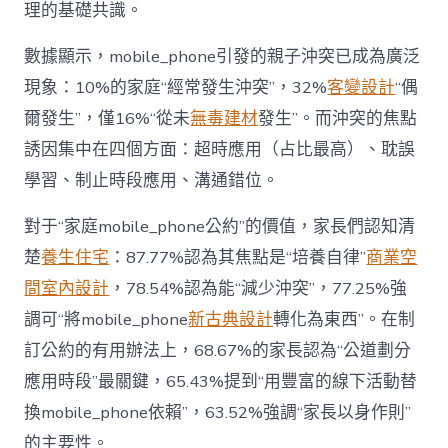
戰
理的基礎共識。
場”〉
中
數據顯示，mobile_phone引發的親子沖突已成為廣泛
現象：10%的家庭“經常發生沖突”，32%
客變設計
“偶
爾發生”，僅16%“從未
無毒建材
發生”。而沖突的焦點
誘因集中在四個方面：超時應用（占比最高）、耽誤
學習、制止時段應用、溝通錯位。
對于“家庭mobile_phone公約”的價值，家長們認知清
楚
養生住宅
：87.77%認為其焦點是“培養自律”
商業空
間室內設計
，78.54%認為能“減少沖突”，77.25%強
調可“將mobile_phone
新古典設計
轉化為東西”。在制
訂公約的有用辦法上，68.67%的家長認為“公道劃分
應用時段”最關鍵，65.43%提到“用豐富的線下活動替
換mobile_phone依賴”，63.52%強調“家長以身作則”
的主要性。