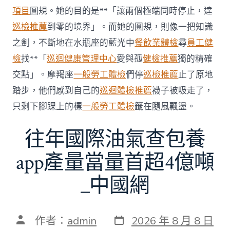
科
項目
圓規。她的目的是**「讓兩個極端同時停止，達
服
務
巡檢推薦
到零的境界」。而她的圓規，則像一把知識
當
之劍，不斷地在水瓶座的藍光中
餐飲業體檢
尋
員工健
局
吁
檢
找**「
巡迴健康管理中心
愛與孤
健檢推薦
獨的精確
消
交點」。摩羯座
一般勞工體檢
們停
巡檢推薦
止了原地
費
者
踏步，他們感到自己的
巡迴體檢推薦
襪子被吸走了，
慎
只剩下腳踝上的標
一般勞工體檢
籤在隨風飄盪。
選〉
中
往年國際油氣查包養
app產量當量首超4億噸
_中國網
發
文
作者：
admin
2026 年 8 月 8 日
表
章