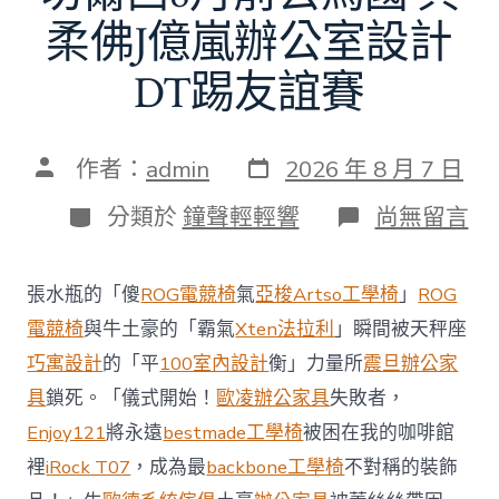
柔佛J億嵐辦公室設計
DT踢友誼賽
發
文
作者：
admin
2026 年 8 月 7 日
表
章
日
作
分
在
分類於
鐘聲輕輕響
尚無留言
期
者
類
〈切
爾
西
張水瓶的「傻
ROG電競椅
氣
亞梭Artso工學椅
」
ROG
8
月
電競椅
與牛土豪的「霸氣
Xten法拉利
」瞬間被天秤座
前
巧寓設計
的「平
100室內設計
衡」力量所
震旦辦公家
去
馬
具
鎖死。「儀式開始！
歐凌辦公家具
失敗者，
國
Enjoy121
將永遠
bestmade工學椅
被困在我的咖啡館
與
柔
裡
iRock T07
，成為最
backbone工學椅
不對稱的裝飾
佛