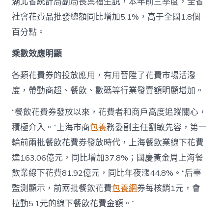
湖北省統計局副局長葉福生說，本年前三季度，全省
社會花費品批發總額同比增加5.1%，高于全國1.8個
百分點。
乘數效應明顯
各類花費券的投放應用，有用晉陞了花費市場活潑
度，帶動商超、餐飲、數碼等行業發賣額明顯增加。
“餐飲花費券發放以來，花費者和商戶高度追蹤關心，
積極介入。”上海市商
包養
務委副主任劉敏先容，第一
輪前兩批餐飲花費券發放時代，上海餐飲業線下花費
達163.06億元，同比增加37.8%；國慶黃金周上海餐
飲業線下花費81.92億元，同比年夜漲44.8%。“后臺
監測顯示，前兩批餐飲花費
包養網
券每核銷1元，會
拉動5.1元的線下餐飲花費金額。”