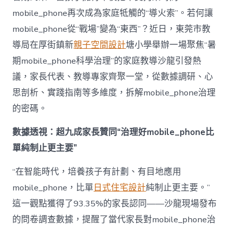
理
mobile_phone再次成為家庭牴觸的“導火索”。若何讓
難
題？
mobile_phone從“戰場”變為“東西”？近日，東莞市教
讓
導局在厚街鎮新
親子空間設計
塘小學舉辦一場聚焦“暑
mobilJIUYI
俱
期mobile_phone科學治理”的家庭教導沙龍引發熱
意
議，家長代表、教導專家齊聚一堂，從數據調研、心
空
間
思剖析、實踐指南等多維度，拆解mobile_phone治理
設
計
的密碼。
e_phone
成
數據透視：超九成家長贊同“治理好mobile_phone比
為
單純制止更主要”
“成
長
東
“在智能時代，培養孩子有計劃、有目地應用
西”，
mobile_phone，比單
日式住宅設計
純制止更主要。”
而
非
這一觀點獲得了93.35%的家長認同——沙龍現場發布
“家
的問卷調查數據，提醒了當代家長對mobile_phone治
庭