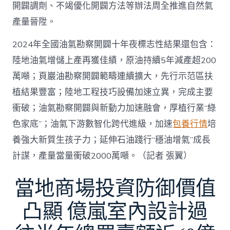
開闢調劑、不竭優化開闢方法等辦法周全推進自然氣
產量晉陞。
2024年全國油氣勘察開闢十年夜標志性結果還包含：
陸地油氣增儲上產再獲佳績，原油持續5年減產超200
萬噸；頁巖油勘察開闢範疇連續擴大，先行示范區扶
植結果豐富；陸地工程技巧設備加速立異，完成主要
衝破；油氣勘察開闢與新動力加速融會，厚植行業“綠
色家底”；油氣下游數智化跨代進級，加速
包養行情
培
養強大新質生孩子力；延伸石油踐行“穩油增氣”成長
計謀，產量當量衝破2000萬噸。（記者 張翼）
當地商場投資防御價值
凸顯 億嵐室內設計過