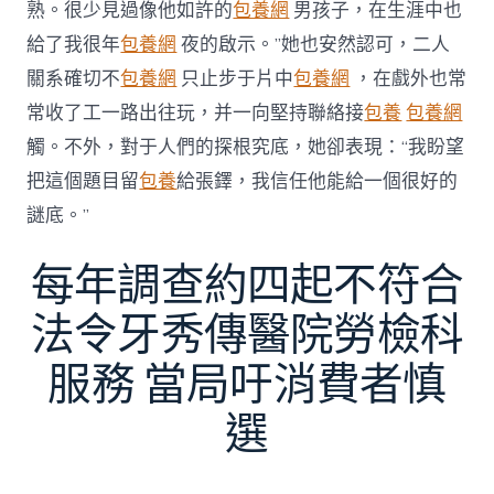
熟。很少見過像他如許的
包養網
男孩子，在生涯中也
給了我很年
包養網
夜的啟示。”她也安然認可，二人
關系確切不
包養網
只止步于片中
包養網
，在戲外也常
常收了工一路出往玩，并一向堅持聯絡接
包養
包養網
觸。不外，對于人們的探根究底，她卻表現：“我盼望
把這個題目留
包養
給張鐸，我信任他能給一個很好的
謎底。”
每年調查約四起不符合
法令牙秀傳醫院勞檢科
服務 當局吁消費者慎
選