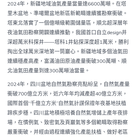
2024年，新疆地域油氣產量當量達6600萬噸。在塔
里木盆地、準噶爾盆地新區新範疇連續獲勘察衝破。
塔東北落實了一個億噸級範圍儲量區，順北超深層年
夜油氣田勘察開闢連續推動，我國首口自立design井
深超萬米科探井——塔科1井鉆探深度超1萬米，勝利
掏出全球萬米深地第一筒巖心。新疆地域多個油氣田
連續穩產高產，富滿油田原油產量衝破300萬噸、順
北油氣田產量到達300萬噸油當量。
2024年，四川盆地自然氣勘察亮點紛呈，自然氣產量
衝破700億立方米，近六年年均減產超40億立方米，
國際首個“千億立方米”自然氣計謀保證年夜基地扶植
蹄疾步穩。四川盆地積極培養自然氣增儲上產年夜排
場，在慣例氣、致密氣及頁巖氣等多個範疇取得勘察
嚴重衝破，并經由過程連續強化產能扶植、做好老區