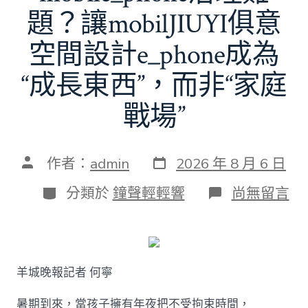
題？讓mobilJIUYI俱意
空間設計e_phone成為
“成長東西”，而非“家庭
戰場”
發
文
作者：
admin
2026 年 8 月 6 日
表
章
日
作
分
在
分類於
鐘聲輕輕響
尚無留言
期
者
類
〈若
何
破
解
暑
羊城晚報記者 何寧
期
mobile_ph
治
暑期到來，當孩子擁有年夜把不受拘束時間，