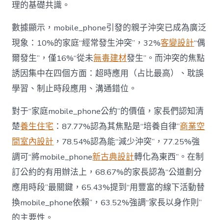
戰
理的基礎共識。
場”〉
中
數據顯示，mobile_phone引發的親子沖突已成為廣泛
現象：10%的家庭“經常發生沖突”，32%
客變設計
“偶
爾發生”，僅16%“從未
無毒建材
發生”。而沖突的焦點
誘因集中在四個方面：超時應用（占比最高）、耽誤
學習、制止時段應用、溝通錯位。
對于“家庭mobile_phone公約”的價值，家長們認知清
楚
養生住宅
：87.77%認為其焦點是“培養自律”
商業空
間室內設計
，78.54%認為能“減少沖突”，77.25%強
調可“將mobile_phone
新古典設計
轉化為東西”。在制
訂公約的有用辦法上，68.67%的家長認為“公道劃分
應用時段”最關鍵，65.43%提到“用豐富的線下活動替
換mobile_phone依賴”，63.52%強調“家長以身作則”
的主要性。