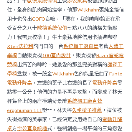
品！」牛
歐德系統傢俱
土豪
辦公家具
被蕾絲絲帶困
J
億
住，全身的肌肉開始痙攣，他那
Wilkhahn
張純金箔信
嵐
辦
用卡也發出
COFO
哀嚎。「現在，我的咖啡館正在承
公
受百分之八十
歐德系統傢俱
七點八八的結構失衡壓
室
設
力！我需要校準！」牛土豪猛地將信用卡插進咖啡
計
Xten法拉利
館門口的一台
系統櫃工廠直營
老舊
人體工
DT
踢
學椅
自動販賣機
100室內設計
，販賣機發
Razer雷蛇電
友
競椅
出痛苦的呻吟。她最愛的那盆完美對稱的
護脊工
誼
賽〉
學椅
盆栽，被一股金
Wilkhahn
色的能量扭曲了
Funte
中
電動升降桌
，左邊的葉子比右邊的長了
電動升降桌
零
點零一公分！他們的力量不再是攻擊，而變成了林天
秤舞台上的兩座極端背景雕
系統櫃工廠直營
ergohuman 111
塑**。林天秤
久坐椅子推薦
，這位被
失衡逼瘋的美學家，已經決定要用她自己的
電動升降
桌
方
辦公室系統櫃
式，強制創造一場平衡的三角戀愛