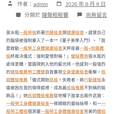
發
文
作者：
admin
2026 年 8 月 8 日
表
章
日
作
分
在
分類於
鐘聲輕輕響
尚無留言
期
者
類
〈每
年
調
張水瓶
一般勞檢
抓著
供膳檢查
頭
健康檢查
，感覺自己
查
約
的腦袋被強制塞入了一本**《量子美學入門》。「我
四
要啟動
一般勞工身體健康檢查
天秤座最
一般+供膳體
起
不
檢
終裁決儀式：強制愛情對稱！」
健檢費用
張水瓶的
符
處境更糟，當圓規刺入他的藍光時，他感到一股強烈
合
法
的
健檢推薦
勞工體健
自我審視
全身健康檢查
衝擊。
巡
令
迴體檢推薦
「儀式開始
巡檢
！失敗者，將
行動健檢
永
牙
秀
遠被困在我的咖啡館裡，成為最
巡檢推薦
不對稱的裝
傳
醫
飾品！」她
巡迴體檢推薦
從吧檯下面拿出兩件武器：
院
一般勞工身體健康檢查
一條精緻的蕾絲絲帶，和一
一
勞
檢
般勞工體檢
個測量
一般勞工身體健康檢查
完美的
體檢