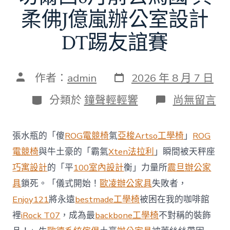
柔佛J億嵐辦公室設計
DT踢友誼賽
發
文
作者：
admin
2026 年 8 月 7 日
表
章
日
作
分
在
分類於
鐘聲輕輕響
尚無留言
期
者
類
〈切
爾
西
張水瓶的「傻
ROG電競椅
氣
亞梭Artso工學椅
」
ROG
8
月
電競椅
與牛土豪的「霸氣
Xten法拉利
」瞬間被天秤座
前
巧寓設計
的「平
100室內設計
衡」力量所
震旦辦公家
去
馬
具
鎖死。「儀式開始！
歐凌辦公家具
失敗者，
國
Enjoy121
將永遠
bestmade工學椅
被困在我的咖啡館
與
柔
裡
iRock T07
，成為最
backbone工學椅
不對稱的裝飾
佛