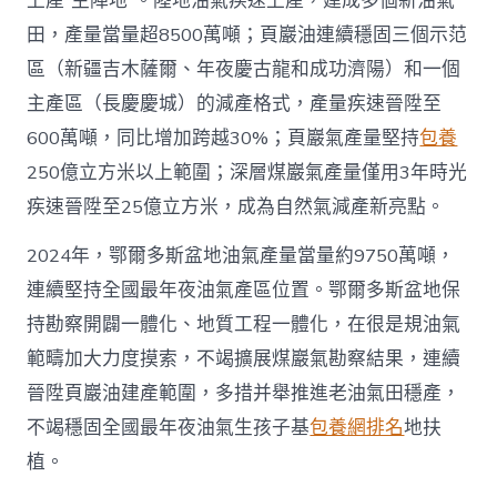
上產“主陣地”。陸地油氣疾速上產，建成多個新油氣
國
田，產量當量超8500萬噸；頁巖油連續穩固三個示范
網〉
中
區（新疆吉木薩爾、年夜慶古龍和成功濟陽）和一個
主產區（長慶慶城）的減產格式，產量疾速晉陞至
600萬噸，同比增加跨越30%；頁巖氣產量堅持
包養
250億立方米以上範圍；深層煤巖氣產量僅用3年時光
疾速晉陞至25億立方米，成為自然氣減產新亮點。
2024年，鄂爾多斯盆地油氣產量當量約9750萬噸，
連續堅持全國最年夜油氣產區位置。鄂爾多斯盆地保
持勘察開闢一體化、地質工程一體化，在很是規油氣
範疇加大力度摸索，不竭擴展煤巖氣勘察結果，連續
晉陞頁巖油建產範圍，多措并舉推進老油氣田穩產，
不竭穩固全國最年夜油氣生孩子基
包養網排名
地扶
植。