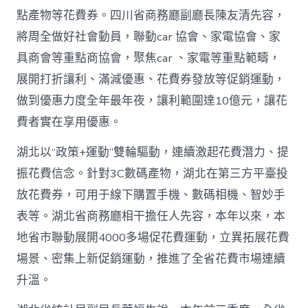
網〉
點產物等花費券。四川省商務廳副廳長陳友清先容，
中
將周全做好社會動員，聯動car 協會、家電協會、家
具商會等重點商協會，聚焦car 、家電等重點範疇，
展開打折讓利、滿減優惠、花費券發放等促銷運動，
做到優惠力度全年最年夜，讓利範圍達10億元，讓花
費者實在享用優惠。
湖北以“政策+運動”雙輪驅動，連續激起花費潛力、提
振花費信念。針對3C數碼產物，湖北在第三方平臺投
放花費券，可用于線下購置手機、數碼相機、智妙手
表等。湖北省商務廳相干擔任人先容，本年以來，本
地省市聯動展開4000多場促花費運動，立異拓展花費
場景、密集上新促銷運動，推進了全省花費市場連續
升溫。