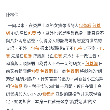
定
台
包
陳松伶
養
姐
一向以來，在熒屏上以節女抽像深刻人
包養網
包養
弟
戀
網
心的陳松
包養
伶，戲外也老是明哲保身，簡直從不
風
與八卦消息沾邊，使得旁人總認為她對戀愛持漠然的
聞
戲
立場。不外，
包養
邇來她卻制造了不
包養
少不測，
包
內
養
先是在
包養
持續劇《血
包養
未冷》中一改往昔，
戲
外
轉演起溫順脆弱且為愛人不吝一切的癡女。
包養網
日
皆
前又有新聞傳
包養
包養網
出，她
包養網
將戲內的“姐
“為
愛
弟戀”延續到戲外，掉臂言論的壓力，與新晉小生張鐸
熄
滅”〉
相
包養網
戀。對于“姐弟戀”這一風聞，近日在滬上高
中
調餐與加入CKIN2U
包養網
派對的陳松伶并未表現否
定，她更坦言，本身一貫就是愿意“為愛熄滅”的女
人。