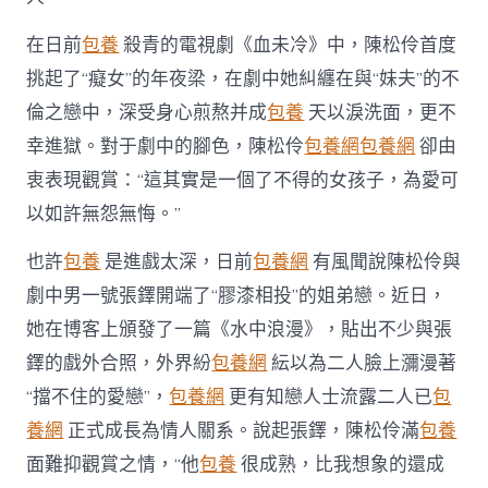
在日前
包養
殺青的電視劇《血未冷》中，陳松伶首度
挑起了“癡女”的年夜梁，在劇中她糾纏在與“妹夫”的不
倫之戀中，深受身心煎熬并成
包養
天以淚洗面，更不
幸進獄。對于劇中的腳色，陳松伶
包養網
包養網
卻由
衷表現觀賞：“這其實是一個了不得的女孩子，為愛可
以如許無怨無悔。”
也許
包養
是進戲太深，日前
包養網
有風聞說陳松伶與
劇中男一號張鐸開端了“膠漆相投”的姐弟戀。近日，
她在博客上頒發了一篇《水中浪漫》，貼出不少與張
鐸的戲外合照，外界紛
包養網
紜以為二人臉上瀰漫著
“擋不住的愛戀”，
包養網
更有知戀人士流露二人已
包
養網
正式成長為情人關系。說起張鐸，陳松伶滿
包養
面難抑觀賞之情，“他
包養
很成熟，比我想象的還成