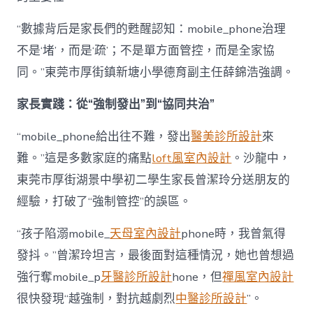
“數據背后是家長們的甦醒認知：mobile_phone治理
不是‘堵’，而是‘疏’；不是單方面管控，而是全家協
同。”東莞市厚街鎮新塘小學德育副主任薛錦浩強調。
家長實踐：從“強制發出”到“協同共治”
“mobile_phone給出往不難，發出
醫美診所設計
來
難。”這是多數家庭的痛點
loft風室內設計
。沙龍中，
東莞市厚街湖景中學初二學生家長曾潔玲分送朋友的
經驗，打破了“強制管控”的誤區。
“孩子陷溺mobile_
天母室內設計
phone時，我曾氣得
發抖。”曾潔玲坦言，最後面對這種情況，她也曾想過
強行奪mobile_p
牙醫診所設計
hone，但
禪風室內設計
很快發現“越強制，對抗越劇烈
中醫診所設計
”。