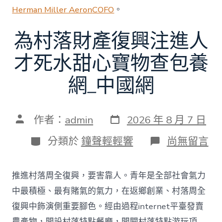
Herman Miller Aeron
COFO
。
為村落財產復興注進人
才死水甜心寶物查包養
網_中國網
發
文
作者：
admin
2026 年 8 月 7 日
表
章
日
作
分
在
分類於
鐘聲輕輕響
尚無留言
期
者
類
〈為
村
落
推進村落周全復興，要害靠人。青年是全部社會氣力
財
產
中最積極、最有賭氣的氣力，在返鄉創業、村落周全
復
復興中飾演側重要腳色。經由過程internet平臺發賣
興
注
農產物，開設村落特點餐廳，開闢村落特點游玩項