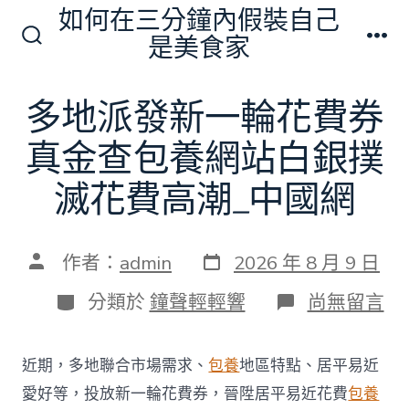
跳
如何在三分鐘內假裝自己
至
是美食家
搜
選
主
尋
單
切
要
多地派發新一輪花費券
換
內
開
關
真金查包養網站白銀撲
容
滅花費高潮_中國網
發
文
作者：
admin
2026 年 8 月 9 日
表
章
日
作
分
在
分類於
鐘聲輕輕響
尚無留言
期
者
類
〈多
地
派
近期，多地聯合市場需求、
包養
地區特點、居平易近
發
新
愛好等，投放新一輪花費券，晉陞居平易近花費
包養