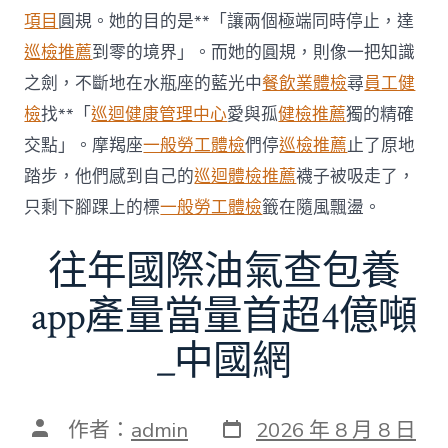
科
項目
圓規。她的目的是**「讓兩個極端同時停止，達
服
務
巡檢推薦
到零的境界」。而她的圓規，則像一把知識
當
之劍，不斷地在水瓶座的藍光中
餐飲業體檢
尋
員工健
局
吁
檢
找**「
巡迴健康管理中心
愛與孤
健檢推薦
獨的精確
消
交點」。摩羯座
一般勞工體檢
們停
巡檢推薦
止了原地
費
者
踏步，他們感到自己的
巡迴體檢推薦
襪子被吸走了，
慎
只剩下腳踝上的標
一般勞工體檢
籤在隨風飄盪。
選〉
中
往年國際油氣查包養
app產量當量首超4億噸
_中國網
發
文
作者：
admin
2026 年 8 月 8 日
表
章