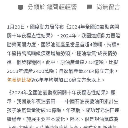
日
作
分
在
分類於
鐘聲輕輕響
尚無留言
期
者
類
〈往
年
國
1月20日，國度動力局發布《2024年全國油氣勘察開
際
油
闢十年夜標志性結果》。2024年，我國連續鼎力晉陞
氣
勘察開闢力度，國際油氣產量當量首超4億噸，持續8
查
包
年堅持萬萬噸級疾速增加勢頭，“穩油增氣”成長情勢
養
進一個步驟穩固。此中，原油產量達2.13億噸，比擬
app
產
2018年減產2400萬噸；自然氣產量2464億立方米，
量
包養網比擬
近6年年均增加130億立方米以上。
當
量
首
《2024年全國油氣勘察開闢十年夜標志性結果》顯
超
示，我國最年夜油氣田——中國石油長慶油田累計生
4
億
孩子油氣當量衝破10億噸。年夜慶、成功等老油田連
噸
續穩產，施展主要基本感化。陸地、很是規油氣成為
_
中