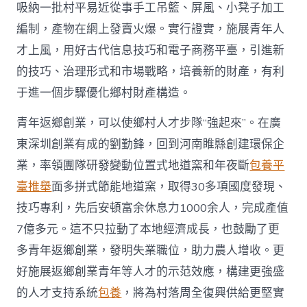
吸納一批村平易近從事手工吊籃、屏風、小凳子加工
編制，產物在網上發賣火爆。實行證實，施展青年人
才上風，用好古代信息技巧和電子商務平臺，引進新
的技巧、治理形式和市場戰略，培養新的財產，有利
于進一個步驟優化鄉村財產構造。
青年返鄉創業，可以使鄉村人才步隊“強起來”。在廣
東深圳創業有成的劉勤鋒，回到河南睢縣創建環保企
業，率領團隊研發變動位置式地道窯和年夜斷
包養平
臺推舉
面多拼式節能地道窯，取得30多項國度發現、
技巧專利，先后安頓富余休息力1000余人，完成產值
7億多元。這不只拉動了本地經濟成長，也鼓勵了更
多青年返鄉創業，發明失業職位，助力農人增收。更
好施展返鄉創業青年等人才的示范效應，構建更強盛
的人才支持系統
包養
，將為村落周全復興供給更堅實