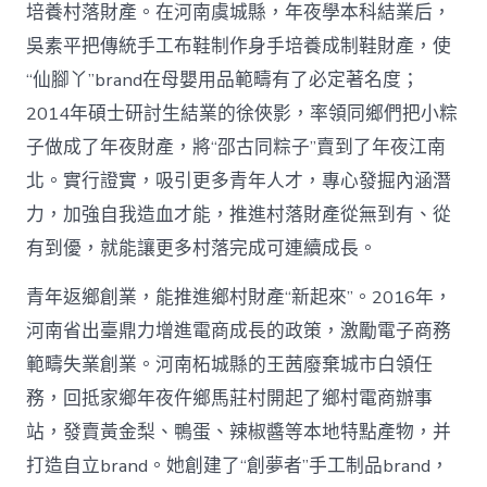
培養村落財產。在河南虞城縣，年夜學本科結業后，
吳素平把傳統手工布鞋制作身手培養成制鞋財產，使
“仙腳丫”brand在母嬰用品範疇有了必定著名度；
2014年碩士研討生結業的徐俠影，率領同鄉們把小粽
子做成了年夜財產，將“邵古同粽子”賣到了年夜江南
北。實行證實，吸引更多青年人才，專心發掘內涵潛
力，加強自我造血才能，推進村落財產從無到有、從
有到優，就能讓更多村落完成可連續成長。
青年返鄉創業，能推進鄉村財產“新起來”。2016年，
河南省出臺鼎力增進電商成長的政策，激勵電子商務
範疇失業創業。河南柘城縣的王茜廢棄城市白領任
務，回抵家鄉年夜仵鄉馬莊村開起了鄉村電商辦事
站，發賣黃金梨、鴨蛋、辣椒醬等本地特點產物，并
打造自立brand。她創建了“創夢者”手工制品brand，