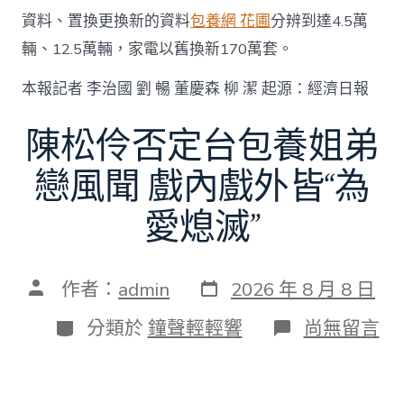
資料、置換更換新的資料
包養網 花圃
分辨到達4.5萬
輛、12.5萬輛，家電以舊換新170萬套。
本報記者 李治國 劉 暢 董慶森 柳 潔 起源：經濟日報
陳松伶否定台包養姐弟
戀風聞 戲內戲外皆“為
愛熄滅”
發
文
作者：
admin
2026 年 8 月 8 日
表
章
日
作
分
在
分類於
鐘聲輕輕響
尚無留言
期
者
類
〈陳
松
伶
否