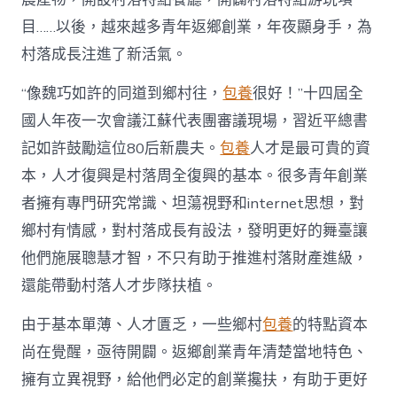
進
目……以後，越來越多青年返鄉創業，年夜顯身手，為
人
才
村落成長注進了新活氣。
死
水
“像魏巧如許的同道到鄉村往，
包養
很好！”十四屆全
甜
心
國人年夜一次會議江蘇代表團審議現場，習近平總書
寶
記如許鼓勵這位80后新農夫。
包養
人才是最可貴的資
物
查
本，人才復興是村落周全復興的基本。很多青年創業
包
者擁有專門研究常識、坦蕩視野和internet思想，對
養
網
鄉村有情感，對村落成長有設法，發明更好的舞臺讓
_
他們施展聰慧才智，不只有助于推進村落財產進級，
中
國
還能帶動村落人才步隊扶植。
網〉
中
由于基本單薄、人才匱乏，一些鄉村
包養
的特點資本
尚在覺醒，亟待開闢。返鄉創業青年清楚當地特色、
擁有立異視野，給他們必定的創業攙扶，有助于更好