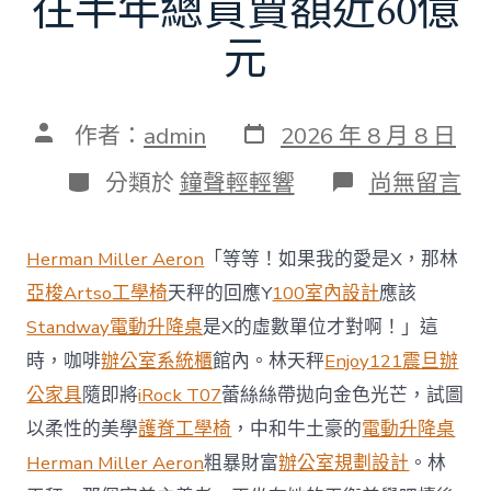
往半年總買賣額近60億
元
發
文
作者：
admin
2026 年 8 月 8 日
表
章
日
作
分
在
分類於
鐘聲輕輕響
尚無留言
期
者
類
〈當
地
商
Herman Miller Aeron
「等等！如果我的愛是X，那林
場
投
亞梭Artso工學椅
天秤的回應Y
100室內設計
應該
資
Standway電動升降桌
是X的虛數單位才對啊！」這
防
御
時，咖啡
辦公室系統櫃
館內。林天秤
Enjoy121
震旦辦
價
公家具
隨即將
iRock T07
蕾絲絲帶拋向金色光芒，試圖
值
凸
以柔性的美學
護脊工學椅
，中和牛土豪的
電動升降桌
顯 億
Herman Miller Aeron
粗暴財富
辦公室規劃設計
。林
嵐
室