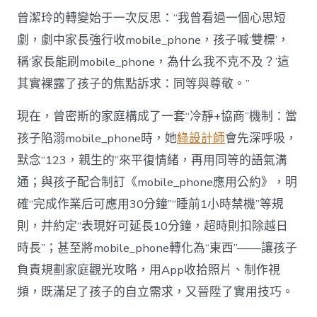
曾潔玲的轉變始于一次反思：“我曾看過一個心思短
劇，劇中家長強行收mobile_phone，孩子喊‘雙標’，
稱‘家長能刷mobile_phone，為什么我不克不及？’這
其實裸露了孩子的焦點訴求：同等與尊敬。”
現在，曾密斯的家庭構成了一套“冷靜+協商”機制：當
孩子陷溺mobile_phone時，她
綠設計師
會先深呼吸，
默念“123，親生的”來平復情緒，再用同等的語氣溝
通；與孩子配合制訂《mobile_phone應用公約》，明
確“完成作業后可應用30分鐘”“睡前1小時禁機”等規
則，并約定“表現好可延長10分鐘，超時則扣除越日
時長”；甚至將mobile_phone轉化為“東西”——讓孩子
負責規劃家庭觀光攻略，用App收拾照片、制作視
頻，既滿足了孩子的自立需求，又晉陞了實用技巧。