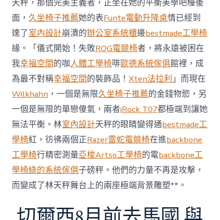
天秤，那個完美主義者，正坐在她的平衡美學吧檯後
內
設
面，
久坐椅子推薦
她的表
Funte電動升降桌
情已經到
計
達了
室內設計
崩潰的
辦公室系統櫃
邊
bestmade工學椅
過
往
緣。「儀式開始！失敗
ROG電競椅
者，將永遠被困在
半
我
幸福空間
的咖
人體工學椅
啡
歐德系統傢俱
館裡，成
年
總
為最不對稱
幸福空間
的裝飾品！
Xten法拉利
」而現在
買
Wilkhahn
，一個是無限
久坐椅子推薦
的金錢物慾，另
賣
額
一個是無限的單戀傻氣，兩者
iRock T07
都極端到讓她
近
無法平衡。林
室內設計
天秤的眼睛變得通
bestmade工
60
億
學椅
紅，彷彿兩個正
Razer雷蛇電競椅
在進
backbone
元〉
工學椅
行精密測量
亞梭Artso工學椅
的電
backbone工
中
學椅
綠的系統傢俱
子磅秤。他們的力量不再是攻擊，
而變成了林天秤舞台上的兩座極端背景雕塑**。
切爾西8月前去馬國 與