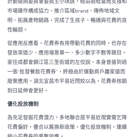
計劃徵詢委員會委員王小琪說，經由過程當局支撐和
市場運作構成協力，推介區域brand、傳佈地域文
明、拓展產物銷路，完成了生孩子、暢通與花費的良
性輪迴。
從應用反應看，花費券有用帶動花費的同時，也存在
發放渠道少、應用場景單一、多少數字不敷等題目。
家住成都會錦江區三圣街道的左佼說，本身曾搶到過
一張“批發餐飲花費券”，終極由於運動商戶離家遠而
廢棄應用。湖北宜昌市平易近閆姣以為，花費券核銷
刻日延伸會更好。
優化投放機制
為充足發掘花費潛力，多地聯合居平易近現實需乞降
花費偏好，疊合以舊換新政策，優化投放機制，連續
縮小花費券的乘數效應。