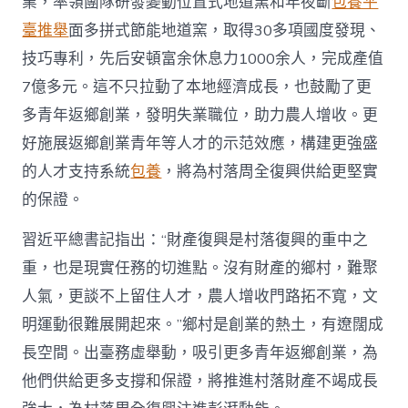
業，率領團隊研發變動位置式地道窯和年夜斷
包養平
臺推舉
面多拼式節能地道窯，取得30多項國度發現、
技巧專利，先后安頓富余休息力1000余人，完成產值
7億多元。這不只拉動了本地經濟成長，也鼓勵了更
多青年返鄉創業，發明失業職位，助力農人增收。更
好施展返鄉創業青年等人才的示范效應，構建更強盛
的人才支持系統
包養
，將為村落周全復興供給更堅實
的保證。
習近平總書記指出：“財產復興是村落復興的重中之
重，也是現實任務的切進點。沒有財產的鄉村，難聚
人氣，更談不上留住人才，農人增收門路拓不寬，文
明運動很難展開起來。”鄉村是創業的熱土，有遼闊成
長空間。出臺務虛舉動，吸引更多青年返鄉創業，為
他們供給更多支撐和保證，將推進村落財產不竭成長