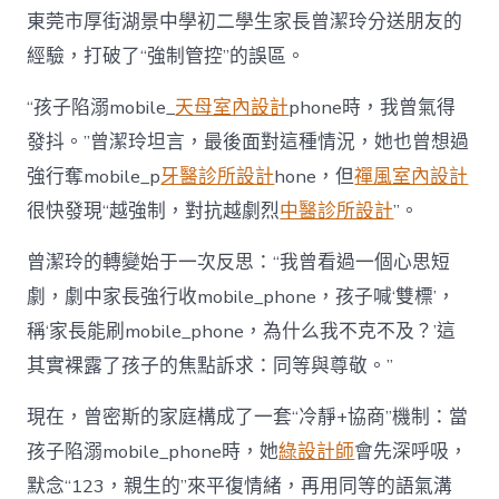
東莞市厚街湖景中學初二學生家長曾潔玲分送朋友的
經驗，打破了“強制管控”的誤區。
“孩子陷溺mobile_
天母室內設計
phone時，我曾氣得
發抖。”曾潔玲坦言，最後面對這種情況，她也曾想過
強行奪mobile_p
牙醫診所設計
hone，但
禪風室內設計
很快發現“越強制，對抗越劇烈
中醫診所設計
”。
曾潔玲的轉變始于一次反思：“我曾看過一個心思短
劇，劇中家長強行收mobile_phone，孩子喊‘雙標’，
稱‘家長能刷mobile_phone，為什么我不克不及？’這
其實裸露了孩子的焦點訴求：同等與尊敬。”
現在，曾密斯的家庭構成了一套“冷靜+協商”機制：當
孩子陷溺mobile_phone時，她
綠設計師
會先深呼吸，
默念“123，親生的”來平復情緒，再用同等的語氣溝