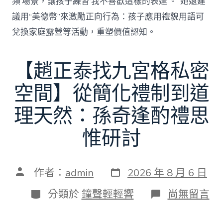
頻’場景，讓孩子練習‘我不喜歡這樣的表達’。”她還建
議用“美德幣”來激勵正向行為：孩子應用禮貌用語可
兌換家庭露營等活動，重塑價值認知。
【趙正泰找九宮格私密
空間】從簡化禮制到道
理天然：孫奇逢酌禮思
惟研討
發
文
作者：
admin
2026 年 8 月 6 日
表
章
日
作
分
在
分類於
鐘聲輕輕響
尚無留言
期
者
類
〈【趙
正