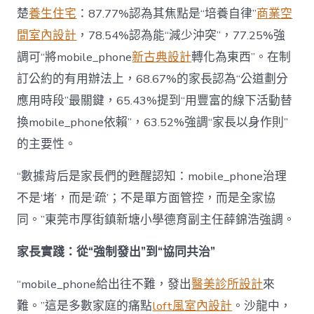
楚
養生住宅
：87.77%認為其焦點是“培養自律”
商業空
間室內設計
，78.54%認為能“減少沖突”，77.25%強
調可“將mobile_phone
新古典設計
轉化為東西”。在制
訂公約的有用辦法上，68.67%的家長認為“公道劃分
應用時段”最關鍵，65.43%提到“用豐富的線下活動替
換mobile_phone依賴”，63.52%強調“家長以身作則”
的主要性。
“數據背后是家長們的甦醒認知：mobile_phone治理
不是‘堵’，而是‘疏’；不是單方面管控，而是全家協
同。”東莞市厚街鎮新塘小學德育副主任薛錦浩強調。
家長實踐：從“強制發出”到“協同共治”
“mobile_phone給出往不難，發出
醫美診所設計
來
難。”這是多數家庭的痛點
loft風室內設計
。沙龍中，