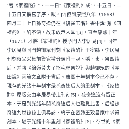
“著《家禮酌》”，十一日“《家禮酌》成”，十五日、二
十五日又撰寫了序、跋。[2]但到康熙八年（1669）
四月二十七日孫奇逢仍在《復崔玉階》書中說“有《四
禮酌》，酌不決，故未敢示人耳”[3]，直至康熙十年
（1671）才將《家禮酌》授予門人李居易[4]，同年
李居易與同門趙御眾刊刻《家禮酌》于密縣。李居易
刊刻時又采集前賢家禮分類附于冠、婚、喪、祭四禮
后，并將《線嶺黃夫子招魂葬祭說》與趙御眾的《義
田說》兩篇文章附于書后。康熙十年刻本今已不存，
現存的光緒十年刻本是孫奇逢后人的重刻本。《家禮
酌》原版交由李居易帶走刊刻[5]，孫奇逢沒有留正
本，于是到光緒年間孫奇逢后人也難覓此書，后經孫
奇逢九世孫孫士佩尋訪，終于在密縣王致昌家中求得
刻本，遂于光緒十年重刻《家禮酌》[6]，存世的《家