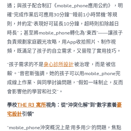
通；與孩子配合制訂《mobile_phone應用公約》，明
確“完成作業后可應用30分鐘”“睡前1小時禁機”等規
則，并約定“表現好可延長10分鐘，超時則扣除越日
時長”；甚至將mobile_phone轉化為“東西”——讓孩子
負責規劃家庭觀光攻略，用App收拾照片、制作視
頻，既滿足了孩子的自立需求，又晉陞了實用技巧。
“孩子需求的不是
身心診所設計
‘被治理’，而是‘被信
賴’。”曾密斯強調，她的孩子可以用mobile_phone完
成線上作業、與同學討論問題，“假如一味制止，反而
會影響他的學習和社交”。
學校
THE R3 寓所
視角：從“沖突化解”到“數字素養
豪
宅設計
引領”
“mobile_phone沖突概況上是‘用多用少’的問題，焦點