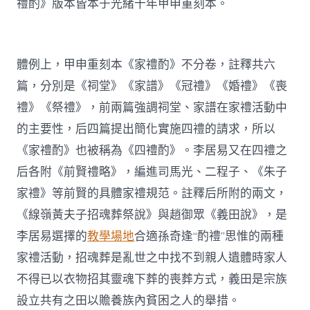
禮酌》版本皆本于光緒十年甲申重刻本。
體例上，甲申重刻本《家禮酌》不分卷，註釋共六
篇，分別是《祠堂》《家譜》《冠禮》《婚禮》《喪
禮》《祭禮》，前兩篇強調祠堂、家譜在家禮活動中
的主要性，后四篇提出簡化實施四禮的請求，所以
《家禮酌》也被稱為《四禮酌》。李居易又在四禮之
后各附《前賢禮略》，編進司馬光、二程子、《朱子
家禮》等前賢的具體家禮規范。註釋后所附的兩文，
《線嶺黃夫子招魂葬祭說》與趙御眾《義田說》，是
李居易選擇的
教學場地
合適孫奇逢“酌禮”思惟的兩種
家禮活動，招魂葬是亂世之中找不到親人遺體時家人
不得已以衣物招其靈魂下葬的喪葬方式，義田是宗族
設立共有之田以贍養族內貧困之人的舉措。