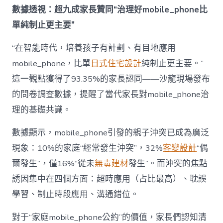
成
數據透視：超九成家長贊同“治理好mobile_phone比
為
單純制止更主要”
“成
長
東
“在智能時代，培養孩子有計劃、有目地應用
西”，
mobile_phone，比單
日式住宅設計
純制止更主要。”
而
非
這一觀點獲得了93.35%的家長認同——沙龍現場發布
“家
的問卷調查數據，提醒了當代家長對mobile_phone治
庭
戰
理的基礎共識。
場”〉
中
數據顯示，mobile_phone引發的親子沖突已成為廣泛
現象：10%的家庭“經常發生沖突”，32%
客變設計
“偶
爾發生”，僅16%“從未
無毒建材
發生”。而沖突的焦點
誘因集中在四個方面：超時應用（占比最高）、耽誤
學習、制止時段應用、溝通錯位。
對于“家庭mobile_phone公約”的價值，家長們認知清