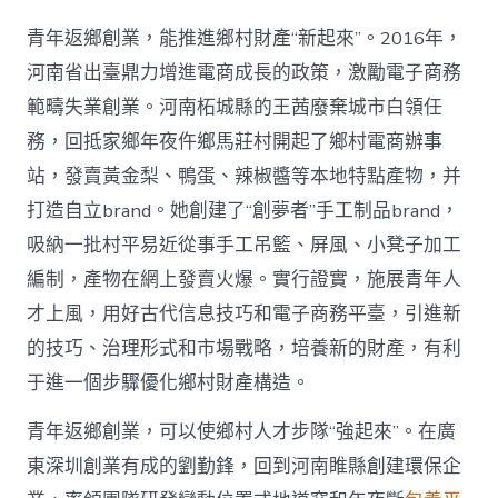
青年返鄉創業，能推進鄉村財產“新起來”。2016年，
河南省出臺鼎力增進電商成長的政策，激勵電子商務
範疇失業創業。河南柘城縣的王茜廢棄城市白領任
務，回抵家鄉年夜仵鄉馬莊村開起了鄉村電商辦事
站，發賣黃金梨、鴨蛋、辣椒醬等本地特點產物，并
打造自立brand。她創建了“創夢者”手工制品brand，
吸納一批村平易近從事手工吊籃、屏風、小凳子加工
編制，產物在網上發賣火爆。實行證實，施展青年人
才上風，用好古代信息技巧和電子商務平臺，引進新
的技巧、治理形式和市場戰略，培養新的財產，有利
于進一個步驟優化鄉村財產構造。
青年返鄉創業，可以使鄉村人才步隊“強起來”。在廣
東深圳創業有成的劉勤鋒，回到河南睢縣創建環保企