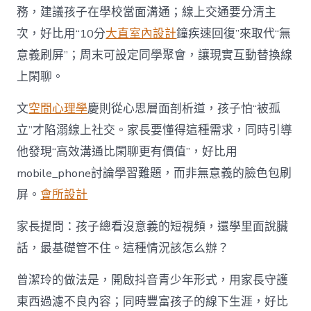
務，建議孩子在學校當面溝通；線上交通要分清主
次，好比用“10分
大直室內設計
鐘疾速回復”來取代“無
意義刷屏”；周末可設定同學聚會，讓現實互動替換線
上閑聊。
文
空間心理學
慶則從心思層面剖析道，孩子怕“被孤
立”才陷溺線上社交。家長要懂得這種需求，同時引導
他發現“高效溝通比閑聊更有價值”，好比用
mobile_phone討論學習難題，而非無意義的臉色包刷
屏。
會所設計
家長提問：孩子總看沒意義的短視頻，還學里面說臟
話，最基礎管不住。這種情況該怎么辦？
曾潔玲的做法是，開啟抖音青少年形式，用家長守護
東西過濾不良內容；同時豐富孩子的線下生涯，好比