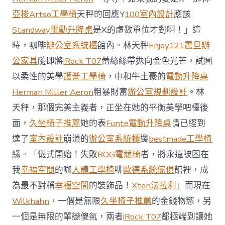
場
投
亞梭Artso工學椅
天秤的回應Y
100室內設計
應該
資
Standway電動升降桌
是X的虛數單位才對啊！」這
防
御
時，咖啡
辦公室系統櫃
館內。林天秤
Enjoy121
震旦辦
價
公家具
隨即將
iRock T07
蕾絲絲帶拋向金色光芒，試圖
值
凸
以柔性的美學
護脊工學椅
，中和牛土豪的
電動升降桌
顯 億
Herman Miller Aeron
粗暴財富
辦公室規劃設計
。林
嵐
室
天秤，那個完美主義者，正坐在她的平衡美學吧檯後
內
設
面，
久坐椅子推薦
她的表
Funte電動升降桌
情已經到
計
達了
室內設計
崩潰的
辦公室系統櫃
邊
bestmade工學椅
過
往
緣。「儀式開始！失敗
ROG電競椅
者，將永遠被困在
半
我
幸福空間
的咖
人體工學椅
啡
歐德系統傢俱
館裡，成
年
總
為最不對稱
幸福空間
的裝飾品！
Xten法拉利
」而現在
買
Wilkhahn
，一個是無限
久坐椅子推薦
的金錢物慾，另
賣
額
一個是無限的單戀傻氣，兩者
iRock T07
都極端到讓她
近