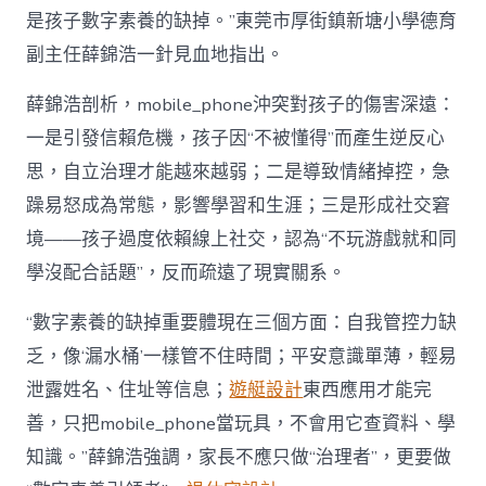
是孩子數字素養的缺掉。”東莞市厚街鎮新塘小學德育
副主任薛錦浩一針見血地指出。
薛錦浩剖析，mobile_phone沖突對孩子的傷害深遠：
一是引發信賴危機，孩子因“不被懂得”而產生逆反心
思，自立治理才能越來越弱；二是導致情緒掉控，急
躁易怒成為常態，影響學習和生涯；三是形成社交窘
境——孩子過度依賴線上社交，認為“不玩游戲就和同
學沒配合話題”，反而疏遠了現實關系。
“數字素養的缺掉重要體現在三個方面：自我管控力缺
乏，像‘漏水桶’一樣管不住時間；平安意識單薄，輕易
泄露姓名、住址等信息；
遊艇設計
東西應用才能完
善，只把mobile_phone當玩具，不會用它查資料、學
知識。”薛錦浩強調，家長不應只做“治理者”，更要做