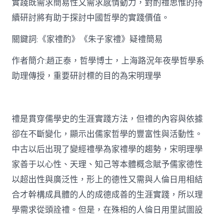
實踐既需求簡易性又需求感情動力，對酌禮思惟的持
禮
思
續研討將有助于探討中國哲學的實踐價值。
惟
研
關鍵詞:《家禮酌》《朱子家禮》疑禮簡易
討〉
中
作者簡介:趙正泰，哲學博士，上海路況年夜學哲學系
助理傳授，重要研討標的目的為宋明理學
禮是貫穿儒學史的生涯實踐方法，但禮的內容與依據
卻在不斷變化，顯示出儒家哲學的豐富性與活動性。
中古以后出現了變經禮學為家禮學的趨勢，宋明理學
家善于以心性、天理、知己等本體概念賦予儒家德性
以超出性與廣泛性，形上的德性又需與人倫日用相結
合才幹構成具體的人的成德成善的生涯實踐，所以理
學需求從頭詮禮。但是，在殊相的人倫日用里試圖設