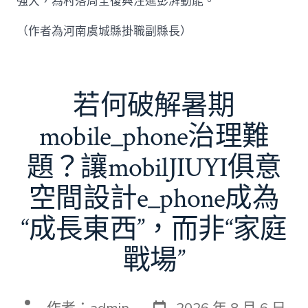
強大，為村落周全復興注進彭湃動能。
（作者為河南虞城縣掛職副縣長）
若何破解暑期
mobile_phone治理難
題？讓mobilJIUYI俱意
空間設計e_phone成為
“成長東西”，而非“家庭
戰場”
發
文
作者：
admin
2026 年 8 月 6 日