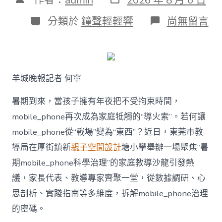
表
章
日
作
分
在
分類於
鐘聲輕輕響
尚無留言
期
者
類
〈若
何
破
解
暑
羊城晚報記者 何寧
期
mobile_ph
治
暑期到來，當孩子擁有年夜把不受拘束時間，
理
mobile_phone再次成為家庭牴觸的“導火索”。若何讓
難
題？
mobile_phone從“戰場”變為“東西”？近日，東莞市教
讓
導局在厚街鎮新
親子空間設計
塘小學舉辦一場聚焦“暑
mobilJIUYI
俱
期mobile_phone科學治理”的家庭教導沙龍引發熱
意
議，家長代表、教導專家齊聚一堂，從數據調研、心
空
間
思剖析、實踐指南等多維度，拆解mobile_phone治理
設
計
的密碼。
e_phone