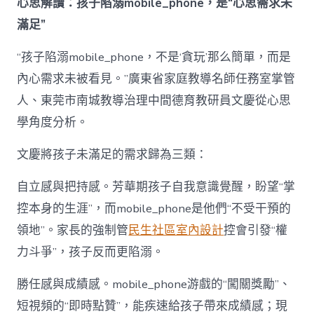
心思解讀：孩子陷溺mobile_phone，是“心思需求未
滿足”
“孩子陷溺mobile_phone，不是‘貪玩’那么簡單，而是
內心需求未被看見。”廣東省家庭教導名師任務室掌管
人、東莞市南城教導治理中間德育教研員文慶從心思
學角度分析。
文慶將孩子未滿足的需求歸為三類：
自立感與把持感。芳華期孩子自我意識覺醒，盼望“掌
控本身的生涯”，而mobile_phone是他們“不受干預的
領地”。家長的強制管
民生社區室內設計
控會引發“權
力斗爭”，孩子反而更陷溺。
勝任感與成績感。mobile_phone游戲的“闖關獎勵”、
短視頻的“即時點贊”，能疾速給孩子帶來成績感；現