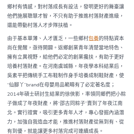
網
鄉村有情感，對村落成長有設法，發明更好的舞臺讓
_
他們施展聰慧才智，不只有助于推進村落財產進級，
中
國
還能帶動村落人才步隊扶植。
網〉
中
由于基本單薄、人才匱乏，一些鄉村
包養
的特點資本
尚在覺醒，亟待開闢。返鄉創業青年清楚當地特色、
擁有立異視野，給他們必定的創業攙扶，有助于更好
培養村落財產。在河南虞城縣，年夜學本科結業后，
吳素平把傳統手工布鞋制作身手培養成制鞋財產，使
“仙腳丫”brand在母嬰用品範疇有了必定著名度；
2014年碩士研討生結業的徐俠影，率領同鄉們把小粽
子做成了年夜財產，將“邵古同粽子”賣到了年夜江南
北。實行證實，吸引更多青年人才，專心發掘內涵潛
力，加強自我造血才能，推進村落財產從無到有、從
有到優，就能讓更多村落完成可連續成長。