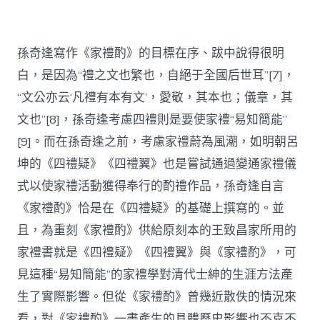
孫奇逢寫作《家禮酌》的目標在序、跋中說得很明
白，是因為“禮之文也繁也，自絕于全國后世耳”[7]，
“文公亦云‘凡禮有本有文’，愛敬，其本也；儀章，其
文也”[8]，孫奇逢考慮四禮則是要使家禮“易知簡能”
[9]。而在孫奇逢之前，考慮家禮蔚為風潮，如明朝呂
坤的《四禮疑》《四禮翼》也是嘗試通過變通家禮儀
式以使家禮活動獲得奉行的酌禮作品，孫奇逢自言
《家禮酌》恰是在《四禮疑》的基礎上撰寫的。並
且，為重刻《家禮酌》供給原刻本的王致昌家所用的
家禮書就是《四禮疑》《四禮翼》與《家禮酌》，可
見這種“易知簡能”的家禮學對清代士紳的生涯方法產
生了實際影響。但從《家禮酌》曾幾近散佚的情況來
看，對《家禮酌》一書產生的具體歷史影響也不克不