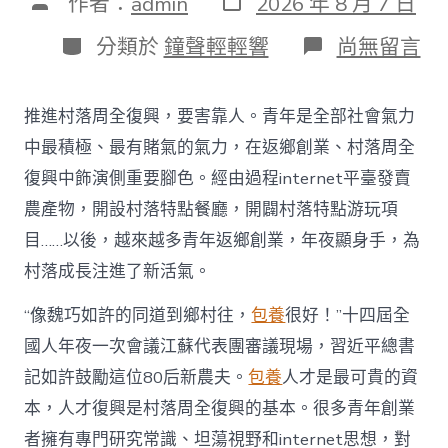
文
作者：
admin
2026 年 8 月 7 日
表
章
日
作
分
在
分類於
鐘聲輕輕響
尚無留言
期
者
類
〈為
村
落
推進村落周全復興，要害靠人。青年是全部社會氣力
財
產
中最積極、最有賭氣的氣力，在返鄉創業、村落周全
復
復興中飾演側重要腳色。經由過程internet平臺發賣
興
注
農產物，開設村落特點餐廳，開闢村落特點游玩項
進
目……以後，越來越多青年返鄉創業，年夜顯身手，為
人
才
村落成長注進了新活氣。
死
水
“像魏巧如許的同道到鄉村往，
包養
很好！”十四屆全
甜
心
國人年夜一次會議江蘇代表團審議現場，習近平總書
寶
記如許鼓勵這位80后新農夫。
包養
人才是最可貴的資
物
查
本，人才復興是村落周全復興的基本。很多青年創業
包
者擁有專門研究常識、坦蕩視野和internet思想，對
養