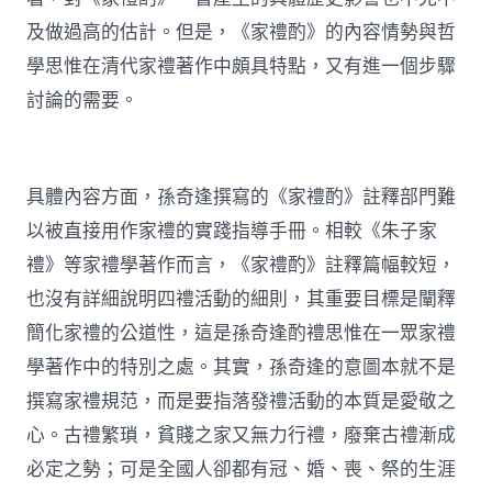
及做過高的估計。但是，《家禮酌》的內容情勢與哲
學思惟在清代家禮著作中頗具特點，又有進一個步驟
討論的需要。
具體內容方面，孫奇逢撰寫的《家禮酌》註釋部門難
以被直接用作家禮的實踐指導手冊。相較《朱子家
禮》等家禮學著作而言，《家禮酌》註釋篇幅較短，
也沒有詳細說明四禮活動的細則，其重要目標是闡釋
簡化家禮的公道性，這是孫奇逢酌禮思惟在一眾家禮
學著作中的特別之處。其實，孫奇逢的意圖本就不是
撰寫家禮規范，而是要指落發禮活動的本質是愛敬之
心。古禮繁瑣，貧賤之家又無力行禮，廢棄古禮漸成
必定之勢；可是全國人卻都有冠、婚、喪、祭的生涯