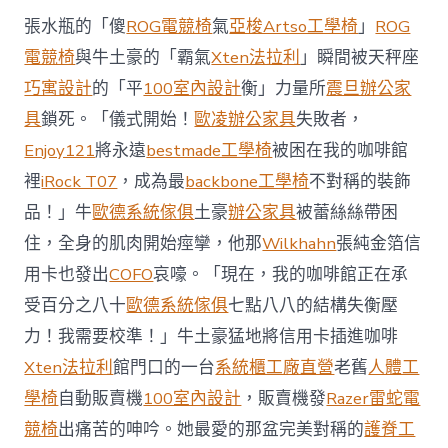
西
張水瓶的「傻
ROG電競椅
氣
亞梭Artso工學椅
」
ROG
8
月
電競椅
與牛土豪的「霸氣
Xten法拉利
」瞬間被天秤座
前
巧寓設計
的「平
100室內設計
衡」力量所
震旦辦公家
去
馬
具
鎖死。「儀式開始！
歐凌辦公家具
失敗者，
國
Enjoy121
將永遠
bestmade工學椅
被困在我的咖啡館
與
柔
裡
iRock T07
，成為最
backbone工學椅
不對稱的裝飾
佛
品！」牛
歐德系統傢俱
土豪
辦公家具
被蕾絲絲帶困
J
億
住，全身的肌肉開始痙攣，他那
Wilkhahn
張純金箔信
嵐
辦
用卡也發出
COFO
哀嚎。「現在，我的咖啡館正在承
公
受百分之八十
歐德系統傢俱
七點八八的結構失衡壓
室
設
力！我需要校準！」牛土豪猛地將信用卡插進咖啡
計
Xten法拉利
館門口的一台
系統櫃工廠直營
老舊
人體工
DT
踢
學椅
自動販賣機
100室內設計
，販賣機發
Razer雷蛇電
友
競椅
出痛苦的呻吟。她最愛的那盆完美對稱的
護脊工
誼