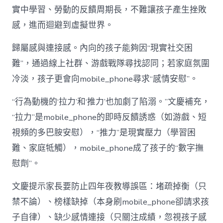
實中學習、勞動的反饋周期長，不難讓孩子產生挫敗
感，進而迴避到虛擬世界。
歸屬感與連接感。內向的孩子能夠因“現實社交困
難”，通過線上社群、游戲戰隊尋找認同；若家庭氛圍
冷淡，孩子更會向mobile_phone尋求“感情安慰”。
“行為動機的‘拉力’和‘推力’也加劇了陷溺。”文慶補充，
“拉力”是mobile_phone的即時反饋誘惑（如游戲、短
視頻的多巴胺安慰），“推力”是現實壓力（學習困
難、家庭牴觸），mobile_phone成了孩子的“數字撫
慰劑”。
文慶提示家長要防止四年夜教導誤區：堵疏掉衡（只
禁不論）、榜樣缺掉（本身刷mobile_phone卻請求孩
子自律）、缺少感情連接（只關注成績，忽視孩子感