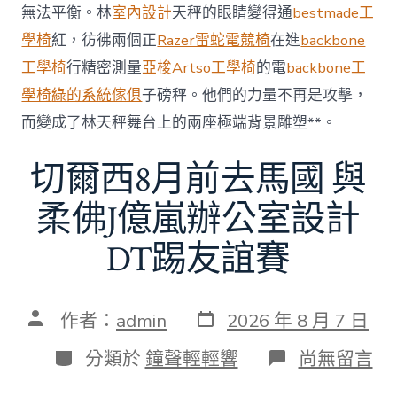
無法平衡。林
室內設計
天秤的眼睛變得通
bestmade工
60
億
學椅
紅，彷彿兩個正
Razer雷蛇電競椅
在進
backbone
元〉
工學椅
行精密測量
亞梭Artso工學椅
的電
backbone工
中
學椅
綠的系統傢俱
子磅秤。他們的力量不再是攻擊，
而變成了林天秤舞台上的兩座極端背景雕塑**。
切爾西8月前去馬國 與
柔佛J億嵐辦公室設計
DT踢友誼賽
發
文
作者：
admin
2026 年 8 月 7 日
表
章
日
作
分
在
分類於
鐘聲輕輕響
尚無留言
期
者
類
〈切
爾