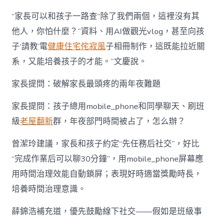
“家長可以和孩子一路查“除了我們兩個，這裡沒有其
他人，你怕什麼？”資料、用AI做觀光vlog，甚至向孩
子‘請教’電
健康住宅
侘寂風
子相冊制作，這既能拉近關
系，又能培養孩子的才能。”文慶說。
家長提問：破解家長最頭疼的兩年夜難題
家長提問：孩子總用mobile_phone和同學聊天、刷班
級
老屋翻新
群，年夜部門時間被占了，怎么辦？
曾潔玲建議，家長和孩子約定“先任務后社交”，好比
“完成作業后可以聊30分鐘”，用mobile_phone屏幕應
用時間治理效能自動鎖屏；表現好時適當獎勵時長，
培養時間治理意識。
薛錦浩補充道，優先鼓勵線下社交——假如是班級事