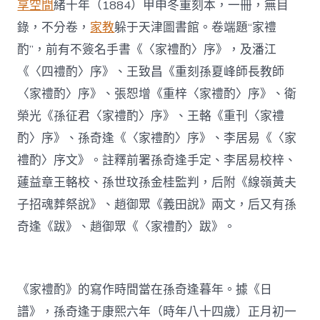
享空間
緒十年（1884）甲申冬重刻本，一冊，無目
錄，不分卷，
家教
躲于天津圖書館。卷端題“家禮
酌”，前有不簽名手書《〈家禮酌〉序》，及潘江
《〈四禮酌〉序》、王致昌《重刻孫夏峰師長教師
〈家禮酌〉序》、張恕增《重梓〈家禮酌〉序》、衛
榮光《孫征君〈家禮酌〉序》、王輅《重刊〈家禮
酌〉序》、孫奇逢《〈家禮酌〉序》、李居易《〈家
禮酌〉序文》。註釋前署孫奇逢手定、李居易校梓、
蘧益章王輅校、孫世玟孫金桂監判，后附《線嶺黃夫
子招魂葬祭說》、趙御眾《義田說》兩文，后又有孫
奇逢《跋》、趙御眾《〈家禮酌〉跋》。
《家禮酌》的寫作時間當在孫奇逢暮年。據《日
譜》，孫奇逢于康熙六年（時年八十四歲）正月初一