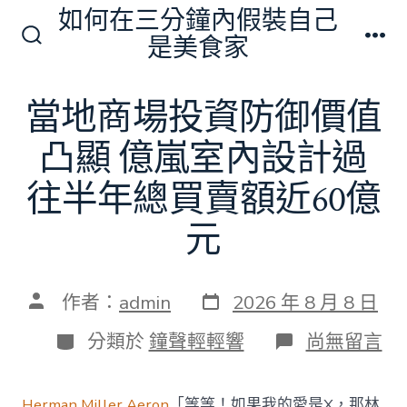
跳
如何在三分鐘內假裝自己
至
是美食家
搜
選
主
尋
單
切
要
當地商場投資防御價值
換
內
開
關
凸顯 億嵐室內設計過
容
往半年總買賣額近60億
元
發
文
作者：
admin
2026 年 8 月 8 日
表
章
日
作
分
在
分類於
鐘聲輕輕響
尚無留言
期
者
類
〈當
地
商
Herman Miller Aeron
「等等！如果我的愛是X，那林