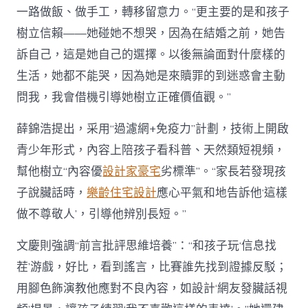
一路做飯、做手工，轉移留意力。“更主要的是和孩子
樹立信賴——她碰她不想哭，因為在結婚之前，她告
訴自己，這是她自己的選擇。以後無論面對什麼樣的
生活，她都不能哭，因為她是來贖罪的到迷惑會主動
問我，我會借機引導她樹立正確價值觀。”
薛錦浩提出，采用“過濾網+免疫力”計劃，技術上開啟
青少年形式，內容上陪孩子看科普、天然類短視頻，
幫他樹立“內容優
設計家豪宅
劣標準”。“家長若發現孩
子說臟話時，
樂齡住宅設計
應心平氣和地告訴他‘這樣
做不尊敬人’，引導他辨別長短。”
文慶則強調“前言批評思維培養”：“和孩子玩‘信息找
茬’游戲，好比，看到謠言，比賽誰先找到證據反駁；
用腳色飾演教他應對不良內容，如設計‘網友發臟話視