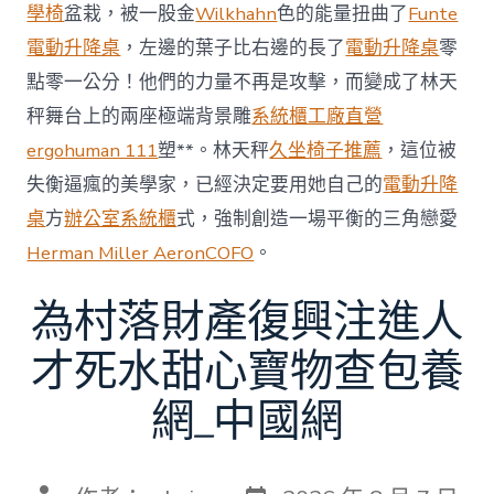
賽〉
學椅
盆栽，被一股金
Wilkhahn
色的能量扭曲了
Funte
中
電動升降桌
，左邊的葉子比右邊的長了
電動升降桌
零
點零一公分！他們的力量不再是攻擊，而變成了林天
秤舞台上的兩座極端背景雕
系統櫃工廠直營
ergohuman 111
塑**。林天秤
久坐椅子推薦
，這位被
失衡逼瘋的美學家，已經決定要用她自己的
電動升降
桌
方
辦公室系統櫃
式，強制創造一場平衡的三角戀愛
Herman Miller Aeron
COFO
。
為村落財產復興注進人
才死水甜心寶物查包養
網_中國網
發