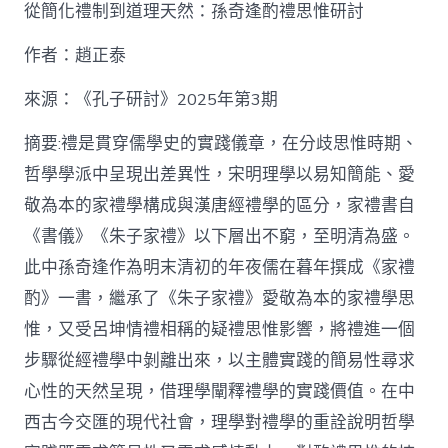
泰
從簡化禮制到道理天然：孫奇逢酌禮思惟研討
找
九
作者：趙正泰
宮
格
私
來源：《孔子研討》2025年第3期
密
空
摘要:禮是貫穿儒學史的實踐儀章，在分歧思惟時期、
間】
哲學學派中呈現出差異性，宋明理學以易知簡能、愛
從
簡
敬為本的家禮學構成與漢唐經禮學的區分，家禮書自
化
《書儀》《朱子家禮》以下層出不窮，至明清為盛。
禮
制
此中孫奇逢作為明末清初的年夜儒在暮年撰成《家禮
到
道
酌》一書，繼承了《朱子家禮》愛敬為本的家禮學思
理
惟，又受呂坤情禮相稱的疑禮思惟影響，將禮進一個
天
然：
步驟從經禮學中剝離出來，以主體實踐的簡易性尋求
孫
心性的天然呈現，借理學闡釋禮學的實踐價值。在中
奇
逢
西古今交匯的現代社會，理學對禮學的重詮說明哲學
酌