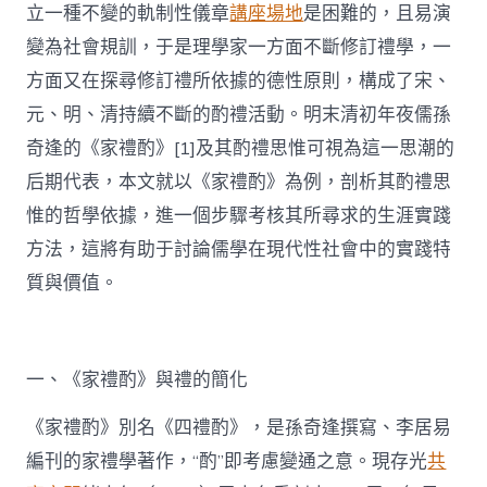
立一種不變的軌制性儀章
講座場地
是困難的，且易演
變為社會規訓，于是理學家一方面不斷修訂禮學，一
方面又在探尋修訂禮所依據的德性原則，構成了宋、
元、明、清持續不斷的酌禮活動。明末清初年夜儒孫
奇逢的《家禮酌》[1]及其酌禮思惟可視為這一思潮的
后期代表，本文就以《家禮酌》為例，剖析其酌禮思
惟的哲學依據，進一個步驟考核其所尋求的生涯實踐
方法，這將有助于討論儒學在現代性社會中的實踐特
質與價值。
一、《家禮酌》與禮的簡化
《家禮酌》別名《四禮酌》，是孫奇逢撰寫、李居易
編刊的家禮學著作，“酌”即考慮變通之意。現存光
共