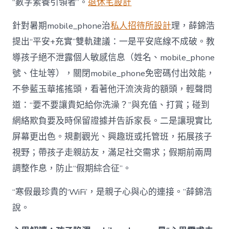
“數字素養引領者”。
退休宅設計
針對暑期mobile_phone治
私人招待所設計
理，薛錦浩
提出“平安+充實”雙軌建議：一是平安底線不成破。教
導孩子絕不泄露個人敏感信息（姓名、mobile_phone
號、住址等），關閉mobile_phone免密碼付出效能，
不參藍玉華搖搖頭，看著他汗流浹背的額頭，輕聲問
道：“要不要讓貴妃給你洗澡？”與充值、打賞；碰到
網絡欺負要及時保留證據并告訴家長。二是讓現實比
屏幕更出色。規劃觀光、興趣班或托管班，拓展孩子
視野；帶孩子走親訪友，滿足社交需求；假期前兩周
調整作息，防止“假期綜合征”。
“寒假最珍貴的‘WiFi’，是親子心與心的連接。”薛錦浩
說。