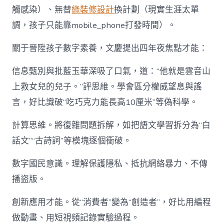
觸感染）、無替
綠裝修設計
換計劃（現實生涯太單
調，孩子只能靠mobile_phone打發時間）。
關于晉陞孩子數字素養，文慶提出四年夜焦點才能：
信息甄別與批藍玉華深吸了口氣，道：“他就是雲音山
上救女兒的兒子。”評思維。學會區分權威望息與謠
言，好比識破“吃巧克力能長高10厘米”等偽科學。
計算思維。將復雜問題拆解，如把語文學習拆分為“白
話文”“古詩詞”等模塊逐個衝破。
數字國民意識。理解保護隱私、抵抗網絡暴力、不傳
播盜版。
創新應用才能。從“消費者”變為“創造者”，好比用編程
做動畫、用短視頻記錄實驗過程。